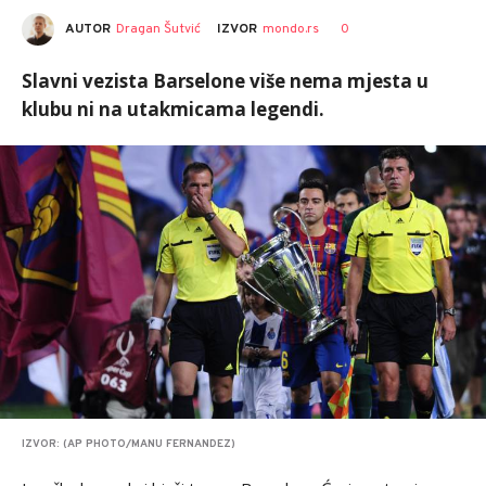
AUTOR
Dragan Šutvić
0
IZVOR
mondo.rs
Slavni vezista Barselone više nema mjesta u
klubu ni na utakmicama legendi.
IZVOR: (AP PHOTO/MANU FERNANDEZ)