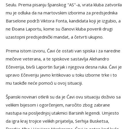
Seulu. Prema pisanju španskog "AS"-a, vrata kluba zatvorila
mu je odluka da na martovskim izborima za predsjednika
Barselone podrži Viktora Fonta, kandidata koji je izgubio, a
ne Đoana Laportu, kome su članovi kluba poverili drugi
uzastopni predsjednički mandat, a četvrti ukupno.
Prema istom izvoru, Ćavi će ostati van spiska i za naredne
mečeve veterana, a te spiskove sastavlja Alehandro
Ečeverija, bivši Laportin šurjak i njegova desna ruka. Ćavi je
upravo Ečeveriju javno kritikovao u toku izborne trke i to
mu taokđe neće pomoći u ovoj situaciji.
Španski novinari otkrili su da je Ćavi ovu situaciju doživio sa
velikim bijesom i ogorčenjem, naročito zbog zabrane
nastupa na posljednjoj utakmici Barsinih legendi. Umjesto
da igra kraj trojice velikih prijatelja, Serhija Busketsa,