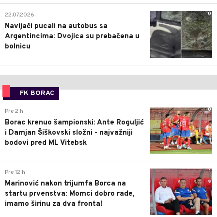
0
22.07.2026.
Navijači pucali na autobus sa
Argentincima: Dvojica su prebačena u
bolnicu
FK BORAC
0
Pre 2 h
Borac krenuo šampionski: Ante Roguljić
i Damjan Šiškovski složni - najvažniji
bodovi pred ML Vitebsk
1
Pre 12 h
Marinović nakon trijumfa Borca na
startu prvenstva: Momci dobro rade,
imamo širinu za dva fronta!