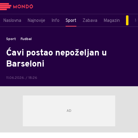
Naslovna
Najnovije
Info
Sport
Zabava
Magazin
M
Sport
Fudbal
Ćavi postao nepoželjan u
Barseloni
11.06.2026. / 18:26