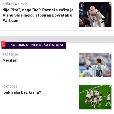
0
KOŠARKA
Pre 2 h
|
Nije "šta", nego "ko": Poznato zašto je
Alenu Smailagiću stopiran povratak u
Partizan
KOLUMNA - NEBOJŠA ŠATARA
0
23.07.2026.
Mesi(ja)
2
15.07.2026.
Ipak valja bez kralja?