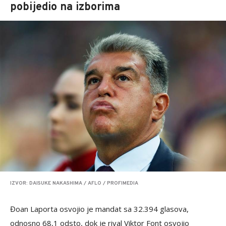
pobijedio na izborima
IZVOR: DAISUKE NAKASHIMA / AFLO / PROFIMEDIA
Đoan Laporta osvojio je mandat sa 32.394 glasova,
odnosno 68,1 odsto, dok je rival Viktor Font osvojio