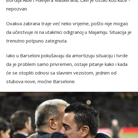
Đordija Albe i Havijera Maskerana, Ćavi je ostao kod kuće -
nepozvan.
Ovakva zabrana traje već neko vrijeme, pošto nije mogao
da učestvuje ni na utakmici odigranoj u Majamiju. Situacija je
trenutno potpuno zategnuta.
Iako u Barseloni pokušavaju da amortizuju situaciju i tvrde
da je problem samo privremen, ostaje pitanje kako i kada
će se otopliti odnosi sa slavnim vezistom, jednim od
stubova nove, moćne Barselone.