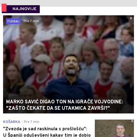
NAJNOVIJE
0
Pre 7 min
FUDBAL
MARKO SAVIĆ DIGAO TON NA IGRAČE VOJVODINE:
"ZAŠTO ČEKATE DA SE UTAKMICA ZAVRŠI?"
0
KOŠARKA
Pre 7 min
|
"Zvezda je sad raskinula s prošlošću":
U Španiji oduševljeni kakav tim je dobio