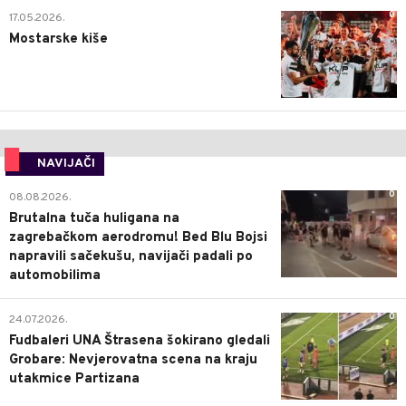
0
17.05.2026.
Mostarske kiše
NAVIJAČI
0
08.08.2026.
Brutalna tuča huligana na
zagrebačkom aerodromu! Bed Blu Bojsi
napravili sačekušu, navijači padali po
automobilima
0
24.07.2026.
Fudbaleri UNA Štrasena šokirano gledali
Grobare: Nevjerovatna scena na kraju
utakmice Partizana