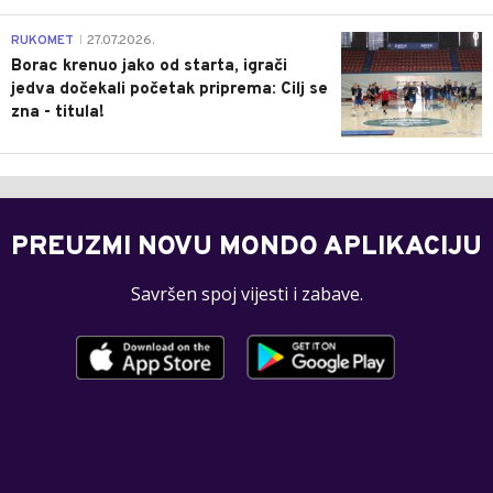
0
RUKOMET
27.07.2026.
|
Borac krenuo jako od starta, igrači
jedva dočekali početak priprema: Cilj se
zna - titula!
PREUZMI NOVU MONDO APLIKACIJU
Savršen spoj vijesti i zabave.