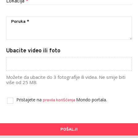
Lokacija
*
Ubacite video ili foto
Možete da ubacite do 3 fotografije ili videa. Ne smije biti
više od 25 MB.
Pristajete na
Mondo portala.
pravila korišćenja
POŠALJI