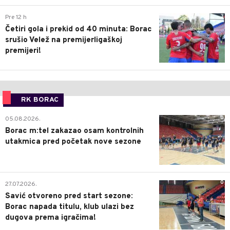
3
Pre 12 h
Četiri gola i prekid od 40 minuta: Borac
srušio Velež na premijerligaškoj
premijeri!
RK BORAC
0
05.08.2026.
Borac m:tel zakazao osam kontrolnih
utakmica pred početak nove sezone
0
27.07.2026.
Savić otvoreno pred start sezone:
Borac napada titulu, klub ulazi bez
dugova prema igračima!