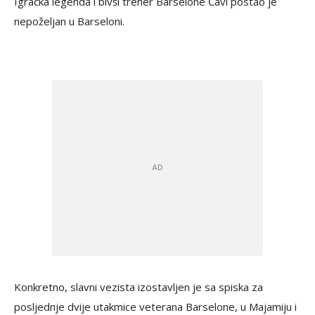
Igračka legenda i bivši trener Barselone Ćavi postao je
nepoželjan u Barseloni.
Konkretno, slavni vezista izostavljen je sa spiska za
posljednje dvije utakmice veterana Barselone, u Majamiju i