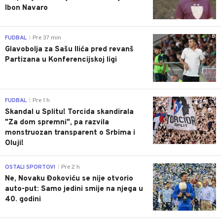
Ibon Navaro
0
FUDBAL
Pre 37 min
|
Glavobolja za Sašu Ilića pred revanš
Partizana u Konferencijskoj ligi
0
FUDBAL
Pre 1 h
|
Skandal u Splitu! Torcida skandirala
"Za dom spremni", pa razvila
monstruozan transparent o Srbima i
Oluji!
0
OSTALI SPORTOVI
Pre 2 h
|
Ne, Novaku Đokoviću se nije otvorio
auto-put: Samo jedini smije na njega u
40. godini