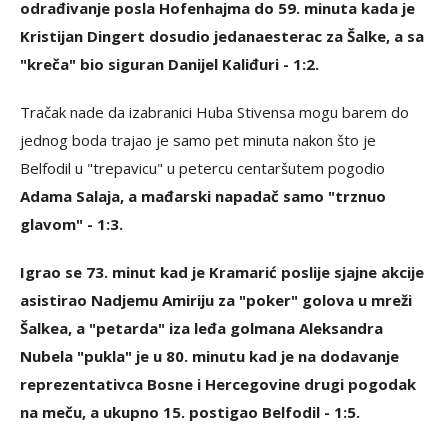
odrađivanje posla Hofenhajma do 59. minuta kada je
Kristijan Dingert dosudio jedanaesterac za Šalke, a sa
"kreča" bio siguran Danijel Kaliđuri - 1:2.
Tračak nade da izabranici Huba Stivensa mogu barem do
jednog boda trajao je samo pet minuta nakon što je
Belfodil u "trepavicu" u petercu centaršutem pogodio
Adama Salaja, a mađarski napadač samo "trznuo
glavom" - 1:3.
Igrao se 73. minut kad je Kramarić poslije sjajne akcije
asistirao Nadjemu Amiriju za "poker" golova u mreži
Šalkea, a "petarda" iza leđa golmana Aleksandra
Nubela "pukla" je u 80. minutu kad je na dodavanje
reprezentativca Bosne i Hercegovine drugi pogodak
na meču, a ukupno 15. postigao Belfodil - 1:5.