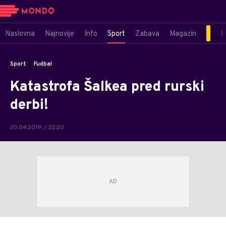
Naslovna
Najnovije
Info
Sport
Zabava
Magazin
M
Sport
Fudbal
Katastrofa Šalkea pred rurski
derbi!
20.04.2019. / 22:20