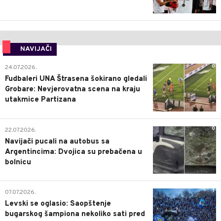
NAVIJAČI
0
24.07.2026.
Fudbaleri UNA Štrasena šokirano gledali
Grobare: Nevjerovatna scena na kraju
utakmice Partizana
0
22.07.2026.
Navijači pucali na autobus sa
Argentincima: Dvojica su prebačena u
bolnicu
1
07.07.2026.
Levski se oglasio: Saopštenje
bugarskog šampiona nekoliko sati pred