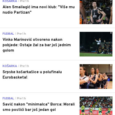
0
KOŠARKA
Pre 1 h
|
Alen Smailagić ima novi klub: "Više mu
nudio Partizan"
0
FUDBAL
Pre 1 h
|
Vinko Marinović otvoreno nakon
pobjede: Ostaje žal za bar još jednim
golom
0
KOŠARKA
Pre 1 h
|
Srpske košarkašice u polufinalu
Eurobasketa!
0
FUDBAL
Pre 1 h
|
Savić nakon "minimalca" Borca: Morali
smo postići bar još jedan gol