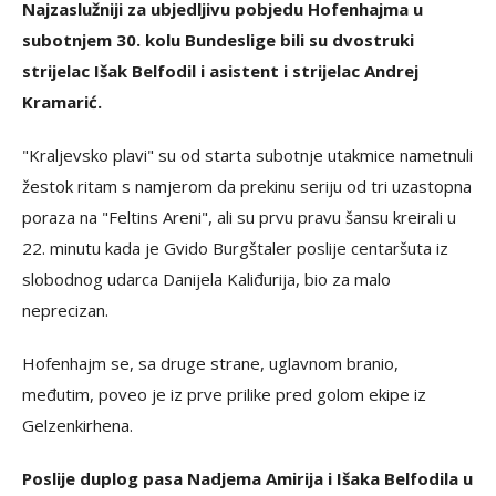
Najzaslužniji za ubjedljivu pobjedu Hofenhajma u
subotnjem 30. kolu Bundeslige bili su dvostruki
strijelac Išak Belfodil i asistent i strijelac Andrej
Kramarić.
"Kraljevsko plavi" su od starta subotnje utakmice nametnuli
žestok ritam s namjerom da prekinu seriju od tri uzastopna
poraza na "Feltins Areni", ali su prvu pravu šansu kreirali u
22. minutu kada je Gvido Burgštaler poslije centaršuta iz
slobodnog udarca Danijela Kaliđurija, bio za malo
neprecizan.
Hofenhajm se, sa druge strane, uglavnom branio,
međutim, poveo je iz prve prilike pred golom ekipe iz
Gelzenkirhena.
Poslije duplog pasa Nadjema Amirija i Išaka Belfodila u