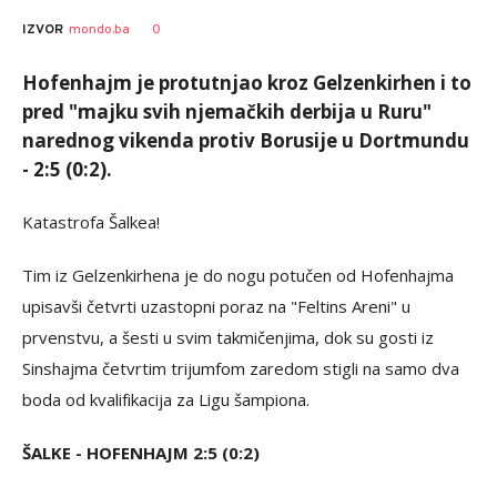
0
IZVOR
mondo.ba
Hofenhajm je protutnjao kroz Gelzenkirhen i to
pred "majku svih njemačkih derbija u Ruru"
narednog vikenda protiv Borusije u Dortmundu
- 2:5 (0:2).
Katastrofa Šalkea!
Tim iz Gelzenkirhena je do nogu potučen od Hofenhajma
upisavši četvrti uzastopni poraz na "Feltins Areni" u
prvenstvu, a šesti u svim takmičenjima, dok su gosti iz
Sinshajma četvrtim trijumfom zaredom stigli na samo dva
boda od kvalifikacija za Ligu šampiona.
ŠALKE - HOFENHAJM 2:5 (0:2)