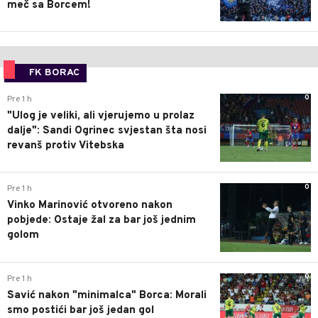
meč sa Borcem!
FK BORAC
0
Pre 1 h
"Ulog je veliki, ali vjerujemo u prolaz
dalje": Sandi Ogrinec svjestan šta nosi
revanš protiv Vitebska
0
Pre 1 h
Vinko Marinović otvoreno nakon
pobjede: Ostaje žal za bar još jednim
golom
0
Pre 1 h
Savić nakon "minimalca" Borca: Morali
smo postići bar još jedan gol