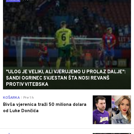
"ULOG JE VELIKI, ALI VJERUJEMO U PROLAZ DALJE":
SANDI OGRINEC SVJESTAN ŠTA NOSI REVANŠ
PROTIV VITEBSKA
0
KOŠARKA
Pre 1 h
|
Bivša vjerenica traži 50 miliona dolara
od Luke Dončića