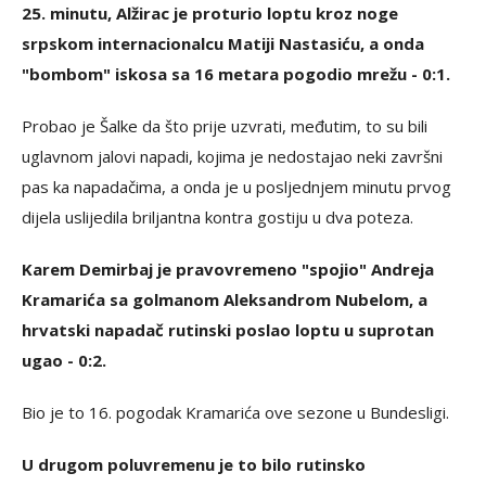
25. minutu, Alžirac je proturio loptu kroz noge
srpskom internacionalcu Matiji Nastasiću, a onda
"bombom" iskosa sa 16 metara pogodio mrežu - 0:1.
Probao je Šalke da što prije uzvrati, međutim, to su bili
uglavnom jalovi napadi, kojima je nedostajao neki završni
pas ka napadačima, a onda je u posljednjem minutu prvog
dijela uslijedila briljantna kontra gostiju u dva poteza.
Karem Demirbaj je pravovremeno "spojio" Andreja
Kramarića sa golmanom Aleksandrom Nubelom, a
hrvatski napadač rutinski poslao loptu u suprotan
ugao - 0:2.
Bio je to 16. pogodak Kramarića ove sezone u Bundesligi.
U drugom poluvremenu je to bilo rutinsko