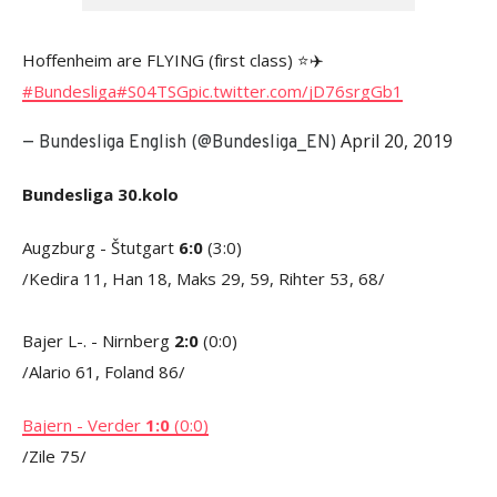
Hoffenheim are FLYING (first class) ⭐✈️
#Bundesliga
#S04TSG
pic.twitter.com/jD76srgGb1
April 20, 2019
— Bundesliga English (@Bundesliga_EN)
Bundesliga 30.kolo
Augzburg - Štutgart
6:0
(3:0)
/Kedira 11, Han 18, Maks 29, 59, Rihter 53, 68/
Bajer L-. - Nirnberg
2:0
(0:0)
/Alario 61, Foland 86/
Bajern - Verder
1:0
(0:0)
/Zile 75/