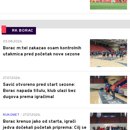
RK BORAC
0
05.08.2026.
Borac m:tel zakazao osam kontrolnih
utakmica pred početak nove sezone
0
27.07.2026.
Savić otvoreno pred start sezone:
Borac napada titulu, klub ulazi bez
dugova prema igračima!
0
RUKOMET
27.07.2026.
|
Borac krenuo jako od starta, igrači
jedva dočekali početak priprema: Cilj se