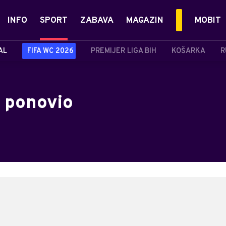
INFO
SPORT
ZABAVA
MAGAZIN
MOBIT
AL
FIFA WC 2026
PREMIJER LIGA BIH
KOŠARKA
R
, ponovio