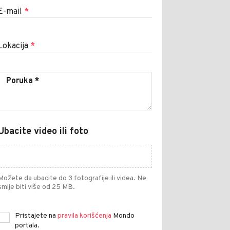
E-mail
*
Lokacija
*
Ubacite video ili foto
Možete da ubacite do 3 fotografije ili videa. Ne
smije biti više od 25 MB.
Pristajete na
pravila korišćenja
Mondo
portala.