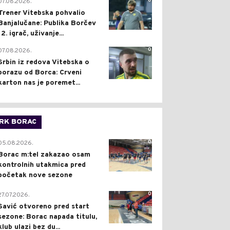
0
07.08.2026.
Trener Vitebska pohvalio
Banjalučane: Publika Borčev
12. igrač, uživanje...
0
07.08.2026.
Srbin iz redova Vitebska o
porazu od Borca: Crveni
karton nas je poremet...
RK BORAC
0
05.08.2026.
Borac m:tel zakazao osam
kontrolnih utakmica pred
početak nove sezone
0
27.07.2026.
Savić otvoreno pred start
sezone: Borac napada titulu,
klub ulazi bez du...