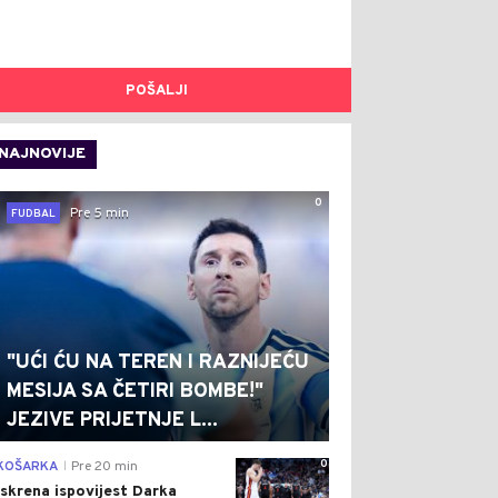
POŠALJI
NAJNOVIJE
0
Pre 5 min
FUDBAL
"UĆI ĆU NA TEREN I RAZNIJEĆU
MESIJA SA ČETIRI BOMBE!"
JEZIVE PRIJETNJE L...
0
KOŠARKA
Pre 20 min
|
Iskrena ispovijest Darka