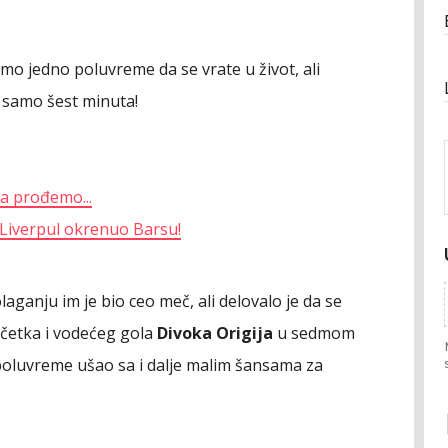
mo jedno poluvreme da se vrate u život, ali
 samo šest minuta!
a prođemo...
Liverpul okrenuo Barsu!
aganju im je bio ceo meč, ali delovalo je da se
očetka i vodećeg gola
Divoka Origija
u sedmom
 poluvreme ušao sa i dalje malim šansama za