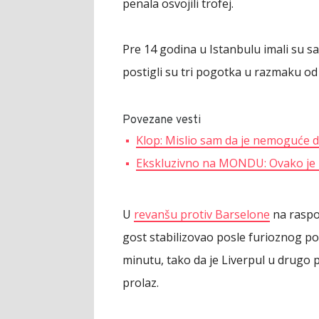
penala osvojili trofej.
Pre 14 godina u Istanbulu imali su sa
postigli su tri pogotka u razmaku od
Povezane vesti
Klop: Mislio sam da je nemoguće d
Ekskluzivno na MONDU: Ovako je 
U
revanšu protiv Barselone
na raspol
gost stabilizovao posle furioznog p
minutu, tako da je Liverpul u drugo
prolaz.