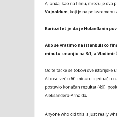
A, onda, kao na filmu, mrežu je dva 
Vajnaldum
, koji je na poluvremen
Kuriozitet je da je Holanđanin pove
Ako se vratimo na istanbulsko fina
minutu smanjio na 3:1, a Vladimir Š
Od te tačke se tokovi dve istorijske 
Alonso već u 60. minutu izjednačio na 
postavio konačan rezultat (4:0), pos
Aleksandera-Arnolda.
Anyone who did this is just really what