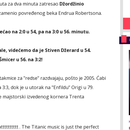
puta za dva minuta zatresao
Džordžinio
u zamenio povređenog beka Endrua Robertsona.
ćao na 2:0 u 54, pa na 3:0 u 56. minutu.
le, videćemo da je Stiven Džerard u 54.
micer u 56. na 3:2!
utakmice za "redse" razdvajaju, pošto je 2005. Ćabi
3:3, dok je u utorak na "Enfildu" Origi u 79.
le majstorski izvedenog kornera Trenta
ttttttttt . The Titanic music is just the perfect