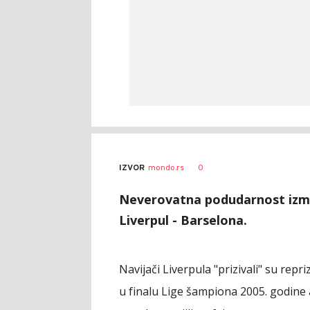
0
IZVOR
mondo.rs
Neverovatna podudarnost izmeđ
Liverpul - Barselona.
Navijači Liverpula "prizivali" su repr
u finalu Lige šampiona 2005. godine a