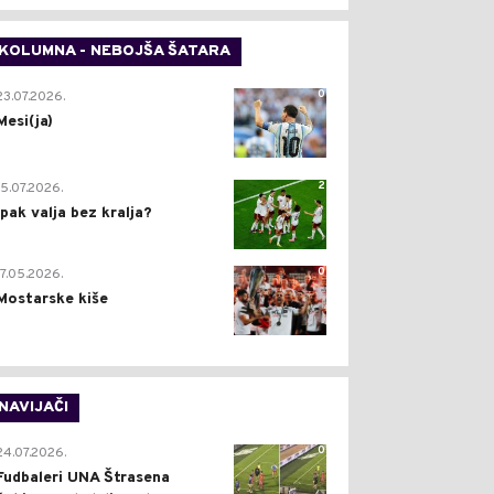
KOLUMNA - NEBOJŠA ŠATARA
0
23.07.2026.
Mesi(ja)
2
15.07.2026.
Ipak valja bez kralja?
0
17.05.2026.
Mostarske kiše
NAVIJAČI
0
24.07.2026.
Fudbaleri UNA Štrasena