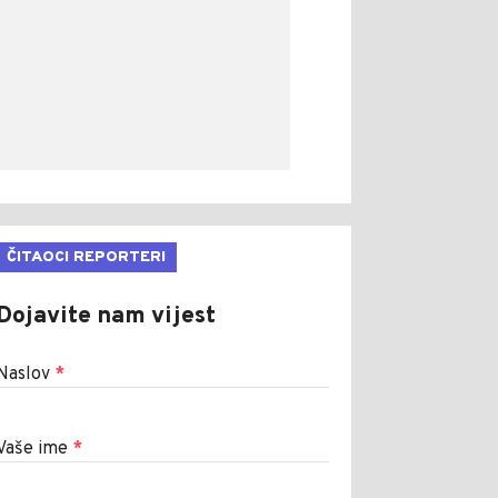
ČITAOCI REPORTERI
Dojavite nam vijest
Naslov
*
Vaše ime
*