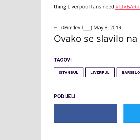
thing Liverpool fans need
#LIVBAR
p
May 8, 2019
— . (@imdevil___)
Ovako se slavilo na
TAGOVI
ISTANBUL
LIVERPUL
BARSEL
PODIJELI