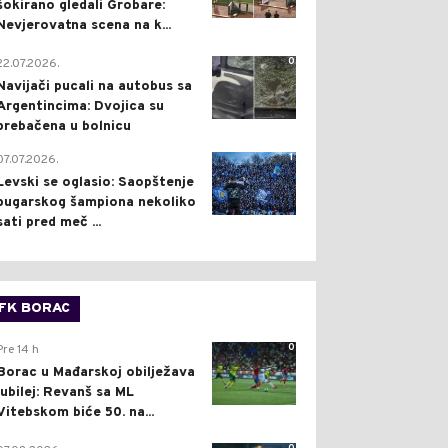
šokirano gledali Grobare:
Nevjerovatna scena na k...
0
22.07.2026.
Navijači pucali na autobus sa
Argentincima: Dvojica su
prebačena u bolnicu
1
07.07.2026.
Levski se oglasio: Saopštenje
bugarskog šampiona nekoliko
sati pred meč ...
FK BORAC
0
Pre 14 h
Borac u Mađarskoj obilježava
jubilej: Revanš sa ML
Vitebskom biće 50. na...