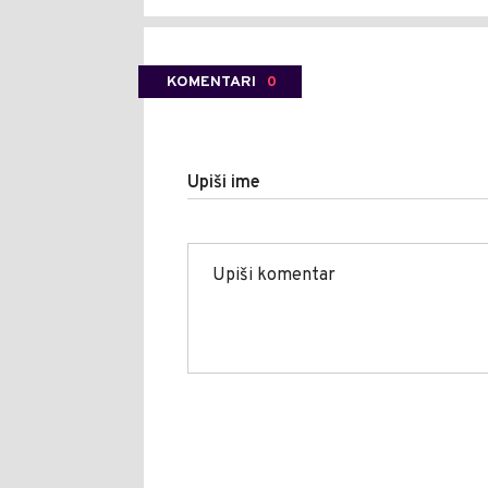
KOMENTARI
0
Upiši ime