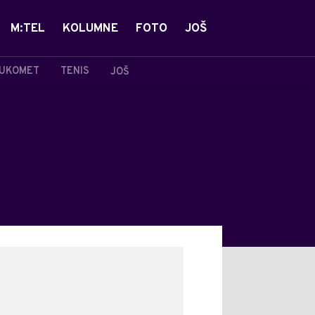
M:TEL
KOLUMNE
FOTO
JOŠ
UKOMET
TENIS
JOŠ