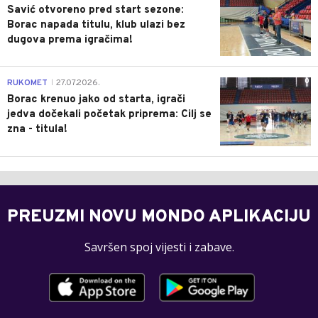
Savić otvoreno pred start sezone:
Borac napada titulu, klub ulazi bez
dugova prema igračima!
0
RUKOMET
27.07.2026.
|
Borac krenuo jako od starta, igrači
jedva dočekali početak priprema: Cilj se
zna - titula!
PREUZMI NOVU MONDO APLIKACIJU
Savršen spoj vijesti i zabave.