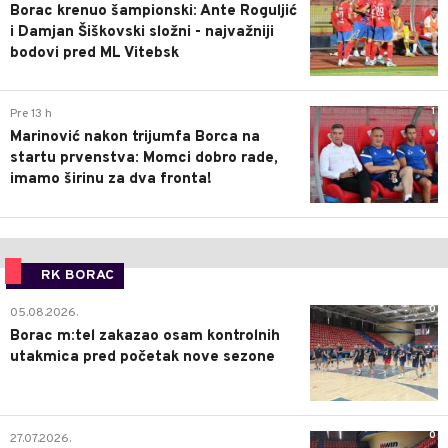
Borac krenuo šampionski: Ante Roguljić
i Damjan Šiškovski složni - najvažniji
bodovi pred ML Vitebsk
1
Pre 13 h
Marinović nakon trijumfa Borca na
startu prvenstva: Momci dobro rade,
imamo širinu za dva fronta!
RK BORAC
0
05.08.2026.
Borac m:tel zakazao osam kontrolnih
utakmica pred početak nove sezone
0
27.07.2026.