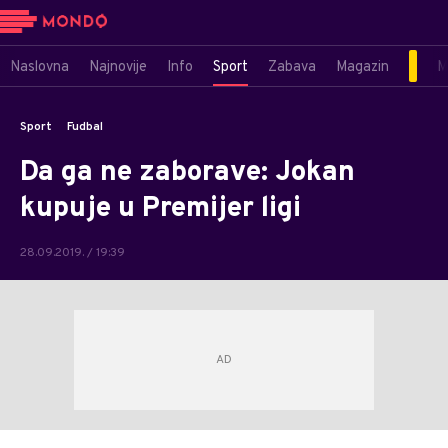
Naslovna
Najnovije
Info
Sport
Zabava
Magazin
M
Sport
Fudbal
Da ga ne zaborave: Jokan
kupuje u Premijer ligi
28.09.2019. / 19:39