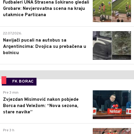
Fudbaleri UNA Štrasena šokirano gledali
Grobare: Nevjerovatna scena na kraju
utakmice Partizana
0
22.07.2026.
Navijači pucali na autobus sa
Argentincima: Dvojica su prebačena u
bolnicu
FK BORAC
0
Pre 3 min
Zvjezdan Misimović nakon pobjede
Borca nad Veležom: “Nova sezona,
stare navike”
0
Pre 3 h