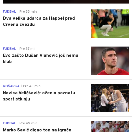
0
FUDBAL
Pre 33 min
|
Dva velika udarca za Hapoel pred
Crvenu zvezdu
0
FUDBAL
Pre 37 min
|
Evo zašto Dušan Vlahović još nema
klub
0
KOŠARKA
Pre 43 min
|
Novica Veličković: oženio poznatu
sportistkinju
0
FUDBAL
Pre 49 min
|
Marko Savić digao ton na igrače