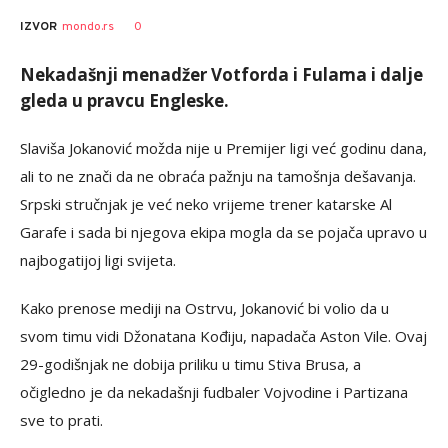
0
IZVOR
mondo.rs
Nekadašnji menadžer Votforda i Fulama i dalje
gleda u pravcu Engleske.
Slaviša Jokanović možda nije u Premijer ligi već godinu dana,
ali to ne znači da ne obraća pažnju na tamošnja dešavanja.
Srpski stručnjak je već neko vrijeme trener katarske Al
Garafe i sada bi njegova ekipa mogla da se pojača upravo u
najbogatijoj ligi svijeta.
Kako prenose mediji na Ostrvu, Jokanović bi volio da u
svom timu vidi Džonatana Kođiju, napadača Aston Vile. Ovaj
29-godišnjak ne dobija priliku u timu Stiva Brusa, a
očigledno je da nekadašnji fudbaler Vojvodine i Partizana
sve to prati.