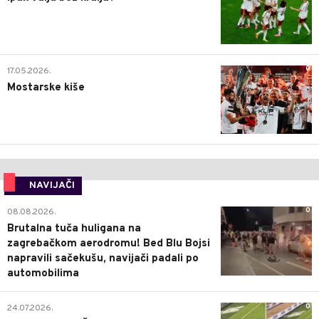
0
17.05.2026.
Mostarske kiše
NAVIJAČI
0
08.08.2026.
Brutalna tuča huligana na
zagrebačkom aerodromu! Bed Blu Bojsi
napravili sačekušu, navijači padali po
automobilima
0
24.07.2026.