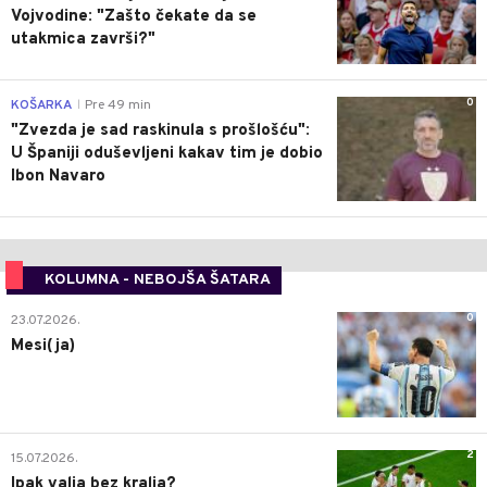
Vojvodine: "Zašto čekate da se
utakmica završi?"
0
KOŠARKA
Pre 49 min
|
"Zvezda je sad raskinula s prošlošću":
U Španiji oduševljeni kakav tim je dobio
Ibon Navaro
KOLUMNA - NEBOJŠA ŠATARA
0
23.07.2026.
Mesi(ja)
2
15.07.2026.
Ipak valja bez kralja?