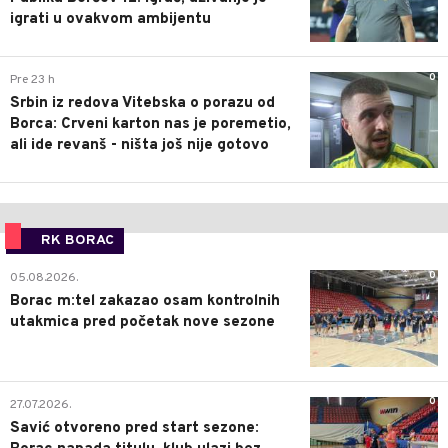
igrati u ovakvom ambijentu
0
Pre 23 h
Srbin iz redova Vitebska o porazu od
Borca: Crveni karton nas je poremetio,
ali ide revanš - ništa još nije gotovo
RK BORAC
0
05.08.2026.
Borac m:tel zakazao osam kontrolnih
utakmica pred početak nove sezone
0
27.07.2026.
Savić otvoreno pred start sezone: