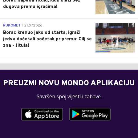
Borac napada titulu, klub ulazi bez
dugova prema igračima!
0
RUKOMET
27.07.2026.
|
Borac krenuo jako od starta, igrači
jedva dočekali početak priprema: Cilj se
zna - titula!
PREUZMI NOVU MONDO APLIKACIJU
Savršen spoj vijesti i zabave.