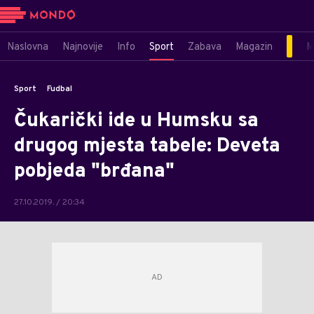
Naslovna
Najnovije
Info
Sport
Zabava
Magazin
M
Sport
Fudbal
Čukarički ide u Humsku sa
drugog mjesta tabele: Deveta
pobjeda "brđana"
27.10.2019. / 20:34