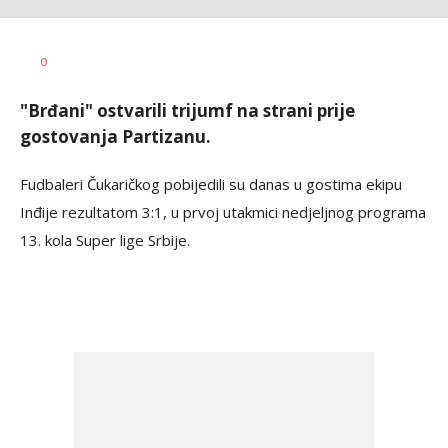
AUTOR
Beta
0
"Brđani" ostvarili trijumf na strani prije
gostovanja Partizanu.
Fudbaleri Čukaričkog pobijedili su danas u gostima ekipu
Inđije rezultatom 3:1, u prvoj utakmici nedjeljnog programa
13. kola Super lige Srbije.