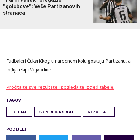
"Parni valjak" pregazio
"golubove": Veče Partizanovih
stranaca
Fudbaleri Čukaričkog u narednom kolu gostuju Partizanu, a
Inđija ekipi Vojvodine.
Pročitajte sve rezultate i pogledajte izgled tabele.
TAGOVI
FUDBAL
SUPERLIGA SRBIJE
REZULTATI
PODIJELI