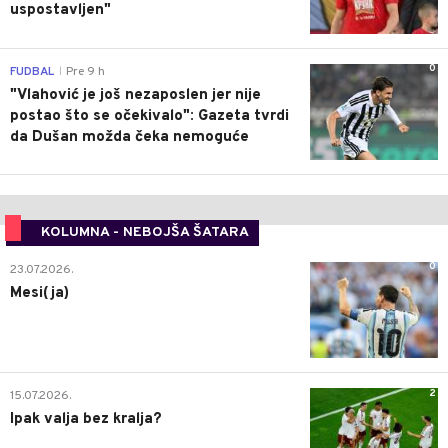
uspostavljen"
0
FUDBAL
Pre 9 h
|
"Vlahović je još nezaposlen jer nije
postao što se očekivalo": Gazeta tvrdi
da Dušan možda čeka nemoguće
KOLUMNA - NEBOJŠA ŠATARA
0
23.07.2026.
Mesi(ja)
2
15.07.2026.
Ipak valja bez kralja?