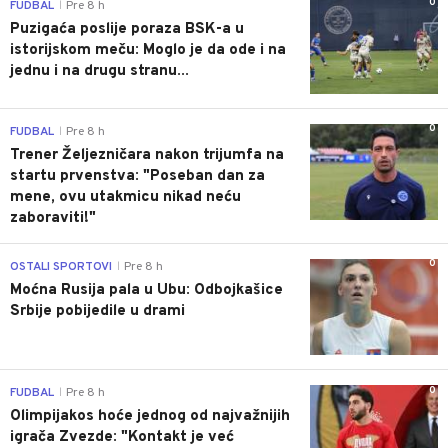
0
FUDBAL
Pre 8 h
|
Puzigaća poslije poraza BSK-a u
istorijskom meču: Moglo je da ode i na
jednu i na drugu stranu...
0
FUDBAL
Pre 8 h
|
Trener Željezničara nakon trijumfa na
startu prvenstva: "Poseban dan za
mene, ovu utakmicu nikad neću
zaboraviti!"
0
OSTALI SPORTOVI
Pre 8 h
|
Moćna Rusija pala u Ubu: Odbojkašice
Srbije pobijedile u drami
0
FUDBAL
Pre 8 h
|
Olimpijakos hoće jednog od najvažnijih
igrača Zvezde: "Kontakt je već