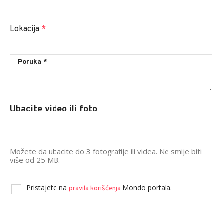
Lokacija
*
Ubacite video ili foto
Možete da ubacite do 3 fotografije ili videa. Ne smije biti
više od 25 MB.
Pristajete na
Mondo portala.
pravila korišćenja