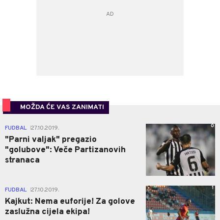
MOŽDA ĆE VAS ZANIMATI
0
FUDBAL
27.10.2019.
|
"Parni valjak" pregazio
"golubove": Veče Partizanovih
stranaca
1
FUDBAL
27.10.2019.
|
Kajkut: Nema euforije! Za golove
zaslužna cijela ekipa!