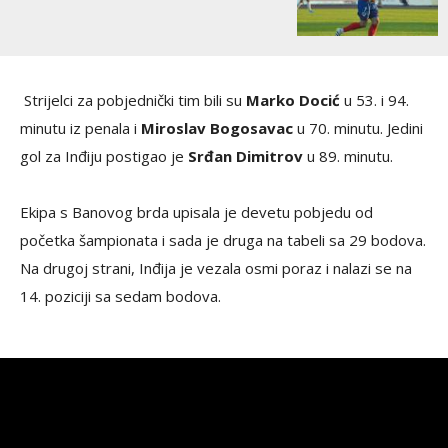
Strijelci za pobjednički tim bili su
Marko Docić
u 53. i 94.
minutu iz penala i
Miroslav Bogosavac
u 70. minutu. Jedini
gol za Inđiju postigao je
Srđan Dimitrov
u 89. minutu.
Ekipa s Banovog brda upisala je devetu pobjedu od
početka šampionata i sada je druga na tabeli sa 29 bodova.
Na drugoj strani, Inđija je vezala osmi poraz i nalazi se na
14. poziciji sa sedam bodova.