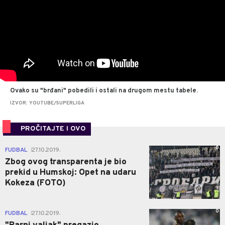
Ovako su "brđani" pobedili i ostali na drugom mestu tabele.
IZVOR: YOUTUBE/SUPERLIGA
PROČITAJTE I OVO
0
FUDBAL
27.10.2019.
|
Zbog ovog transparenta je bio
prekid u Humskoj: Opet na udaru
Kokeza (FOTO)
0
FUDBAL
27.10.2019.
|