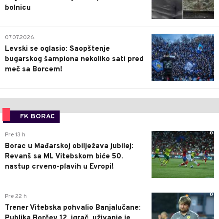
bolnicu
1
07.07.2026.
Levski se oglasio: Saopštenje
bugarskog šampiona nekoliko sati pred
meč sa Borcem!
FK BORAC
0
Pre 13 h
Borac u Mađarskoj obilježava jubilej:
Revanš sa ML Vitebskom biće 50.
nastup crveno-plavih u Evropi!
0
Pre 22 h
Trener Vitebska pohvalio Banjalučane:
Publika Borčev 12. igrač, uživanje je