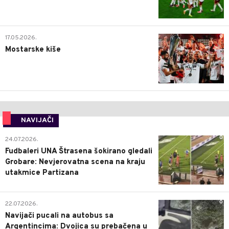
0
17.05.2026.
Mostarske kiše
NAVIJAČI
0
24.07.2026.
Fudbaleri UNA Štrasena šokirano gledali
Grobare: Nevjerovatna scena na kraju
utakmice Partizana
0
22.07.2026.
Navijači pucali na autobus sa
Argentincima: Dvojica su prebačena u