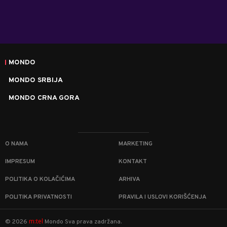
MONDO
MONDO SRBIJA
MONDO CRNA GORA
O NAMA
MARKETING
IMPRESUM
KONTAKT
POLITIKA O KOLAČIĆIMA
ARHIVA
POLITIKA PRIVATNOSTI
PRAVILA I USLOVI KORIŠĆENJA
m:tel
©
2026
Mondo
Sva prava zadržana.