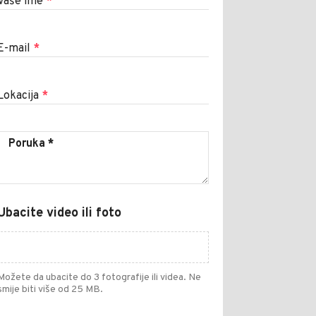
Vaše ime
*
E-mail
*
Lokacija
*
Ubacite video ili foto
Možete da ubacite do 3 fotografije ili videa. Ne
smije biti više od 25 MB.