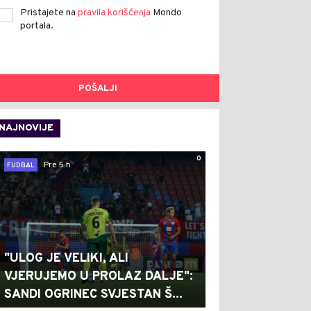
Pristajete na
pravila korišćenja
Mondo
portala.
POŠALJI
NAJNOVIJE
0
Pre 5 h
FUDBAL
"ULOG JE VELIKI, ALI
VJERUJEMO U PROLAZ DALJE":
SANDI OGRINEC SVJESTAN Š...