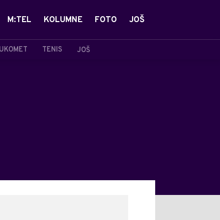
M:TEL
KOLUMNE
FOTO
JOŠ
UKOMET
TENIS
JOŠ