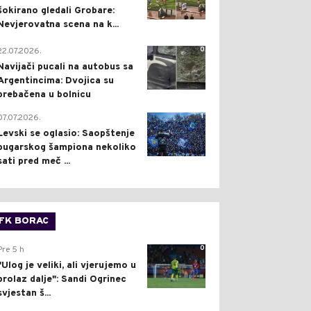
šokirano gledali Grobare:
Nevjerovatna scena na k...
0
22.07.2026.
Navijači pucali na autobus sa
Argentincima: Dvojica su
prebačena u bolnicu
1
07.07.2026.
Levski se oglasio: Saopštenje
bugarskog šampiona nekoliko
sati pred meč ...
FK BORAC
0
Pre 5 h
"Ulog je veliki, ali vjerujemo u
prolaz dalje": Sandi Ogrinec
svjestan š...