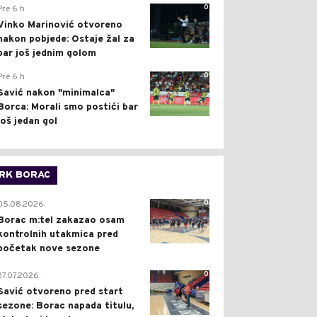
0
Pre 6 h
Vinko Marinović otvoreno
nakon pobjede: Ostaje žal za
bar još jednim golom
0
Pre 6 h
Savić nakon "minimalca"
Borca: Morali smo postići bar
još jedan gol
RK BORAC
0
05.08.2026.
Borac m:tel zakazao osam
kontrolnih utakmica pred
početak nove sezone
0
27.07.2026.
Savić otvoreno pred start
sezone: Borac napada titulu,