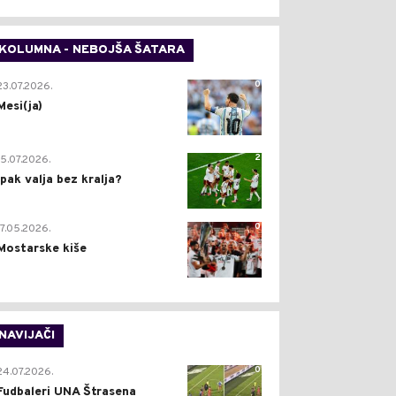
KOLUMNA - NEBOJŠA ŠATARA
0
23.07.2026.
Mesi(ja)
2
15.07.2026.
Ipak valja bez kralja?
0
17.05.2026.
Mostarske kiše
NAVIJAČI
0
24.07.2026.
Fudbaleri UNA Štrasena