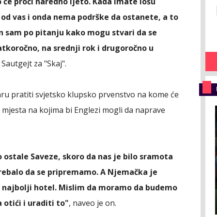
o će proći naredno ljeto. Kada imate lošu
 od vas i onda nema podrške da ostanete, a to
an sam po pitanju kako mogu stvari da se
ratkoročno, na srednji rok i drugoročno u
 Sautgejt za "Skaj".
ru pratiti svjetsko klupsko prvenstvo na kome će
na mjesta na kojima bi Englezi mogli da naprave
 ostale Saveze, skoro da nas je bilo sramota
rebalo da se pripremamo. A Njemačka je
la najbolji hotel. Mislim da moramo da budemo
 otići i uraditi to"
, naveo je on.