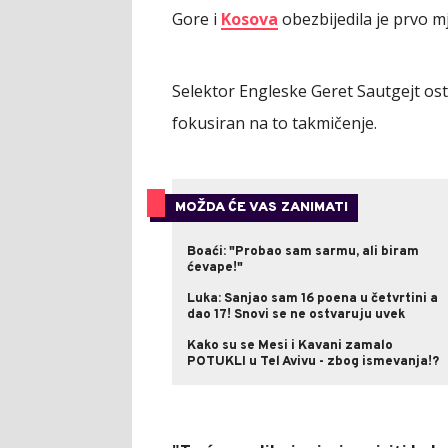
Gore i
Kosova
obezbijedila je prvo m
Selektor Engleske Geret Sautgejt ostv
fokusiran na to takmičenje.
MOŽDA ĆE VAS ZANIMATI
Boaći: "Probao sam sarmu, ali biram
ćevape!"
Luka: Sanjao sam 16 poena u četvrtini a
dao 17! Snovi se ne ostvaruju uvek
Kako su se Mesi i Kavani zamalo
POTUKLI u Tel Avivu - zbog ismevanja!?