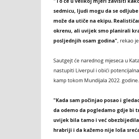
"To će u velikoj mjeri zavisiti kak
sedmicu, ljudi mogu da se odljube
može da utiče na ekipu. Realistič
okrenu, ali uvijek smo planirali k
posljednjih osam godina"
, rekao je
Sautgejt će narednog mjeseca u Kata
nastupiti Liverpul i obići potencijal
kamp tokom Mundijala 2022. godine.
"Kada sam počinjao posao i gledao
da odemo da pogledamo gdje bi t
uvijek bila tamo i već obezbijedi
hrabriji i da kažemo nije loša sreća