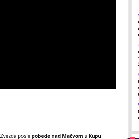
, Zvezda posle
pobede nad Mačvom u Kupu