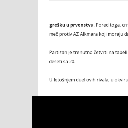
grešku u prvenstvu.
Pored toga, crn
meč protiv AZ Alkmara koji moraju da
Partizan je trenutno četvrti na tabe
deseti sa 20.
U letošnjem duel ovih rivala, u okviru