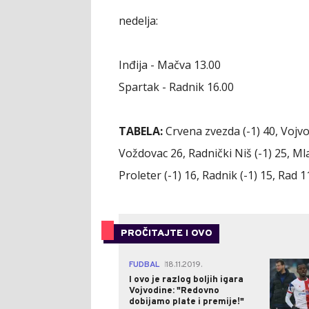
nedelja:
Inđija - Mačva 13.00
Spartak - Radnik 16.00
TABELA:
Crvena zvezda (-1) 40, Vojvod
Voždovac 26, Radnički Niš (-1) 25, Ml
Proleter (-1) 16, Radnik (-1) 15, Rad 1
PROČITAJTE I OVO
FUDBAL
18.11.2019.
|
I ovo je razlog boljih igara
Vojvodine: "Redovno
dobijamo plate i premije!"