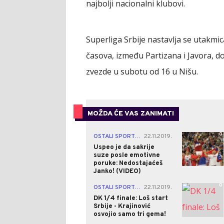
najbolji nacionalni klubovi.
Superliga Srbije nastavlja se utakmi
časova, između Partizana i Javora, d
zvezde u subotu od 16 u Nišu.
MOŽDA ĆE VAS ZANIMATI
0
OSTALI SPORTOVI
22.11.2019.
|
Uspeo je da sakrije
suze posle emotivne
poruke: Nedostajaćeš
Janko! (VIDEO)
0
OSTALI SPORTOVI
22.11.2019.
|
DK 1/4 finale: Loš start
Srbije - Krajinović
osvojio samo tri gema!