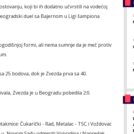
stovanju, koji bi ih dodatno učvrstili na vodećoj
ed beogradski duel sa Bajernom u Ligi šampiona
šlogodišnjoj formi, ali nema sumnje da je meč protiv
um.
sa 25 bodova, dok je Zvezda prva sa 40.
ala, Zvezda je u Beogradu pobedila 2:0.
utakmice: Čukarički - Rad, Metalac - TSC i Voždovac
 će u Novom Sadu odmeriti Vojvodina i Napredak,