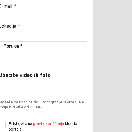
E-mail
*
Lokacija
*
Ubacite video ili foto
Možete da ubacite do 3 fotografije ili videa. Ne
smije biti više od 25 MB.
Pristajete na
pravila korišćenja
Mondo
portala.