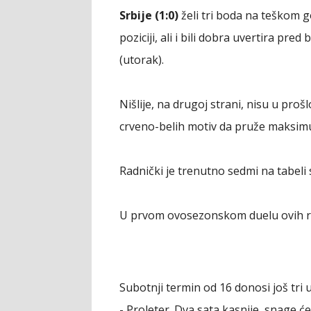
Srbije (1:0)
želi tri boda na teškom go
poziciji, ali i bili dobra uvertira pr
(utorak).
Nišlije, na drugoj strani, nisu u pro
crveno-belih motiv da pruže maksim
Radnički je trenutno sedmi na tabeli 
U prvom ovosezonskom duelu ovih riv
Subotnji termin od 16 donosi još tri 
- Proleter. Dva sata kasnije, snage