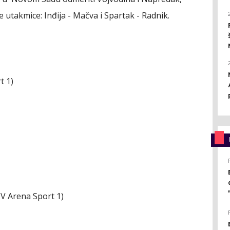
 utakmice: Inđija - Mačva i Spartak - Radnik.
t 1)
TV Arena Sport 1)