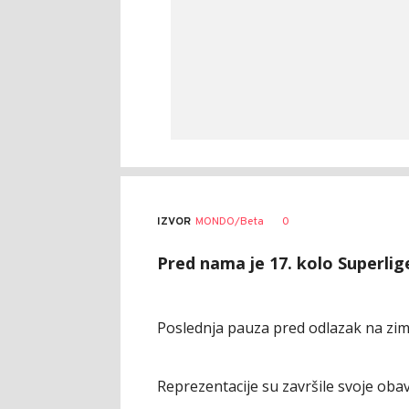
0
IZVOR
MONDO/Beta
Pred nama je 17. kolo Superlige
Poslednja pauza pred odlazak na zim
Reprezentacije su završile svoje oba