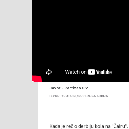
Javor - Partizan 0:2
IZVOR: YOUTUBE/SUPERLIGA SRBIJA
Kada je reč o derbiju kola na "Čairu"