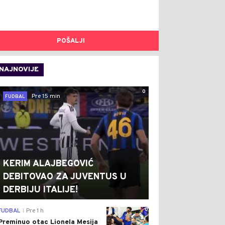
POŠALJI
NAJNOVIJE
0
Pre 15 min
FUDBAL
KERIM ALAJBEGOVIĆ
DEBITOVAO ZA JUVENTUS U
DERBIJU ITALIJE!
0
FUDBAL
Pre 1 h
|
Preminuo otac Lionela Mesija