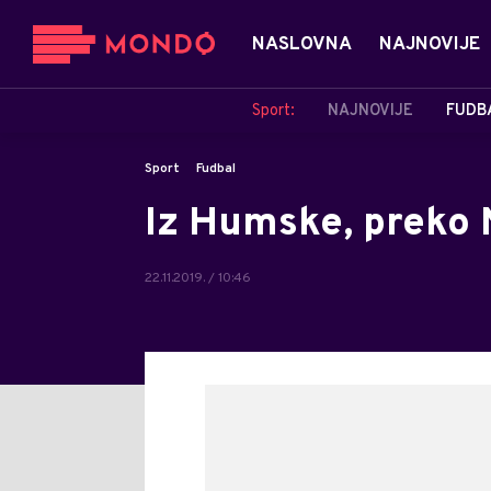
NASLOVNA
NAJNOVIJE
Sport:
NAJNOVIJE
FUDB
Sport
Fudbal
Iz Humske, preko 
22.11.2019. / 10:46