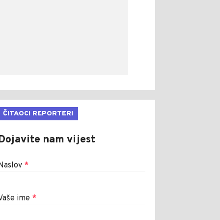
ČITAOCI REPORTERI
Dojavite nam vijest
Naslov
*
Vaše ime
*