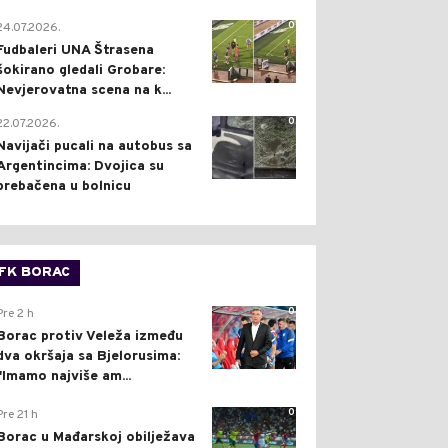
0
24.07.2026.
Fudbaleri UNA Štrasena
šokirano gledali Grobare:
Nevjerovatna scena na k...
0
22.07.2026.
Navijači pucali na autobus sa
Argentincima: Dvojica su
prebačena u bolnicu
FK BORAC
0
Pre 2 h
Borac protiv Veleža između
dva okršaja sa Bjelorusima:
"Imamo najviše am...
0
Pre 21 h
Borac u Mađarskoj obilježava