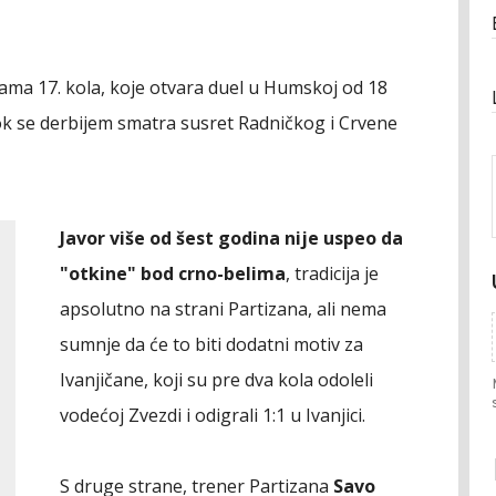
cama 17. kola, koje otvara duel u Humskoj od 18
ok se derbijem smatra susret Radničkog i Crvene
Javor više od šest godina nije uspeo da
"otkine" bod crno-belima
, tradicija je
apsolutno na strani Partizana, ali nema
sumnje da će to biti dodatni motiv za
Ivanjičane, koji su pre dva kola odoleli
vodećoj Zvezdi i odigrali 1:1 u Ivanjici.
S druge strane, trener Partizana
Savo