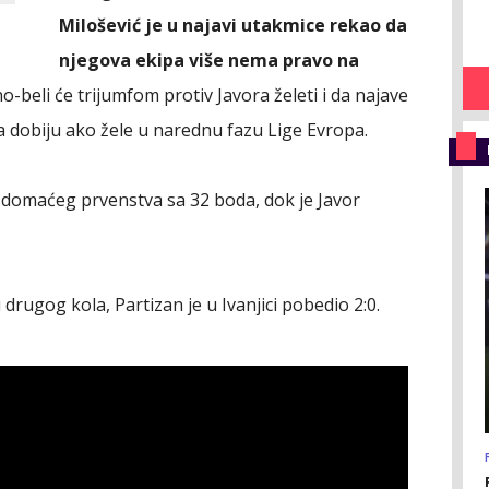
Milošević je u najavi utakmice rekao da
njegova ekipa više nema pravo na
o-beli će trijumfom protiv Javora želeti i da najave
 dobiju ako žele u narednu fazu Lige Evropa.
li domaćeg prvenstva sa 32 boda, dok je Javor
 drugog kola, Partizan je u Ivanjici pobedio 2:0.