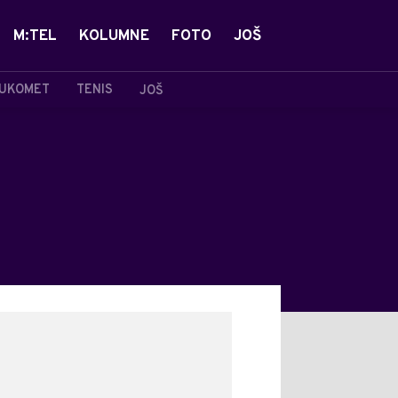
M:TEL
KOLUMNE
FOTO
JOŠ
UKOMET
TENIS
JOŠ