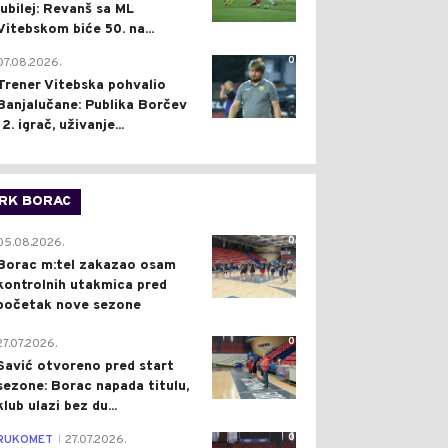
jubilej: Revanš sa ML
Vitebskom biće 50. na...
0
07.08.2026.
Trener Vitebska pohvalio
Banjalučane: Publika Borčev
12. igrač, uživanje...
RK BORAC
0
05.08.2026.
Borac m:tel zakazao osam
kontrolnih utakmica pred
početak nove sezone
0
27.07.2026.
Savić otvoreno pred start
sezone: Borac napada titulu,
klub ulazi bez du...
0
RUKOMET
27.07.2026.
|