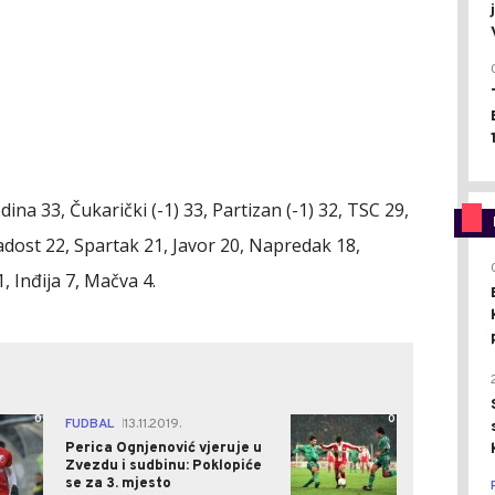
ina 33, Čukarički (-1) 33, Partizan (-1) 32, TSC 29,
adost 22, Spartak 21, Javor 20, Napredak 18,
1, Inđija 7, Mačva 4.
0
0
FUDBAL
13.11.2019.
|
Perica Ognjenović vjeruje u
Zvezdu i sudbinu: Poklopiće
se za 3. mjesto