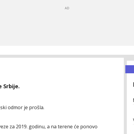
 Srbije.
ski odmor je prošla.
veze za 2019. godinu, a na terene će ponovo