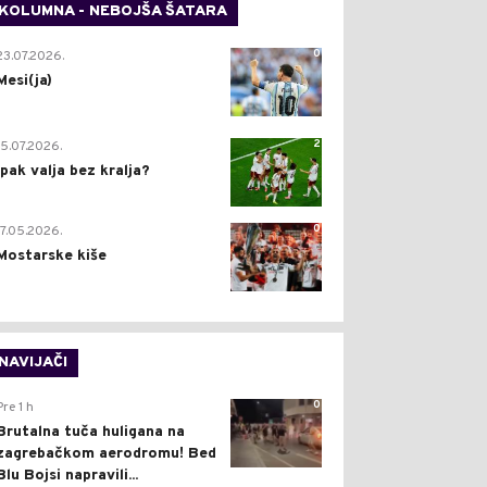
KOLUMNA - NEBOJŠA ŠATARA
0
23.07.2026.
Mesi(ja)
2
15.07.2026.
Ipak valja bez kralja?
0
17.05.2026.
Mostarske kiše
NAVIJAČI
0
Pre 1 h
Brutalna tuča huligana na
zagrebačkom aerodromu! Bed
Blu Bojsi napravili...