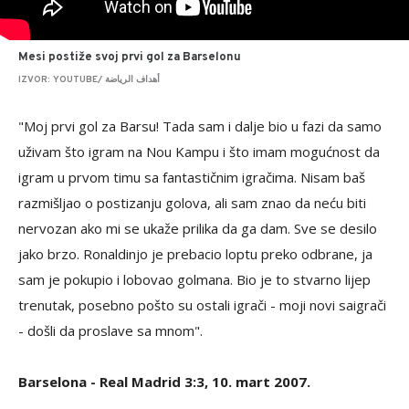
Mesi postiže svoj prvi gol za Barselonu
IZVOR: YOUTUBE/ أهداف الرياضة
"Moj prvi gol za Barsu! Tada sam i dalje bio u fazi da samo
uživam što igram na Nou Kampu i što imam mogućnost da
igram u prvom timu sa fantastičnim igračima. Nisam baš
razmišljao o postizanju golova, ali sam znao da neću biti
nervozan ako mi se ukaže prilika da ga dam. Sve se desilo
jako brzo. Ronaldinjo je prebacio loptu preko odbrane, ja
sam je pokupio i lobovao golmana. Bio je to stvarno lijep
trenutak, posebno pošto su ostali igrači - moji novi saigrači
- došli da proslave sa mnom".
Barselona - Real Madrid 3:3, 10. mart 2007.