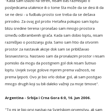
"Kada sam izlazio na teren, nisam baš razmišljao o
posljedicama utakmice ili o tome šta može da se desi ili da
se ne desi - u fudbalu prosto sve treba da se dešava
prirodno. Za ovaj gol protiv Hetafea pokupio sam loptu
blizu sredine terena i pronašao sam mnogo prostora
između odbrambenih igrača. Kada sam dobio loptu, nisam
razmišljao o postizanju gola. Samo sam htio da otvorim
prostor za nastavak akcije dok sam se približavao
šesnaestercu. Nastavio sam da pronalazim prostor i nisam
pomislio da mogu da postignem gol dok nisam šutnuo
loptu. Uvijek svoje golove mjerim prema važnosti, ne
prema ljepoti. Ovo je bio vrlo dobar gol, ali sam postigao
mnogo drugih koji su bili daleko važniji za moje timove".
Argentina - Srbija i Crna Gora 6:0, 16. jun 2006.
"To mi je bio prvi nastup na Svjetskom prvenstvu, ali sam