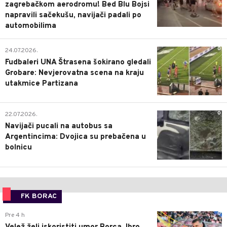
zagrebačkom aerodromu! Bed Blu Bojsi
napravili sačekušu, navijači padali po
automobilima
0
24.07.2026.
Fudbaleri UNA Štrasena šokirano gledali
Grobare: Nevjerovatna scena na kraju
utakmice Partizana
0
22.07.2026.
Navijači pucali na autobus sa
Argentincima: Dvojica su prebačena u
bolnicu
FK BORAC
0
Pre 4 h