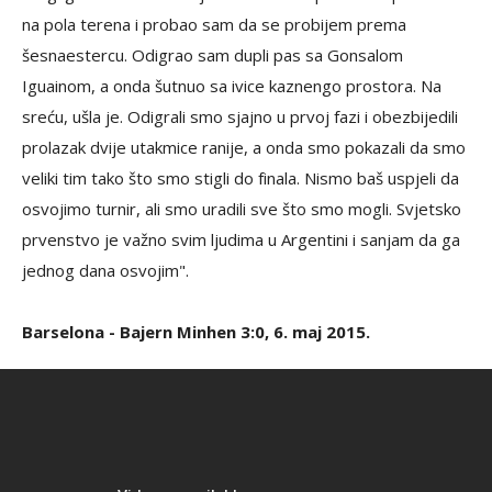
na pola terena i probao sam da se probijem prema
šesnaestercu. Odigrao sam dupli pas sa Gonsalom
Iguainom, a onda šutnuo sa ivice kaznengo prostora. Na
sreću, ušla je. Odigrali smo sjajno u prvoj fazi i obezbijedili
prolazak dvije utakmice ranije, a onda smo pokazali da smo
veliki tim tako što smo stigli do finala. Nismo baš uspjeli da
osvojimo turnir, ali smo uradili sve što smo mogli. Svjetsko
prvenstvo je važno svim ljudima u Argentini i sanjam da ga
jednog dana osvojim".
Barselona - Bajern Minhen 3:0, 6. maj 2015.