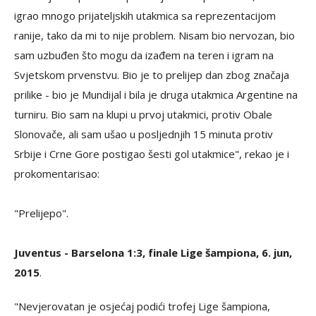
igrao mnogo prijateljskih utakmica sa reprezentacijom
ranije, tako da mi to nije problem. Nisam bio nervozan, bio
sam uzbuđen što mogu da izađem na teren i igram na
Svjetskom prvenstvu. Bio je to prelijep dan zbog značaja
prilike - bio je Mundijal i bila je druga utakmica Argentine na
turniru. Bio sam na klupi u prvoj utakmici, protiv Obale
Slonovače, ali sam ušao u posljednjih 15 minuta protiv
Srbije i Crne Gore postigao šesti gol utakmice", rekao je i
prokomentarisao:
"Prelijepo".
Juventus - Barselona 1:3, finale Lige šampiona, 6. jun,
2015
.
"Nevjerovatan je osjećaj podići trofej Lige šampiona,