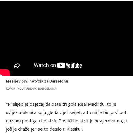
Mesijev prvi het-trik za Barselonu
IZVOR: YOUTUBE/FC BARCELONA
"Prelijep je osjećaj da date tri gola Real Madridu, to je
uvijek utakmica koju gleda cijeli svijet, a to mi je bio prvi put
da sam postigao het-trik. Postići het-trik je nevjerovatno, a
još je draže jer se to desilo u Klasiku".