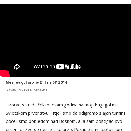
Mesijev gol protiv BiH na SP 2014.
IZVOR: YOUTUBE/ ATHSLIFE
"Morao sam da čekam osam godina na moj drugi gol na
Svjetskom prvenstvu. Htjeli smo da odigramo sjajan turnir i
počeli smo pobjedom nad Bosnom, a ja sam postigao svoj
drugi gol. Sve se desilo jako brzo. Pokupio sam loptu skoro