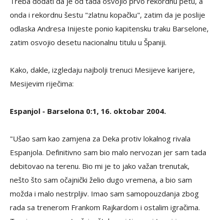
Treba dodati da je od tada osvojio prvo rekordnu petu, a
onda i rekordnu šestu "zlatnu kopačku", zatim da je poslije
odlaska Andresa Inijeste ponio kapitensku traku Barselone,
zatim osvojio desetu nacionalnu titulu u Španiji.
Kako, dakle, izgledaju najbolji trenuci Mesijeve karijere,
Mesijevim riječima:
Espanjol - Barselona 0:1, 16. oktobar 2004.
"Ušao sam kao zamjena za Deka protiv lokalnog rivala
Espanjola. Definitivno sam bio malo nervozan jer sam tada
debitovao na terenu. Bio mi je to jako važan trenutak,
nešto što sam očajnički želio dugo vremena, a bio sam
možda i malo nestrpljiv. Imao sam samopouzdanja zbog
rada sa trenerom Frankom Rajkardom i ostalim igračima.