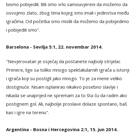
bismo pobijedili. Bili smo vrlo samouvjereni da možemo da
osvojimo zlato, zbog tima kojeg smo imali i jedinstva među
igračima. Od početka smo mislili da možemo da pobijedimo
i pobijedili smo".
Barselona - Sevilja 5:1, 22. novembar 2014.
"Nevjerovatan je osjećaj da postanete najbolji strijelac
Primere, lige sa toliko mnogo spektakularnih igrača u istoriji
i igrača koji su postigli jako mnogo. To je za mene veliko
dostignuće. Nisam isplanirao nikakvo posebno slavlje i
nikada se unaprijed ne spremam za to šta ću da radim ako
postignem gol. Ali, najbolje proslave dolaze spontano, baš
kao i igre na terenu".
Argentina - Bosna i Hercegovina 2:1, 15. jun 2014.