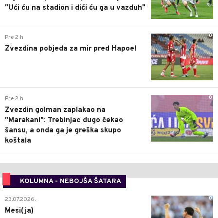
"Ući ću na stadion i dići ću ga u vazduh"
0
Pre 2 h
Zvezdina pobjeda za mir pred Hapoel
0
Pre 2 h
Zvezdin golman zaplakao na
"Marakani": Trebinjac dugo čekao
šansu, a onda ga je greška skupo
koštala
KOLUMNA - NEBOJŠA ŠATARA
0
23.07.2026.
Mesi(ja)