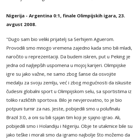
Nigerija - Argentina 0:1, finale Olimpijskih igara, 23.
avgust 2008.
"Dugo sam bio veliki prijatelj sa Serhijem Aguerom.
Provodili smo mnogo vremena zajedno kada smo bili mladi,
naročito u reprezentaciji. Da budem iskren, put u Peking je
jedna od najljepših uspomena u mojoj karijeri. Olimpijske
igre su jako važne, ne samo zbog šanse da osvojite
medalju za svoju zemlju, već i zbog mogućnosti da iskusite
čudesni globalni sport u Olimpijskom selu, sa sportistima iz
toliko različitih sportova. Bilo je nevjerovatno, to je bio
potpuni turnir za nas. Jeste, pobijedili smo u polufinalu
Brazil 3:0, a oni su bili sjajan tim koji je sjajno igrao. Ali,
pobijedili smo i Holandiju i Nigeriju. Obje te utakmice bile su
jako teške i morali smo da igramo najbolje što možemo da