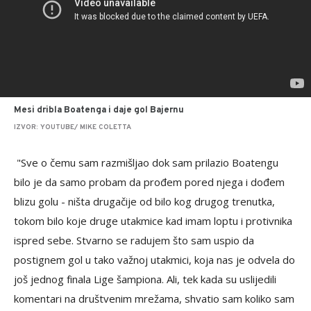
Mesi dribla Boatenga i daje gol Bajernu
IZVOR: YOUTUBE/ MIKE COLETTA
"Sve o čemu sam razmišljao dok sam prilazio Boatengu
bilo je da samo probam da prođem pored njega i dođem
blizu golu - ništa drugačije od bilo kog drugog trenutka,
tokom bilo koje druge utakmice kad imam loptu i protivnika
ispred sebe. Stvarno se radujem što sam uspio da
postignem gol u tako važnoj utakmici, koja nas je odvela do
još jednog finala Lige šampiona. Ali, tek kada su uslijedili
komentari na društvenim mrežama, shvatio sam koliko sam