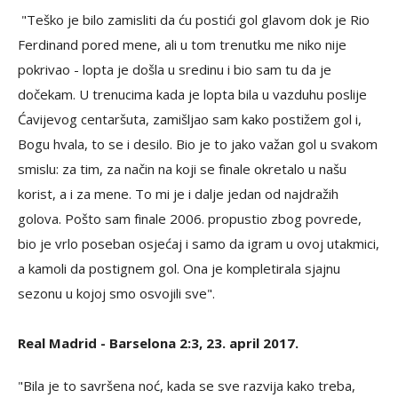
"Teško je bilo zamisliti da ću postići gol glavom dok je Rio
Ferdinand pored mene, ali u tom trenutku me niko nije
pokrivao - lopta je došla u sredinu i bio sam tu da je
dočekam. U trenucima kada je lopta bila u vazduhu poslije
Ćavijevog centaršuta, zamišljao sam kako postižem gol i,
Bogu hvala, to se i desilo. Bio je to jako važan gol u svakom
smislu: za tim, za način na koji se finale okretalo u našu
korist, a i za mene. To mi je i dalje jedan od najdražih
golova. Pošto sam finale 2006. propustio zbog povrede,
bio je vrlo poseban osjećaj i samo da igram u ovoj utakmici,
a kamoli da postignem gol. Ona je kompletirala sjajnu
sezonu u kojoj smo osvojili sve".
Real Madrid - Barselona 2:3, 23. april 2017.
"Bila je to savršena noć, kada se sve razvija kako treba,