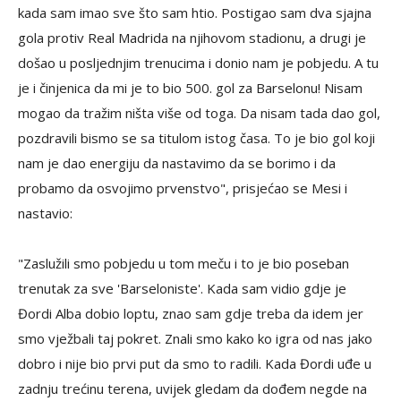
kada sam imao sve što sam htio. Postigao sam dva sjajna
gola protiv Real Madrida na njihovom stadionu, a drugi je
došao u posljednjim trenucima i donio nam je pobjedu. A tu
je i činjenica da mi je to bio 500. gol za Barselonu! Nisam
mogao da tražim ništa više od toga. Da nisam tada dao gol,
pozdravili bismo se sa titulom istog časa. To je bio gol koji
nam je dao energiju da nastavimo da se borimo i da
probamo da osvojimo prvenstvo", prisjećao se Mesi i
nastavio:
"Zaslužili smo pobjedu u tom meču i to je bio poseban
trenutak za sve 'Barseloniste'. Kada sam vidio gdje je
Đordi Alba dobio loptu, znao sam gdje treba da idem jer
smo vježbali taj pokret. Znali smo kako ko igra od nas jako
dobro i nije bio prvi put da smo to radili. Kada Đordi uđe u
zadnju trećinu terena, uvijek gledam da dođem negde na