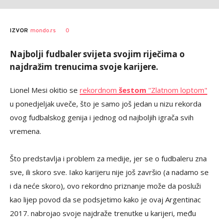
0
IZVOR
mondo.rs
Najbolji fudbaler svijeta svojim riječima o
najdražim trenucima svoje karijere.
Lionel Mesi okitio se
rekordnom
šestom
"Zlatnom loptom"
u ponedjeljak uveče, što je samo još jedan u nizu rekorda
ovog fudbalskog genija i jednog od najboljih igrača svih
vremena.
Što predstavlja i problem za medije, jer se o fudbaleru zna
sve, ili skoro sve. Iako karijeru nije još završio (a nadamo se
i da neće skoro), ovo rekordno priznanje može da posluži
kao lijep povod da se podsjetimo kako je ovaj Argentinac
2017. nabrojao svoje najdraže trenutke u karijeri, među