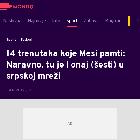
Naslovna
Najnovije
Info
Sport
Zabava
Magazin
M
Sport
Fudbal
14 trenutaka koje Mesi pamti:
Naravno, tu je i onaj (šesti) u
srpskoj mreži
04.12.2019. / 09:13