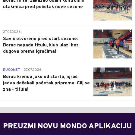
Borac m:tel zakazao osam kontrolnih
utakmica pred početak nove sezone
0
27.07.2026.
Savić otvoreno pred start sezone:
Borac napada titulu, klub ulazi bez
dugova prema igračima!
0
RUKOMET
27.07.2026.
|
Borac krenuo jako od starta, igrači
jedva dočekali početak priprema: Cilj se
zna - titula!
PREUZMI NOVU MONDO APLIKACIJU