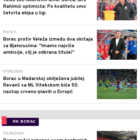
Velež želi iskoristiti umor Borca, Ibro
Rahimić optimista: Po kvalitetu smo
četvrta ekipa u ligi
0
Pre 12 h
Borac protiv Veleža između dva okršaja
sa Bjelorusima: "Imamo najviše
ambicije, cilj je odbrana titule!"
0
07.08.2026.
Borac u Mađarskoj obilježava jubilej:
Revanš sa ML Vitebskom biće 50.
nastup crveno-plavih u Evropi!
RK BORAC
0
05.08.2026.