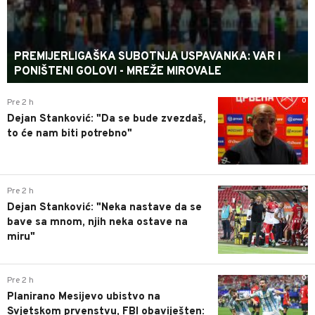
PREMIJERLIGAŠKA SUBOTNJA USPAVANKA: VAR I
PONIŠTENI GOLOVI - MREŽE MIROVALE
0
Pre 2 h
Dejan Stanković: "Da se bude zvezdaš,
to će nam biti potrebno"
0
Pre 2 h
Dejan Stanković: "Neka nastave da se
bave sa mnom, njih neka ostave na
miru"
0
Pre 2 h
Planirano Mesijevo ubistvo na
Svjetskom prvenstvu, FBI obaviješten: