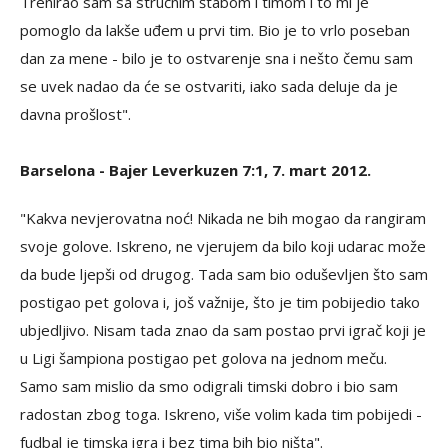
Trenirao sam sa stručnim štabom i timom i to mi je
pomoglo da lakše uđem u prvi tim. Bio je to vrlo poseban
dan za mene - bilo je to ostvarenje sna i nešto čemu sam
se uvek nadao da će se ostvariti, iako sada deluje da je
davna prošlost".
Barselona - Bajer Leverkuzen 7:1, 7. mart 2012.
"Kakva nevjerovatna noć! Nikada ne bih mogao da rangiram
svoje golove. Iskreno, ne vjerujem da bilo koji udarac može
da bude ljepši od drugog. Tada sam bio oduševljen što sam
postigao pet golova i, još važnije, što je tim pobijedio tako
ubjedljivo. Nisam tada znao da sam postao prvi igrač koji je
u Ligi šampiona postigao pet golova na jednom meču.
Samo sam mislio da smo odigrali timski dobro i bio sam
radostan zbog toga. Iskreno, više volim kada tim pobijedi -
fudbal je timska igra i bez tima bih bio ništa".