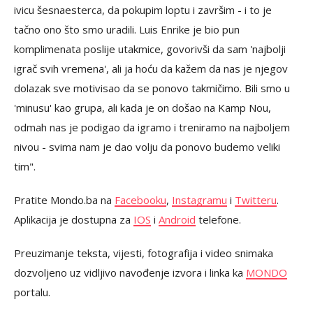
ivicu šesnaesterca, da pokupim loptu i završim - i to je
tačno ono što smo uradili. Luis Enrike je bio pun
komplimenata poslije utakmice, govorivši da sam 'najbolji
igrač svih vremena', ali ja hoću da kažem da nas je njegov
dolazak sve motivisao da se ponovo takmičimo. Bili smo u
'minusu' kao grupa, ali kada je on došao na Kamp Nou,
odmah nas je podigao da igramo i treniramo na najboljem
nivou - svima nam je dao volju da ponovo budemo veliki
tim".
Pratite Mondo.ba na
Facebooku
,
Instagramu
i
Twitteru
.
Aplikacija je dostupna za
IOS
i
Android
telefone.
Preuzimanje teksta, vijesti, fotografija i video snimaka
dozvoljeno uz vidljivo navođenje izvora i linka ka
MONDO
portalu.