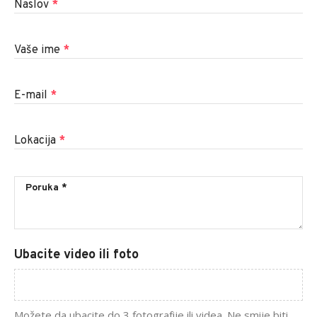
Naslov
*
Vaše ime
*
E-mail
*
Lokacija
*
Ubacite video ili foto
Možete da ubacite do 3 fotografije ili videa. Ne smije biti