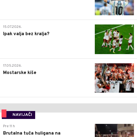
2
15.07.2026.
Ipak valja bez kralja?
0
17.05.2026.
Mostarske kiše
NAVIJAČI
0
Pre 11 h
Brutalna tuča huligana na