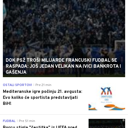
DOK PSŽ TROŠI MILIJARDE FRANCUSKI FUDBAL SE
RASPADA: JOŠ JEDAN VELIKAN NA IVICI BANKROTA I
GAŠENJA
0
OSTALI SPORTOVI
Pre 21 min
|
Mediteranske igre počinju 21. avgusta:
Evo koliko će sportista predstavljati
BiH!
0
FUDBAL
Pre 51 min
|
Borcu stigla "čestitka" iz UEFA pred