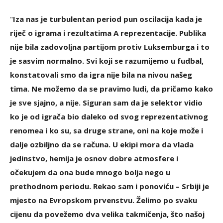
"
Iza nas je turbulentan period pun oscilacija kada je
riječ o igrama i rezultatima A reprezentacije. Publika
nije bila zadovoljna partijom protiv Luksemburga i to
je sasvim normalno. Svi koji se razumijemo u fudbal,
konstatovali smo da igra nije bila na nivou našeg
tima. Ne možemo da se pravimo ludi, da pričamo kako
je sve sjajno, a nije. Siguran sam da je selektor vidio
ko je od igrača bio daleko od svog reprezentativnog
renomea i ko su, sa druge strane, oni na koje može i
dalje ozbiljno da se računa. U ekipi mora da vlada
jedinstvo, hemija je osnov dobre atmosfere i
očekujem da ona bude mnogo bolja nego u
prethodnom periodu. Rekao sam i ponoviću – Srbiji je
mjesto na Evropskom prvenstvu. Želimo po svaku
cijenu da povežemo dva velika takmičenja, što našoj