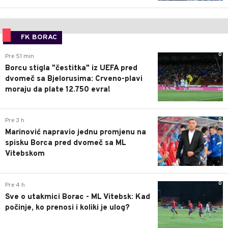
FK BORAC
0
Pre 51 min
Borcu stigla "čestitka" iz UEFA pred
dvomeč sa Bjelorusima: Crveno-plavi
moraju da plate 12.750 evra!
0
Pre 3 h
Marinović napravio jednu promjenu na
spisku Borca pred dvomeč sa ML
Vitebskom
0
Pre 4 h
Sve o utakmici Borac - ML Vitebsk: Kad
počinje, ko prenosi i koliki je ulog?