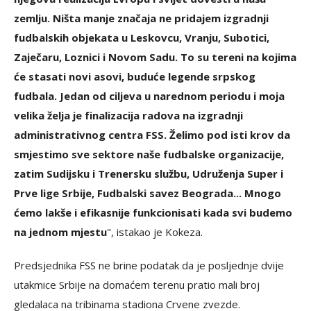
zemlju. Ništa manje značaja ne pridajem izgradnji
fudbalskih objekata u Leskovcu, Vranju, Subotici,
Zaječaru, Loznici i Novom Sadu. To su tereni na kojima
će stasati novi asovi, buduće legende srpskog
fudbala. Jedan od ciljeva u narednom periodu i moja
velika želja je finalizacija radova na izgradnji
administrativnog centra FSS. Želimo pod isti krov da
smjestimo sve sektore naše fudbalske organizacije,
zatim Sudijsku i Trenersku službu, Udruženja Super i
Prve lige Srbije, Fudbalski savez Beograda... Mnogo
ćemo lakše i efikasnije funkcionisati kada svi budemo
na jednom mjestu
", istakao je Kokeza.
Predsjednika FSS ne brine podatak da je posljednje dvije
utakmice Srbije na domaćem terenu pratio mali broj
gledalaca na tribinama stadiona Crvene zvezde.