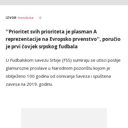
AUTOR
Anadolija
0
IZVOR
mondo.ba
''Prioritet svih prioriteta je plasman A
reprezentacije na Evropsko prvenstvo'', poručio
je prvi čovjek srpskog fudbala
U Fudbalskom savezu Srbije (FSS) sumiraju se utisci poslije
glamurozne proslave u Narodnom pozorištu kojom je
obilježeno 100 godina od osnivanja Saveza i spuštena
zavesa na 2019. godinu.