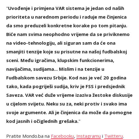
"
Uvođenje i primjena VAR sistema je jedan od naših
prioriteta u narednom periodu i raduje me činjenica
da smo preduzeli konkretne korake po tom pitanju.
Biće nam svima neophodno vrijeme da se priviknemo
na video-tehnologiju, ali siguran sam da će ona
smanjiti tenzije koje su prisutne na našoj fudbalskoj
sceni. Među igračima, klupskim funkcionerima,
navijačima, sudijama... Mislim i na tenzije u
Fudbalskom savezu Srbije. Kod nas je već 20 godina
tako, kada pogriješi sudija, kriv je FSS i predsjednik
Saveza. VAR već duže vrijeme izaziva žestoke diskusije
u cijelom svijetu. Neku su za, neki protiv i svako ima
svoje argumente. Ali je činjenica da može da pomogne
kod jasnih i očiglednih grešaka.
"
Pratite Mondo.ba na
Facebooku
,
Instagramu
i
Twitteru
.