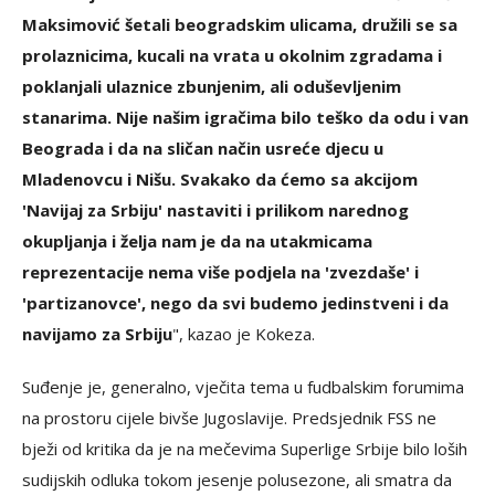
Maksimović šetali beogradskim ulicama, družili se sa
prolaznicima, kucali na vrata u okolnim zgradama i
poklanjali ulaznice zbunjenim, ali oduševljenim
stanarima. Nije našim igračima bilo teško da odu i van
Beograda i da na sličan način usreće djecu u
Mladenovcu i Nišu. Svakako da ćemo sa akcijom
'Navijaj za Srbiju' nastaviti i prilikom narednog
okupljanja i želja nam je da na utakmicama
reprezentacije nema više podjela na 'zvezdaše' i
'partizanovce', nego da svi budemo jedinstveni i da
navijamo za Srbiju
", kazao je Kokeza.
Suđenje je, generalno, vječita tema u fudbalskim forumima
na prostoru cijele bivše Jugoslavije. Predsjednik FSS ne
bježi od kritika da je na mečevima Superlige Srbije bilo loših
sudijskih odluka tokom jesenje polusezone, ali smatra da