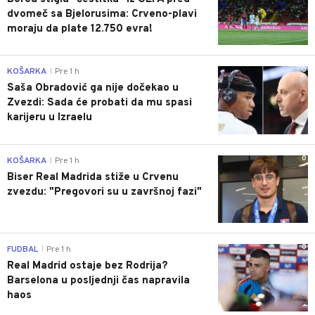
dvomeč sa Bjelorusima: Crveno-plavi
moraju da plate 12.750 evra!
0
KOŠARKA
Pre 1 h
|
Saša Obradović ga nije dočekao u
Zvezdi: Sada će probati da mu spasi
karijeru u Izraelu
0
KOŠARKA
Pre 1 h
|
Biser Real Madrida stiže u Crvenu
zvezdu: "Pregovori su u završnoj fazi"
0
FUDBAL
Pre 1 h
|
Real Madrid ostaje bez Rodrija?
Barselona u posljednji čas napravila
haos