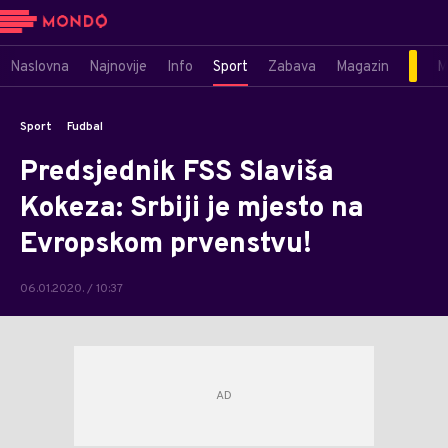
Naslovna
Najnovije
Info
Sport
Zabava
Magazin
M
Sport
Fudbal
Predsjednik FSS Slaviša
Kokeza: Srbiji je mjesto na
Evropskom prvenstvu!
06.01.2020. / 10:37