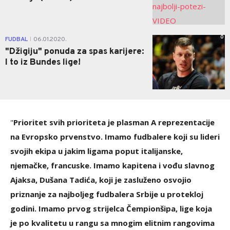
0
FUDBAL
06.01.2020.
|
"Džigiju" ponuda za spas karijere:
I to iz Bundes lige!
"
Prioritet svih prioriteta je plasman A reprezentacije
na Evropsko prvenstvo. Imamo fudbalere koji su lideri
svojih ekipa u jakim ligama poput italijanske,
njemačke, francuske. Imamo kapitena i vođu slavnog
Ajaksa, Dušana Tadića, koji je zasluženo osvojio
priznanje za najboljeg fudbalera Srbije u protekloj
godini. Imamo prvog strijelca Čempionšipa, lige koja
je po kvalitetu u rangu sa mnogim elitnim rangovima