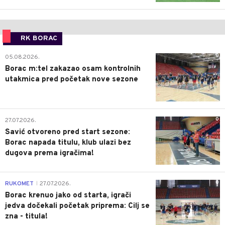
RK BORAC
0
05.08.2026.
Borac m:tel zakazao osam kontrolnih
utakmica pred početak nove sezone
0
27.07.2026.
Savić otvoreno pred start sezone:
Borac napada titulu, klub ulazi bez
dugova prema igračima!
0
RUKOMET
27.07.2026.
|
Borac krenuo jako od starta, igrači
jedva dočekali početak priprema: Cilj se
zna - titula!