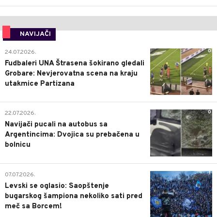
NAVIJAČI
0
24.07.2026.
Fudbaleri UNA Štrasena šokirano gledali
Grobare: Nevjerovatna scena na kraju
utakmice Partizana
0
22.07.2026.
Navijači pucali na autobus sa
Argentincima: Dvojica su prebačena u
bolnicu
1
07.07.2026.
Levski se oglasio: Saopštenje
bugarskog šampiona nekoliko sati pred
meč sa Borcem!