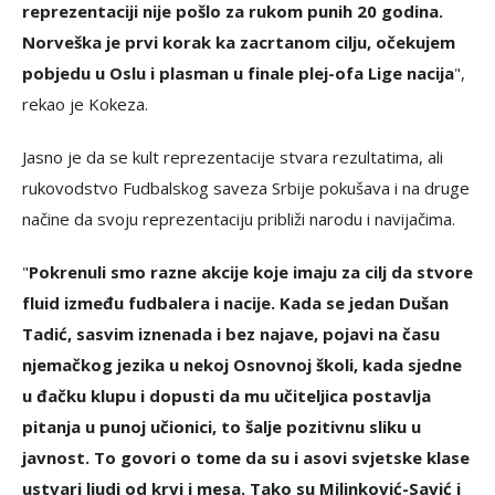
reprezentaciji nije pošlo za rukom punih 20 godina.
Norveška je prvi korak ka zacrtanom cilju, očekujem
pobjedu u Oslu i plasman u finale plej-ofa Lige nacija
",
rekao je Kokeza.
Jasno je da se kult reprezentacije stvara rezultatima, ali
rukovodstvo Fudbalskog saveza Srbije pokušava i na druge
načine da svoju reprezentaciju približi narodu i navijačima.
"
Pokrenuli smo razne akcije koje imaju za cilj da stvore
fluid između fudbalera i nacije. Kada se jedan Dušan
Tadić, sasvim iznenada i bez najave, pojavi na času
njemačkog jezika u nekoj Osnovnoj školi, kada sjedne
u đačku klupu i dopusti da mu učiteljica postavlja
pitanja u punoj učionici, to šalje pozitivnu sliku u
javnost. To govori o tome da su i asovi svjetske klase
ustvari ljudi od krvi i mesa. Tako su Milinković-Savić i