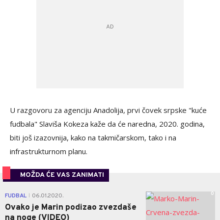
U razgovoru za agenciju Anadolija, prvi čovek srpske "kuće
fudbala" Slaviša Kokeza kaže da će naredna, 2020. godina,
biti još izazovnija, kako na takmičarskom, tako i na
infrastrukturnom planu.
MOŽDA ĆE VAS ZANIMATI
0
FUDBAL
06.01.2020.
|
Ovako je Marin podizao zvezdaše
na noge (VIDEO)