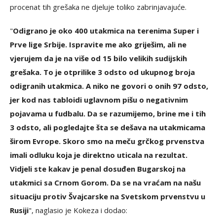
procenat tih grešaka ne djeluje toliko zabrinjavajuće.
"
Odigrano je oko 400 utakmica na terenima Super i
Prve lige Srbije. Ispravite me ako griješim, ali ne
vjerujem da je na više od 15 bilo velikih sudijskih
grešaka. To je otprilike 3 odsto od ukupnog broja
odigranih utakmica. A niko ne govori o onih 97 odsto,
jer kod nas tabloidi uglavnom pišu o negativnim
pojavama u fudbalu. Da se razumijemo, brine me i tih
3 odsto, ali pogledajte šta se dešava na utakmicama
širom Evrope. Skoro smo na meču grčkog prvenstva
imali odluku koja je direktno uticala na rezultat.
Vidjeli ste kakav je penal dosuđen Bugarskoj na
utakmici sa Crnom Gorom. Da se na vraćam na našu
situaciju protiv Švajcarske na Svetskom prvenstvu u
Rusiji
", naglasio je Kokeza i dodao: