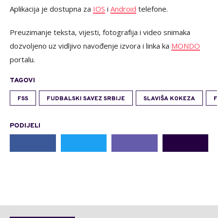
Aplikacija je dostupna za
IOS
i
Android
telefone.
Preuzimanje teksta, vijesti, fotografija i video snimaka
dozvoljeno uz vidljivo navođenje izvora i linka ka
MONDO
portalu.
TAGOVI
FSS
FUDBALSKI SAVEZ SRBIJE
SLAVIŠA KOKEZA
F
PODIJELI