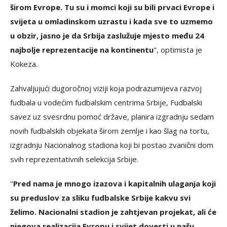
širom Evrope. Tu su i momci koji su bili prvaci Evrope i
svijeta u omladinskom uzrastu i kada sve to uzmemo
u obzir, jasno je da Srbija zaslužuje mjesto među 24
najbolje reprezentacije na kontinentu
", optimista je
Kokeza.
Zahvaljujući dugoročnoj viziji koja podrazumijeva razvoj
fudbala u vodećim fudbalskim centrima Srbije, Fudbalski
savez uz svesrdnu pomoć države, planira izgradnju sedam
novih fudbalskih objekata širom zemlje i kao šlag na tortu,
izgradnju Nacionalnog stadiona koji bi postao zvanični dom
svih reprezentativnih selekcija Srbije.
"
Pred nama je mnogo izazova i kapitalnih ulaganja koji
su preduslov za sliku fudbalske Srbije kakvu svi
želimo. Nacionalni stadion je zahtjevan projekat, ali će
njegova realizacija Evropu i svijet dovesti u našu