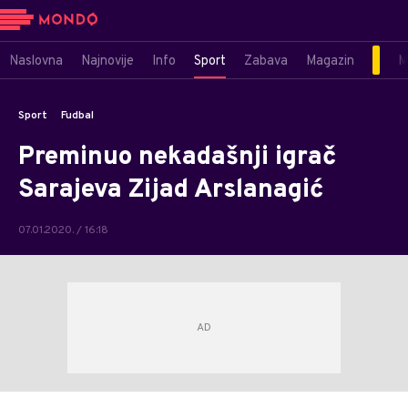
Naslovna
Najnovije
Info
Sport
Zabava
Magazin
M
Sport
Fudbal
Preminuo nekadašnji igrač
Sarajeva Zijad Arslanagić
07.01.2020. / 16:18