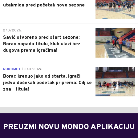
utakmica pred početak nove sezone
0
27.07.2026.
Savić otvoreno pred start sezone:
Borac napada titulu, klub ulazi bez
dugova prema igračima!
0
RUKOMET
27.07.2026.
|
Borac krenuo jako od starta, igrači
jedva dočekali početak priprema: Cilj se
zna - titula!
PREUZMI NOVU MONDO APLIKACIJU