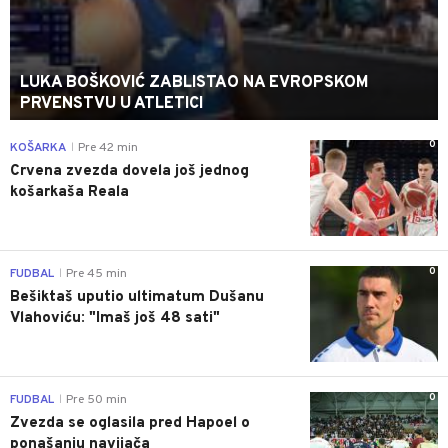
LUKA BOŠKOVIĆ ZABLISTAO NA EVROPSKOM
PRVENSTVU U ATLETICI
0
KOŠARKA
Pre 42 min
|
Crvena zvezda dovela još jednog
košarkaša Reala
0
FUDBAL
Pre 45 min
|
Bešiktaš uputio ultimatum Dušanu
Vlahoviću: "Imaš još 48 sati"
0
FUDBAL
Pre 50 min
|
Zvezda se oglasila pred Hapoel o
ponašanju navijača