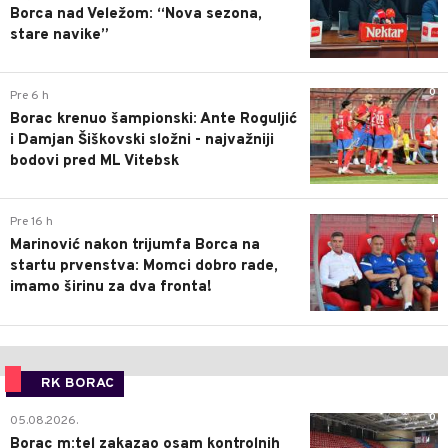
Borca nad Veležom: “Nova sezona,
stare navike”
0
Pre 6 h
Borac krenuo šampionski: Ante Roguljić
i Damjan Šiškovski složni - najvažniji
bodovi pred ML Vitebsk
1
Pre 16 h
Marinović nakon trijumfa Borca na
startu prvenstva: Momci dobro rade,
imamo širinu za dva fronta!
RK BORAC
0
05.08.2026.
Borac m:tel zakazao osam kontrolnih