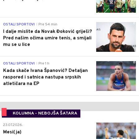
0
OSTALI SPORTOVI
Pre 54 min
|
I dalje mislite da Novak Đoković griješi?
Pred našim očima umire tenis, a smijali
mu se u lice
0
OSTALI SPORTOVI
Pre 1 h
|
Kada skače Ivana Španović? Detaljan
raspored i satnica nastupa srpskih
atletičara na EP
KOLUMNA - NEBOJŠA ŠATARA
0
23.07.2026.
Mesi(ja)