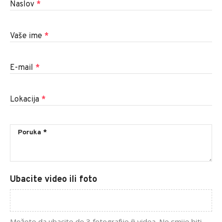
Naslov
*
Vaše ime
*
E-mail
*
Lokacija
*
Ubacite video ili foto
Možete da ubacite do 3 fotografije ili videa. Ne smije biti