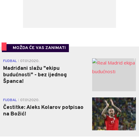
MOŽDA ĆE VAS ZANIMATI
1
FUDBAL
07.01.2020.
|
Madriđani slažu "ekipu
budućnosti" - bez ijednog
Španca!
0
FUDBAL
07.01.2020.
|
Čestitke: Aleks Kolarov potpisao
na Božić!