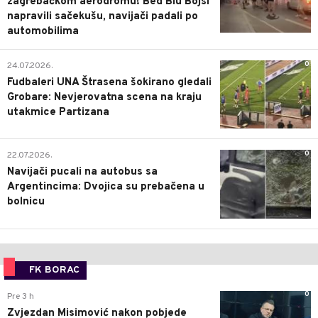
zagrebačkom aerodromu! Bed Blu Bojsi
napravili sačekušu, navijači padali po
automobilima
0
24.07.2026.
Fudbaleri UNA Štrasena šokirano gledali
Grobare: Nevjerovatna scena na kraju
utakmice Partizana
0
22.07.2026.
Navijači pucali na autobus sa
Argentincima: Dvojica su prebačena u
bolnicu
FK BORAC
0
Pre 3 h
Zvjezdan Misimović nakon pobjede