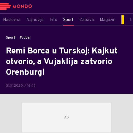
Naslovna
Najnovije
Info
Sport
Zabava
Magazin
M
Sport
Fudbal
Remi Borca u Turskoj: Kajkut
otvorio, a Vujaklija zatvorio
Orenburg!
31.01.2020. / 16:43