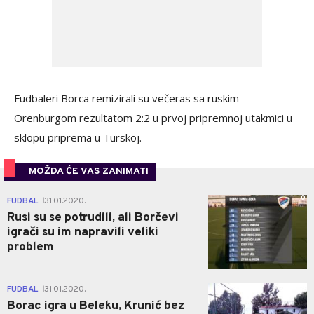
Fudbaleri Borca remizirali su večeras sa ruskim
Orenburgom rezultatom 2:2 u prvoj pripremnoj utakmici u
sklopu priprema u Turskoj.
MOŽDA ĆE VAS ZANIMATI
0
FUDBAL
31.01.2020.
|
Rusi su se potrudili, ali Borčevi
igrači su im napravili veliki
problem
0
FUDBAL
31.01.2020.
|
Borac igra u Beleku, Krunić bez