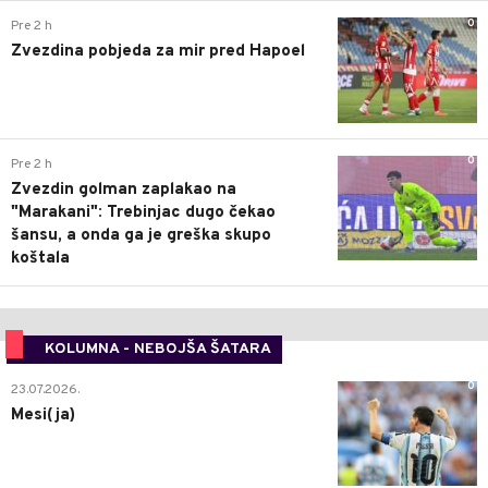
0
Pre 2 h
Zvezdina pobjeda za mir pred Hapoel
0
Pre 2 h
Zvezdin golman zaplakao na
"Marakani": Trebinjac dugo čekao
šansu, a onda ga je greška skupo
koštala
KOLUMNA - NEBOJŠA ŠATARA
0
23.07.2026.
Mesi(ja)