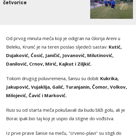
četvorice
Od prvog minuta meča koji je odigran na Glorija Areni u
Beleku, Krunić je na teren poslao sljedeći sastav:
Kutić,
Dujaković, Ćosić, Janičić, Jovanović, Milutinović,
Danilović, Crnov, Mirić, Kajkut i Ziljkić.
Tokom drugog poluvremena, šansu su dobili:
Kukrika,
Jakupović, Vujaklija, Galić, Turanjanin, Čomor, Volkov,
Milojević, Čavić i Marković.
Rusi su od starta meča pokušavali da budu bliži golu, ali je
Borac ipak bio taj koji je uspio da stigne do vođstva.
Iz prve prave šanse na meču, ''crveno-plavi'' su stigli do