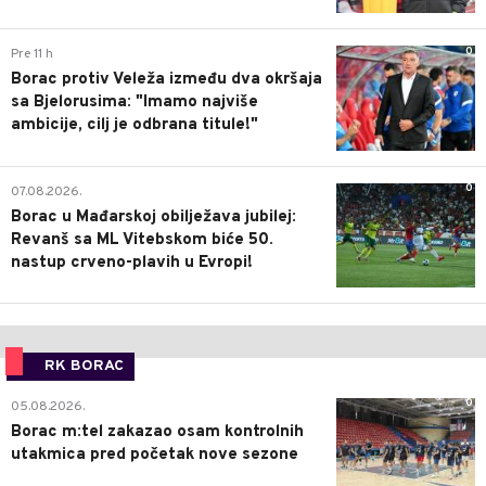
0
Pre 11 h
Borac protiv Veleža između dva okršaja
sa Bjelorusima: "Imamo najviše
ambicije, cilj je odbrana titule!"
0
07.08.2026.
Borac u Mađarskoj obilježava jubilej:
Revanš sa ML Vitebskom biće 50.
nastup crveno-plavih u Evropi!
RK BORAC
0
05.08.2026.
Borac m:tel zakazao osam kontrolnih
utakmica pred početak nove sezone