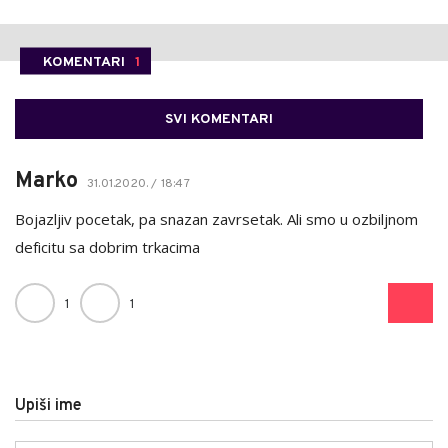
KOMENTARI
1
SVI KOMENTARI
Marko
31.01.2020. / 18:47
Bojazljiv pocetak, pa snazan zavrsetak. Ali smo u ozbiljnom
deficitu sa dobrim trkacima
1
1
Upiši ime