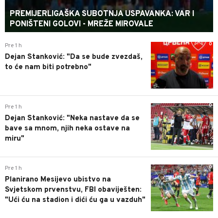
PREMIJERLIGAŠKA SUBOTNJA USPAVANKA: VAR I
PONIŠTENI GOLOVI - MREŽE MIROVALE
0
Pre 1 h
Dejan Stanković: "Da se bude zvezdaš,
to će nam biti potrebno"
0
Pre 1 h
Dejan Stanković: "Neka nastave da se
bave sa mnom, njih neka ostave na
miru"
0
Pre 1 h
Planirano Mesijevo ubistvo na
Svjetskom prvenstvu, FBI obaviješten:
"Ući ću na stadion i dići ću ga u vazduh"