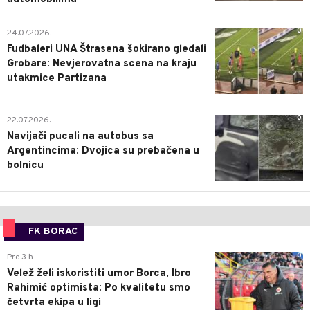
0
24.07.2026.
Fudbaleri UNA Štrasena šokirano gledali
Grobare: Nevjerovatna scena na kraju
utakmice Partizana
0
22.07.2026.
Navijači pucali na autobus sa
Argentincima: Dvojica su prebačena u
bolnicu
FK BORAC
0
Pre 3 h
Velež želi iskoristiti umor Borca, Ibro
Rahimić optimista: Po kvalitetu smo
četvrta ekipa u ligi