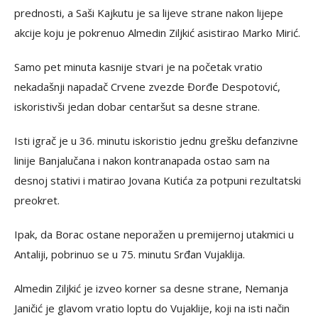
prednosti, a Saši Kajkutu je sa lijeve strane nakon lijepe
akcije koju je pokrenuo Almedin Ziljkić asistirao Marko Mirić.
Samo pet minuta kasnije stvari je na početak vratio
nekadašnji napadač Crvene zvezde Đorđe Despotović,
iskoristivši jedan dobar centaršut sa desne strane.
Isti igrač je u 36. minutu iskoristio jednu grešku defanzivne
linije Banjalučana i nakon kontranapada ostao sam na
desnoj stativi i matirao Jovana Kutića za potpuni rezultatski
preokret.
Ipak, da Borac ostane neporažen u premijernoj utakmici u
Antaliji, pobrinuo se u 75. minutu Srđan Vujaklija.
Almedin Ziljkić je izveo korner sa desne strane, Nemanja
Janičić je glavom vratio loptu do Vujaklije, koji na isti način