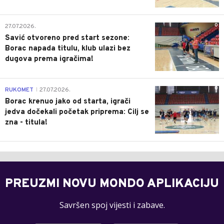
0
27.07.2026.
Savić otvoreno pred start sezone:
Borac napada titulu, klub ulazi bez
dugova prema igračima!
0
RUKOMET
27.07.2026.
|
Borac krenuo jako od starta, igrači
jedva dočekali početak priprema: Cilj se
zna - titula!
PREUZMI NOVU MONDO APLIKACIJU
Savršen spoj vijesti i zabave.