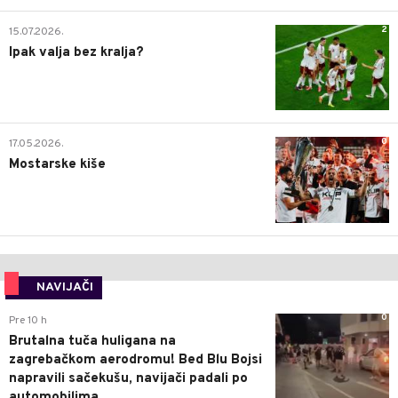
2
15.07.2026.
Ipak valja bez kralja?
0
17.05.2026.
Mostarske kiše
NAVIJAČI
0
Pre 10 h
Brutalna tuča huligana na
zagrebačkom aerodromu! Bed Blu Bojsi
napravili sačekušu, navijači padali po
automobilima