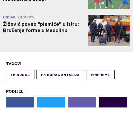
0
FUDBAL
31.01.2020.
|
Žižović poveo "plemiće" u Istru:
Brušenje forme u Medulinu
TAGOVI
FK BORAC
FK BORAC ANTALIJA
PRIPREME
PODIJELI