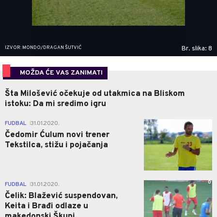
IZVOR: MONDO/DRAGAN ŠUTVIĆ
Br. slika: 8
MOŽDA ĆE VAS ZANIMATI
Šta Milošević očekuje od utakmica na Bliskom
istoku: Da mi sredimo igru
0
FUDBAL
31.01.2020.
|
Čedomir Ćulum novi trener
Tekstilca, stižu i pojačanja
0
FUDBAL
31.01.2020.
|
Čelik: Blažević suspendovan,
Keita i Brađi odlaze u
makedonski Škupi