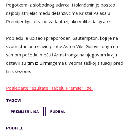
Pogotkom iz slobodnog udarca, Holanđanin je postao
najbolji strijelac među defanzivcima Kristal Palasa u
Premijer ligi. Idealno za fantazi, ako volite da igrate.
Pobjedu je upisao i preporođeni Sautempton, koji je na
svom stadionu slavio protiv Aston Vile. Golovi Longa na
samom početku meča i Armstronga na njegovom kraju
ostavili su tim iz Birmingema u veoma teškoj situaciji pred
finiš sezone.
Pogledajte rezultate i tabelu Premijer lige.
TAGOVI
PREMIJER LIGA
FUDBAL
PODIJELI