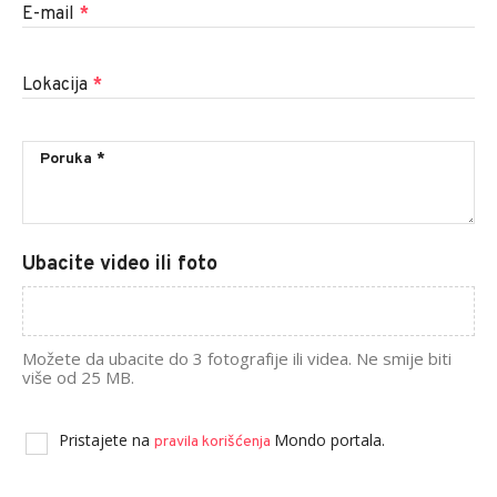
E-mail
*
Lokacija
*
Ubacite video ili foto
Možete da ubacite do 3 fotografije ili videa. Ne smije biti
više od 25 MB.
Pristajete na
Mondo portala.
pravila korišćenja