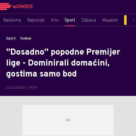
Naslovna
Najnovije
Info
Sport
Zabava
Magazin
M
Sport
Fudbal
''Dosadno'' popodne Premijer
lige - Dominirali domaćini,
gostima samo bod
22.02.2020. / 18:31