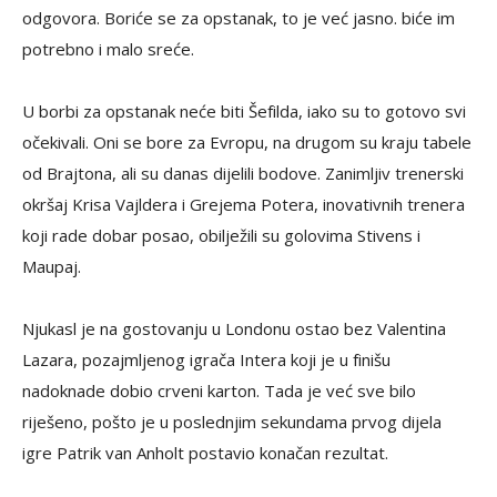
odgovora. Boriće se za opstanak, to je već jasno. biće im
potrebno i malo sreće.
U borbi za opstanak neće biti Šefilda, iako su to gotovo svi
očekivali. Oni se bore za Evropu, na drugom su kraju tabele
od Brajtona, ali su danas dijelili bodove. Zanimljiv trenerski
okršaj Krisa Vajldera i Grejema Potera, inovativnih trenera
koji rade dobar posao, obilježili su golovima Stivens i
Maupaj.
Njukasl je na gostovanju u Londonu ostao bez Valentina
Lazara, pozajmljenog igrača Intera koji je u finišu
nadoknade dobio crveni karton. Tada je već sve bilo
riješeno, pošto je u poslednjim sekundama prvog dijela
igre Patrik van Anholt postavio konačan rezultat.