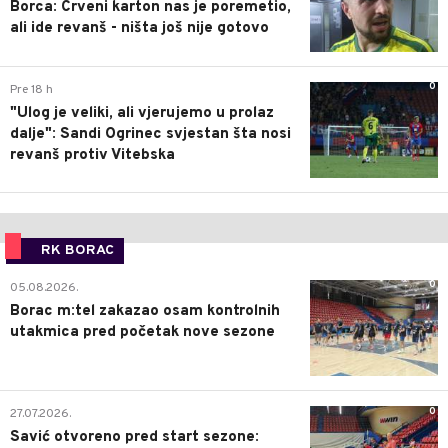
Borca: Crveni karton nas je poremetio,
ali ide revanš - ništa još nije gotovo
0
Pre 18 h
"Ulog je veliki, ali vjerujemo u prolaz
dalje": Sandi Ogrinec svjestan šta nosi
revanš protiv Vitebska
RK BORAC
0
05.08.2026.
Borac m:tel zakazao osam kontrolnih
utakmica pred početak nove sezone
0
27.07.2026.
Savić otvoreno pred start sezone: