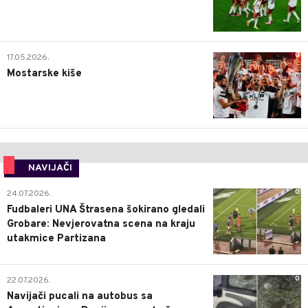
0
17.05.2026.
Mostarske kiše
NAVIJAČI
0
24.07.2026.
Fudbaleri UNA Štrasena šokirano gledali
Grobare: Nevjerovatna scena na kraju
utakmice Partizana
0
22.07.2026.
Navijači pucali na autobus sa