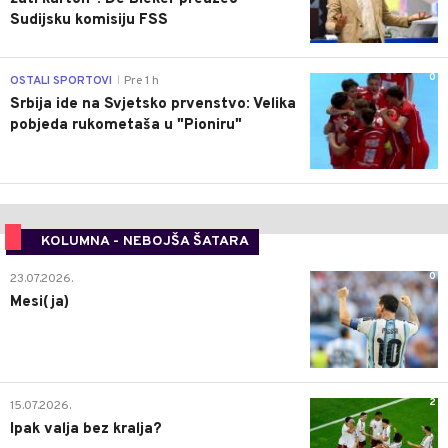
Sudijsku komisiju FSS
0
OSTALI SPORTOVI
Pre 1 h
|
Srbija ide na Svjetsko prvenstvo: Velika
pobjeda rukometaša u "Pioniru"
KOLUMNA - NEBOJŠA ŠATARA
0
23.07.2026.
Mesi(ja)
2
15.07.2026.
Ipak valja bez kralja?