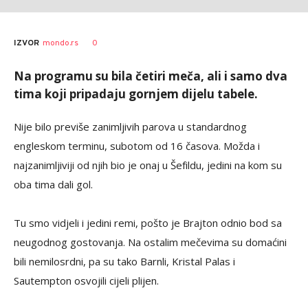
0
IZVOR
mondo.rs
Na programu su bila četiri meča, ali i samo dva
tima koji pripadaju gornjem dijelu tabele.
Nije bilo previše zanimljivih parova u standardnog
engleskom terminu, subotom od 16 časova. Možda i
najzanimljiviji od njih bio je onaj u Šefildu, jedini na kom su
oba tima dali gol.
Tu smo vidjeli i jedini remi, pošto je Brajton odnio bod sa
neugodnog gostovanja. Na ostalim mečevima su domaćini
bili nemilosrdni, pa su tako Barnli, Kristal Palas i
Sautempton osvojili cijeli plijen.