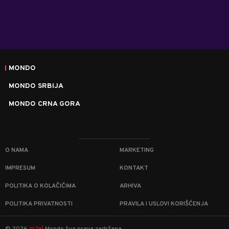
MONDO
MONDO SRBIJA
MONDO CRNA GORA
O NAMA
MARKETING
IMPRESUM
KONTAKT
POLITIKA O KOLAČIĆIMA
ARHIVA
POLITIKA PRIVATNOSTI
PRAVILA I USLOVI KORIŠĆENJA
m:tel
©
2026
Mondo
Sva prava zadržana.