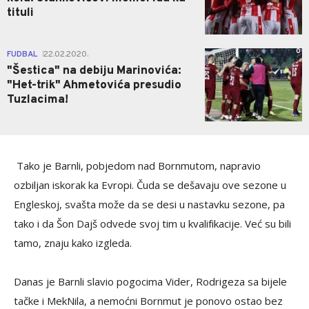
tituli
0
FUDBAL
22.02.2020.
|
"Šestica" na debiju Marinovića:
"Het-trik" Ahmetovića presudio
Tuzlacima!
Tako je Barnli, pobjedom nad Bornmutom, napravio
ozbiljan iskorak ka Evropi. Čuda se dešavaju ove sezone u
Engleskoj, svašta može da se desi u nastavku sezone, pa
tako i da Šon Dajš odvede svoj tim u kvalifikacije. Već su bili
tamo, znaju kako izgleda.
Danas je Barnli slavio pogocima Vider, Rodrigeza sa bijele
tačke i MekNila, a nemoćni Bornmut je ponovo ostao bez