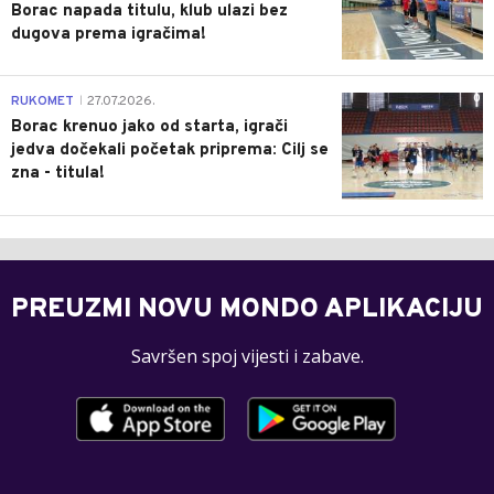
Borac napada titulu, klub ulazi bez
dugova prema igračima!
0
RUKOMET
27.07.2026.
|
Borac krenuo jako od starta, igrači
jedva dočekali početak priprema: Cilj se
zna - titula!
PREUZMI NOVU MONDO APLIKACIJU
Savršen spoj vijesti i zabave.