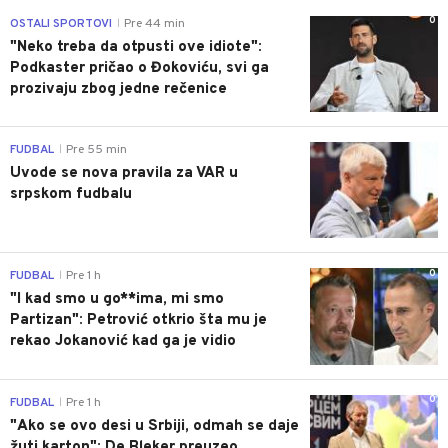
0
OSTALI SPORTOVI
Pre 44 min
|
"Neko treba da otpusti ove idiote":
Podkaster pričao o Đokoviću, svi ga
prozivaju zbog jedne rečenice
0
FUDBAL
Pre 55 min
|
Uvode se nova pravila za VAR u
srpskom fudbalu
0
FUDBAL
Pre 1 h
|
"I kad smo u go**ima, mi smo
Partizan": Petrović otkrio šta mu je
rekao Jokanović kad ga je vidio
0
FUDBAL
Pre 1 h
|
"Ako se ovo desi u Srbiji, odmah se daje
žuti karton": De Bleker preuzeo