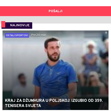
POŠALJI
NAJNOVIJE
0
Pre 20 min
OSTALI SPORTOVI
KRAJ ZA DŽUMHURA U POLJSKOJ: IZGUBIO OD 359.
TENISERA SVIJETA