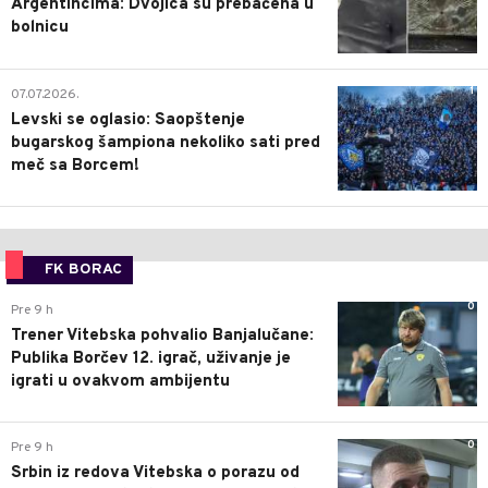
Argentincima: Dvojica su prebačena u
bolnicu
1
07.07.2026.
Levski se oglasio: Saopštenje
bugarskog šampiona nekoliko sati pred
meč sa Borcem!
FK BORAC
0
Pre 9 h
Trener Vitebska pohvalio Banjalučane:
Publika Borčev 12. igrač, uživanje je
igrati u ovakvom ambijentu
0
Pre 9 h
Srbin iz redova Vitebska o porazu od