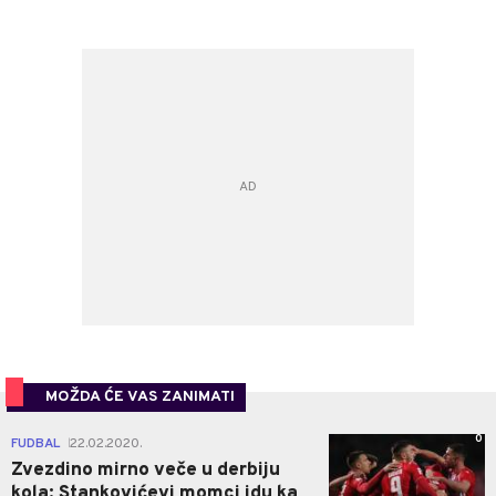
MOŽDA ĆE VAS ZANIMATI
0
FUDBAL
22.02.2020.
|
Zvezdino mirno veče u derbiju
kola: Stankovićevi momci idu ka