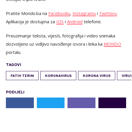
Pratite Mondo.ba na
Facebooku
,
Instagramu
i
Twitteru
.
Aplikacija je dostupna za
IOS
i
Android
telefone.
Preuzimanje teksta, vijesti, fotografija i video snimaka
dozvoljeno uz vidljivo navođenje izvora i linka ka
MONDO
portalu.
TAGOVI
FATIH TERIM
KORONAVIRUS
KORONA VIRUS
VIRU
PODIJELI