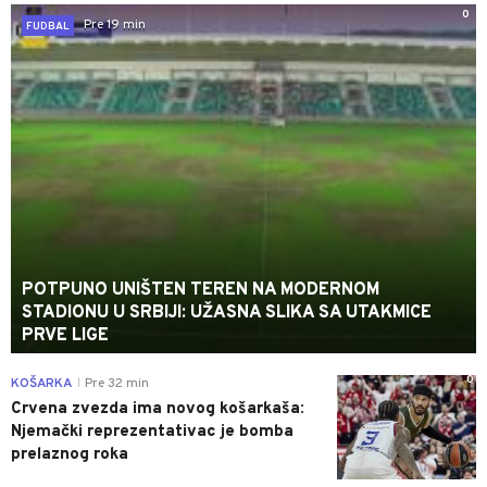
0
Pre 19 min
FUDBAL
POTPUNO UNIŠTEN TEREN NA MODERNOM
STADIONU U SRBIJI: UŽASNA SLIKA SA UTAKMICE
PRVE LIGE
0
KOŠARKA
Pre 32 min
|
Crvena zvezda ima novog košarkaša:
Njemački reprezentativac je bomba
prelaznog roka