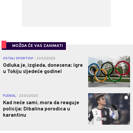
MOŽDA ĆE VAS ZANIMATI
0
OSTALI SPORTOVI
23.03.2020.
|
Odluka je, izgleda, donesena: Igre
u Tokiju sljedeće godine!
0
FUDBAL
23.03.2020.
|
Kad neće sami, mora da reaguje
policija: Dibalina porodica u
karantinu