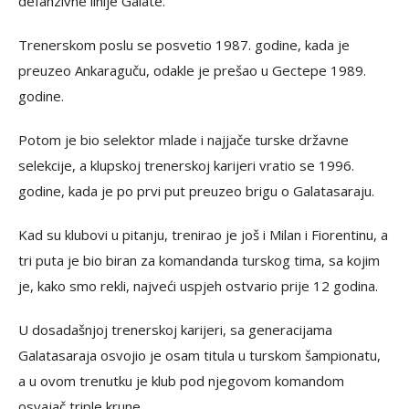
defanzivne linije Galate.
Trenerskom poslu se posvetio 1987. godine, kada je
preuzeo Ankaraguču, odakle je prešao u Gectepe 1989.
godine.
Potom je bio selektor mlade i najjače turske državne
selekcije, a klupskoj trenerskoj karijeri vratio se 1996.
godine, kada je po prvi put preuzeo brigu o Galatasaraju.
Kad su klubovi u pitanju, trenirao je još i Milan i Fiorentinu, a
tri puta je bio biran za komandanda turskog tima, sa kojim
je, kako smo rekli, najveći uspjeh ostvario prije 12 godina.
U dosadašnjoj trenerskoj karijeri, sa generacijama
Galatasaraja osvojio je osam titula u turskom šampionatu,
a u ovom trenutku je klub pod njegovom komandom
osvajač triple krune.