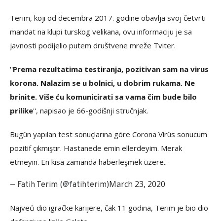
Terim, koji od decembra 2017. godine obavlja svoj četvrti
mandat na klupi turskog velikana, ovu informaciju je sa
javnosti podijelio putem društvene mreže Tviter.
''
Prema rezultatima testiranja, pozitivan sam na virus
korona. Nalazim se u bolnici, u dobrim rukama. Ne
brinite. Više ću komunicirati sa vama čim bude bilo
prilike
'', napisao je 66-godišnji stručnjak.
Bugün yapılan test sonuçlarına göre Corona Virüs sonucum
pozitif çıkmıştır. Hastanede emin ellerdeyim. Merak
etmeyin. En kısa zamanda haberleşmek üzere..
March 23, 2020
— Fatih Terim (@fatihterim)
Najveći dio igračke karijere, čak 11 godina, Terim je bio dio