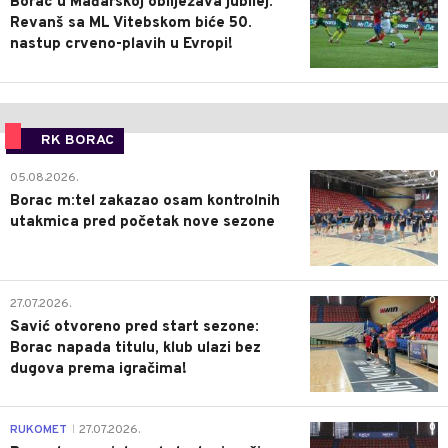
Borac u Mađarskoj obilježava jubilej:
Revanš sa ML Vitebskom biće 50.
nastup crveno-plavih u Evropi!
RK BORAC
0
05.08.2026.
Borac m:tel zakazao osam kontrolnih
utakmica pred početak nove sezone
0
27.07.2026.
Savić otvoreno pred start sezone:
Borac napada titulu, klub ulazi bez
dugova prema igračima!
0
RUKOMET
27.07.2026.
|