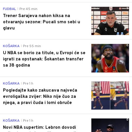
0
FUDBAL
Pre 45 min
|
Trener Sarajeva nakon kiksa na
otvaranju sezone: Pucali smo sebi u
glavu
0
KOŠARKA
Pre 55 min
|
U NBA se borio za titule, u Evropi će se
igrati za opstanak: Šokantan transfer
sa 38 godina
0
KOŠARKA
Pre 1 h
|
Pogledajte kako zakucava najveća
evroligaška zvijer: Niko nije čuo za
njega, a pravi čuda i lomi obruče
0
KOŠARKA
Pre 1 h
|
Novi NBA supertim: Lebron dovodi