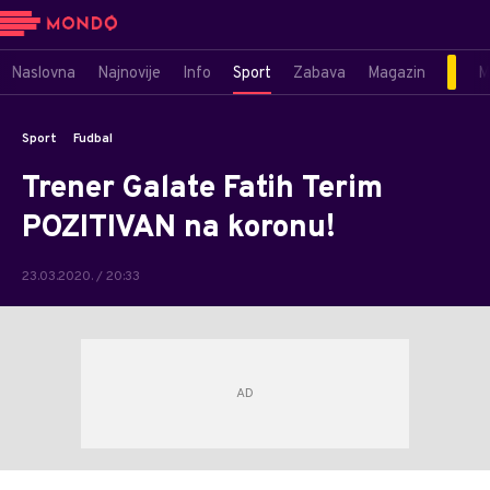
Naslovna
Najnovije
Info
Sport
Zabava
Magazin
M
Sport
Fudbal
Trener Galate Fatih Terim
POZITIVAN na koronu!
23.03.2020. / 20:33