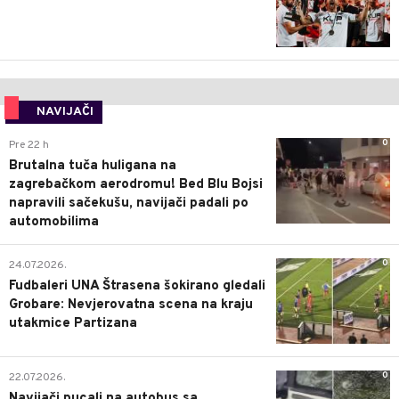
NAVIJAČI
0
Pre 22 h
Brutalna tuča huligana na
zagrebačkom aerodromu! Bed Blu Bojsi
napravili sačekušu, navijači padali po
automobilima
0
24.07.2026.
Fudbaleri UNA Štrasena šokirano gledali
Grobare: Nevjerovatna scena na kraju
utakmice Partizana
0
22.07.2026.
Navijači pucali na autobus sa