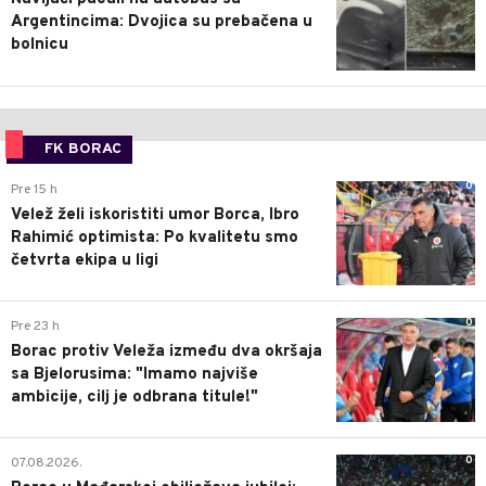
Argentincima: Dvojica su prebačena u
bolnicu
FK BORAC
0
Pre 15 h
Velež želi iskoristiti umor Borca, Ibro
Rahimić optimista: Po kvalitetu smo
četvrta ekipa u ligi
0
Pre 23 h
Borac protiv Veleža između dva okršaja
sa Bjelorusima: "Imamo najviše
ambicije, cilj je odbrana titule!"
0
07.08.2026.