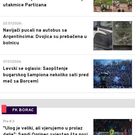
utakmice Partizana
0
22.07.2026.
Navijači pucali na autobus sa
Argentincima: Dvojica su prebačena u
bolnicu
1
07.07.2026.
Levski se oglasio: Saopštenje
bugarskog šampiona nekoliko sati pred
meč sa Borcem!
FK BORAC
0
Pre 8 h
"Ulog je veliki, ali vjerujemo u prolaz
dalje": Sandi Ogrinec svjestan šta nosi