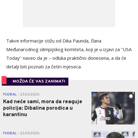
Takve informacije stižu od Dika Paunda, člana
Međunarodnog olimpijskog komiteta, koji je u izjavi za ''USA
Today'' naveo da je – odluka praktično donesena, a da će
detalji biti poznati za četiri mjeseca.
MOŽDA ĆE VAS ZANIMATI
0
FUDBAL
23.03.2020.
|
Kad neće sami, mora da reaguje
policija: Dibalina porodica u
karantinu
0
FUDBAL
23.03.2020.
|