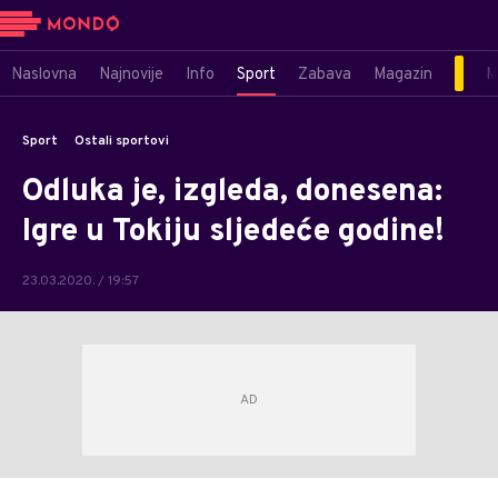
Naslovna
Najnovije
Info
Sport
Zabava
Magazin
M
Sport
Ostali sportovi
Odluka je, izgleda, donesena:
Igre u Tokiju sljedeće godine!
23.03.2020. / 19:57