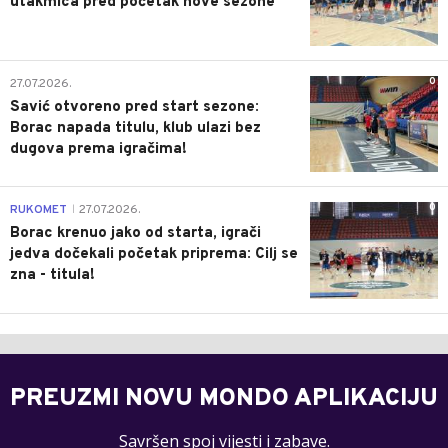
utakmica pred početak nove sezone
0
27.07.2026.
Savić otvoreno pred start sezone:
Borac napada titulu, klub ulazi bez
dugova prema igračima!
0
RUKOMET
27.07.2026.
|
Borac krenuo jako od starta, igrači
jedva dočekali početak priprema: Cilj se
zna - titula!
PREUZMI NOVU MONDO APLIKACIJU
Savršen spoj vijesti i zabave.