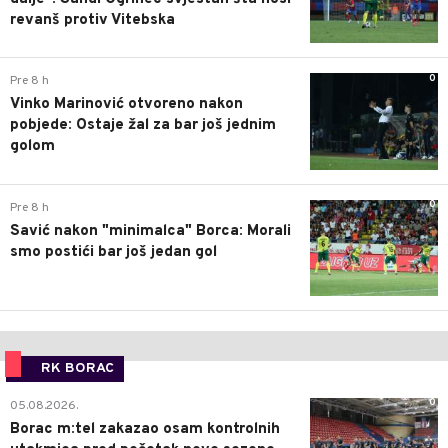
revanš protiv Vitebska
0
Pre 8 h
Vinko Marinović otvoreno nakon
pobjede: Ostaje žal za bar još jednim
golom
0
Pre 8 h
Savić nakon "minimalca" Borca: Morali
smo postići bar još jedan gol
RK BORAC
0
05.08.2026.
Borac m:tel zakazao osam kontrolnih