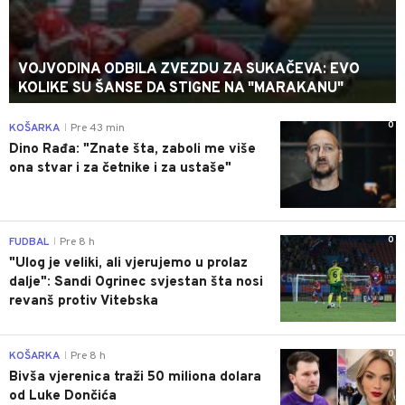
VOJVODINA ODBILA ZVEZDU ZA SUKAČEVA: EVO
KOLIKE SU ŠANSE DA STIGNE NA "MARAKANU"
0
KOŠARKA
Pre 43 min
|
Dino Rađa: "Znate šta, zaboli me više
ona stvar i za četnike i za ustaše"
0
FUDBAL
Pre 8 h
|
"Ulog je veliki, ali vjerujemo u prolaz
dalje": Sandi Ogrinec svjestan šta nosi
revanš protiv Vitebska
0
KOŠARKA
Pre 8 h
|
Bivša vjerenica traži 50 miliona dolara
od Luke Dončića