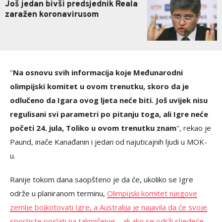
Još jedan bivši predsjednik Reala
zaražen koronavirusom
''
Na osnovu svih informacija koje Međunarodni
olimpijski komitet u ovom trenutku, skoro da je
odlučeno da Igara ovog ljeta neće biti. Još uvijek nisu
regulisani svi parametri po pitanju toga, ali Igre neće
početi 24. jula, Toliko u ovom trenutku znam
'', rekao je
Paund, inače Kanađanin i jedan od najuticajnih ljudi u MOK-
u.
Ranije tokom dana saopšteno je da će, ukoliko se Igre
održe u planiranom terminu,
Olimpijski komitet njegove
zemlje bojkotovati Igre, a Australija je najavila da će svoje
sportiste poslati na takmičenje – ali ako se održi sljedeće