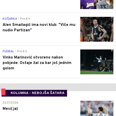
0
KOŠARKA
Pre 8 h
|
Alen Smailagić ima novi klub: "Više mu
nudio Partizan"
0
FUDBAL
Pre 8 h
|
Vinko Marinović otvoreno nakon
pobjede: Ostaje žal za bar još jednim
golom
KOLUMNA - NEBOJŠA ŠATARA
0
23.07.2026.
Mesi(ja)