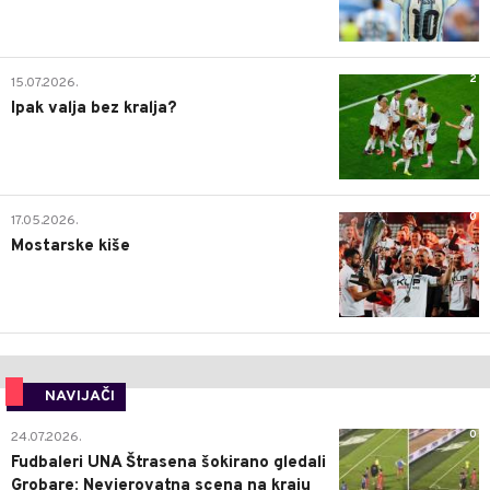
2
15.07.2026.
Ipak valja bez kralja?
0
17.05.2026.
Mostarske kiše
NAVIJAČI
0
24.07.2026.
Fudbaleri UNA Štrasena šokirano gledali
Grobare: Nevjerovatna scena na kraju