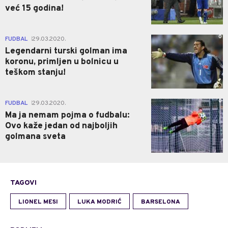
već 15 godina!
0
FUDBAL
29.03.2020.
|
Legendarni turski golman ima
koronu, primljen u bolnicu u
teškom stanju!
0
FUDBAL
29.03.2020.
|
Ma ja nemam pojma o fudbalu:
Ovo kaže jedan od najboljih
golmana sveta
TAGOVI
LIONEL MESI
LUKA MODRIĆ
BARSELONA