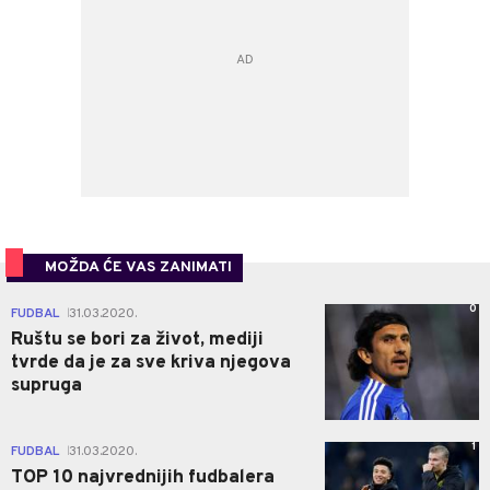
MOŽDA ĆE VAS ZANIMATI
0
FUDBAL
31.03.2020.
|
Ruštu se bori za život, mediji
tvrde da je za sve kriva njegova
supruga
1
FUDBAL
31.03.2020.
|
TOP 10 najvrednijih fudbalera