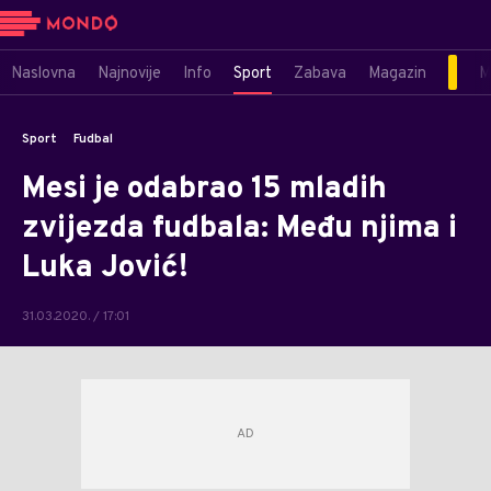
Naslovna
Najnovije
Info
Sport
Zabava
Magazin
M
Sport
Fudbal
Mesi je odabrao 15 mladih
zvijezda fudbala: Među njima i
Luka Jović!
31.03.2020. / 17:01