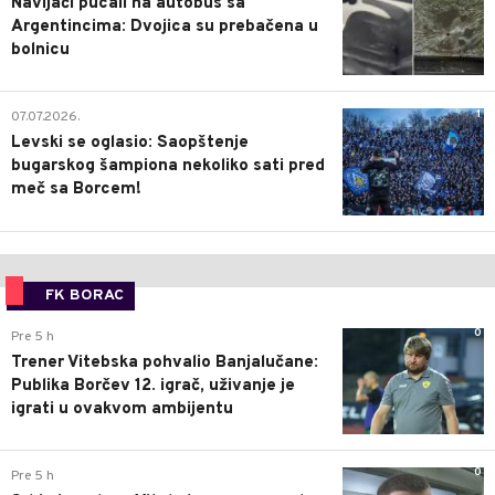
Navijači pucali na autobus sa
Argentincima: Dvojica su prebačena u
bolnicu
1
07.07.2026.
Levski se oglasio: Saopštenje
bugarskog šampiona nekoliko sati pred
meč sa Borcem!
FK BORAC
0
Pre 5 h
Trener Vitebska pohvalio Banjalučane:
Publika Borčev 12. igrač, uživanje je
igrati u ovakvom ambijentu
0
Pre 5 h