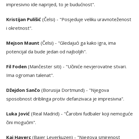
impresivno ide naprijed, to je budućnost".
Kristijan Pulišić
(Čelsi) - "Posjeduje veliku uravnoteženost
i okretnost".
Mejson Maunt
(Čelsi) - "Gledajući ga kako igra, ima
potencijal da bude jedan od najboljih".
Fil Foden
(Mančester siti) - "Učiniće nevjerovatne stvari.
Ima ogroman talenat".
Džejdon Sančo
(Borusija Dortmund) - "Njegova
sposobnost driblinga protiv defanzivaca je impresivna".
Luka Jović
(Real Madrid) - "Čarobni fudbaler koji nemoguće
čini mogućim".
Kaj Haverc
(Bajer Leverkuzen) - "Njegova smirenost