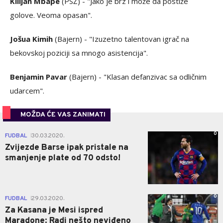
Kilijan Mbape
(PSŽ) - "Jako je brz i može da postiže
golove. Veoma opasan".
Jošua Kimih
(Bajern) - "Izuzetno talentovan igrač na
bekovskoj poziciji sa mnogo asistencija".
Benjamin Pavar
(Bajern) - "Klasan defanzivac sa odličnim
udarcem".
MOŽDA ĆE VAS ZANIMATI
0
FUDBAL
30.03.2020.
|
Zvijezde Barse ipak pristale na
smanjenje plate od 70 odsto!
0
FUDBAL
29.03.2020.
|
Za Kasana je Mesi ispred
Maradone: Radi nešto neviđeno