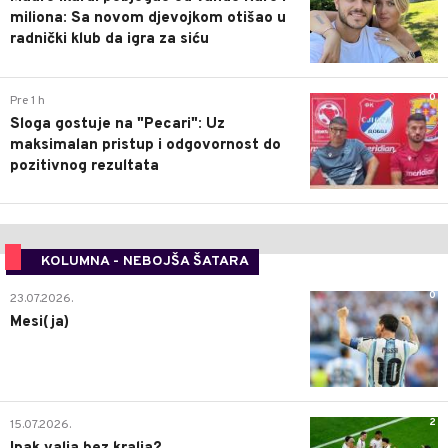
miliona: Sa novom djevojkom otišao u
radnički klub da igra za siću
0
Pre 1 h
Sloga gostuje na "Pecari": Uz
maksimalan pristup i odgovornost do
pozitivnog rezultata
KOLUMNA - NEBOJŠA ŠATARA
0
23.07.2026.
Mesi(ja)
2
15.07.2026.