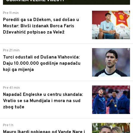
0
Pre 11 min
Poredili ga sa Džekom, sad došao u
Mostar: Bivši izdanak Borca Faris
Dževahirić potpisao za Velež
0
Pre 21 min
Turci odustali od Dušana Vlahovića:
Daju 10.000.000 godišnje napadaču
koji ga mijenja
0
Pre 41 min
Napadač Engleske u centru skandala:
Vratio se sa Mundijala i mora na sud
zbog tuče
0
Pre 1 h
Mauro Ikardi pobjegao od Vande Nare i