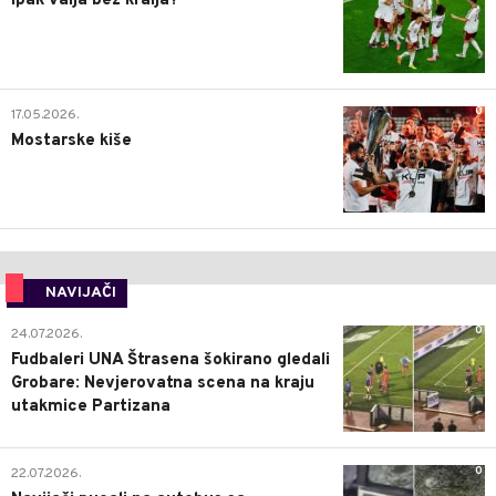
Ipak valja bez kralja?
0
17.05.2026.
Mostarske kiše
NAVIJAČI
0
24.07.2026.
Fudbaleri UNA Štrasena šokirano gledali
Grobare: Nevjerovatna scena na kraju
utakmice Partizana
0
22.07.2026.