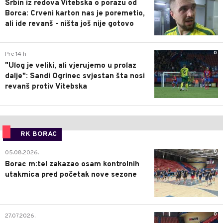
Srbin iz redova Vitebska o porazu od
Borca: Crveni karton nas je poremetio,
ali ide revanš - ništa još nije gotovo
0
Pre 14 h
"Ulog je veliki, ali vjerujemo u prolaz
dalje": Sandi Ogrinec svjestan šta nosi
revanš protiv Vitebska
RK BORAC
0
05.08.2026.
Borac m:tel zakazao osam kontrolnih
utakmica pred početak nove sezone
0
27.07.2026.