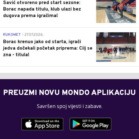
Savić otvoreno pred start sezone:
Borac napada titulu, klub ulazi bez
dugova prema igračima!
0
RUKOMET
27.07.2026.
|
Borac krenuo jako od starta, igrači
jedva dočekali početak priprema: Cilj se
zna - titula!
PREUZMI NOVU MONDO APLIKACIJU
Savršen spoj vijesti i zabave.