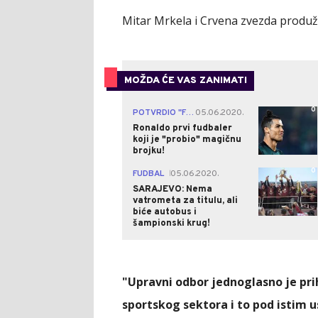
Mitar Mrkela i Crvena zvezda produži
MOŽDA ĆE VAS ZANIMATI
0
POTVRDIO "FORBS"
05.06.2020.
|
Ronaldo prvi fudbaler
koji je "probio" magičnu
brojku!
0
FUDBAL
05.06.2020.
|
SARAJEVO: Nema
vatrometa za titulu, ali
biće autobus i
šampionski krug!
"Upravni odbor jednoglasno je pri
sportskog sektora i to pod istim u