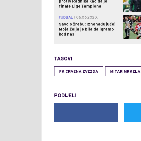
protiv Radnika kao da je
finale Lige šampiona!
FUDBAL
05.06.2020.
|
Savo o žrebu: Iznenađujuće!
Moja želja je bila da igramo
kod nas
TAGOVI
FK CRVENA ZVEZDA
MITAR MRKELA
PODIJELI