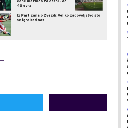
cene ulaznica za derbi - do
40 evra!
0
Iz Partizana o Zvezdi: Veliko zadovoljstvo što
se igra kod nas