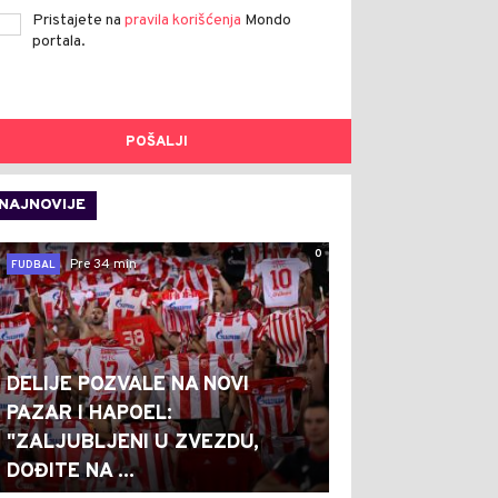
Pristajete na
pravila korišćenja
Mondo
portala.
POŠALJI
NAJNOVIJE
0
Pre 34 min
FUDBAL
DELIJE POZVALE NA NOVI
PAZAR I HAPOEL:
"ZALJUBLJENI U ZVEZDU,
DOĐITE NA ...