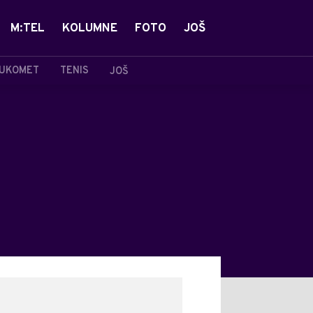
M:TEL
KOLUMNE
FOTO
JOŠ
UKOMET
TENIS
JOŠ