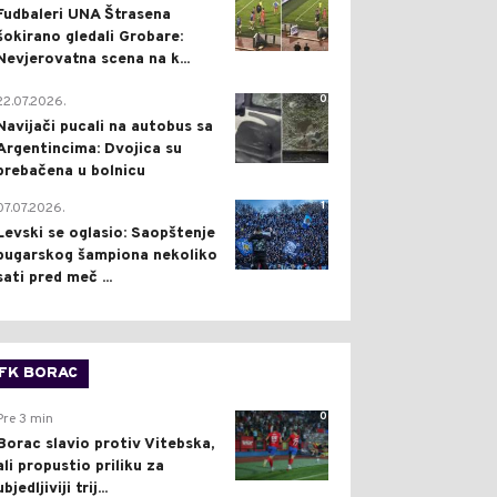
Fudbaleri UNA Štrasena
šokirano gledali Grobare:
Nevjerovatna scena na k...
0
22.07.2026.
Navijači pucali na autobus sa
Argentincima: Dvojica su
prebačena u bolnicu
1
07.07.2026.
Levski se oglasio: Saopštenje
bugarskog šampiona nekoliko
sati pred meč ...
FK BORAC
0
Pre 3 min
Borac slavio protiv Vitebska,
ali propustio priliku za
ubjedljiviji trij...