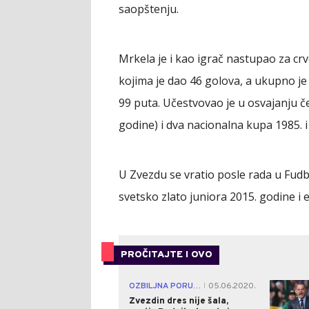
saopštenju.
Mrkela je i kao igrač nastupao za cr
kojima je dao 46 golova, a ukupno je 
99 puta. Učestvovao je u osvajanju če
godine) i dva nacionalna kupa 1985. i
U Zvezdu se vratio posle rada u Fudb
svetsko zlato juniora 2015. godine i
PROČITAJTE I OVO
OZBILJNA PORUKA
05.06.2020.
|
Zvezdin dres nije šala,