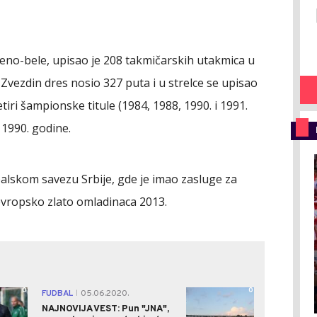
veno-bele, upisao je 208 takmičarskih utakmica u
Zvezdin dres nosio 327 puta i u strelce se upisao
tiri šampionske titule (1984, 1988, 1990. i 1991.
 1990. godine.
alskom savezu Srbije, gde je imao zasluge za
 evropsko zlato omladinaca 2013.
0
0
FUDBAL
05.06.2020.
|
NAJNOVIJA VEST: Pun "JNA",