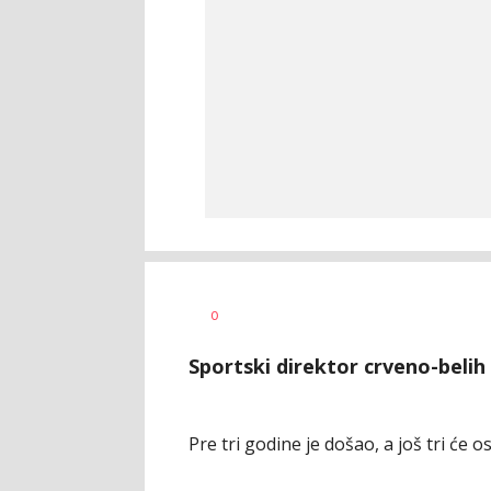
Jovan
AUTOR
0
Terzić
Sportski direktor crveno-belih
Pre tri godine je došao, a još tri će os