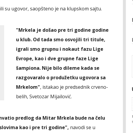
li su ugovor, saopšteno je na klupskom sajtu.
"Mrkela je došao pre tri godine godine
u klub. Od tada smo osvojili tri titule,
igrali smo grupnu i nokaut fazu Lige
Evrope, kao i dve grupne faze Lige
šampiona. Nije bilo dileme kada se
razgovaralo o produžetku ugovora sa
Mrkelom"
, istakao je predsednik crveno-
belih, Svetozar Mijailović.
hvatio predlog da Mitar Mrkela bude na čelu
slovima kao i pre tri godine",
navodi se u