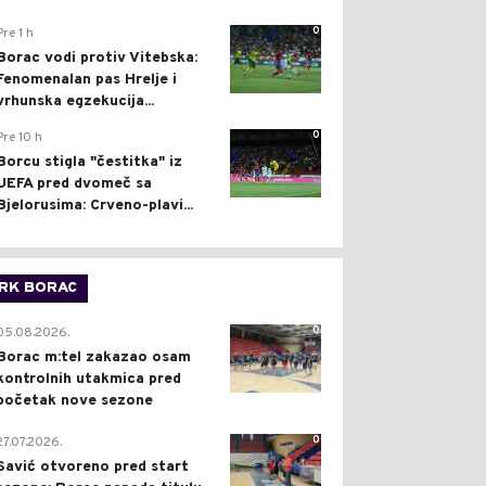
0
Pre 1 h
Borac vodi protiv Vitebska:
Fenomenalan pas Hrelje i
vrhunska egzekucija...
0
Pre 10 h
Borcu stigla "čestitka" iz
UEFA pred dvomeč sa
Bjelorusima: Crveno-plavi...
RK BORAC
0
05.08.2026.
Borac m:tel zakazao osam
kontrolnih utakmica pred
početak nove sezone
0
27.07.2026.
Savić otvoreno pred start