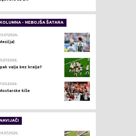
KOLUMNA - NEBOJŠA ŠATARA
0
23.07.2026.
Mesi(ja)
2
15.07.2026.
Ipak valja bez kralja?
0
17.05.2026.
Mostarske kiše
NAVIJAČI
0
24.07.2026.