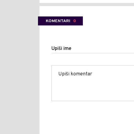
KOMENTARI
0
Upiši ime