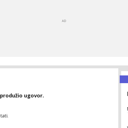
 produžio ugovor.
tati.