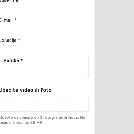
Vaše ime
*
E-mail
*
Lokacija
*
Ubacite video ili foto
Možete da ubacite do 3 fotografije ili videa. Ne
smije biti više od 25 MB.