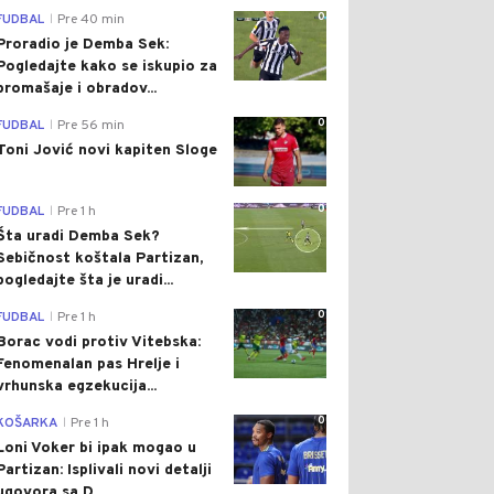
0
FUDBAL
Pre 40 min
|
Proradio je Demba Sek:
Pogledajte kako se iskupio za
promašaje i obradov...
0
FUDBAL
Pre 56 min
|
Toni Jović novi kapiten Sloge
0
FUDBAL
Pre 1 h
|
Šta uradi Demba Sek?
Sebičnost koštala Partizan,
pogledajte šta je uradi...
0
FUDBAL
Pre 1 h
|
Borac vodi protiv Vitebska:
Fenomenalan pas Hrelje i
vrhunska egzekucija...
0
KOŠARKA
Pre 1 h
|
Loni Voker bi ipak mogao u
Partizan: Isplivali novi detalji
ugovora sa D...