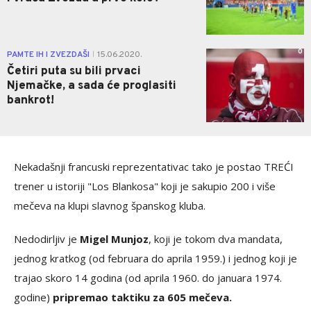
0
PAMTE IH I ZVEZDAŠI
15.06.2020.
|
Četiri puta su bili prvaci
Njemačke, a sada će proglasiti
bankrot!
Nekadašnji francuski reprezentativac tako je postao TREĆI
trener u istoriji "Los Blankosa" koji je sakupio 200 i više
mečeva na klupi slavnog španskog kluba.
Nedodirljiv je
Migel Munjoz
, koji je tokom dva mandata,
jednog kratkog (od februara do aprila 1959.) i jednog koji je
trajao skoro 14 godina (od aprila 1960. do januara 1974.
godine)
pripremao taktiku za 605 mečeva.