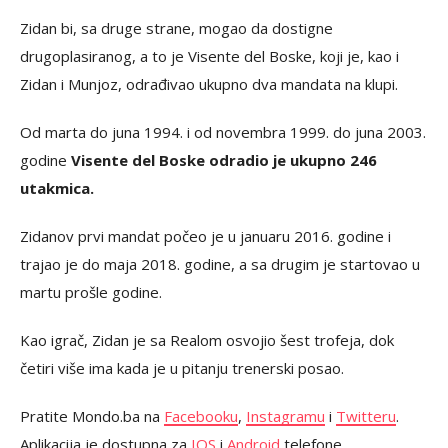
Zidan bi, sa druge strane, mogao da dostigne
drugoplasiranog, a to je Visente del Boske, koji je, kao i
Zidan i Munjoz, odrađivao ukupno dva mandata na klupi.
Od marta do juna 1994. i od novembra 1999. do juna 2003.
godine
Visente del Boske odradio je ukupno 246
utakmica.
Zidanov prvi mandat počeo je u januaru 2016. godine i
trajao je do maja 2018. godine, a sa drugim je startovao u
martu prošle godine.
Kao igrač, Zidan je sa Realom osvojio šest trofeja, dok
četiri više ima kada je u pitanju trenerski posao.
Pratite Mondo.ba na
Facebooku
,
Instagramu
i
Twitteru
.
Aplikacija je dostupna za
IOS
i
Android
telefone.