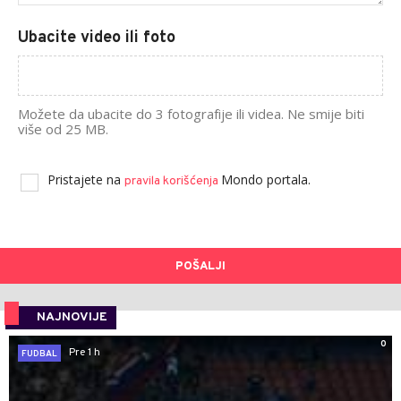
Ubacite video ili foto
Možete da ubacite do 3 fotografije ili videa. Ne smije biti
više od 25 MB.
Pristajete na
Mondo portala.
pravila korišćenja
POŠALJI
NAJNOVIJE
0
Pre 1 h
FUDBAL