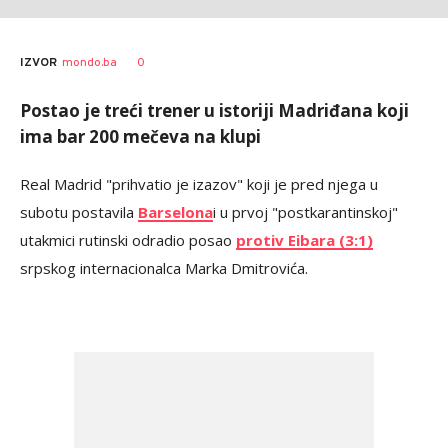
0
IZVOR
mondo.ba
Postao je treći trener u istoriji Madriđana koji
ima bar 200 mečeva na klupi
Real Madrid "prihvatio je izazov" koji je pred njega u
subotu postavila
Barselona
i u prvoj "postkarantinskoj"
utakmici rutinski odradio posao
protiv Eibara (3:1)
srpskog internacionalca Marka Dmitrovića.