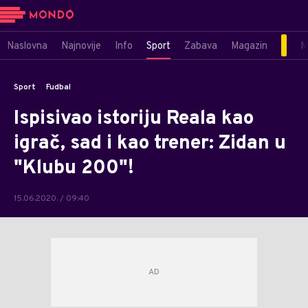
Naslovna
Najnovije
Info
Sport
Zabava
Magazin
M
Sport
Fudbal
Ispisivao istoriju Reala kao
igrač, sad i kao trener: Zidan u
"Klubu 200"!
15.06.2020. / 09:40