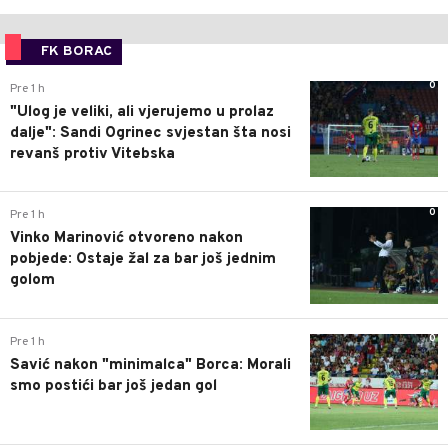
FK BORAC
0
Pre 1 h
"Ulog je veliki, ali vjerujemo u prolaz
dalje": Sandi Ogrinec svjestan šta nosi
revanš protiv Vitebska
0
Pre 1 h
Vinko Marinović otvoreno nakon
pobjede: Ostaje žal za bar još jednim
golom
0
Pre 1 h
Savić nakon "minimalca" Borca: Morali
smo postići bar još jedan gol