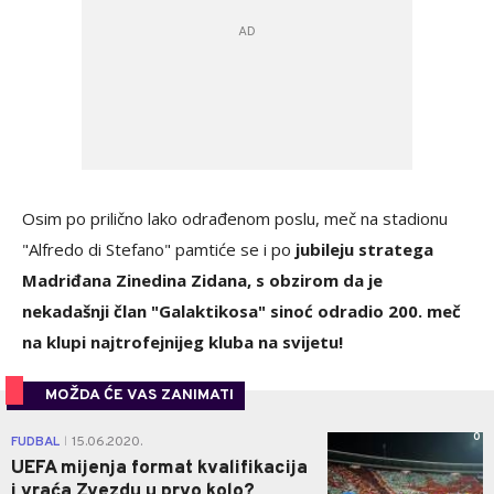
Osim po prilično lako odrađenom poslu, meč na stadionu
"Alfredo di Stefano" pamtiće se i po
jubileju stratega
Madriđana Zinedina Zidana, s obzirom da je
nekadašnji član "Galaktikosa" sinoć odradio 200. meč
na klupi najtrofejnijeg kluba na svijetu!
MOŽDA ĆE VAS ZANIMATI
0
FUDBAL
15.06.2020.
|
UEFA mijenja format kvalifikacija
i vraća Zvezdu u prvo kolo?