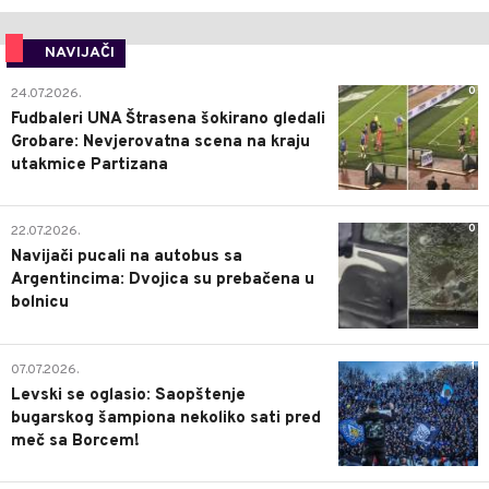
NAVIJAČI
0
24.07.2026.
Fudbaleri UNA Štrasena šokirano gledali
Grobare: Nevjerovatna scena na kraju
utakmice Partizana
0
22.07.2026.
Navijači pucali na autobus sa
Argentincima: Dvojica su prebačena u
bolnicu
1
07.07.2026.
Levski se oglasio: Saopštenje
bugarskog šampiona nekoliko sati pred
meč sa Borcem!