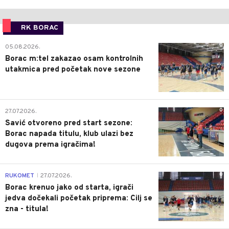
RK BORAC
0
05.08.2026.
Borac m:tel zakazao osam kontrolnih
utakmica pred početak nove sezone
0
27.07.2026.
Savić otvoreno pred start sezone:
Borac napada titulu, klub ulazi bez
dugova prema igračima!
0
RUKOMET
27.07.2026.
|
Borac krenuo jako od starta, igrači
jedva dočekali početak priprema: Cilj se
zna - titula!