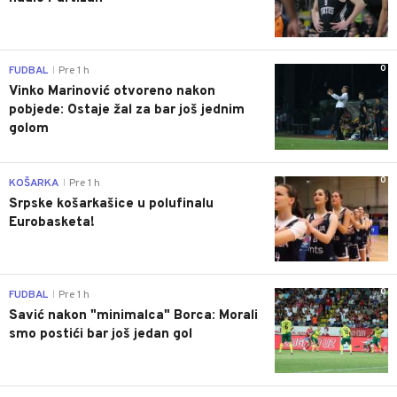
0
FUDBAL
Pre 1 h
|
Vinko Marinović otvoreno nakon
pobjede: Ostaje žal za bar još jednim
golom
0
KOŠARKA
Pre 1 h
|
Srpske košarkašice u polufinalu
Eurobasketa!
0
FUDBAL
Pre 1 h
|
Savić nakon "minimalca" Borca: Morali
smo postići bar još jedan gol