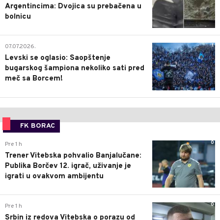
Argentincima: Dvojica su prebačena u
bolnicu
1
07.07.2026.
Levski se oglasio: Saopštenje
bugarskog šampiona nekoliko sati pred
meč sa Borcem!
FK BORAC
0
Pre 1 h
Trener Vitebska pohvalio Banjalučane:
Publika Borčev 12. igrač, uživanje je
igrati u ovakvom ambijentu
0
Pre 1 h
Srbin iz redova Vitebska o porazu od