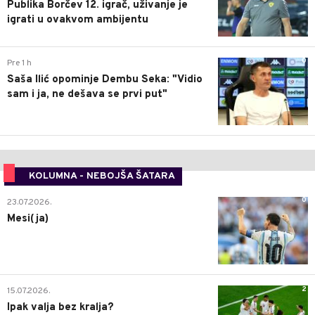
Publika Borčev 12. igrač, uživanje je
igrati u ovakvom ambijentu
0
Pre 1 h
Saša Ilić opominje Dembu Seka: "Vidio
sam i ja, ne dešava se prvi put"
KOLUMNA - NEBOJŠA ŠATARA
0
23.07.2026.
Mesi(ja)
2
15.07.2026.
Ipak valja bez kralja?