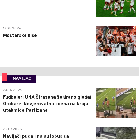
0
17.05.2026.
Mostarske kiše
NAVIJAČI
0
24.07.2026.
Fudbaleri UNA Štrasena šokirano gledali
Grobare: Nevjerovatna scena na kraju
utakmice Partizana
0
22.07.2026.
Navijači pucali na autobus sa