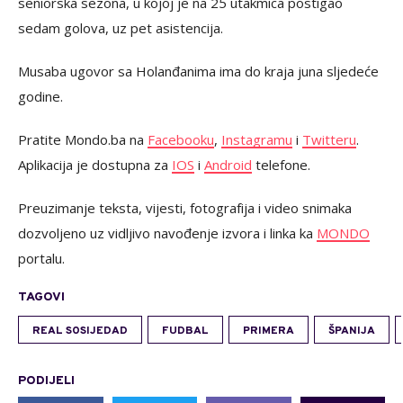
seniorska sezona, u kojoj je na 25 utakmica postigao
sedam golova, uz pet asistencija.
Musaba ugovor sa Holanđanima ima do kraja juna sljedeće
godine.
Pratite Mondo.ba na
Facebooku
,
Instagramu
i
Twitteru
.
Aplikacija je dostupna za
IOS
i
Android
telefone.
Preuzimanje teksta, vijesti, fotografija i video snimaka
dozvoljeno uz vidljivo navođenje izvora i linka ka
MONDO
portalu.
TAGOVI
REAL SOSIJEDAD
FUDBAL
PRIMERA
ŠPANIJA
PODIJELI