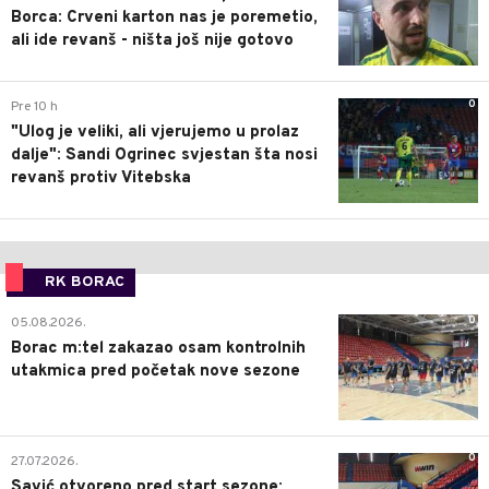
Borca: Crveni karton nas je poremetio,
ali ide revanš - ništa još nije gotovo
0
Pre 10 h
"Ulog je veliki, ali vjerujemo u prolaz
dalje": Sandi Ogrinec svjestan šta nosi
revanš protiv Vitebska
RK BORAC
0
05.08.2026.
Borac m:tel zakazao osam kontrolnih
utakmica pred početak nove sezone
0
27.07.2026.
Savić otvoreno pred start sezone: