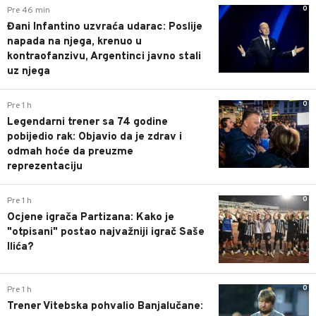
0
Pre 46 min
Đani Infantino uzvraća udarac: Poslije
napada na njega, krenuo u
kontraofanzivu, Argentinci javno stali
uz njega
0
Pre 1 h
Legendarni trener sa 74 godine
pobijedio rak: Objavio da je zdrav i
odmah hoće da preuzme
reprezentaciju
0
Pre 1 h
Ocjene igrača Partizana: Kako je
"otpisani" postao najvažniji igrač Saše
Ilića?
0
Pre 1 h
Trener Vitebska pohvalio Banjalučane: