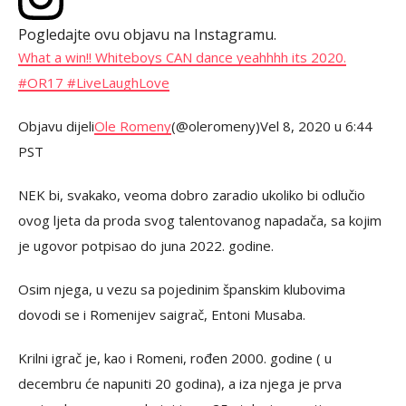
Pogledajte ovu objavu na Instagramu.
What a win!! Whiteboys CAN dance yeahhhh its 2020.
#OR17 #LiveLaughLove
Objavu dijeli
Ole Romeny️️
(@oleromeny)
Vel 8, 2020 u 6:44
PST
NEK bi, svakako, veoma dobro zaradio ukoliko bi odlučio
ovog ljeta da proda svog talentovanog napadača, sa kojim
je ugovor potpisao do juna 2022. godine.
Osim njega, u vezu sa pojedinim španskim klubovima
dovodi se i Romenijev saigrač, Entoni Musaba.
Krilni igrač je, kao i Romeni, rođen 2000. godine ( u
decembru će napuniti 20 godina), a iza njega je prva