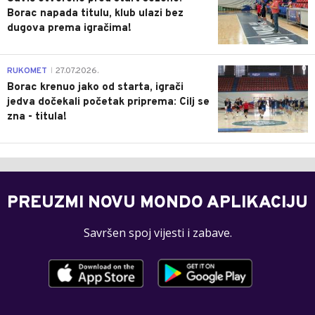
Borac napada titulu, klub ulazi bez
dugova prema igračima!
0
RUKOMET
27.07.2026.
|
Borac krenuo jako od starta, igrači
jedva dočekali početak priprema: Cilj se
zna - titula!
PREUZMI NOVU MONDO APLIKACIJU
Savršen spoj vijesti i zabave.