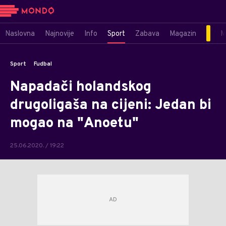
Naslovna
Najnovije
Info
Sport
Zabava
Magazin
M
Sport
Fudbal
Napadači holandskog
drugoligaša na cijeni: Jedan bi
mogao na "Anoetu"
25.06.2020. / 19:22