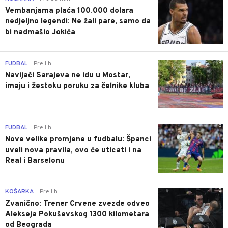
Vembanjama plaća 100.000 dolara
nedjeljno legendi: Ne žali pare, samo da
bi nadmašio Jokića
0
FUDBAL
Pre 1 h
|
Navijači Sarajeva ne idu u Mostar,
imaju i žestoku poruku za čelnike kluba
0
FUDBAL
Pre 1 h
|
Nove velike promjene u fudbalu: Španci
uveli nova pravila, ovo će uticati i na
Real i Barselonu
0
KOŠARKA
Pre 1 h
|
Zvanično: Trener Crvene zvezde odveo
Alekseja Pokuševskog 1300 kilometara
od Beograda