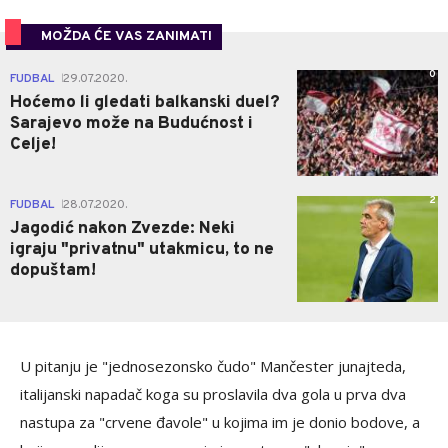
MOŽDA ĆE VAS ZANIMATI
0
FUDBAL
29.07.2020.
|
Hoćemo li gledati balkanski duel?
Sarajevo može na Budućnost i
Celje!
2
FUDBAL
28.07.2020.
|
Jagodić nakon Zvezde: Neki
igraju "privatnu" utakmicu, to ne
dopuštam!
U pitanju je "jednosezonsko čudo" Mančester junajteda,
italijanski napadač koga su proslavila dva gola u prva dva
nastupa za "crvene đavole" u kojima im je donio bodove, a