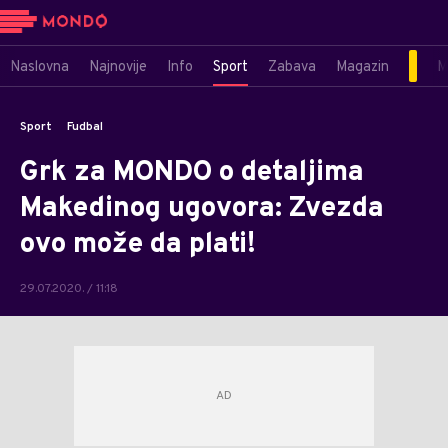
Naslovna
Najnovije
Info
Sport
Zabava
Magazin
M
Sport
Fudbal
Grk za MONDO o detaljima
Makedinog ugovora: Zvezda
ovo može da plati!
29.07.2020. / 11:18