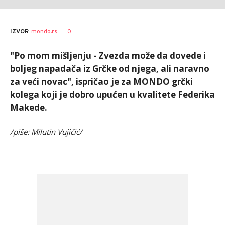
0
IZVOR
mondo.rs
"Po mom mišljenju - Zvezda može da dovede i
boljeg napadača iz Grčke od njega, ali naravno
za veći novac", ispričao je za MONDO grčki
kolega koji je dobro upućen u kvalitete Federika
Makede.
/piše: Milutin Vujičić/