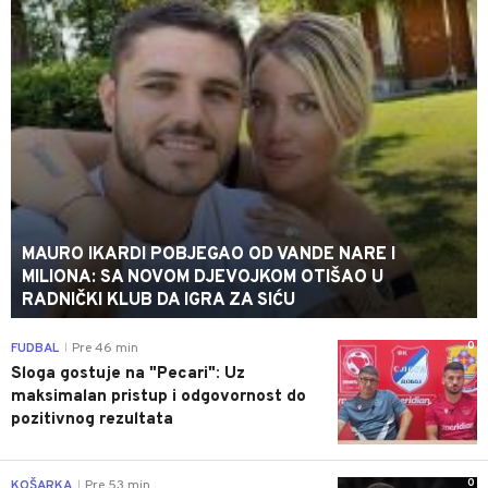
MAURO IKARDI POBJEGAO OD VANDE NARE I
MILIONA: SA NOVOM DJEVOJKOM OTIŠAO U
RADNIČKI KLUB DA IGRA ZA SIĆU
0
FUDBAL
Pre 46 min
|
Sloga gostuje na "Pecari": Uz
maksimalan pristup i odgovornost do
pozitivnog rezultata
0
KOŠARKA
Pre 53 min
|