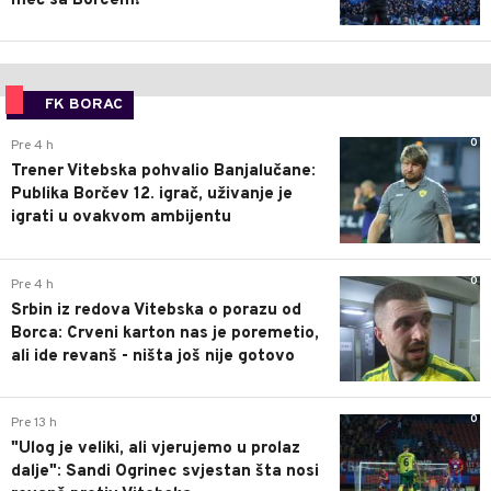
meč sa Borcem!
FK BORAC
0
Pre 4 h
Trener Vitebska pohvalio Banjalučane:
Publika Borčev 12. igrač, uživanje je
igrati u ovakvom ambijentu
0
Pre 4 h
Srbin iz redova Vitebska o porazu od
Borca: Crveni karton nas je poremetio,
ali ide revanš - ništa još nije gotovo
0
Pre 13 h
"Ulog je veliki, ali vjerujemo u prolaz
dalje": Sandi Ogrinec svjestan šta nosi