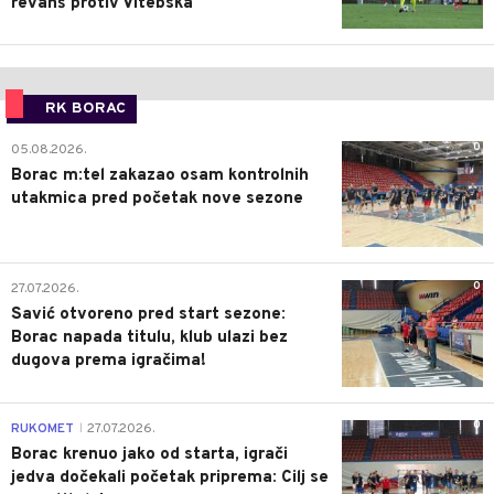
revanš protiv Vitebska
RK BORAC
0
05.08.2026.
Borac m:tel zakazao osam kontrolnih
utakmica pred početak nove sezone
0
27.07.2026.
Savić otvoreno pred start sezone:
Borac napada titulu, klub ulazi bez
dugova prema igračima!
0
RUKOMET
27.07.2026.
|
Borac krenuo jako od starta, igrači
jedva dočekali početak priprema: Cilj se