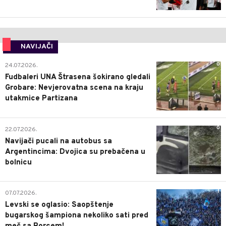
NAVIJAČI
0
24.07.2026.
Fudbaleri UNA Štrasena šokirano gledali
Grobare: Nevjerovatna scena na kraju
utakmice Partizana
0
22.07.2026.
Navijači pucali na autobus sa
Argentincima: Dvojica su prebačena u
bolnicu
1
07.07.2026.
Levski se oglasio: Saopštenje
bugarskog šampiona nekoliko sati pred