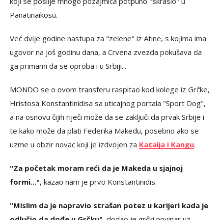
koji se poslije mnogo pozajmica potpuno "skrasio" u
Panatinaikosu.
Već dvije godine nastupa za "zelene" iz Atine, s kojima ima
ugovor na još godinu dana, a Crvena zvezda pokušava da
ga primami da se oproba i u Srbiji...
MONDO se o ovom transferu raspitao kod kolege iz Grčke,
Hristosa Konstantinidisa sa uticajnog portala "Sport Dog",
a na osnovu čijih riječi može da se zaključi da prvak Srbije i
te kako može da plati Federika Makedu, posebno ako se
uzme u obzir novac koji je izdvojen za
Kataija i Kangu
.
"Za početak moram reći da je Makeda u sjajnoj
formi..."
, kazao nam je prvo Konstantinidis.
"Mislim da je napravio strašan potez u karijeri kada je
odlučio da dođe u Grčku"
, dodao je grčki novinar uz