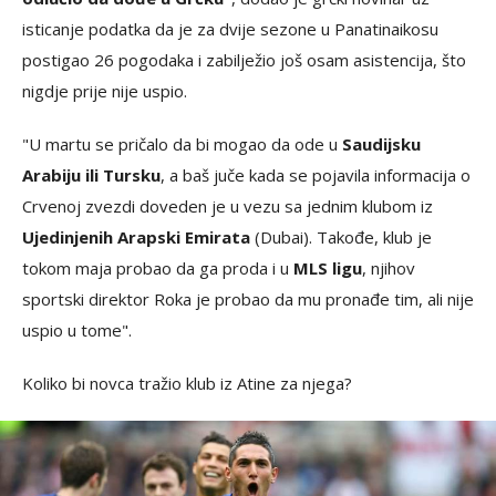
isticanje podatka da je za dvije sezone u Panatinaikosu
postigao 26 pogodaka i zabilježio još osam asistencija, što
nigdje prije nije uspio.
"U martu se pričalo da bi mogao da ode u
Saudijsku
Arabiju ili Tursku
, a baš juče kada se pojavila informacija o
Crvenoj zvezdi doveden je u vezu sa jednim klubom iz
Ujedinjenih Arapski Emirata
(Dubai). Takođe, klub je
tokom maja probao da ga proda i u
MLS ligu
, njihov
sportski direktor Roka je probao da mu pronađe tim, ali nije
uspio u tome".
Koliko bi novca tražio klub iz Atine za njega?