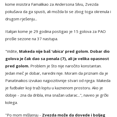
kome insistira Famalikao za Andersona Silvu, Zvezda
pokušava da ga spusti, ali možda bi se zbog toga okrenula i
drugom rješenju...
Italijan kome je 29 godina postigao je 15 golova za PAO
prošle sezone na 37 nastupa.
"Vidite,
Makeda nije baš 'ubica' pred golom. Dobar dio
golova je čak dao sa penala (7), ali je velika opasnost
pred golom.
Problem je što nije naročito konstantan.
Jedan meč je dobar, naredni nije. Moram da priznam da je
Panatinaikos izvukao najpozitivnije stvari od njega. Makeda
je fudbaler koji traži loptu u kaznenom prostoru. Ako je
dobije - zna da dribla, ima snažan udarac...", naveo je grčki
kolega.
"Po mom mišljenju -
Zvezda može da dovede i boljeg