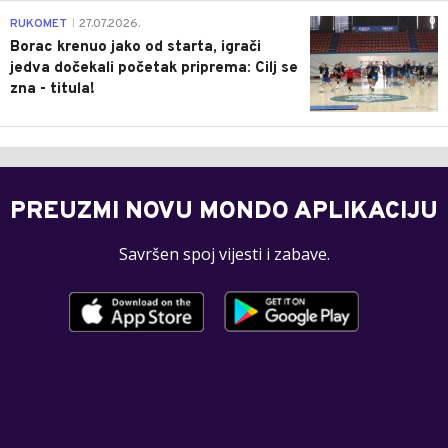
0
RUKOMET
27.07.2026.
|
Borac krenuo jako od starta, igrači
jedva dočekali početak priprema: Cilj se
zna - titula!
PREUZMI NOVU MONDO APLIKACIJU
Savršen spoj vijesti i zabave.