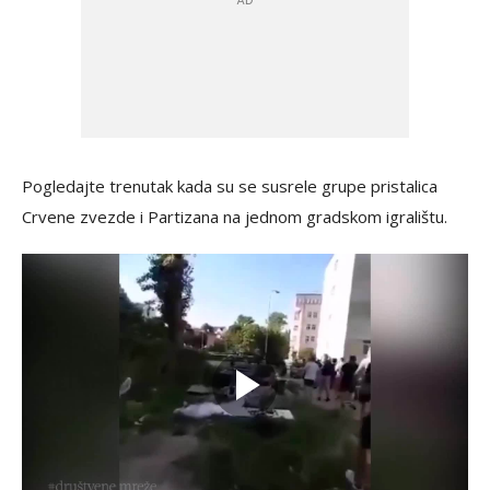
Pogledajte trenutak kada su se susrele grupe pristalica
Crvene zvezde i Partizana na jednom gradskom igralištu.