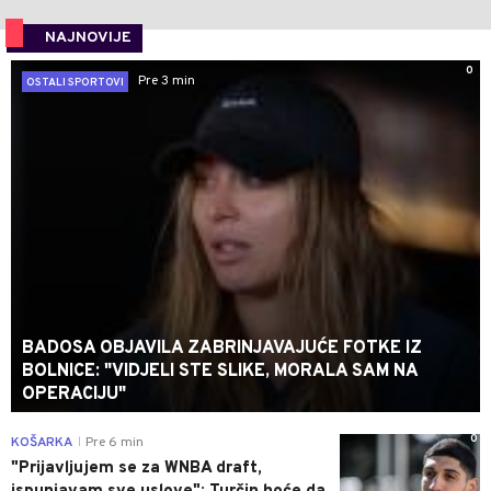
NAJNOVIJE
0
Pre 3 min
OSTALI SPORTOVI
BADOSA OBJAVILA ZABRINJAVAJUĆE FOTKE IZ
BOLNICE: "VIDJELI STE SLIKE, MORALA SAM NA
OPERACIJU"
0
KOŠARKA
Pre 6 min
|
"Prijavljujem se za WNBA draft,