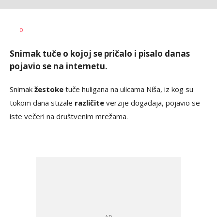
Nikola
AUTOR
0
Janković
Snimak tuče o kojoj se pričalo i pisalo danas
pojavio se na internetu.
Snimak
žestoke
tuče huligana na ulicama Niša, iz kog su
tokom dana stizale
različite
verzije događaja, pojavio se
iste večeri na društvenim mrežama.