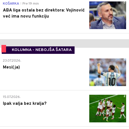
0
KOŠARKA
Pre 19 min
|
ABA liga ostala bez direktora: Vojinović
već ima novu funkciju
KOLUMNA - NEBOJŠA ŠATARA
0
23.07.2026.
Mesi(ja)
2
15.07.2026.
Ipak valja bez kralja?