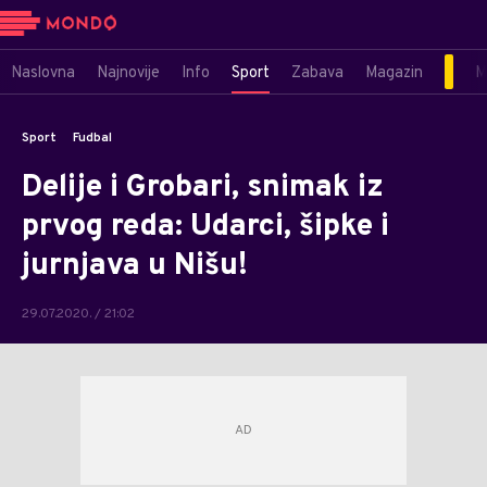
Naslovna
Najnovije
Info
Sport
Zabava
Magazin
M
Sport
Fudbal
Delije i Grobari, snimak iz
prvog reda: Udarci, šipke i
jurnjava u Nišu!
29.07.2020. / 21:02