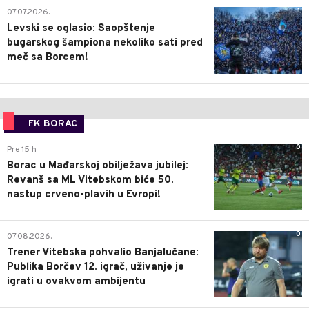
1
07.07.2026.
Levski se oglasio: Saopštenje
bugarskog šampiona nekoliko sati pred
meč sa Borcem!
FK BORAC
0
Pre 15 h
Borac u Mađarskoj obilježava jubilej:
Revanš sa ML Vitebskom biće 50.
nastup crveno-plavih u Evropi!
0
07.08.2026.
Trener Vitebska pohvalio Banjalučane:
Publika Borčev 12. igrač, uživanje je
igrati u ovakvom ambijentu