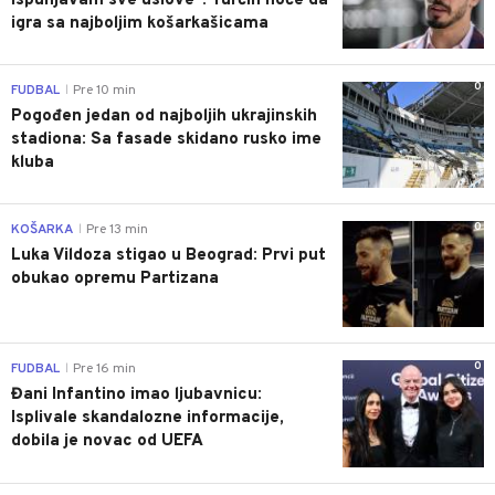
ispunjavam sve uslove": Turčin hoće da
igra sa najboljim košarkašicama
0
FUDBAL
Pre 10 min
|
Pogođen jedan od najboljih ukrajinskih
stadiona: Sa fasade skidano rusko ime
kluba
0
KOŠARKA
Pre 13 min
|
Luka Vildoza stigao u Beograd: Prvi put
obukao opremu Partizana
0
FUDBAL
Pre 16 min
|
Đani Infantino imao ljubavnicu:
Isplivale skandalozne informacije,
dobila je novac od UEFA