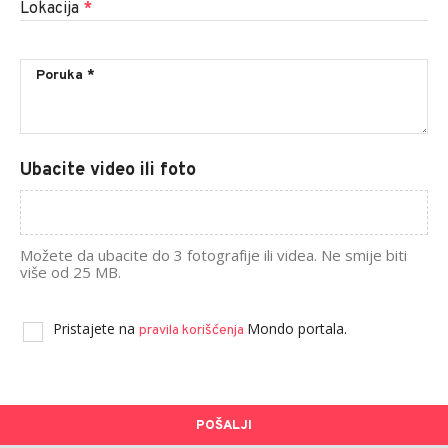
Lokacija
*
Ubacite video ili foto
Možete da ubacite do 3 fotografije ili videa. Ne smije biti
više od 25 MB.
Pristajete na
Mondo portala.
pravila korišćenja
POŠALJI