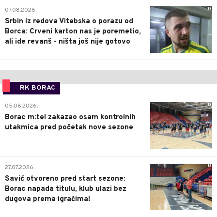
0
07.08.2026.
Srbin iz redova Vitebska o porazu od
Borca: Crveni karton nas je poremetio,
ali ide revanš - ništa još nije gotovo
RK BORAC
0
05.08.2026.
Borac m:tel zakazao osam kontrolnih
utakmica pred početak nove sezone
0
27.07.2026.
Savić otvoreno pred start sezone:
Borac napada titulu, klub ulazi bez
dugova prema igračima!