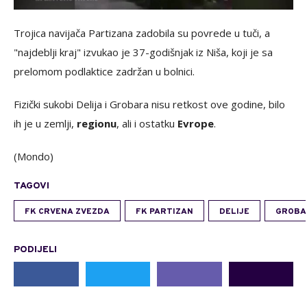
Trojica navijača Partizana zadobila su povrede u tuči, a
"najdeblji kraj" izvukao je 37-godišnjak iz Niša, koji je sa
prelomom podlaktice zadržan u bolnici.
Fizički sukobi Delija i Grobara nisu retkost ove godine, bilo
ih je u zemlji,
regionu
, ali i ostatku
Evrope
.
(Mondo)
TAGOVI
FK CRVENA ZVEZDA
FK PARTIZAN
DELIJE
GROBA
PODIJELI