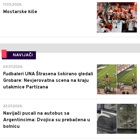
0
17.05.2026.
Mostarske kiše
NAVIJAČI
0
24.07.2026.
Fudbaleri UNA Štrasena šokirano gledali
Grobare: Nevjerovatna scena na kraju
utakmice Partizana
0
22.07.2026.
Navijači pucali na autobus sa
Argentincima: Dvojica su prebačena u
bolnicu