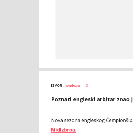
0
IZVOR
mondo.ba
Poznati engleski arbitar znao j
Nova sezona engleskog Čempionšipa
Midlzbroa.