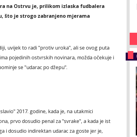
ra na Ostrvu je, prilikom izlaska fudbalera
ptu, što je strogo zabranjeno mjerama
ji, uvijek to radi
"protiv uroka", ali se ovog puta
ima pojedinih ostvrskih novinara, možda očekuje i
spominje se "udarac po džepu".
slavio" 2017. godine, kada je, na utakmici
a, prvo dosudio penal za "svrake", a kada je ist
a i dosudio indirektan udarac za goste jer je,