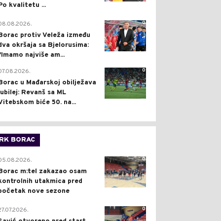
Po kvalitetu ...
0
08.08.2026.
Borac protiv Veleža između
dva okršaja sa Bjelorusima:
"Imamo najviše am...
0
07.08.2026.
Borac u Mađarskoj obilježava
jubilej: Revanš sa ML
Vitebskom biće 50. na...
RK BORAC
0
05.08.2026.
Borac m:tel zakazao osam
kontrolnih utakmica pred
početak nove sezone
0
27.07.2026.