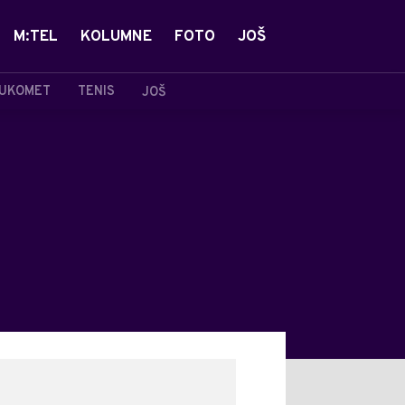
M:TEL
KOLUMNE
FOTO
JOŠ
UKOMET
TENIS
JOŠ