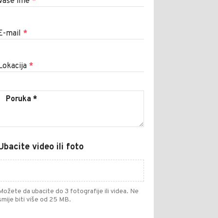
Vaše ime
*
E-mail
*
Lokacija
*
Ubacite video ili foto
Možete da ubacite do 3 fotografije ili videa. Ne
smije biti više od 25 MB.