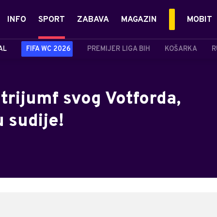
INFO
SPORT
ZABAVA
MAGAZIN
MOBIT
AL
FIFA WC 2026
PREMIJER LIGA BIH
KOŠARKA
R
 trijumf svog Votforda,
u sudije!