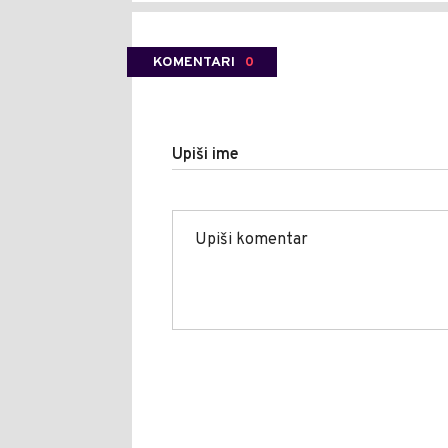
KOMENTARI
0
Upiši ime