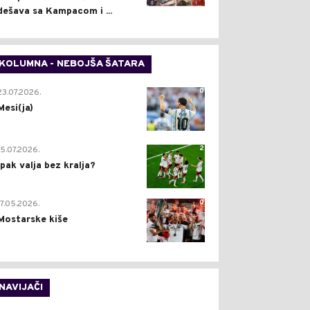
dešava sa Kampacom i ...
KOLUMNA - NEBOJŠA ŠATARA
0
23.07.2026.
Mesi(ja)
2
15.07.2026.
Ipak valja bez kralja?
0
17.05.2026.
Mostarske kiše
NAVIJAČI