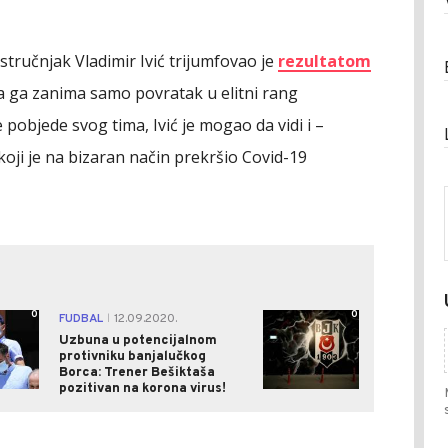
stručnjak Vladimir Ivić trijumfovao je
rezultatom
a ga zanima samo povratak u elitni rang
pobjede svog tima, Ivić je mogao da vidi i –
koji je na bizaran način prekršio Covid-19
0
0
FUDBAL
12.09.2020.
|
Uzbuna u potencijalnom
protivniku banjalučkog
Borca: Trener Bešiktaša
pozitivan na korona virus!