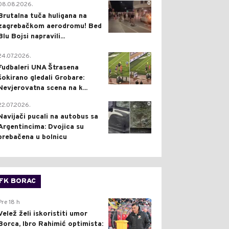
0
08.08.2026.
Brutalna tuča huligana na
zagrebačkom aerodromu! Bed
Blu Bojsi napravili...
0
24.07.2026.
Fudbaleri UNA Štrasena
šokirano gledali Grobare:
Nevjerovatna scena na k...
0
22.07.2026.
Navijači pucali na autobus sa
Argentincima: Dvojica su
prebačena u bolnicu
FK BORAC
0
Pre 18 h
Velež želi iskoristiti umor
Borca, Ibro Rahimić optimista: