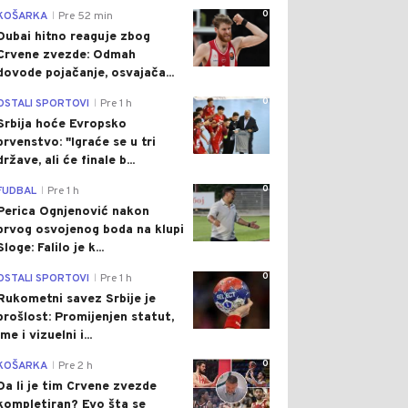
0
KOŠARKA
Pre 52 min
|
Dubai hitno reaguje zbog
Crvene zvezde: Odmah
dovode pojačanje, osvajača...
0
OSTALI SPORTOVI
Pre 1 h
|
Srbija hoće Evropsko
prvenstvo: "Igraće se u tri
države, ali će finale b...
0
FUDBAL
Pre 1 h
|
Perica Ognjenović nakon
prvog osvojenog boda na klupi
Sloge: Falilo je k...
0
OSTALI SPORTOVI
Pre 1 h
|
Rukometni savez Srbije je
prošlost: Promijenjen statut,
ime i vizuelni i...
0
KOŠARKA
Pre 2 h
|
Da li je tim Crvene zvezde
kompletiran? Evo šta se