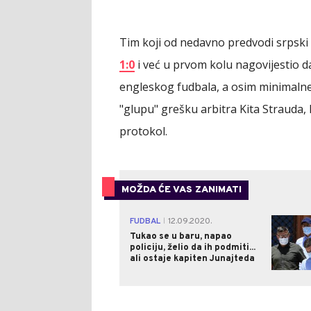
Tim koji od nedavno predvodi srpski 
1:0
i već u prvom kolu nagovijestio d
engleskog fudbala, a osim minimalne 
"glupu" grešku arbitra Kita Strauda, 
protokol.
MOŽDA ĆE VAS ZANIMATI
FUDBAL
12.09.2020.
|
Tukao se u baru, napao
policiju, želio da ih podmiti...
ali ostaje kapiten Junajteda