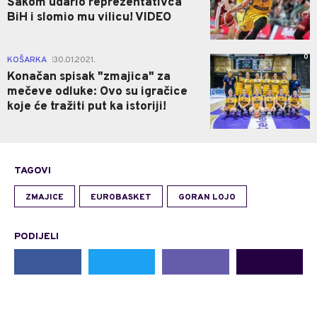
Šakom udario reprezentativca
BiH i slomio mu vilicu! VIDEO
0
KOŠARKA
30.01.2021.
|
Konačan spisak "zmajica" za
mečeve odluke: Ovo su igračice
koje će tražiti put ka istoriji!
TAGOVI
ZMAJICE
EUROBASKET
GORAN LOJO
PODIJELI