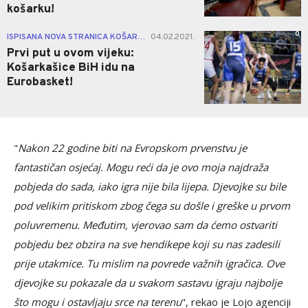
košarku!
0
ISPISANA NOVA STRANICA KOŠARKAŠKE ISTORIJE U BIH!
04.02.2021.
|
Prvi put u ovom vijeku:
Košarkašice BiH idu na
Eurobasket!
"
Nakon 22 godine biti na Evropskom prvenstvu je
fantastičan osjećaj. Mogu reći da je ovo moja najdraža
pobjeda do sada, iako igra nije bila lijepa. Djevojke su bile
pod velikim pritiskom zbog čega su došle i greške u prvom
poluvremenu. Međutim, vjerovao sam da ćemo ostvariti
pobjedu bez obzira na sve hendikepe koji su nas zadesili
prije utakmice. Tu mislim na povrede važnih igračica. Ove
djevojke su pokazale da u svakom sastavu igraju najbolje
što mogu i ostavljaju srce na terenu
", rekao je Lojo agenciji