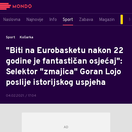
Naslovna
Najnovije
Info
Sport
Zabava
Magazin
M
Sport
Košarka
"Biti na Eurobasketu nakon 22
godine je fantastičan osjećaj":
Selektor "zmajica" Goran Lojo
poslije istorijskog uspjeha
04.02.2021. / 17:04