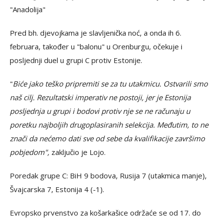
"Anadolija"
Pred bh. djevojkama je slavljenička noć, a onda ih 6.
februara, također u "balonu" u Orenburgu, očekuje i
posljednji duel u grupi C protiv Estonije.
"
Biće jako teško pripremiti se za tu utakmicu. Ostvarili smo
naš cilj. Rezultatski imperativ ne postoji, jer je Estonija
posljednja u grupi i bodovi protiv nje se ne računaju u
poretku najboljih drugoplasiranih selekcija. Međutim, to ne
znači da nećemo dati sve od sebe da kvalifikacije završimo
pobjedom",
zaključio je Lojo.
Poredak grupe C: BiH 9 bodova, Rusija 7 (utakmica manje),
Švajcarska 7, Estonija 4 (-1).
Evropsko prvenstvo za košarkašice održaće se od 17. do