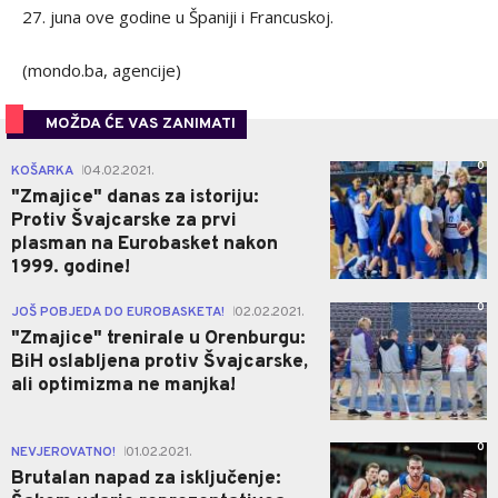
27. juna ove godine u Španiji i Francuskoj.
(mondo.ba, agencije)
MOŽDA ĆE VAS ZANIMATI
0
KOŠARKA
04.02.2021.
|
"Zmajice" danas za istoriju:
Protiv Švajcarske za prvi
plasman na Eurobasket nakon
1999. godine!
0
JOŠ POBJEDA DO EUROBASKETA!
02.02.2021.
|
"Zmajice" trenirale u Orenburgu:
BiH oslabljena protiv Švajcarske,
ali optimizma ne manjka!
0
NEVJEROVATNO!
01.02.2021.
|
Brutalan napad za isključenje: