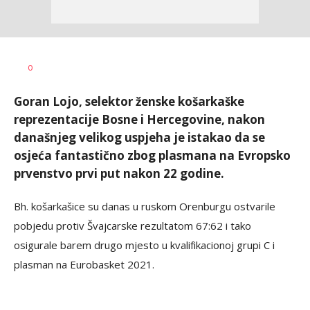
Nebojša
AUTOR
0
Šatara
Goran Lojo, selektor ženske košarkaške
reprezentacije Bosne i Hercegovine, nakon
današnjeg velikog uspjeha je istakao da se
osjeća fantastično zbog plasmana na Evropsko
prvenstvo prvi put nakon 22 godine.
Bh. košarkašice su danas u ruskom Orenburgu ostvarile
pobjedu protiv Švajcarske rezultatom 67:62 i tako
osigurale barem drugo mjesto u kvalifikacionoj grupi C i
plasman na Eurobasket 2021.