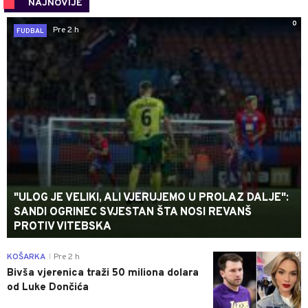
NAJNOVIJE
0
Pre 2 h
FUDBAL
"ULOG JE VELIKI, ALI VJERUJEMO U PROLAZ DALJE":
SANDI OGRINEC SVJESTAN ŠTA NOSI REVANŠ
PROTIV VITEBSKA
0
KOŠARKA
Pre 2 h
|
Bivša vjerenica traži 50 miliona dolara
od Luke Dončića