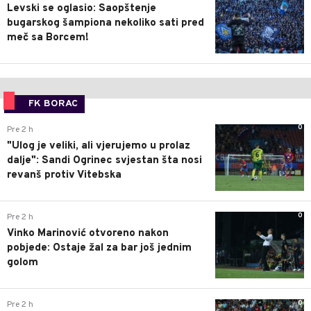
Levski se oglasio: Saopštenje
bugarskog šampiona nekoliko sati pred
meč sa Borcem!
FK BORAC
0
Pre 2 h
"Ulog je veliki, ali vjerujemo u prolaz
dalje": Sandi Ogrinec svjestan šta nosi
revanš protiv Vitebska
0
Pre 2 h
Vinko Marinović otvoreno nakon
pobjede: Ostaje žal za bar još jednim
golom
0
Pre 2 h