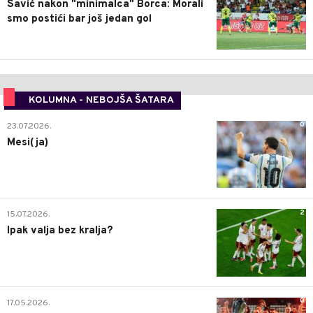
Savić nakon "minimalca" Borca: Morali
smo postići bar još jedan gol
KOLUMNA - NEBOJŠA ŠATARA
0
23.07.2026.
Mesi(ja)
2
15.07.2026.
Ipak valja bez kralja?
0
17.05.2026.