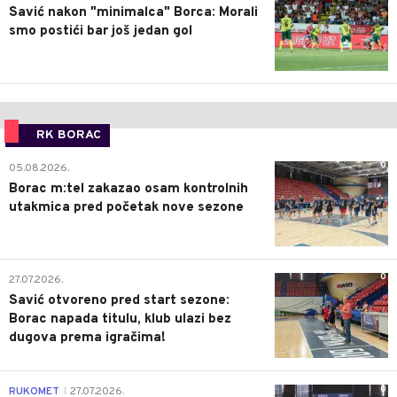
Savić nakon "minimalca" Borca: Morali
smo postići bar još jedan gol
RK BORAC
0
05.08.2026.
Borac m:tel zakazao osam kontrolnih
utakmica pred početak nove sezone
0
27.07.2026.
Savić otvoreno pred start sezone:
Borac napada titulu, klub ulazi bez
dugova prema igračima!
0
RUKOMET
27.07.2026.
|