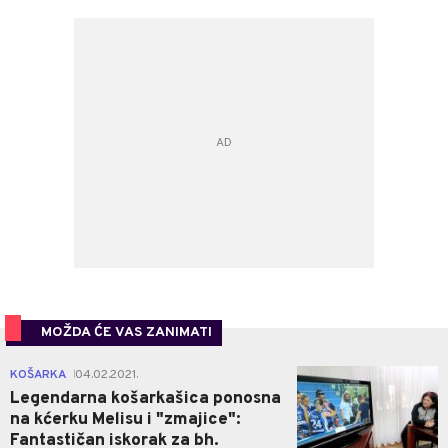
MOŽDA ĆE VAS ZANIMATI
0
KOŠARKA
04.02.2021.
|
Legendarna košarkašica ponosna
na kćerku Melisu i "zmajice":
Fantastičan iskorak za bh.