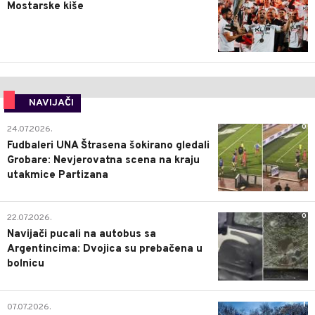
Mostarske kiše
NAVIJAČI
0
24.07.2026.
Fudbaleri UNA Štrasena šokirano gledali
Grobare: Nevjerovatna scena na kraju
utakmice Partizana
0
22.07.2026.
Navijači pucali na autobus sa
Argentincima: Dvojica su prebačena u
bolnicu
1
07.07.2026.