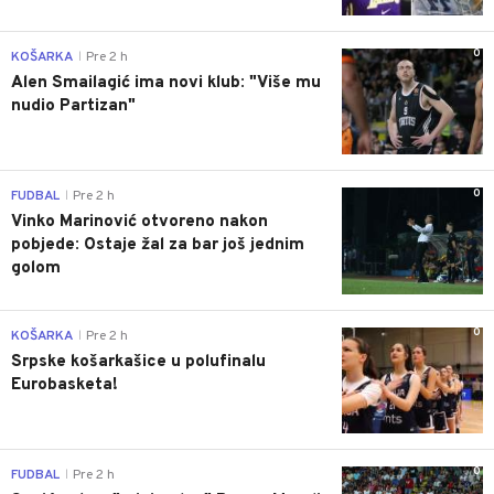
0
KOŠARKA
Pre 2 h
|
Alen Smailagić ima novi klub: "Više mu
nudio Partizan"
0
FUDBAL
Pre 2 h
|
Vinko Marinović otvoreno nakon
pobjede: Ostaje žal za bar još jednim
golom
0
KOŠARKA
Pre 2 h
|
Srpske košarkašice u polufinalu
Eurobasketa!
0
FUDBAL
Pre 2 h
|