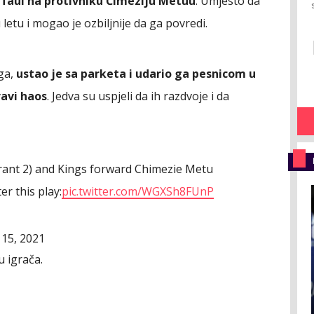
 faul na protivniku Čimeziju Metuu
. Umjesto da
letu i mogao je ozbiljnije da ga povredi.
ga,
ustao je sa parketa i udario ga pesnicom u
ravi haos
. Jedva su uspjeli da ih razdvoje i da
ant 2) and Kings forward Chimezie Metu
er this play:
pic.twitter.com/WGXSh8FUnP
15, 2021
u igrača.