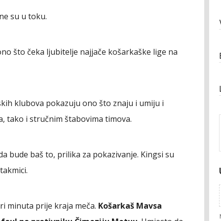
e su u toku.
ono što čeka ljubitelje najjače košarkaške lige na
tskih klubova pokazuju ono što znaju i umiju i
a, tako i stručnim štabovima timova.
a bude baš to, prilika za pokazivanje. Kingsi su
utakmici.
ri minuta prije kraja meča.
Košarkaš Mavsa