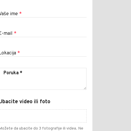
Vaše ime
*
E-mail
*
Lokacija
*
Ubacite video ili foto
Možete da ubacite do 3 fotografije ili videa. Ne