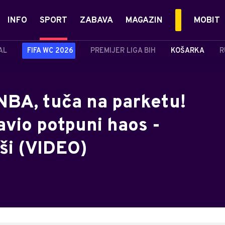
INFO
SPORT
ZABAVA
MAGAZIN
MOBIT
AL
FIFA WC 2026
PREMIJER LIGA BIH
KOŠARKA
R
 NBA, tuča na parketu!
avio potpuni haos -
ši (VIDEO)