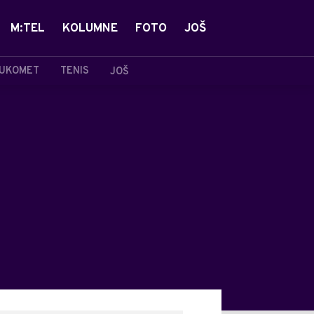
M:TEL
KOLUMNE
FOTO
JOŠ
UKOMET
TENIS
JOŠ