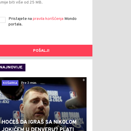
smije biti više od 25 MB.
Pristajete na
pravila korišćenja
Mondo
portala.
POŠALJI
NAJNOVIJE
0
Pre 3 min
KOŠARKA
HOĆEŠ DA IGRAŠ SA NIKOLOM
JOKIĆEM U DENVERU? PLATI