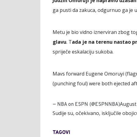
Judžin Omoruji je napravio užasan
ga pusti da zakuca, odgurnuo ga je u 
Metu je bio vidno iznerviran zbog to
glavu
. T
ada je na terenu nastao p
spriječe eskalaciju sukoba.
Mavs forward Eugene Omoruyi (flagr
(punching foul) were both ejected aft
August 
— NBA on ESPN (@ESPNNBA)
Sudije su, očekivano, isključile obojic
TAGOVI