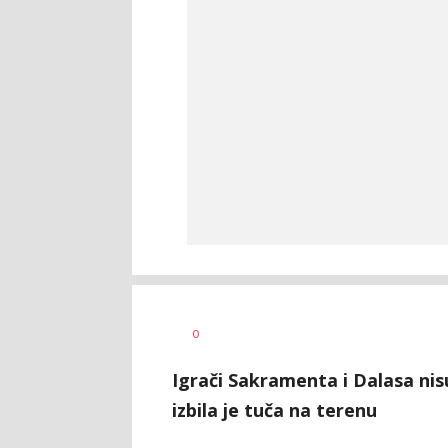
Nemanja
AUTOR
0
Stanojčić
Igrači Sakramenta i Dalasa nisu
izbila je tuča na terenu