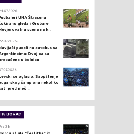
0
24.07.2026.
Fudbaleri UNA Štrasena
šokirano gledali Grobare:
Nevjerovatna scena na k...
0
22.07.2026.
Navijači pucali na autobus sa
Argentincima: Dvojica su
prebačena u bolnicu
1
07.07.2026.
Levski se oglasio: Saopštenje
bugarskog šampiona nekoliko
sati pred meč ...
FK BORAC
0
Pre 3 h
Borcu stigla "čestitka" iz