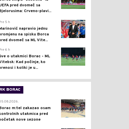
UEFA pred dvomeč sa
Bjelorusima: Crveno-plavi...
0
Pre 5 h
Marinović napravio jednu
promjenu na spisku Borca
pred dvomeč sa ML Vite...
0
Pre 6 h
Sve o utakmici Borac - ML
Vitebsk: Kad počinje, ko
prenosi i koliki je u...
RK BORAC
0
05.08.2026.
Borac m:tel zakazao osam
kontrolnih utakmica pred
početak nove sezone