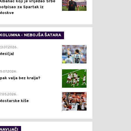
Albanac koji je vrijeđao Srbe
potpisao za Spartak iz
Moskve
KOLUMNA - NEBOJŠA ŠATARA
0
23.07.2026.
Mesi(ja)
2
15.07.2026.
Ipak valja bez kralja?
0
17.05.2026.
Mostarske kiše
NAVIJAČI