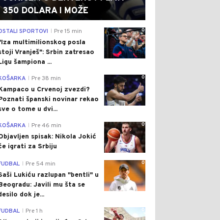
350 DOLARA I MOŽE
0
OSTALI SPORTOVI
Pre 15 min
|
"Iza multimilionskog posla
stoji Vranješ": Srbin zatresao
Ligu šampiona ...
0
KOŠARKA
Pre 38 min
|
Kampaco u Crvenoj zvezdi?
Poznati španski novinar rekao
sve o tome u dvi...
0
KOŠARKA
Pre 46 min
|
Objavljen spisak: Nikola Jokić
će igrati za Srbiju
0
FUDBAL
Pre 54 min
|
Saši Lukiću razlupan "bentli" u
Beogradu: Javili mu šta se
desilo dok je...
0
FUDBAL
Pre 1 h
|