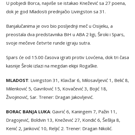
U pobjedi Borca, najviše se istakao Knežević sa 27 poena,
dok je god Mladosti prednjačio Livingston sa 31.
Banjalučanima je ovo bio posljednji meč u Osijeku, a
preostala dva predstavnika BiH u ABA 2 ligi, Široki i Spars,
svoje mečeve četvrte runde igraju sutra.
Spars će od 15.00 časova igrati protiv Lovćena, dok tri časa
kasnije Široki izlazi na megdan ekipi Rogaške.
MLADOST
: Livingston 31, Klavžar 6, Milosavljević 1, Belić 8,
Milenković 5, Gavrilović 15, Kovačević 3, Bojić 18,
Živojinović, Sar. Trener: Dragan Jakovljević.
BORAC BANJA LUKA
: Gavrić 6, Kaningem 7, Pažin 11,
Dragojević, Boldvin 13, Knežević 27, Kondić 6, Šešlija 8,
Kenić 2, Janković 10, Reljić 2. Trener: Dragan Nikolić.