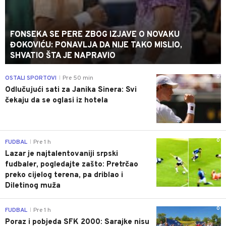
FONSEKA SE PERE ZBOG IZJAVE O NOVAKU
ĐOKOVIĆU: PONAVLJA DA NIJE TAKO MISLIO,
SHVATIO ŠTA JE NAPRAVIO
0
OSTALI SPORTOVI
Pre 50 min
|
Odlučujući sati za Janika Sinera: Svi
čekaju da se oglasi iz hotela
0
FUDBAL
Pre 1 h
|
Lazar je najtalentovaniji srpski
fudbaler, pogledajte zašto: Pretrčao
preko cijelog terena, pa driblao i
Diletinog muža
0
FUDBAL
Pre 1 h
|
Poraz i pobjeda SFK 2000: Sarajke nisu