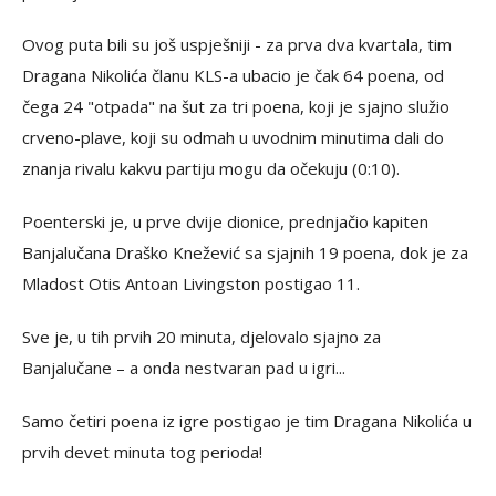
Ovog puta bili su još uspješniji - za prva dva kvartala, tim
Dragana Nikolića članu KLS-a ubacio je čak 64 poena, od
čega 24 "otpada" na šut za tri poena, koji je sjajno služio
crveno-plave, koji su odmah u uvodnim minutima dali do
znanja rivalu kakvu partiju mogu da očekuju (0:10).
Poenterski je, u prve dvije dionice, prednjačio kapiten
Banjalučana Draško Knežević sa sjajnih 19 poena, dok je za
Mladost Otis Antoan Livingston postigao 11.
Sve je, u tih prvih 20 minuta, djelovalo sjajno za
Banjalučane – a onda nestvaran pad u igri...
Samo četiri poena iz igre postigao je tim Dragana Nikolića u
prvih devet minuta tog perioda!