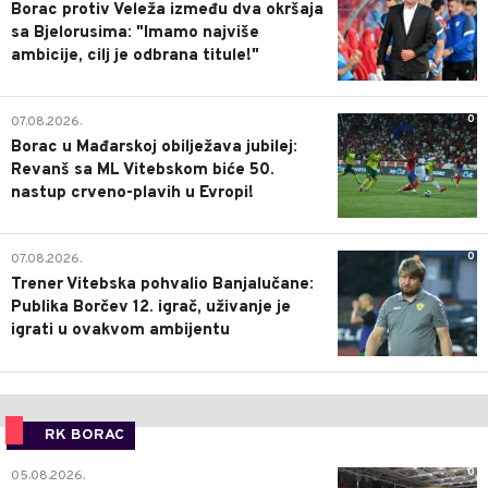
Borac protiv Veleža između dva okršaja
sa Bjelorusima: "Imamo najviše
ambicije, cilj je odbrana titule!"
0
07.08.2026.
Borac u Mađarskoj obilježava jubilej:
Revanš sa ML Vitebskom biće 50.
nastup crveno-plavih u Evropi!
0
07.08.2026.
Trener Vitebska pohvalio Banjalučane:
Publika Borčev 12. igrač, uživanje je
igrati u ovakvom ambijentu
RK BORAC
0
05.08.2026.