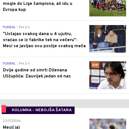
mogle do Lige šampiona, ali idu u
Evropa kup
0
FUDBAL
Pre 2 h
|
"Ustajao svakog dana u 4 ujutru,
vraćao se iz fabrike tek na večeru":
Mesi se javljao ocu poslije svakog meča
1
FUDBAL
Pre 2 h
|
Dvije godine od smrti Dženana
Uščuplića: Zauvijek jedan od nas
KOLUMNA - NEBOJŠA ŠATARA
0
23.07.2026.
Mesi(ja)