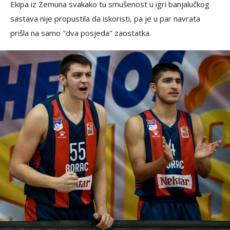
Ekipa iz Zemuna svakako tu smušenost u igri banjalučkog
sastava nije propustila da iskoristi, pa je u par navrata
prišla na samo "dva posjeda" zaostatka.