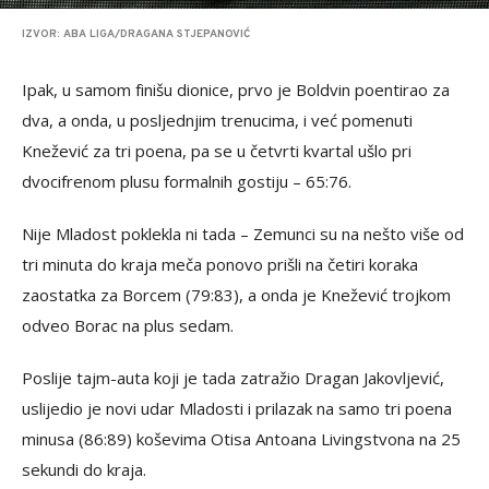
IZVOR: ABA LIGA/DRAGANA STJEPANOVIĆ
Ipak, u samom finišu dionice, prvo je Boldvin poentirao za
dva, a onda, u posljednjim trenucima, i već pomenuti
Knežević za tri poena, pa se u četvrti kvartal ušlo pri
dvocifrenom plusu formalnih gostiju – 65:76.
Nije Mladost poklekla ni tada – Zemunci su na nešto više od
tri minuta do kraja meča ponovo prišli na četiri koraka
zaostatka za Borcem (79:83), a onda je Knežević trojkom
odveo Borac na plus sedam.
Poslije tajm-auta koji je tada zatražio Dragan Jakovljević,
uslijedio je novi udar Mladosti i prilazak na samo tri poena
minusa (86:89) koševima Otisa Antoana Livingstvona na 25
sekundi do kraja.