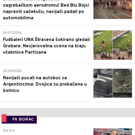
zagrebačkom aerodromu! Bed Blu Bojsi
napravili sačekušu, navijači padali po
automobilima
0
24.07.2026.
Fudbaleri UNA Štrasena šokirano gledali
Grobare: Nevjerovatna scena na kraju
utakmice Partizana
0
22.07.2026.
Navijači pucali na autobus sa
Argentincima: Dvojica su prebačena u
bolnicu
FK BORAC
0
Pre 8 h