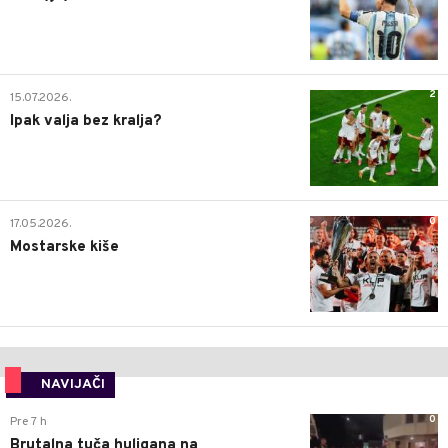
2
15.07.2026.
Ipak valja bez kralja?
0
17.05.2026.
Mostarske kiše
NAVIJAČI
0
Pre 7 h
Brutalna tuča huligana na