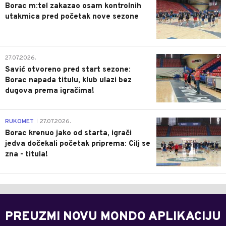
Borac m:tel zakazao osam kontrolnih
utakmica pred početak nove sezone
0
27.07.2026.
Savić otvoreno pred start sezone:
Borac napada titulu, klub ulazi bez
dugova prema igračima!
0
RUKOMET
27.07.2026.
|
Borac krenuo jako od starta, igrači
jedva dočekali početak priprema: Cilj se
zna - titula!
PREUZMI NOVU MONDO APLIKACIJU