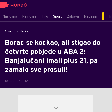
Naslovna
Najnovije
Info
Sport
Zabava
Magazin
M
Sport
Košarka
Borac se kockao, ali stigao do
četvrte pobjede u ABA 2:
Banjalučani imali plus 21, pa
zamalo sve prosuli!
10.11.2021. / 21:42