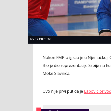
IZVOR: MN PRESS
Nakon FMP-a igrao je u Njemačkoj, Grč
Bio je dio reprezentacije Srbije na 
Moke Slavnića.
Ovo nije prvi put da je
Labović privo