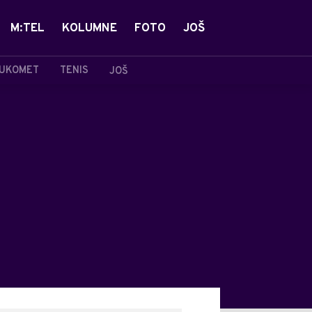
M:TEL
KOLUMNE
FOTO
JOŠ
UKOMET
TENIS
JOŠ