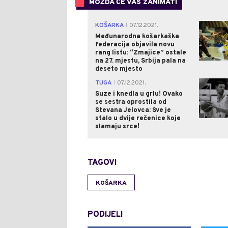
MOŽDA ĆE VAS ZANIMATI
KOŠARKA
07.12.2021.
|
Međunarodna košarkaška
federacija objavila novu
rang listu: “Zmajice” ostale
na 27. mjestu, Srbija pala na
deseto mjesto
TUGA
07.12.2021.
|
Suze i knedla u grlu! Ovako
se sestra oprostila od
Stevana Jelovca: Sve je
stalo u dvije rečenice koje
slamaju srce!
TAGOVI
KOŠARKA
PODIJELI