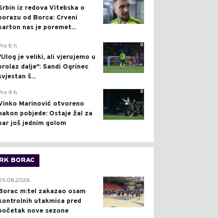
Srbin iz redova Vitebska o
porazu od Borca: Crveni
karton nas je poremet...
0
Pre 8 h
"Ulog je veliki, ali vjerujemo u
prolaz dalje": Sandi Ogrinec
svjestan š...
0
Pre 9 h
Vinko Marinović otvoreno
nakon pobjede: Ostaje žal za
bar još jednim golom
RK BORAC
0
05.08.2026.
Borac m:tel zakazao osam
kontrolnih utakmica pred
početak nove sezone