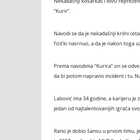
Nekadašnji košarkaš i bivši reprezen
"Kurir".
Navodi se da je nekadašnji krilni ce
fizički nasrnuo, a da je nakon toga 
Prema navodima "Kurira" on se odvez
da bi potom napravio incident i tu. 
Labović ima 34 godine, a karijeru je 
jedan od najtalentovanijih igrača svoj
Rano je dobio šansu u prvom timu, je