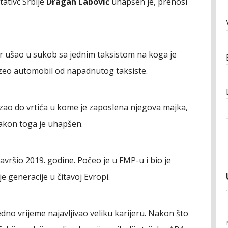
tativc Srbije
Dragan Labović
uhapšen je, prenosi
tar ušao u sukob sa jednim taksistom na koga je
uzeo automobil od napadnutog taksiste.
ao do vrtića u kome je zaposlena njegova majka,
Nakon toga je uhapšen.
završio 2019. godine. Počeo je u FMP-u i bio je
e generacije u čitavoj Evropi.
dno vrijeme najavljivao veliku karijeru. Nakon što