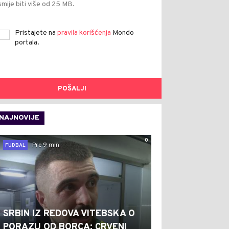
smije biti više od 25 MB.
Pristajete na
pravila korišćenja
Mondo
portala.
POŠALJI
NAJNOVIJE
0
Pre 9 min
FUDBAL
SRBIN IZ REDOVA VITEBSKA O
PORAZU OD BORCA: CRVENI