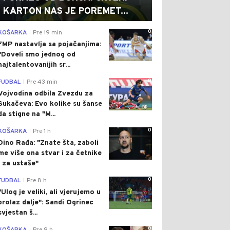
KARTON NAS JE POREMET...
0
KOŠARKA
Pre 19 min
|
FMP nastavlja sa pojačanjima:
"Doveli smo jednog od
najtalentovanijih sr...
0
FUDBAL
Pre 43 min
|
Vojvodina odbila Zvezdu za
Sukačeva: Evo kolike su šanse
da stigne na "M...
0
KOŠARKA
Pre 1 h
|
Dino Rađa: "Znate šta, zaboli
me više ona stvar i za četnike
i za ustaše"
0
FUDBAL
Pre 8 h
|
"Ulog je veliki, ali vjerujemo u
prolaz dalje": Sandi Ogrinec
svjestan š...
0
|