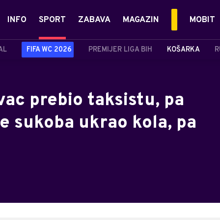
INFO
SPORT
ZABAVA
MAGAZIN
MOBIT
AL
FIFA WC 2026
PREMIJER LIGA BIH
KOŠARKA
R
vac prebio taksistu, pa
ije sukoba ukrao kola, pa