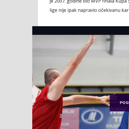
je 2007. godine bio MVP finala Kupa Sr
lige nije ipak napravio očekivanu kar
POG