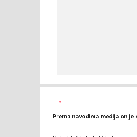
Haris
AUTOR
0
Krhalić
Prema navodima medija on je n