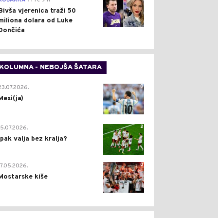
KOŠARKA
Pre 9 h
Bivša vjerenica traži 50
miliona dolara od Luke
Dončića
KOLUMNA - NEBOJŠA ŠATARA
0
23.07.2026.
Mesi(ja)
2
15.07.2026.
Ipak valja bez kralja?
0
17.05.2026.
Mostarske kiše