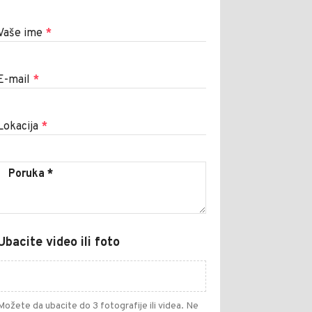
Vaše ime
*
E-mail
*
Lokacija
*
Ubacite video ili foto
Možete da ubacite do 3 fotografije ili videa. Ne