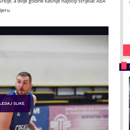
bije, a dvije godine kasnije najbolji strijelac ABA
ijeru.
LEDAJ SLIKE