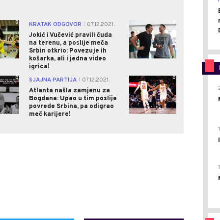
0
0
KRATAK ODGOVOR
07.12.2021.
|
Jokić i Vučević pravili čuda
na terenu, a poslije meča
Srbin otkrio: Povezuje ih
košarka, ali i jedna video
igrica!
0
0
SJAJNA PARTIJA
07.12.2021.
|
Atlanta našla zamjenu za
Bogdana: Upao u tim poslije
povrede Srbina, pa odigrao
meč karijere!