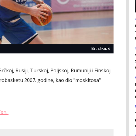
Br. slika: 6
koj, Rusiji, Turskoj, Poljskoj, Rumuniji i Finskoj.
Eurobasketu 2007. godine, kao dio "moskitosa"
đen.