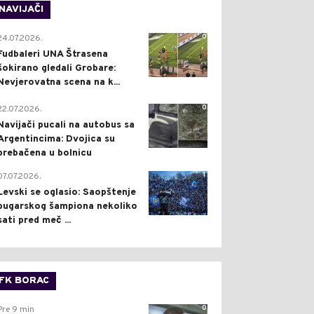
NAVIJAČI
0
24.07.2026.
Fudbaleri UNA Štrasena
šokirano gledali Grobare:
Nevjerovatna scena na k...
0
22.07.2026.
Navijači pucali na autobus sa
Argentincima: Dvojica su
prebačena u bolnicu
1
07.07.2026.
Levski se oglasio: Saopštenje
bugarskog šampiona nekoliko
sati pred meč ...
FK BORAC
0
Pre 9 min