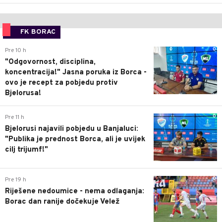
FK BORAC
0
Pre 10 h
"Odgovornost, disciplina,
koncentracija!" Jasna poruka iz Borca -
ovo je recept za pobjedu protiv
Bjelorusa!
0
Pre 11 h
Bjelorusi najavili pobjedu u Banjaluci:
"Publika je prednost Borca, ali je uvijek
cilj trijumf!"
0
Pre 19 h
Riješene nedoumice - nema odlaganja:
Borac dan ranije dočekuje Velež