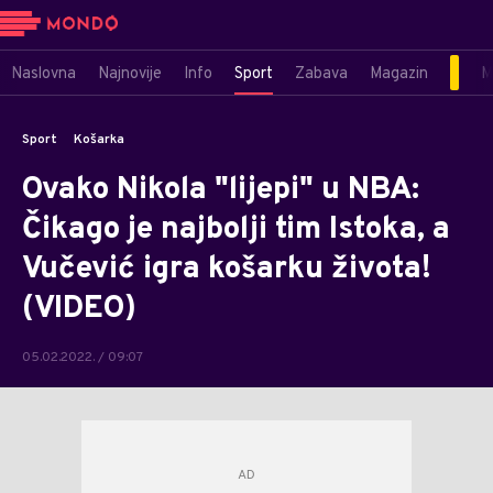
Naslovna
Najnovije
Info
Sport
Zabava
Magazin
M
Sport
Košarka
Ovako Nikola "lijepi" u NBA:
Čikago je najbolji tim Istoka, a
Vučević igra košarku života!
(VIDEO)
05.02.2022. / 09:07