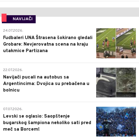
NAVIJAČI
0
24.07.2026.
Fudbaleri UNA Štrasena šokirano gledali
Grobare: Nevjerovatna scena na kraju
utakmice Partizana
0
22.07.2026.
Navijači pucali na autobus sa
Argentincima: Dvojica su prebačena u
bolnicu
1
07.07.2026.
Levski se oglasio: Saopštenje
bugarskog šampiona nekoliko sati pred
meč sa Borcem!