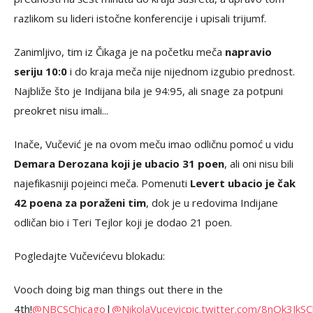
razlikom su lideri istočne konferencije i upisali trijumf.
Zanimljivo, tim iz Čikaga je na početku meča
napravio
seriju 10:0
i do kraja meča nije nijednom izgubio prednost.
Najbliže što je Indijana bila je 94:95, ali snage za potpuni
preokret nisu imali...
Inače, Vučević je na ovom meču imao odličnu pomoć u vidu
Demara Derozana koji je ubacio 31 poen
, ali oni nisu bili
najefikasniji pojeinci meča. Pomenuti
Levert ubacio je čak
42 poena za poraženi tim
, dok je u redovima Indijane
odličan bio i Teri Tejlor koji je dodao 21 poen.
Pogledajte Vučevićevu blokadu:
Vooch doing big man things out there in the
4th!
@NBCSChicago
|
@NikolaVucevic
pic.twitter.com/8nOk3JkS