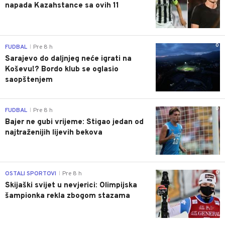
napada Kazahstance sa ovih 11
0
FUDBAL
Pre 8 h
|
Sarajevo do daljnjeg neće igrati na
Koševu!? Bordo klub se oglasio
saopštenjem
0
FUDBAL
Pre 8 h
|
Bajer ne gubi vrijeme: Stigao jedan od
najtraženijih lijevih bekova
0
OSTALI SPORTOVI
Pre 8 h
|
Skijaški svijet u nevjerici: Olimpijska
šampionka rekla zbogom stazama