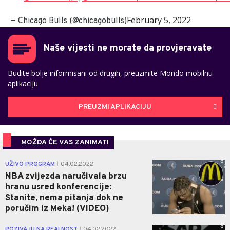
February 5, 2022
— Chicago Bulls (@chicagobulls)
Naše vijesti ne morate da provjeravate
Budite bolje informisani od drugih, preuzmite Mondo mobilnu
aplikaciju
PREUZMI APLIKACIJU
MOŽDA ĆE VAS ZANIMATI
0
UŽIVO PROGRAM
04.02.2022.
|
NBA zvijezda naručivala brzu
hranu usred konferencije:
Stanite, nema pitanja dok ne
poručim iz Meka! (VIDEO)
0
POZIVAJU NA REALNOST
04.02.2022.
|