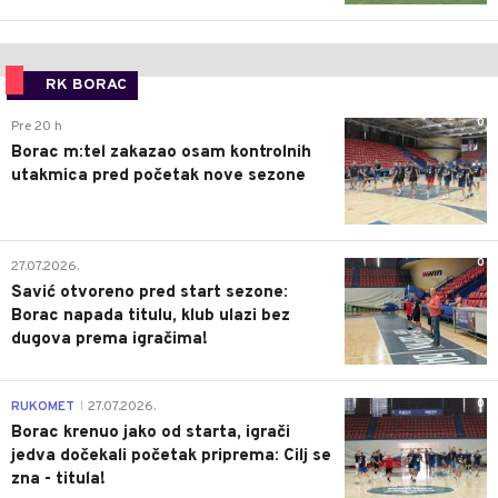
RK BORAC
0
Pre 20 h
Borac m:tel zakazao osam kontrolnih
utakmica pred početak nove sezone
0
27.07.2026.
Savić otvoreno pred start sezone:
Borac napada titulu, klub ulazi bez
dugova prema igračima!
0
RUKOMET
27.07.2026.
|
Borac krenuo jako od starta, igrači
jedva dočekali početak priprema: Cilj se
zna - titula!