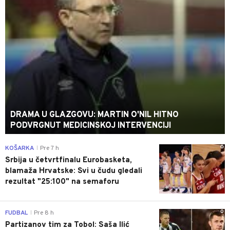
DRAMA U GLAZGOVU: MARTIN O'NIL HITNO
PODVRGNUT MEDICINSKOJ INTERVENCIJI
0
KOŠARKA
Pre 7 h
|
Srbija u četvrtfinalu Eurobasketa,
blamaža Hrvatske: Svi u čudu gledali
rezultat "25:100" na semaforu
0
FUDBAL
Pre 8 h
|
Partizanov tim za Tobol: Saša Ilić