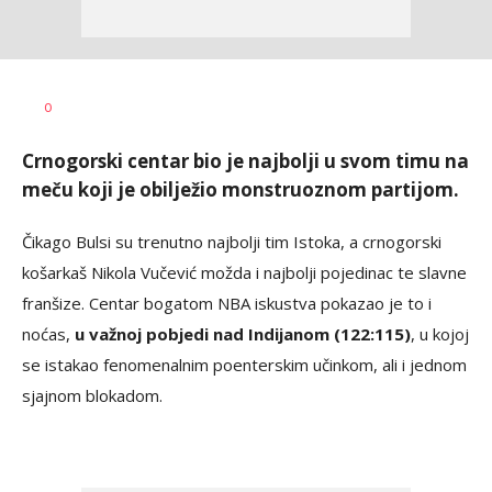
Haris
AUTOR
0
Krhalić
Crnogorski centar bio je najbolji u svom timu na
meču koji je obilježio monstruoznom partijom.
Čikago Bulsi su trenutno najbolji tim Istoka, a crnogorski
košarkaš Nikola Vučević možda i najbolji pojedinac te slavne
franšize. Centar bogatom NBA iskustva pokazao je to i
noćas,
u važnoj pobjedi nad Indijanom (122:115)
, u kojoj
se istakao fenomenalnim poenterskim učinkom, ali i jednom
sjajnom blokadom.