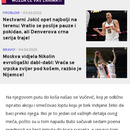
MOŽDA ĆE VAS ZANIMATI
0
PROBLEM!
05.02.2022.
|
Nestvarni Jokić opet najbolji na
terenu: Vratio se poslije pauze i
pokidao, ali Denverova crna
serija traje!
0
BRAVO!
04.02.2022.
|
Moskva vidjela Nikolin
evroligaški dabl-dabl: Vraća se
srpska zvijer pod košem, razbio je
Nijemce!
Na njegovom putu do koša našao se Vučević, koji je odlično
ispratio akciju i smečovao loptu koju je bek Indijane želio da
baci preko njega. Bio je to jedan od važnijih detalja ovog
meča, pošto su u tom napadu Bulsi sačuvali sedam poena
prednosti na šest minuta do kraja susreta, a upravo tom