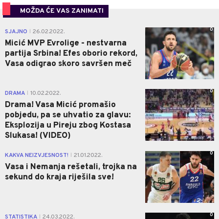
MOŽDA ĆE VAS ZANIMATI
0
SJAJNO
26.02.2022.
|
Micić MVP Evrolige - nestvarna
partija Srbina! Efes oborio rekord,
Vasa odigrao skoro savršen meč
0
DRAMA
10.02.2022.
|
Drama! Vasa Micić promašio
pobjedu, pa se uhvatio za glavu:
Eksplozija u Pireju zbog Kostasa
Slukasa! (VIDEO)
0
KAKVA NEIZVJESNOST!
21.01.2022.
|
Vasa i Nemanja rešetali, trojka na
sekund do kraja riješila sve!
0
STATISTIKA
24.03.2022.
|