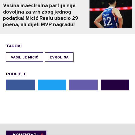
Vasina maestralna partija nije
dovoljna za vrh zbog jednog
podatka! Micić Realu ubacio 29
poena, ali dijeli MVP nagradu!
TAGOVI
VASILIJE MICIĆ
EVROLIGA
PODIJELI
KOMENTARI
0