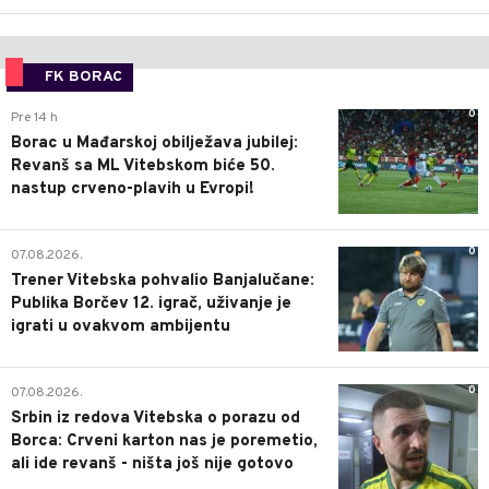
FK BORAC
0
Pre 14 h
Borac u Mađarskoj obilježava jubilej:
Revanš sa ML Vitebskom biće 50.
nastup crveno-plavih u Evropi!
0
07.08.2026.
Trener Vitebska pohvalio Banjalučane:
Publika Borčev 12. igrač, uživanje je
igrati u ovakvom ambijentu
0
07.08.2026.
Srbin iz redova Vitebska o porazu od
Borca: Crveni karton nas je poremetio,
ali ide revanš - ništa još nije gotovo