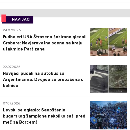
NAVIJAČI
0
24.07.2026.
Fudbaleri UNA Štrasena šokirano gledali
Grobare: Nevjerovatna scena na kraju
utakmice Partizana
0
22.07.2026.
Navijači pucali na autobus sa
Argentincima: Dvojica su prebačena u
bolnicu
1
07.07.2026.
Levski se oglasio: Saopštenje
bugarskog šampiona nekoliko sati pred
meč sa Borcem!