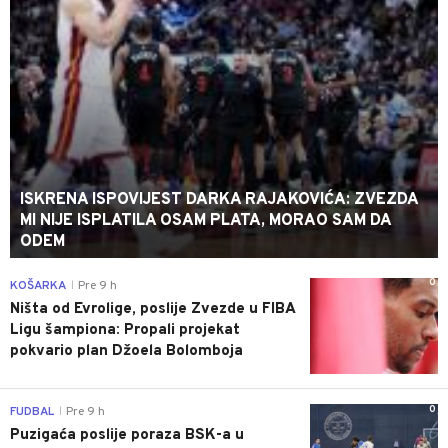
ISKRENA ISPOVIJEST DARKA RAJAKOVIĆA: ZVEZDA
MI NIJE ISPLATILA OSAM PLATA, MORAO SAM DA
ODEM
0
KOŠARKA
Pre 9 h
|
Ništa od Evrolige, poslije Zvezde u FIBA
Ligu šampiona: Propali projekat
pokvario plan Džoela Bolomboja
0
FUDBAL
Pre 9 h
|
Puzigaća poslije poraza BSK-a u