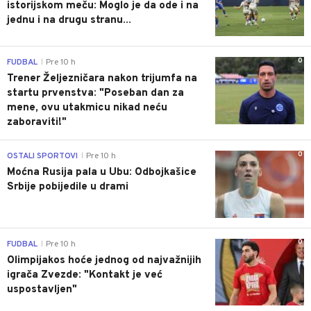
istorijskom meču: Moglo je da ode i na
jednu i na drugu stranu...
0
FUDBAL
Pre 10 h
|
Trener Željezničara nakon trijumfa na
startu prvenstva: "Poseban dan za
mene, ovu utakmicu nikad neću
zaboraviti!"
0
OSTALI SPORTOVI
Pre 10 h
|
Moćna Rusija pala u Ubu: Odbojkašice
Srbije pobijedile u drami
0
FUDBAL
Pre 10 h
|
Olimpijakos hoće jednog od najvažnijih
igrača Zvezde: "Kontakt je već
uspostavljen"