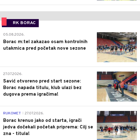
RK BORAC
0
05.08.2026.
Borac m:tel zakazao osam kontrolnih
utakmica pred početak nove sezone
0
27.07.2026.
Savić otvoreno pred start sezone:
Borac napada titulu, klub ulazi bez
dugova prema igračima!
0
RUKOMET
27.07.2026.
|
Borac krenuo jako od starta, igrači
jedva dočekali početak priprema: Cilj se
zna - titula!