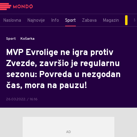
Naslovna
Najnovije
Info
Sport
Zabava
Magazin
M
Sport
Košarka
MVP Evrolige ne igra protiv
Zvezde, završio je regularnu
sezonu: Povreda u nezgodan
čas, mora na pauzu!
26.03.2022. / 16:16