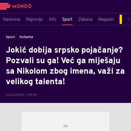
Naslovna
Najnovije
Info
Sport
Zabava
Magazin
M
Sport
Košarka
Jokić dobija srpsko pojačanje?
Pozvali su ga! Već ga miješaju
sa Nikolom zbog imena, važi za
velikog talenta!
10.06.2022. / 09:19