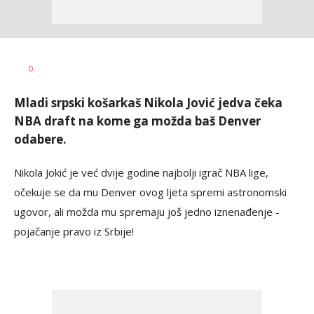
Haris
AUTOR
0
Krhalić
Mladi srpski košarkaš Nikola Jović jedva čeka
NBA draft na kome ga možda baš Denver
odabere.
Nikola Jokić je već dvije godine najbolji igrač NBA lige,
očekuje se da mu Denver ovog ljeta spremi astronomski
ugovor, ali možda mu spremaju još jedno iznenađenje -
pojačanje pravo iz Srbije!