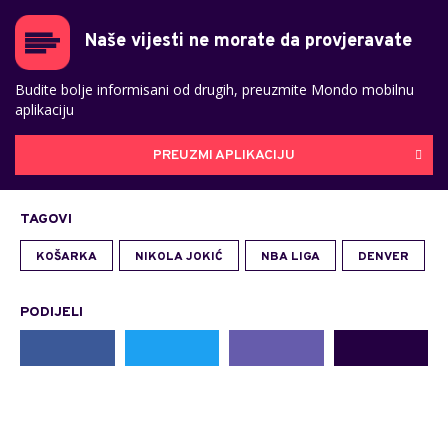
Naše vijesti ne morate da provjeravate
Budite bolje informisani od drugih, preuzmite Mondo mobilnu
aplikaciju
PREUZMI APLIKACIJU
TAGOVI
KOŠARKA
NIKOLA JOKIĆ
NBA LIGA
DENVER
PODIJELI