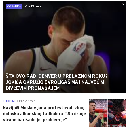
0
Pre 13 min
KOŠARKA
ŠTA OVO RADI DENVER U PRELAZNOM ROKU?
JOKIĆA OKRUŽIO EVROLIGAŠIMA I NAJVEĆIM
DIVČEVIM PROMAŠAJEM
0
FUDBAL
Pre 27 min
|
Navijači Moskovljana protestovali zbog
dolaska albanskog fudbalera: "Sa druge
strane barikade je, problem je"