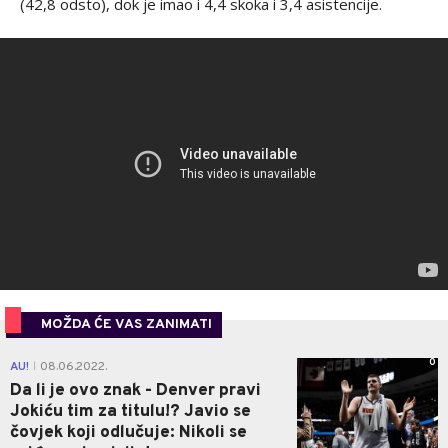
(42,8 odsto), dok je imao i 4,4 skoka i 3,4 asistencije.
MOŽDA ĆE VAS ZANIMATI
0
AU!
08.06.2022.
|
Da li je ovo znak - Denver pravi
Jokiću tim za titulu!? Javio se
čovjek koji odlučuje: Nikoli se