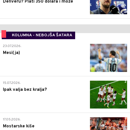
Denveru? Plati 350 dolara i može
KOLUMNA - NEBOJŠA ŠATARA
0
23.07.2026.
Mesi(ja)
2
15.07.2026.
Ipak valja bez kralja?
0
17.05.2026.
Mostarske kiše