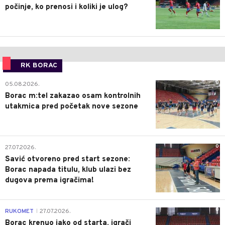
počinje, ko prenosi i koliki je ulog?
RK BORAC
0
05.08.2026.
Borac m:tel zakazao osam kontrolnih
utakmica pred početak nove sezone
0
27.07.2026.
Savić otvoreno pred start sezone:
Borac napada titulu, klub ulazi bez
dugova prema igračima!
0
RUKOMET
27.07.2026.
|
Borac krenuo jako od starta, igrači