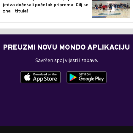
jedva dočekali početak priprema: Cilj se
zna - titula!
PREUZMI NOVU MONDO APLIKACIJU
Savršen spoj vijesti i zabave.