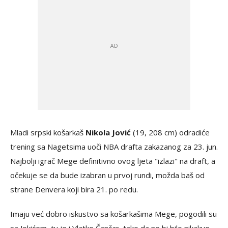
Mladi srpski košarkaš
Nikola Jović
(19, 208 cm) odradiće
trening sa Nagetsima uoči NBA drafta zakazanog za 23. jun.
Najbolji igrač Mege definitivno ovog ljeta "izlazi" na draft, a
očekuje se da bude izabran u prvoj rundi, možda baš od
strane Denvera koji bira 21. po redu.
Imaju već dobro iskustvo sa košarkašima Mege, pogodili su