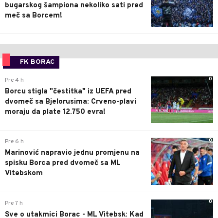
bugarskog šampiona nekoliko sati pred
meč sa Borcem!
FK BORAC
0
Pre 4 h
Borcu stigla "čestitka" iz UEFA pred
dvomeč sa Bjelorusima: Crveno-plavi
moraju da plate 12.750 evra!
0
Pre 6 h
Marinović napravio jednu promjenu na
spisku Borca pred dvomeč sa ML
Vitebskom
0
Pre 7 h
Sve o utakmici Borac - ML Vitebsk: Kad