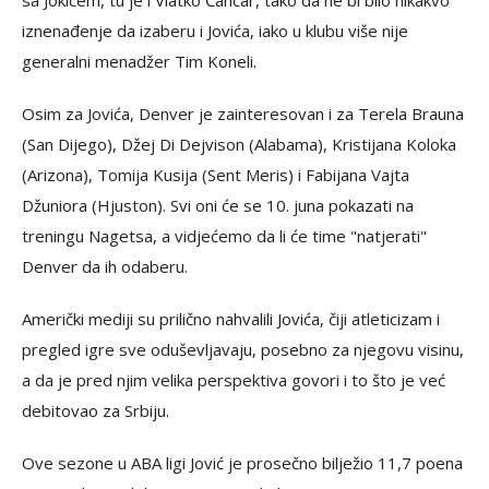
sa Jokićem, tu je i Vlatko Čančar, tako da ne bi bilo nikakvo
iznenađenje da izaberu i Jovića, iako u klubu više nije
generalni menadžer Tim Koneli.
Osim za Jovića, Denver je zainteresovan i za Terela Brauna
(San Dijego), Džej Di Dejvison (Alabama), Kristijana Koloka
(Arizona), Tomija Kusija (Sent Meris) i Fabijana Vajta
Džuniora (Hjuston). Svi oni će se 10. juna pokazati na
treningu Nagetsa, a vidjećemo da li će time "natjerati"
Denver da ih odaberu.
Američki mediji su prilično nahvalili Jovića, čiji atleticizam i
pregled igre sve oduševljavaju, posebno za njegovu visinu,
a da je pred njim velika perspektiva govori i to što je već
debitovao za Srbiju.
Ove sezone u ABA ligi Jović je prosečno bilježio 11,7 poena