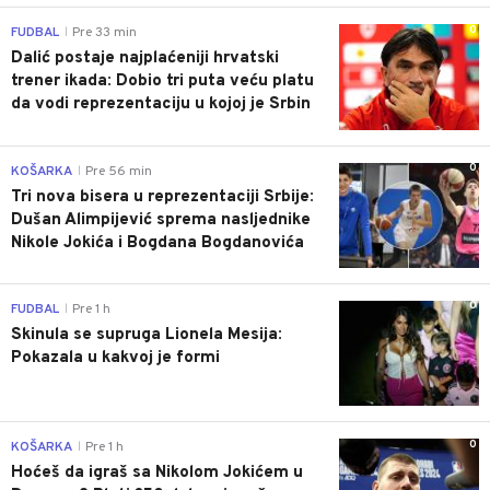
0
FUDBAL
Pre 33 min
|
Dalić postaje najplaćeniji hrvatski
trener ikada: Dobio tri puta veću platu
da vodi reprezentaciju u kojoj je Srbin
0
KOŠARKA
Pre 56 min
|
Tri nova bisera u reprezentaciji Srbije:
Dušan Alimpijević sprema nasljednike
Nikole Jokića i Bogdana Bogdanovića
0
FUDBAL
Pre 1 h
|
Skinula se supruga Lionela Mesija:
Pokazala u kakvoj je formi
0
KOŠARKA
Pre 1 h
|
Hoćeš da igraš sa Nikolom Jokićem u