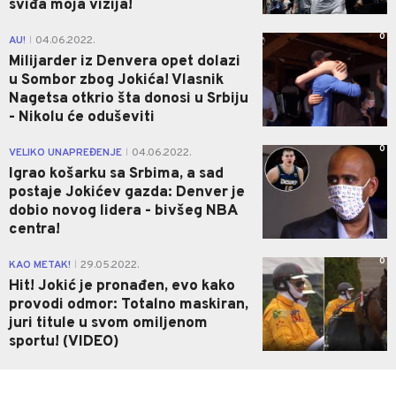
sviđa moja vizija!
0
AU!
04.06.2022.
|
Milijarder iz Denvera opet dolazi
u Sombor zbog Jokića! Vlasnik
Nagetsa otkrio šta donosi u Srbiju
- Nikolu će oduševiti
0
VELIKO UNAPREĐENJE
04.06.2022.
|
Igrao košarku sa Srbima, a sad
postaje Jokićev gazda: Denver je
dobio novog lidera - bivšeg NBA
centra!
0
KAO METAK!
29.05.2022.
|
Hit! Jokić je pronađen, evo kako
provodi odmor: Totalno maskiran,
juri titule u svom omiljenom
sportu! (VIDEO)