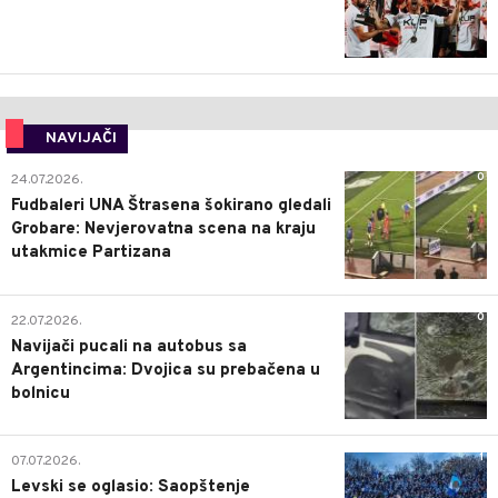
NAVIJAČI
0
24.07.2026.
Fudbaleri UNA Štrasena šokirano gledali
Grobare: Nevjerovatna scena na kraju
utakmice Partizana
0
22.07.2026.
Navijači pucali na autobus sa
Argentincima: Dvojica su prebačena u
bolnicu
1
07.07.2026.
Levski se oglasio: Saopštenje