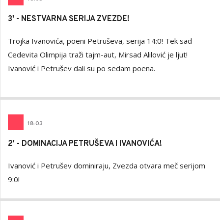
3' - NESTVARNA SERIJA ZVEZDE!
Trojka Ivanovića, poeni Petruševa, serija 14:0! Tek sad
Cedevita Olimpija traži tajm-aut, Mirsad Alilović je ljut!
Ivanović i Petrušev dali su po sedam poena.
18
:
03
2' - DOMINACIJA PETRUŠEVA I IVANOVIĆA!
Ivanović i Petrušev dominiraju, Zvezda otvara meč serijom
9:0!