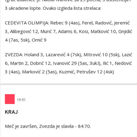
3 ukradene lopte. Ovako izgleda lista strelaca:
CEDEVITA OLIMPIJA: Rebec 9 (4as), Ferel, Radović, Jeremić
3, Alibegović 12, Murić 7, Adams 6, Kosi, Matković 10, Gnjidić
4 (7as, 5sk), Omić 9
ZVEZDA: Holand 3, Lazarević 4 (7sk), MItrović 10 (5sk), Lazić
6, Martin 2, Dobrić 12, Ivanović 29 (5as, 3uk.l), Ilić 1, Nedović
3 (4as), Marković 2 (5as), Kuzmić, Petrušev 12 (4sk)
19
:
51
KRAJ
Meč je završen, Zvezda je slavila - 84:70.