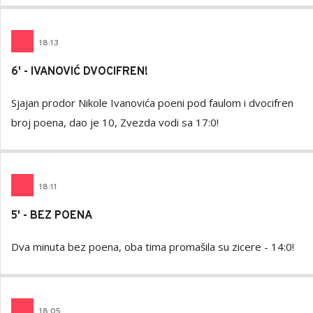
18
:
13
6' - IVANOVIĆ DVOCIFREN!
Sjajan prodor Nikole Ivanovića poeni pod faulom i dvocifren
broj poena, dao je 10, Zvezda vodi sa 17:0!
18
:
11
5' - BEZ POENA
Dva minuta bez poena, oba tima promašila su zicere - 14:0!
18
:
05