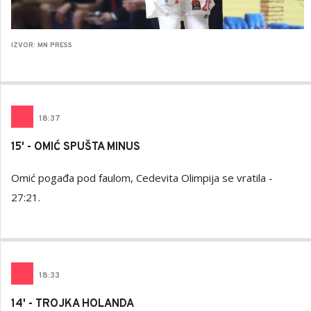
IZVOR: MN PRESS
18
:
37
15' - OMIĆ SPUŠTA MINUS
Omić pogađa pod faulom, Cedevita Olimpija se vratila -
27:21.
18
:
33
14' - TROJKA HOLANDA