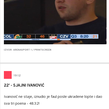
IZVOR: ARENASPORT 1 / PRINTSCREEN
19
:
12
22' - SJAJNI IVANOVIĆ
Ivanović ne staje, iznudio je faul posle ukradene lopte i dao
sva tri poena - 48:32!