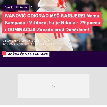
Sport
Košarka
0
IVANOVIĆ ODIGRAO MEČ KARIJERE! Nema
Kampaca i Vildoze, tu je Nikola - 29 poena
i DOMINACIJA Zvezde pred Dončićem!
OBJAVLJENO: 24.04.2023. / 17:17
POSLEDNJA OBJAVA: 24.04.2023. / 19:51
MOŽDA ĆE VAS ZANIMATI