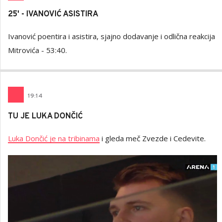
25' - IVANOVIĆ ASISTIRA
Ivanović poentira i asistira, sjajno dodavanje i odlična reakcija
Mitrovića - 53:40.
19
:
14
TU JE LUKA DONČIĆ
Luka Dončić je na tribinama
i gleda meč Zvezde i Cedevite.