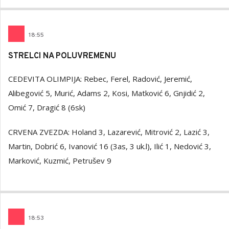
18
:
55
STRELCI NA POLUVREMENU
CEDEVITA OLIMPIJA: Rebec, Ferel, Radović, Jeremić,
Alibegović 5, Murić, Adams 2, Kosi, Matković 6, Gnjidić 2,
Omić 7, Dragić 8 (6sk)
CRVENA ZVEZDA: Holand 3, Lazarević, Mitrović 2, Lazić 3,
Martin, Dobrić 6, Ivanović 16 (3as, 3 uk.l), Ilić 1, Nedović 3,
Marković, Kuzmić, Petrušev 9
18
:
53