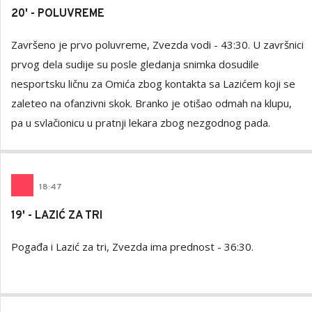
20' - POLUVREME
Završeno je prvo poluvreme, Zvezda vodi - 43:30. U završnici
prvog dela sudije su posle gledanja snimka dosudile
nesportsku ličnu za Omića zbog kontakta sa Lazićem koji se
zaleteo na ofanzivni skok. Branko je otišao odmah na klupu,
pa u svlačionicu u pratnji lekara zbog nezgodnog pada.
18
:
47
19' - LAZIĆ ZA TRI
Pogađa i Lazić za tri, Zvezda ima prednost - 36:30.