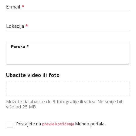
E-mail
*
Lokacija
*
Ubacite video ili foto
Možete da ubacite do 3 fotografije ili videa. Ne smije biti
više od 25 MB.
Pristajete na
Mondo portala.
pravila korišćenja