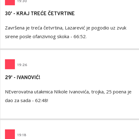
19
:
30
30' - KRAJ TREĆE ČETVRTINE
Završena je treća četvrtina, Lazarević je pogodio uz zvuk
sirene posle ofanzivnog skoka - 66:52.
19
:
26
29' - IVANOVIĆ!
NEverovatna utakmica NIkole Ivanovića, trojka, 25 poena je
dao za sada - 62:48!
19
:
18