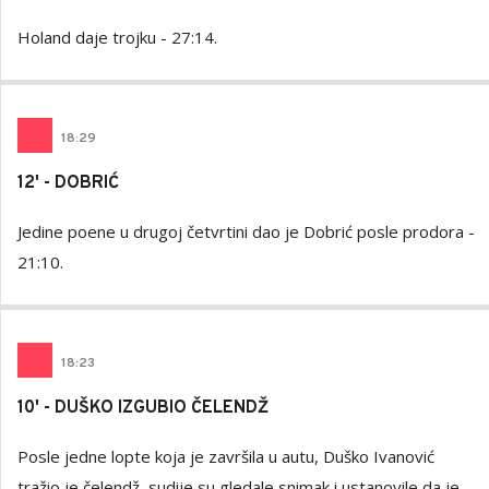
Holand daje trojku - 27:14.
18
:
29
12' - DOBRIĆ
Jedine poene u drugoj četvrtini dao je Dobrić posle prodora -
21:10.
18
:
23
10' - DUŠKO IZGUBIO ČELENDŽ
Posle jedne lopte koja je završila u autu, Duško Ivanović
tražio je čelendž, sudije su gledale snimak i ustanovile da je