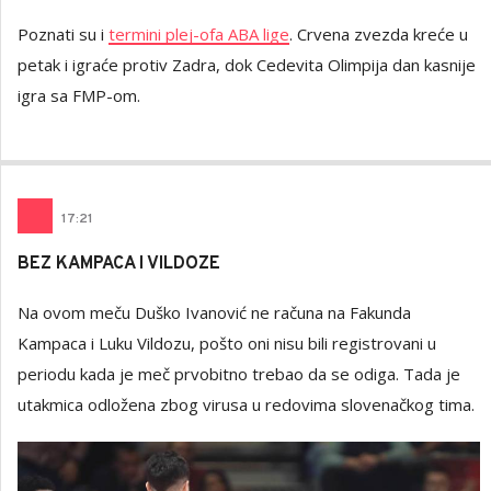
Poznati su i
termini plej-ofa ABA lige
. Crvena zvezda kreće u
petak i igraće protiv Zadra, dok Cedevita Olimpija dan kasnije
igra sa FMP-om.
17
:
21
BEZ KAMPACA I VILDOZE
Na ovom meču Duško Ivanović ne računa na Fakunda
Kampaca i Luku Vildozu, pošto oni nisu bili registrovani u
periodu kada je meč prvobitno trebao da se odiga. Tada je
utakmica odložena zbog virusa u redovima slovenačkog tima.