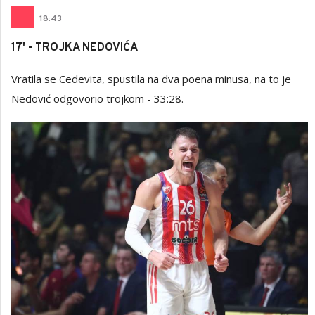
18
:
43
17' - TROJKA NEDOVIĆA
Vratila se Cedevita, spustila na dva poena minusa, na to je
Nedović odgovorio trojkom - 33:28.