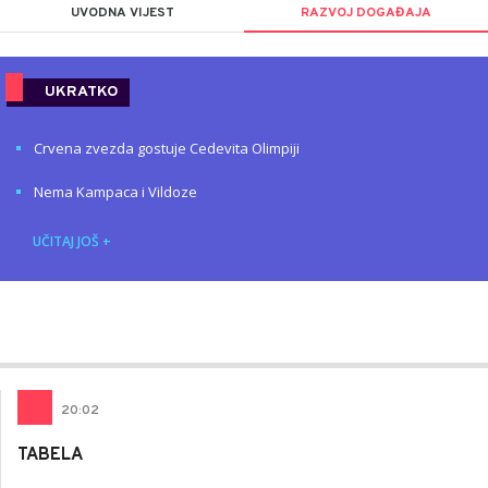
UVODNA VIJEST
RAZVOJ DOGAĐAJA
UKRATKO
Crvena zvezda gostuje Cedevita Olimpiji
Nema Kampaca i Vildoze
UČITAJ JOŠ
+
Nemanja
AUTOR
Stanojčić
20
:
02
TABELA