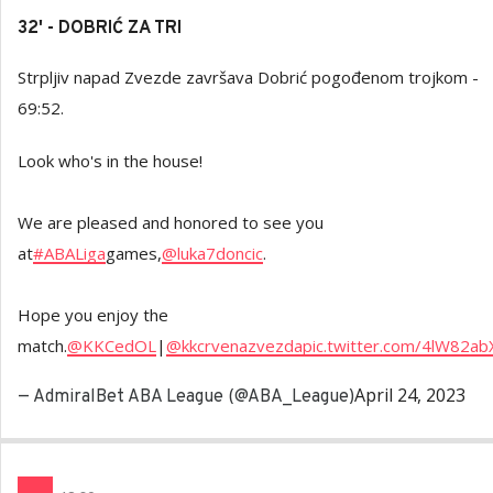
32' - DOBRIĆ ZA TRI
Strpljiv napad Zvezde završava Dobrić pogođenom trojkom -
69:52.
Look who's in the house!
We are pleased and honored to see you
at
#ABALiga
games,
@luka7doncic
.
Hope you enjoy the
match.
@KKCedOL
|
@kkcrvenazvezda
pic.twitter.com/4lW82ab
April 24, 2023
— AdmiralBet ABA League (@ABA_League)