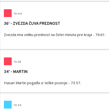
19
:
44
36' - ZVEZDA ČUVA PREDNOST
Zvezda ima veliku prednost na četiri minuta pre kraja - 76:61.
19
:
38
34' - MARTIN
Hasan Martin pogađa iz teške pozicije - 73:57.
19
:
34