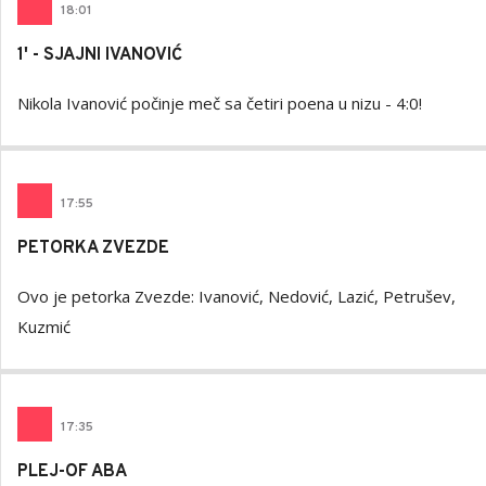
18
:
01
1' - SJAJNI IVANOVIĆ
Nikola Ivanović počinje meč sa četiri poena u nizu - 4:0!
17
:55
PETORKA ZVEZDE
Ovo je petorka Zvezde: Ivanović, Nedović, Lazić, Petrušev,
Kuzmić
17
:
35
PLEJ-OF ABA