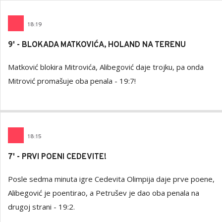
18
:
19
9' - BLOKADA MATKOVIĆA, HOLAND NA TERENU
Matković blokira Mitrovića, Alibegović daje trojku, pa onda
Mitrović promašuje oba penala - 19:7!
18
:
15
7' - PRVI POENI CEDEVITE!
Posle sedma minuta igre Cedevita Olimpija daje prve poene,
Alibegović je poentirao, a Petrušev je dao oba penala na
drugoj strani - 19:2.