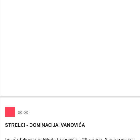
20
:
00
STRELCI - DOMINACIJA IVANOVIĆA
Igrač utakmice je Nikola Ivanović sa 29 poena, 5 asistencija i