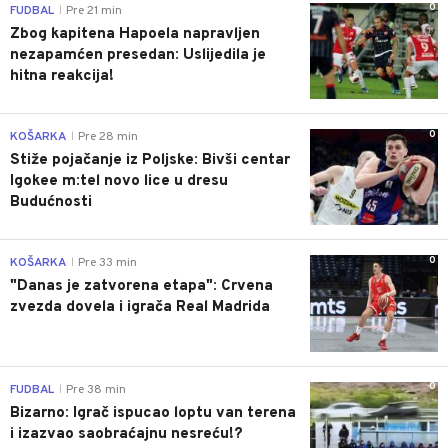
0
FUDBAL
Pre 21 min
|
Zbog kapitena Hapoela napravljen
nezapamćen presedan: Uslijedila je
hitna reakcija!
0
KOŠARKA
Pre 28 min
|
Stiže pojačanje iz Poljske: Bivši centar
Igokee m:tel novo lice u dresu
Budućnosti
0
KOŠARKA
Pre 33 min
|
"Danas je zatvorena etapa": Crvena
zvezda dovela i igrača Real Madrida
0
FUDBAL
Pre 38 min
|
Bizarno: Igrač ispucao loptu van terena
i izazvao saobraćajnu nesreću!?