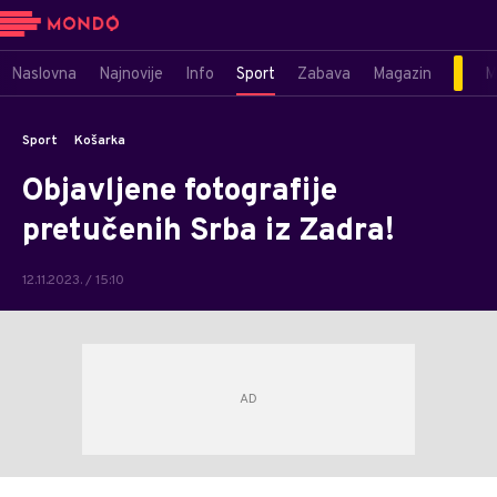
Naslovna
Najnovije
Info
Sport
Zabava
Magazin
M
Sport
Košarka
Objavljene fotografije
pretučenih Srba iz Zadra!
12.11.2023. / 15:10