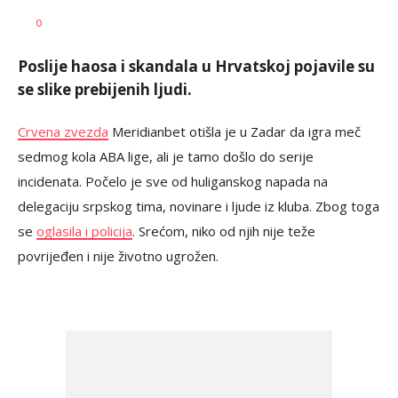
Goran
AUTOR
0
Arbutina
Poslije haosa i skandala u Hrvatskoj pojavile su
se slike prebijenih ljudi.
Crvena zvezda
Meridianbet otišla je u Zadar da igra meč
sedmog kola ABA lige, ali je tamo došlo do serije
incidenata. Počelo je sve od huliganskog napada na
delegaciju srpskog tima, novinare i ljude iz kluba. Zbog toga
se
oglasila i policija
. Srećom, niko od njih nije teže
povrijeđen i nije životno ugrožen.