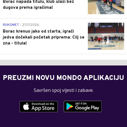
Borac napada titulu, klub ulazi bez
dugova prema igračima!
0
RUKOMET
27.07.2026.
|
Borac krenuo jako od starta, igrači
jedva dočekali početak priprema: Cilj se
zna - titula!
PREUZMI NOVU MONDO APLIKACIJU
Savršen spoj vijesti i zabave.