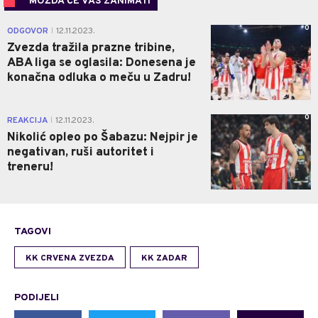
MOŽDA ĆE VAS ZANIMATI
0
ODGOVOR
12.11.2023.
|
Zvezda tražila prazne tribine,
ABA liga se oglasila: Donesena je
konačna odluka o meču u Zadru!
0
REAKCIJA
12.11.2023.
|
Nikolić opleo po Šabazu: Nejpir je
negativan, ruši autoritet i
treneru!
TAGOVI
KK CRVENA ZVEZDA
KK ZADAR
PODIJELI