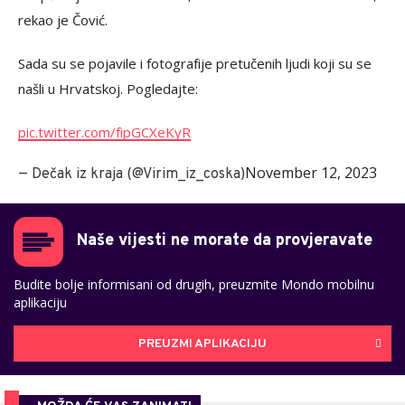
rekao je Čović.
Sada su se pojavile i fotografije pretučenih ljudi koji su se
našli u Hrvatskoj. Pogledajte:
pic.twitter.com/fipGCXeKyR
November 12, 2023
— Dečak iz kraja (@Virim_iz_coska)
Naše vijesti ne morate da provjeravate
Budite bolje informisani od drugih, preuzmite Mondo mobilnu
aplikaciju
PREUZMI APLIKACIJU