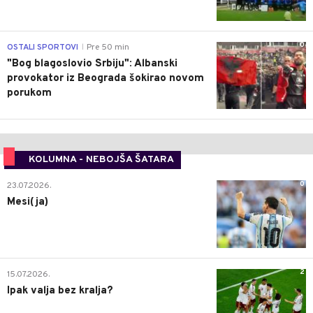
0
OSTALI SPORTOVI
Pre 50 min
|
"Bog blagoslovio Srbiju": Albanski
provokator iz Beograda šokirao novom
porukom
KOLUMNA - NEBOJŠA ŠATARA
0
23.07.2026.
Mesi(ja)
2
15.07.2026.
Ipak valja bez kralja?