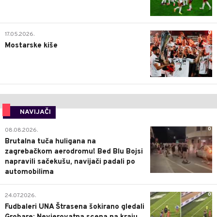
0
17.05.2026.
Mostarske kiše
NAVIJAČI
0
08.08.2026.
Brutalna tuča huligana na
zagrebačkom aerodromu! Bed Blu Bojsi
napravili sačekušu, navijači padali po
automobilima
0
24.07.2026.
Fudbaleri UNA Štrasena šokirano gledali