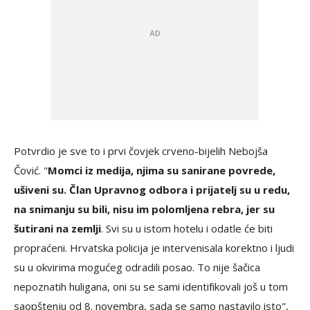
Potvrdio je sve to i prvi čovjek crveno-bijelih Nebojša
Čović. "
Momci iz medija, njima su sanirane povrede,
ušiveni su. Član Upravnog odbora i prijatelj su u redu,
na snimanju su bili, nisu im polomljena rebra, jer su
šutirani na zemlji
. Svi su u istom hotelu i odatle će biti
propraćeni. Hrvatska policija je intervenisala korektno i ljudi
su u okvirima mogućeg odradili posao. To nije šačica
nepoznatih huligana, oni su se sami identifikovali još u tom
saopštenju od 8. novembra, sada se samo nastavilo isto",