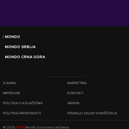
MONDO
MONDO SRBIJA
MONDO CRNA GORA
O NAMA
MARKETING
IMPRESUM
KONTAKT
POLITIKA O KOLAČIĆIMA
ARHIVA
POLITIKA PRIVATNOSTI
PRAVILA I USLOVI KORIŠĆENJA
m:tel
©
2026
Mondo
Sva prava zadržana.