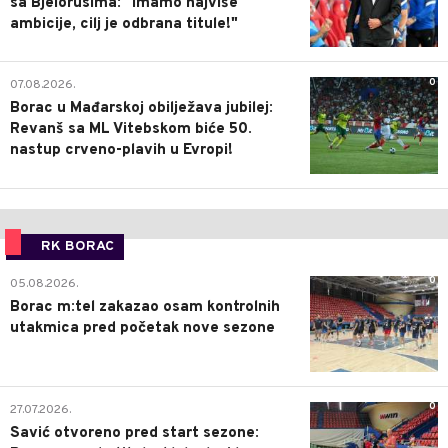
sa Bjelorusima: "Imamo najviše
ambicije, cilj je odbrana titule!"
0
07.08.2026.
Borac u Mađarskoj obilježava jubilej:
Revanš sa ML Vitebskom biće 50.
nastup crveno-plavih u Evropi!
RK BORAC
0
05.08.2026.
Borac m:tel zakazao osam kontrolnih
utakmica pred početak nove sezone
0
27.07.2026.
Savić otvoreno pred start sezone: