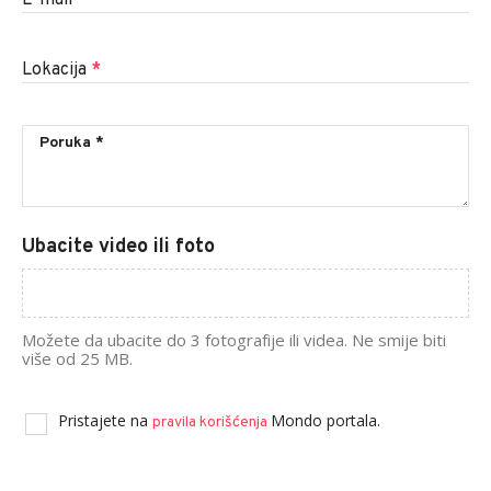
Lokacija
*
Ubacite video ili foto
Možete da ubacite do 3 fotografije ili videa. Ne smije biti
više od 25 MB.
Pristajete na
Mondo portala.
pravila korišćenja