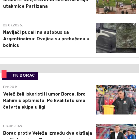
Grobare: Nevjerovatna scena na kraju
utakmice Partizana
0
22.07.2026.
Navijači pucali na autobus sa
Argentincima: Dvojica su prebačena u
bolnicu
FK BORAC
0
Pre 20 h
Velež želi iskoristiti umor Borca, Ibro
Rahimić optimista: Po kvalitetu smo
četvrta ekipa u ligi
0
08.08.2026.
Borac protiv Veleža između dva okršaja