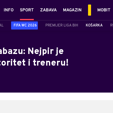
INFO
SPORT
ZABAVA
MAGAZIN
MOBIT
AL
FIFA WC 2026
PREMIJER LIGA BIH
KOŠARKA
R
abazu: Nejpir je
oritet i treneru!