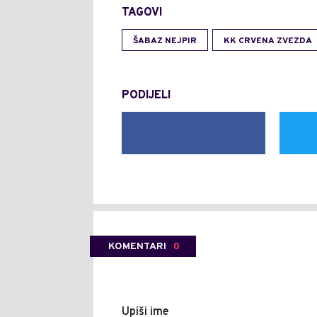
TAGOVI
ŠABAZ NEJPIR
KK CRVENA ZVEZDA
PODIJELI
KOMENTARI
0
Upiši ime