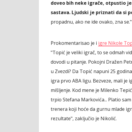
doveo bih neke igrače, otpustio je
sastava. Ljudski je priznati da si p
propadnu, ako ne ide ovako, zna se."
Prokomentarisao je i
igre Nikole To
"Topić je veliki igrač, to se odmah vi
dovodi u pitanje. Pokojni Dražen Petro
u Zvezdi? Da Topić napuni 25 godina?
igra prvo ABA ligu. Bezveze, mali je 
mišljenje. Kod mene je Milenko Tepić
trpio Stefana Markovića... Platio sam
trenera koji hoće da gurnu mlade igra
rezultate", zaključio je Nikolić.