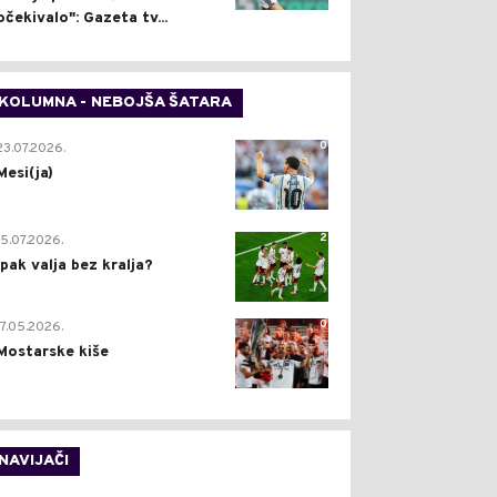
očekivalo": Gazeta tv...
KOLUMNA - NEBOJŠA ŠATARA
0
23.07.2026.
Mesi(ja)
2
15.07.2026.
Ipak valja bez kralja?
0
17.05.2026.
Mostarske kiše
NAVIJAČI