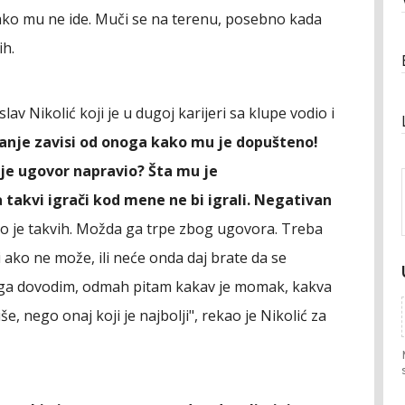
kako mu ne ide. Muči se na terenu, posebno kada
ih.
av Nikolić koji je u dugoj karijeri sa klupe vodio i
anje zavisi od onoga kako mu je dopušteno!
 je ugovor napravio? Šta mu je
akvi igrači kod mene ne bi igrali. Negativan
go je takvih. Možda ga trpe zbog ugovora. Treba
 ako ne može, ili neće onda daj brate da se
d ga dovodim, odmah pitam kakav je momak, kakva
iše, nego onaj koji je najbolji", rekao je Nikolić za