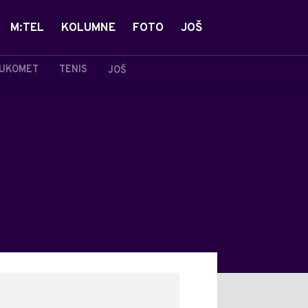
M:TEL
KOLUMNE
FOTO
JOŠ
UKOMET
TENIS
JOŠ