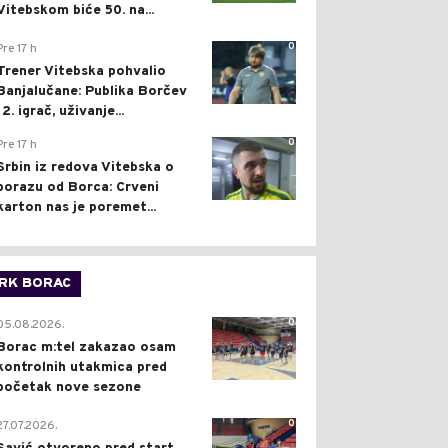
Vitebskom biće 50. na...
0
Pre 17 h
Trener Vitebska pohvalio
Banjalučane: Publika Borčev
12. igrač, uživanje...
0
Pre 17 h
Srbin iz redova Vitebska o
porazu od Borca: Crveni
karton nas je poremet...
RK BORAC
0
05.08.2026.
Borac m:tel zakazao osam
kontrolnih utakmica pred
početak nove sezone
0
27.07.2026.