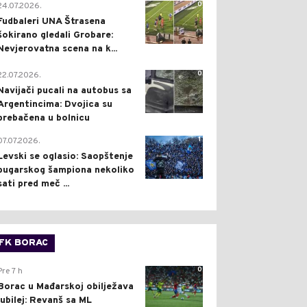
0
24.07.2026.
Fudbaleri UNA Štrasena
šokirano gledali Grobare:
Nevjerovatna scena na k...
0
22.07.2026.
Navijači pucali na autobus sa
Argentincima: Dvojica su
prebačena u bolnicu
1
07.07.2026.
Levski se oglasio: Saopštenje
bugarskog šampiona nekoliko
sati pred meč ...
FK BORAC
0
Pre 7 h
Borac u Mađarskoj obilježava
jubilej: Revanš sa ML