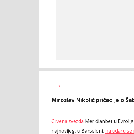
Goran
AUTOR
0
Arbutina
Miroslav Nikolić pričao je o Ša
Crvena zvezda
Meridianbet u Evroligi
najnovijeg, u Barseloni,
na udaru se 