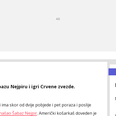
bazu Nejpiru i igri Crvene zvezde.
 ima skor od dvije pobjede i pet poraza i poslije
našao Šabaz Nejpir
. Američki košarkaš doveden je