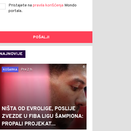
Pristajete na
pravila korišćenja
Mondo
portala.
POŠALJI
NAJNOVIJE
0
Pre 2 h
KOŠARKA
NIŠTA OD EVROLIGE, POSLIJE
ZVEZDE U FIBA LIGU ŠAMPIONA:
PROPALI PROJEKAT...