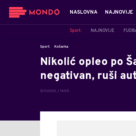
NASLOVNA
NAJNOVIJE
Sport:
NAJNOVIJE
FUDB
Sport
Košarka
Nikolić opleo po Š
negativan, ruši aut
12.11.2023. / 14:05