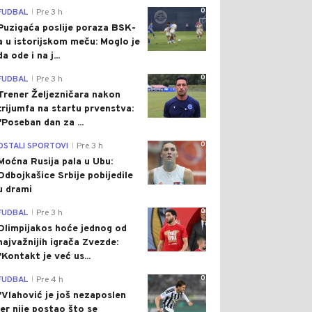
0
FUDBAL
Pre 3 h
|
Puzigaća poslije poraza BSK-
a u istorijskom meču: Moglo je
da ode i na j...
0
FUDBAL
Pre 3 h
|
Trener Željezničara nakon
trijumfa na startu prvenstva:
"Poseban dan za ...
0
OSTALI SPORTOVI
Pre 3 h
|
Moćna Rusija pala u Ubu:
Odbojkašice Srbije pobijedile
u drami
0
FUDBAL
Pre 3 h
|
Olimpijakos hoće jednog od
najvažnijih igrača Zvezde:
"Kontakt je već us...
0
FUDBAL
Pre 4 h
|
"Vlahović je još nezaposlen
jer nije postao što se