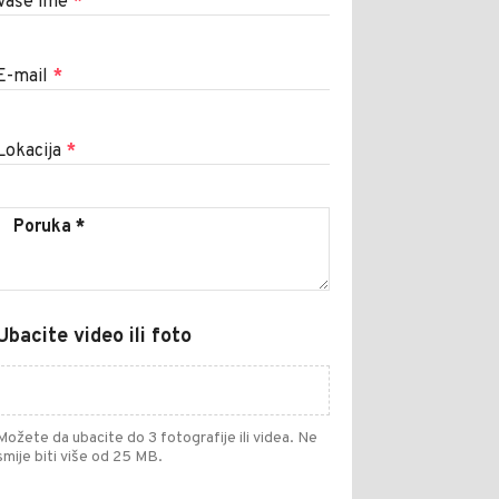
Vaše ime
*
E-mail
*
Lokacija
*
Ubacite video ili foto
Možete da ubacite do 3 fotografije ili videa. Ne
smije biti više od 25 MB.