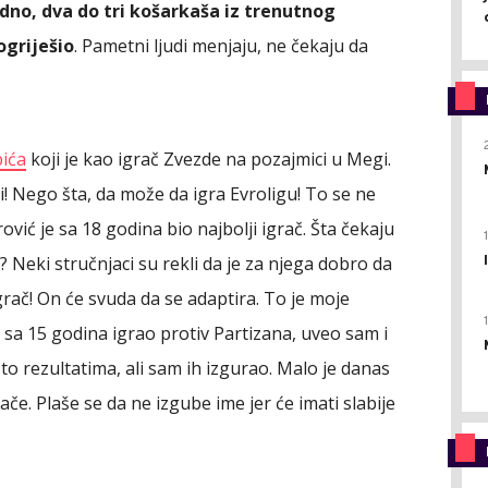
dno, dva do tri košarkaša iz trenutnog
ogriješio
. Pametni ljudi menjaju, ne čekaju da
pića
koji je kao igrač Zvezde na pozajmici u Megi.
di! Nego šta, da može da igra Evroligu! To se ne
vić je sa 18 godina bio najbolji igrač. Šta čekaju
 Neki stručnjaci su rekli da je za njega dobro da
igrač! On će svuda da se adaptira. To je moje
 sa 15 godina igrao protiv Partizana, uveo sam i
 to rezultatima, ali sam ih izgurao. Malo je danas
če. Plaše se da ne izgube ime jer će imati slabije