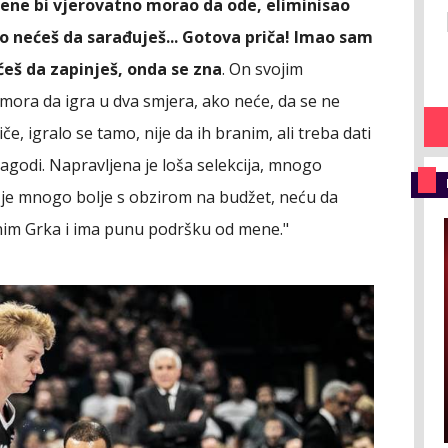
ene bi vjerovatno morao da ode, eliminisao
o nećeš da sarađuješ... Gotova priča! Imao sam
ćeš da zapinješ, onda se zna
. On svojim
 mora da igra u dva smjera, ako neće, da se ne
e, igralo se tamo, nije da ih branim, ali treba dati
godi. Napravljena je loša selekcija, mnogo
 je mnogo bolje s obzirom na budžet, neću da
jenim Grka i ima punu podršku od mene."