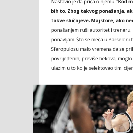
Nastavio je da priča o njemu. "
Kod m
bih to. Zbog takvog ponašanja, ak
takve slučajeve. Majstore, ako ne
ponašanjem ruši autoritet i treneru,
ponavljam. Što se meča u Barseloni tič
Sferopulosu malo vremena da se prila
povrijeđenih, previše bekova, moglo
ulazim u to ko je selektovao tim, ci