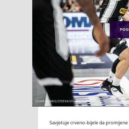
POG
IZVOR: MONDO/STEFAN STOJANOVIĆ
Savjetuje crveno-bijele da promijene 