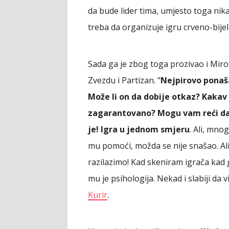
da bude lider tima, umjesto toga ni
treba da organizuje igru crveno-bijel
Sada ga je zbog toga prozivao i Mirosl
Zvezdu i Partizan. "
Nejpirovo ponaš
Može li on da dobije otkaz? Kakav
zagarantovano? Mogu vam reći da t
je! Igra u jednom smjeru
. Ali, mno
mu pomoći, možda se nije snašao. Ali
razilazimo! Kad skeniram igrača ka
mu je psihologija. Nekad i slabiji da v
Kurir
.