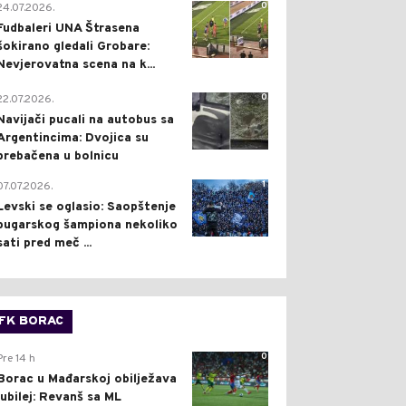
0
24.07.2026.
Fudbaleri UNA Štrasena
šokirano gledali Grobare:
Nevjerovatna scena na k...
0
22.07.2026.
Navijači pucali na autobus sa
Argentincima: Dvojica su
prebačena u bolnicu
1
07.07.2026.
Levski se oglasio: Saopštenje
bugarskog šampiona nekoliko
sati pred meč ...
FK BORAC
0
Pre 14 h
Borac u Mađarskoj obilježava
jubilej: Revanš sa ML