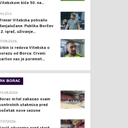
Vitebskom biće 50. na...
0
Pre 23 h
Trener Vitebska pohvalio
Banjalučane: Publika Borčev
12. igrač, uživanje...
0
07.08.2026.
Srbin iz redova Vitebska o
porazu od Borca: Crveni
karton nas je poremet...
RK BORAC
0
05.08.2026.
Borac m:tel zakazao osam
kontrolnih utakmica pred
početak nove sezone
0
27.07.2026.