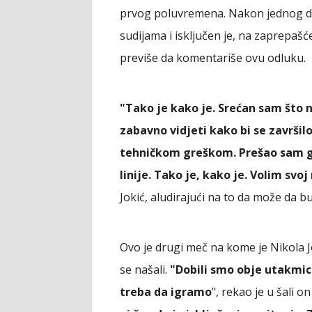
prvog poluvremena. Nakon jednog d
sudijama i isključen je, na zaprepašć
previše da komentariše ovu odluku.
"Tako je kako je. Srećan sam što ni
zabavno vidjeti kako bi se završil
tehničkom greškom. Prešao sam gra
linije. Tako je, kako je. Volim sv
Jokić, aludirajući na to da može da 
Ovo je drugi meč na kome je Nikola Jo
se našali.
"Dobili smo obje utakmice
treba da igramo
", rekao je u šali o