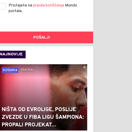
Pristajete na
pravila korišćenja
Mondo
portala.
POŠALJI
NAJNOVIJE
0
Pre 9 h
KOŠARKA
NIŠTA OD EVROLIGE, POSLIJE
ZVEZDE U FIBA LIGU ŠAMPIONA:
PROPALI PROJEKAT...