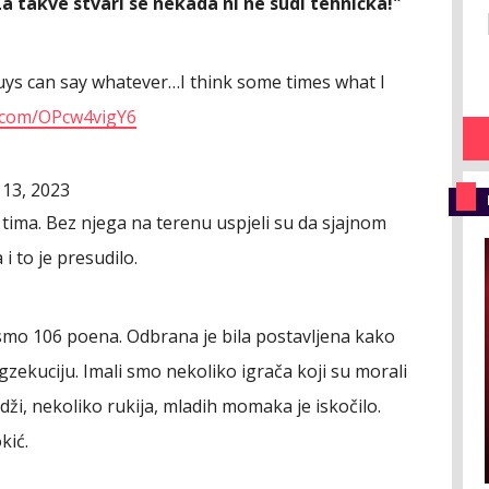
 Za takve stvari se nekada ni ne sudi tehnička!"
guys can say whatever…I think some times what I
r.com/OPcw4vigY6
13, 2023
 tima. Bez njega na terenu uspjeli su da sjajnom
 to je presudilo.
i smo 106 poena. Odbrana je bila postavljena kako
zekuciju. Imali smo nekoliko igrača koji su morali
ži, nekoliko rukija, mladih momaka je iskočilo.
okić.