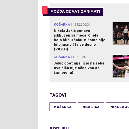
MOŽDA ĆE VAS ZANIMATI
KOŠARKA
13.12.2023.
|
Nikola Jokić ponovo
isključen sa meča: Cijela
hala bila u šoku, nikome nije
bilo jasno šta se desilo
(VIDEO)
KOŠARKA
09.12.2023.
|
Jokić opet nije ličio na sebe,
ovo niko nije očekivao od
šampiona!
TAGOVI
KOŠARKA
NBA LIGA
NIKOLA J