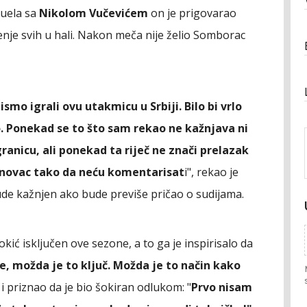
uela sa
Nikolom Vučevićem
on je prigovarao
enje svih u hali. Nakon meča nije želio Somborac
smo igrali ovu utakmicu u Srbiji. Bilo bi vrlo
o. Ponekad se to što sam rekao ne kažnjava ni
nicu, ali ponekad ta riječ ne znači prelazak
oj novac tako da neću komentarisat
i", rekao je
bude kažnjen ako bude previše pričao o sudijama.
kić isključen ove sezone, a to ga je inspirisalo da
, možda je to ključ. Možda je to način kako
n i priznao da je bio šokiran odlukom: "
Prvo nisam