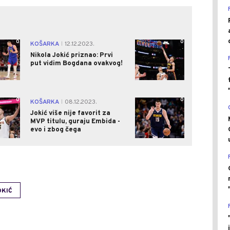
0
0
KOŠARKA
12.12.2023.
|
Nikola Jokić priznao: Prvi
put vidim Bogdana ovakvog!
0
0
KOŠARKA
08.12.2023.
|
Jokić više nije favorit za
MVP titulu, guraju Embida -
evo i zbog čega
OKIĆ