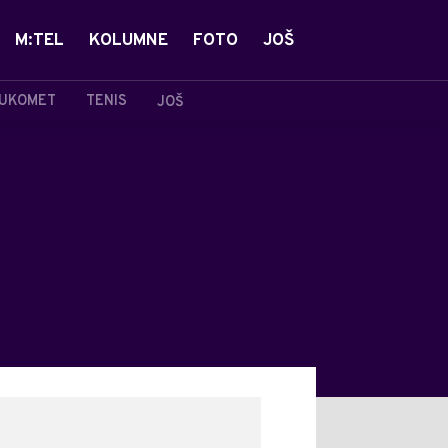
M:TEL
KOLUMNE
FOTO
JOŠ
UKOMET
TENIS
JOŠ