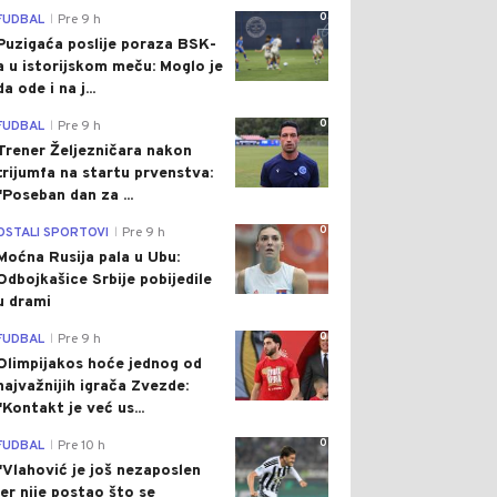
0
FUDBAL
Pre 9 h
|
Puzigaća poslije poraza BSK-
a u istorijskom meču: Moglo je
da ode i na j...
0
FUDBAL
Pre 9 h
|
Trener Željezničara nakon
trijumfa na startu prvenstva:
"Poseban dan za ...
0
OSTALI SPORTOVI
Pre 9 h
|
Moćna Rusija pala u Ubu:
Odbojkašice Srbije pobijedile
u drami
0
FUDBAL
Pre 9 h
|
Olimpijakos hoće jednog od
najvažnijih igrača Zvezde:
"Kontakt je već us...
0
FUDBAL
Pre 10 h
|
"Vlahović je još nezaposlen
jer nije postao što se