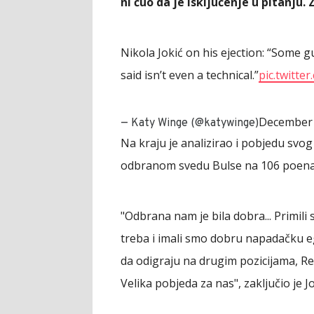
ni čuo da je isključenje u pitanju.
Nikola Jokić on his ejection: “Some 
said isn’t even a technical.”
pic.twitte
December 
— Katy Winge (@katywinge)
Na kraju je analizirao i pobjedu svog
odbranom svedu Bulse na 106 poena i
"Odbrana nam je bila dobra... Primil
treba i imali smo dobru napadačku eg
da odigraju na drugim pozicijama, Red
Velika pobjeda za nas", zaključio je J