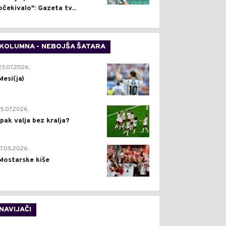
očekivalo": Gazeta tv...
KOLUMNA - NEBOJŠA ŠATARA
0
23.07.2026.
Mesi(ja)
2
15.07.2026.
Ipak valja bez kralja?
0
17.05.2026.
Mostarske kiše
NAVIJAČI