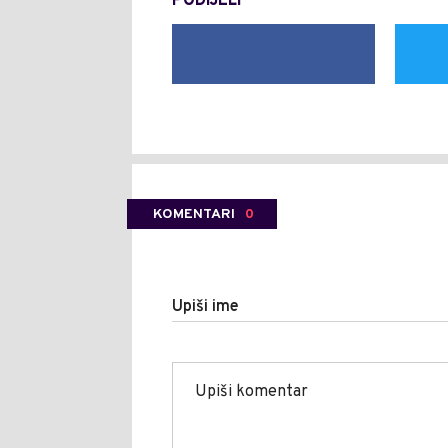
PODIJELI
KOMENTARI
0
Upiši ime