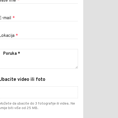
Vaše ime
*
E-mail
*
Lokacija
*
Ubacite video ili foto
Možete da ubacite do 3 fotografije ili videa. Ne
smije biti više od 25 MB.