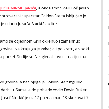
ljučile
Nikolu Jokića
, a onda smo videli i još jedan
ntroverzni superstar Golden Stejta isključen je
 je udario
Jusufa Nurkića
u lice.
samo se odjednom Grin okrenuo i zamahnuo
govine. Na kraju ga je zakačio i po vratu, a visoki
 parket. Sudije su čak gledale ovu situaciju i na
ve godine, a bez njega je Golden Stejt izgubio
A derbiju. Sanse je do pobjede vodio Devin Buker
 a Jusuf Nurkić je uz 17 poena imao 13 skokova i 7