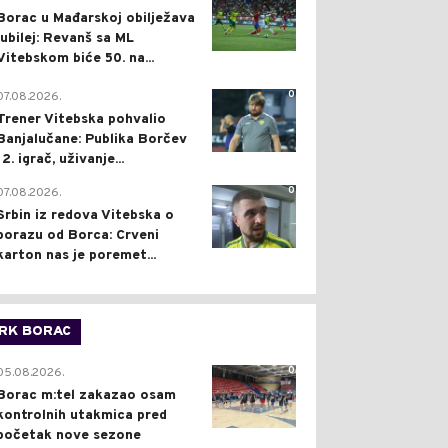
Borac u Mađarskoj obilježava
jubilej: Revanš sa ML
Vitebskom biće 50. na...
0
07.08.2026.
Trener Vitebska pohvalio
Banjalučane: Publika Borčev
12. igrač, uživanje...
0
07.08.2026.
Srbin iz redova Vitebska o
porazu od Borca: Crveni
karton nas je poremet...
RK BORAC
0
05.08.2026.
Borac m:tel zakazao osam
kontrolnih utakmica pred
početak nove sezone