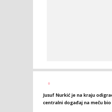
0
Jusuf Nurkić je na kraju odigrao
centralni događaj na meču bio