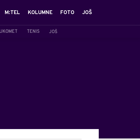
M:TEL
KOLUMNE
FOTO
JOŠ
UKOMET
TENIS
JOŠ