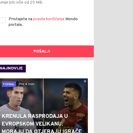
smije biti više od 25 MB.
Pristajete na
pravila korišćenja
Mondo
portala.
POŠALJI
NAJNOVIJE
0
Pre 4 min
FUDBAL
KRENULA RASPRODAJA U
EVROPSKOM VELIKANU:
MORAJU DA OTJERAJU IGRAČE