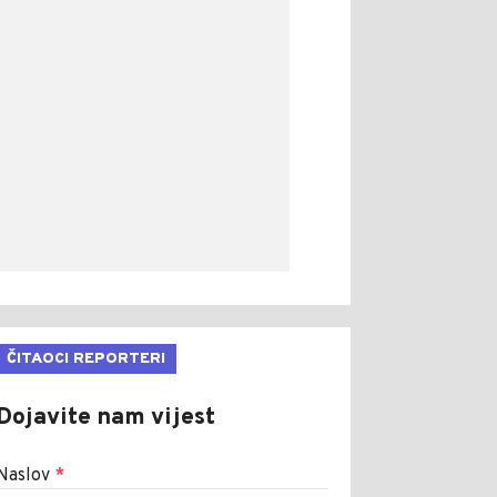
ČITAOCI REPORTERI
Dojavite nam vijest
Naslov
*