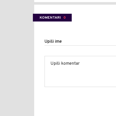
KOMENTARI
0
Upiši ime