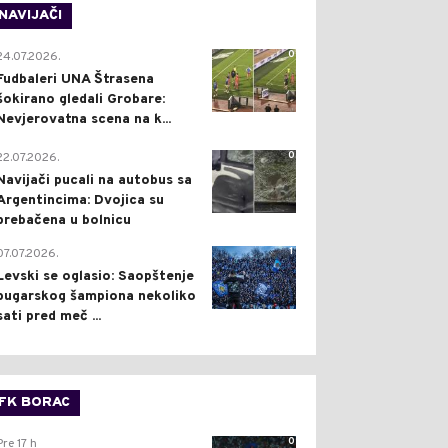
NAVIJAČI
0
24.07.2026.
Fudbaleri UNA Štrasena
šokirano gledali Grobare:
Nevjerovatna scena na k...
0
22.07.2026.
Navijači pucali na autobus sa
Argentincima: Dvojica su
prebačena u bolnicu
1
07.07.2026.
Levski se oglasio: Saopštenje
bugarskog šampiona nekoliko
sati pred meč ...
FK BORAC
0
Pre 17 h