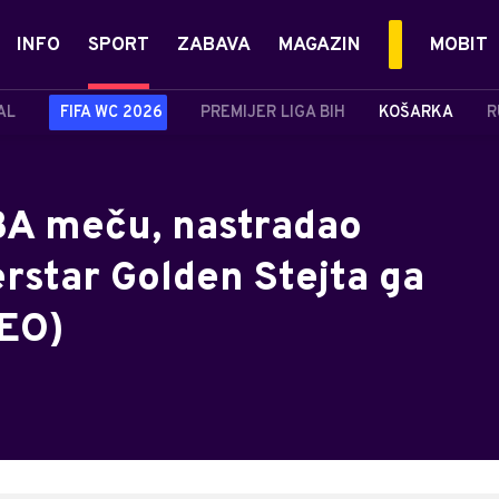
INFO
SPORT
ZABAVA
MAGAZIN
MOBIT
AL
FIFA WC 2026
PREMIJER LIGA BIH
KOŠARKA
R
A meču, nastradao
rstar Golden Stejta ga
DEO)