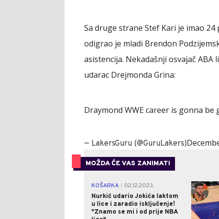
Sa druge strane Stef Kari je imao 24 
odigrao je mladi Brendon Podzijemski
asistencija. Nekadašnji osvajač ABA l
udarac Drejmonda Grina:
Draymond WWE career is gonna be g
Decembe
— LakersGuru (@GuruLakers)
MOŽDA ĆE VAS ZANIMATI
KOŠARKA
02.12.2023.
|
Nurkić udario Jokića laktom
u lice i zaradio isključenje!
"Znamo se mi i od prije NBA