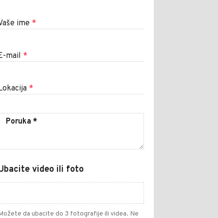
Vaše ime
*
E-mail
*
Lokacija
*
Ubacite video ili foto
Možete da ubacite do 3 fotografije ili videa. Ne