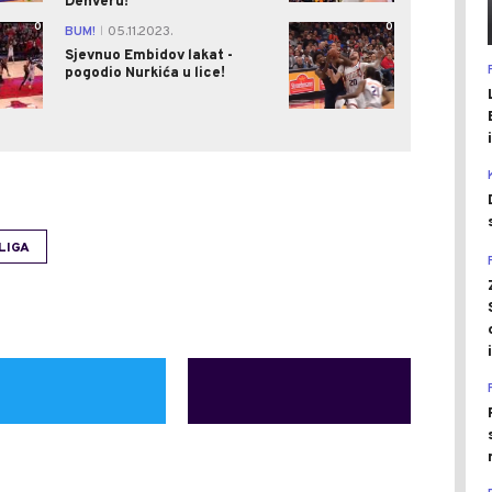
Denveru!
0
0
BUM!
05.11.2023.
|
Sjevnuo Embidov lakat -
pogodio Nurkića u lice!
LIGA