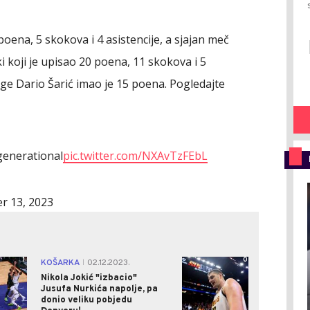
poena, 5 skokova i 4 asistencije, a sjajan meč
 koji je upisao 20 poena, 11 skokova i 5
ige Dario Šarić imao je 15 poena. Pogledajte
enerational
pic.twitter.com/NXAvTzFEbL
r 13, 2023
1
0
KOŠARKA
02.12.2023.
|
Nikola Jokić "izbacio"
Jusufa Nurkića napolje, pa
donio veliku pobjedu