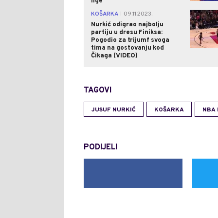
lige"
KOŠARKA
09.11.2023.
|
Nurkić odigrao najbolju
partiju u dresu Finiksa:
Pogodio za trijumf svoga
tima na gostovanju kod
Čikaga (VIDEO)
TAGOVI
JUSUF NURKIĆ
KOŠARKA
NBA 
PODIJELI