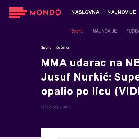
NASLOVNA
NAJNOVIJE
Sport:
NAJNOVIJE
FUDB
Sport
Košarka
MMA udarac na NB
Jusuf Nurkić: Supe
opalio po licu (VI
13.12.2023. / 08:15