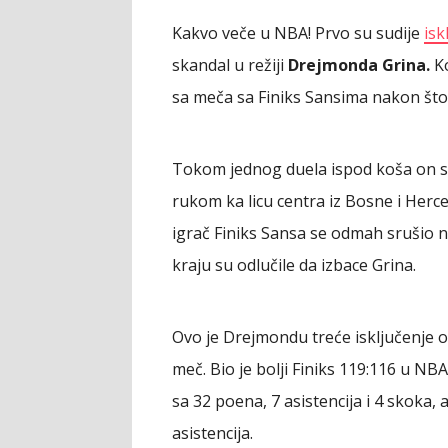
Kakvo veče u NBA! Prvo su sudije
isk
skandal u režiji
Drejmonda Grina.
Ko
sa meča sa Finiks Sansima nakon što
Tokom jednog duela ispod koša on 
rukom ka licu centra iz Bosne i Herce
igrač Finiks Sansa se odmah srušio na
kraju su odlučile da izbace Grina.
Ovo je Drejmondu treće isključenje o
meč. Bio je bolji Finiks 119:116 u NB
sa 32 poena, 7 asistencija i 4 skoka,
asistencija.