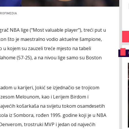
ROFIMEDIA
igrač NBA lige ("Most valuable player"), treći put u
nakon što je maestralno vodio aktuelne šampione,
 u kojem su zauzeli treće mjesto na tabeli
klahome (57-25), a na nivou lige samo su Boston
m u karijeri, Jokić se izjednačio se trojicom
zesom Melounom, kao i Lerijem Birdom i
većih košarkaša na svijetu tokom osamdesetih
ikola iz Sombora, rođen 1995. godine koji je u NBA
 Denverom, trostruki MVP i jedan od najvećih