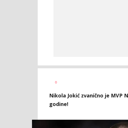
Dragan
AUTOR
0
Šutvić
Nikola Jokić zvanično je MVP NB
godine!