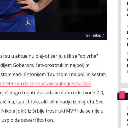
Br. slika: 7
i su u aktuelnu plej-of seriju ušli sa "do vrha"
dijem Goberom, četvorostrukim najboljim
listom Karl- Entonijem Taunsom i najboljim šestim
otrebni su da se zaustavi najbolji košarkaš
o još dugo trajati. Za sada im dobro ide i vode 2-0,
ćima, kao i titule, ali i eliminacije iz plej-ofa. Sve
 Nikola Jokić iz Srbije trostruki MVP i da se nije u
e uspio da ostvari što i on.