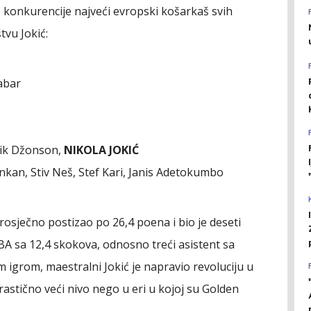
bez konkurencije najveći evropski košarkaš svih
tvu Jokić:
abar
žik Džonson,
NIKOLA JOKIĆ
nkan, Stiv Neš, Stef Kari, Janis Adetokumbo
prosječno postizao po 26,4 poena i bio je deseti
 NBA sa 12,4 skokova, odnosno treći asistent sa
igrom, maestralni Jokić je napravio revoluciju u
rastično veći nivo nego u eri u kojoj su Golden