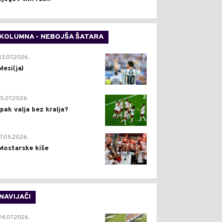
KOLUMNA - NEBOJŠA ŠATARA
0
23.07.2026.
Mesi(ja)
2
15.07.2026.
Ipak valja bez kralja?
0
17.05.2026.
Mostarske kiše
NAVIJAČI
0
24.07.2026.