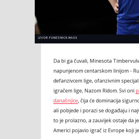
IZVOR: FONET/NICK WASS
Da bi ga čuvali, Minesota Timbervulvs
napunjenom centarskom linijom - Ru
defanzivcem lige, ofanzivnim specija
igračem lige, Nazom Ridom. Svi oni
p
današnjice
, čija će dominacija sigurn
ali pobjede i porazi se događaju i najve
to je prolazno, a zauvijek ostaje da je
Americi pojavio igrač iz Evrope koji j