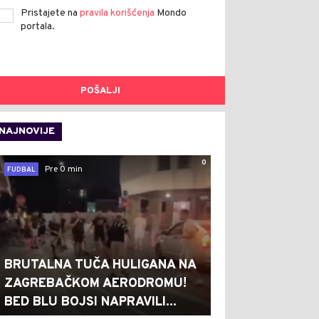
Pristajete na
pravila korišćenja
Mondo
portala.
POŠALJI
NAJNOVIJE
0
Pre 0 min
FUDBAL
BRUTALNA TUČA HULIGANA NA
ZAGREBAČKOM AERODROMU!
BED BLU BOJSI NAPRAVILI...