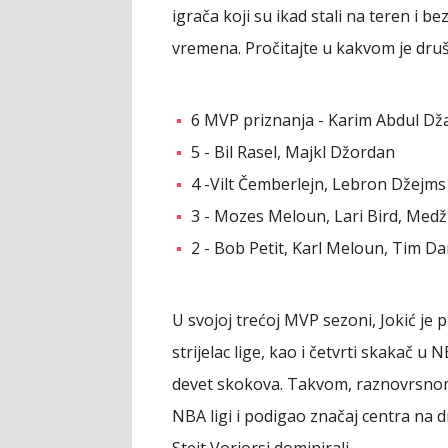
igrača koji su ikad stali na teren i 
vremena. Pročitajte u kakvom je druš
6 MVP priznanja - Karim Abdul Dž
5 - Bil Rasel, Majkl Džordan
4 -Vilt Čemberlejn, Lebron Džejms
3 - Mozes Meloun, Lari Bird, Med
2 - Bob Petit, Karl Meloun, Tim Da
U svojoj trećoj MVP sezoni, Jokić je 
strijelac lige, kao i četvrti skakač u
devet skokova. Takvom, raznovrsnom 
NBA ligi i podigao značaj centra na d
Stejt Voriorsi dominirali.