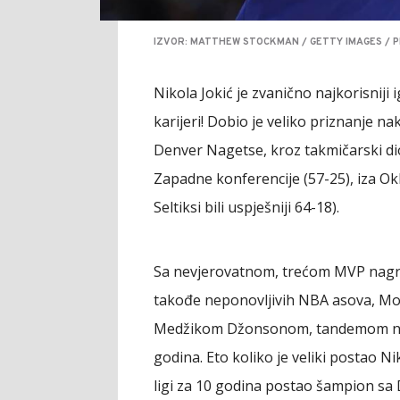
IZVOR: MATTHEW STOCKMAN / GETTY IMAGES / P
Nikola Jokić je zvanično najkorisniji 
karijeri! Dobio je veliko priznanje 
Denver Nagetse, kroz takmičarski dio
Zapadne konferencije (57-25), iza O
Seltiksi bili uspješniji 64-18).
Sa nevjerovatnom, trećom MVP nagrado
takođe neponovljivih NBA asova, Mo
Medžikom Džonsonom, tandemom naj
godina. Eto koliko je veliki postao N
ligi za 10 godina postao šampion sa