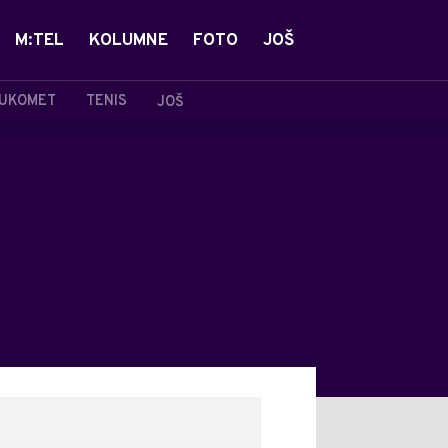
M:TEL
KOLUMNE
FOTO
JOŠ
UKOMET
TENIS
JOŠ