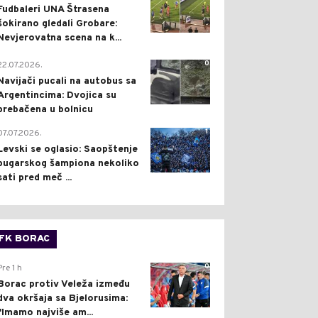
Fudbaleri UNA Štrasena
šokirano gledali Grobare:
Nevjerovatna scena na k...
0
22.07.2026.
Navijači pucali na autobus sa
Argentincima: Dvojica su
prebačena u bolnicu
1
07.07.2026.
Levski se oglasio: Saopštenje
bugarskog šampiona nekoliko
sati pred meč ...
FK BORAC
0
Pre 1 h
Borac protiv Veleža između
dva okršaja sa Bjelorusima:
"Imamo najviše am...