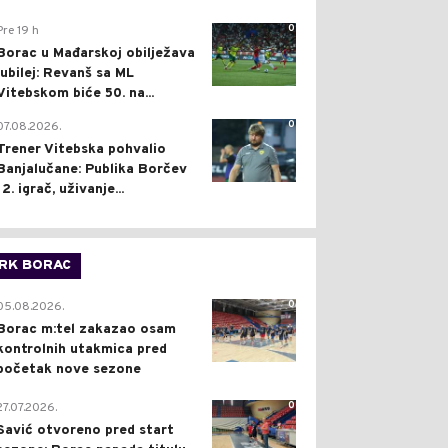
0
Pre 19 h
Borac u Mađarskoj obilježava
jubilej: Revanš sa ML
Vitebskom biće 50. na...
0
07.08.2026.
Trener Vitebska pohvalio
Banjalučane: Publika Borčev
12. igrač, uživanje...
RK BORAC
0
05.08.2026.
Borac m:tel zakazao osam
kontrolnih utakmica pred
početak nove sezone
0
27.07.2026.
Savić otvoreno pred start