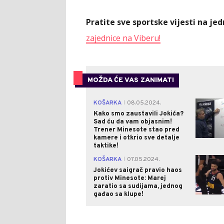
Pratite sve sportske vijesti na j
zajednice na Viberu!
MOŽDA ĆE VAS ZANIMATI
KOŠARKA
08.05.2024.
|
Kako smo zaustavili Jokića?
Sad ću da vam objasnim!
Trener Minesote stao pred
kamere i otkrio sve detalje
taktike!
KOŠARKA
07.05.2024.
|
Jokićev saigrač pravio haos
protiv Minesote: Marej
zaratio sa sudijama, jednog
gađao sa klupe!