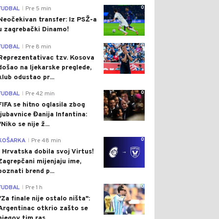
0
FUDBAL
Pre 5 min
|
Neočekivan transfer: Iz PSŽ-a
u zagrebački Dinamo!
0
FUDBAL
Pre 8 min
|
Reprezentativac tzv. Kosova
došao na ljekarske preglede,
klub odustao pr...
0
FUDBAL
Pre 42 min
|
FIFA se hitno oglasila zbog
ljubavnice Đanija Infantina:
"Niko se nije ž...
0
KOŠARKA
Pre 48 min
|
I Hrvatska dobila svoj Virtus!
Zagrepčani mijenjaju ime,
poznati brend p...
0
FUDBAL
Pre 1 h
|
"Za finale nije ostalo ništa":
Argentinac otkrio zašto se
njegov tim ras...