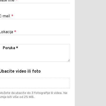
Vaše ime
*
E-mail
*
Lokacija
*
Ubacite video ili foto
Možete da ubacite do 3 fotografije ili videa. Ne
smije biti više od 25 MB.