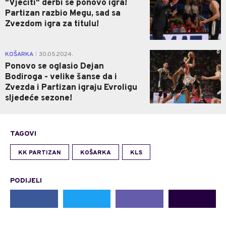
"Vječiti" derbi se ponovo igra!
Partizan razbio Megu, sad sa
Zvezdom igra za titulu!
0
KOŠARKA
30.05.2024.
|
Ponovo se oglasio Dejan
Bodiroga - velike šanse da i
Zvezda i Partizan igraju Evroligu
sljedeće sezone!
TAGOVI
KK PARTIZAN
KOŠARKA
KLS
PODIJELI