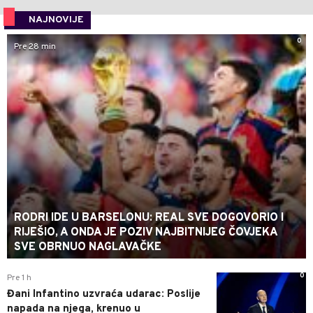
NAJNOVIJE
0
Pre 28 min
RODRI IDE U BARSELONU: REAL SVE DOGOVORIO I
RIJEŠIO, A ONDA JE POZIV NAJBITNIJEG ČOVJEKA
SVE OBRNUO NAGLAVAČKE
0
Pre 1 h
Đani Infantino uzvraća udarac: Poslije
napada na njega, krenuo u