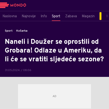
Naslovna
Najnovije
Info
Sport
Zabava
Magazin
M
Sport
Košarka
Naneli i Doužer se oprostili od
Grobara! Odlaze u Ameriku, da
li će se vratiti sljedeće sezone?
31.05.2024. / 08:06