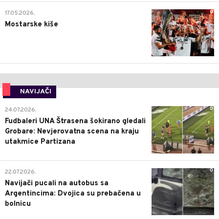
0
17.05.2026.
Mostarske kiše
NAVIJAČI
0
24.07.2026.
Fudbaleri UNA Štrasena šokirano gledali
Grobare: Nevjerovatna scena na kraju
utakmice Partizana
0
22.07.2026.
Navijači pucali na autobus sa
Argentincima: Dvojica su prebačena u
bolnicu