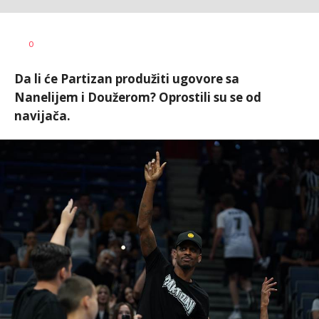
Dragan
AUTOR
0
Šutvić
Da li će Partizan produžiti ugovore sa
Nanelijem i Doužerom? Oprostili su se od
navijača.