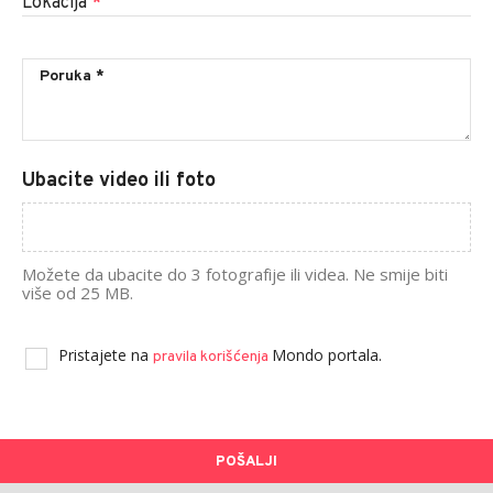
Lokacija
*
Ubacite video ili foto
Možete da ubacite do 3 fotografije ili videa. Ne smije biti
više od 25 MB.
Pristajete na
Mondo portala.
pravila korišćenja
POŠALJI