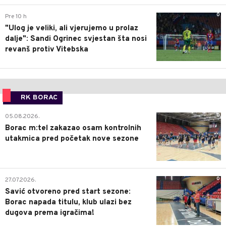
0
Pre 10 h
"Ulog je veliki, ali vjerujemo u prolaz
dalje": Sandi Ogrinec svjestan šta nosi
revanš protiv Vitebska
RK BORAC
0
05.08.2026.
Borac m:tel zakazao osam kontrolnih
utakmica pred početak nove sezone
0
27.07.2026.
Savić otvoreno pred start sezone:
Borac napada titulu, klub ulazi bez
dugova prema igračima!