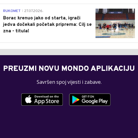
0
RUKOMET
27.07.2026.
|
Borac krenuo jako od starta, igrači
jedva dočekali početak priprema: Cilj se
zna - titula!
PREUZMI NOVU MONDO APLIKACIJU
Savršen spoj vijesti i zabave.