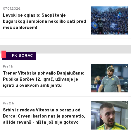
1
07.07.2026.
Levski se oglasio: Saopštenje
bugarskog šampiona nekoliko sati pred
meč sa Borcem!
FK BORAC
0
Pre 1 h
Trener Vitebska pohvalio Banjalučane:
Publika Borčev 12. igrač, uživanje je
igrati u ovakvom ambijentu
0
Pre 2 h
Srbin iz redova Vitebska o porazu od
Borca: Crveni karton nas je poremetio,
ali ide revanš - ništa još nije gotovo