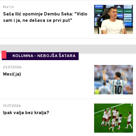
0
Pre 1 h
Saša Ilić opominje Dembu Seka: "Vidio
sam i ja, ne dešava se prvi put"
KOLUMNA - NEBOJŠA ŠATARA
0
23.07.2026.
Mesi(ja)
2
15.07.2026.
Ipak valja bez kralja?