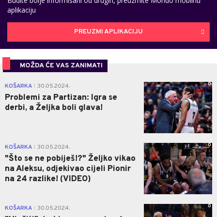
Budite bolje informisani od drugih, preuzmite Mondo mobilnu
aplikaciju
PREUZMI APLIKACIJU
MOŽDA ĆE VAS ZANIMATI
0
KOŠARKA
30.05.2024.
|
Problemi za Partizan: Igra se
derbi, a Željka boli glava!
0
KOŠARKA
30.05.2024.
|
"Što se ne pobiješ!?" Željko vikao
na Aleksu, odjekivao cijeli Pionir
na 24 razlike! (VIDEO)
0
KOŠARKA
30.05.2024.
|