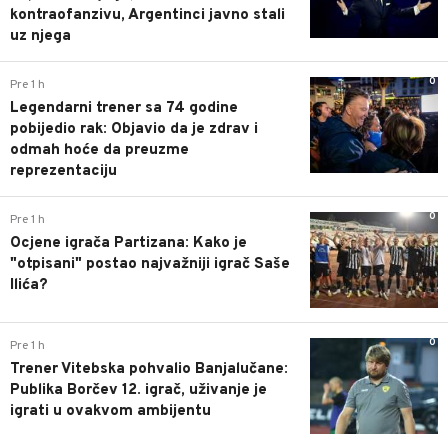
kontraofanzivu, Argentinci javno stali
uz njega
0
Pre 1 h
Legendarni trener sa 74 godine
pobijedio rak: Objavio da je zdrav i
odmah hoće da preuzme
reprezentaciju
0
Pre 1 h
Ocjene igrača Partizana: Kako je
"otpisani" postao najvažniji igrač Saše
Ilića?
0
Pre 1 h
Trener Vitebska pohvalio Banjalučane:
Publika Borčev 12. igrač, uživanje je
igrati u ovakvom ambijentu