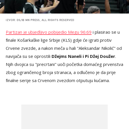
IZVOR: DS/© MN PRESS, ALL RIGHTS RESERVED
Partizan je ubjedljivo pobijedio Megu 96:69
i plasirao se u
finale Košarkaške lige Srbije (KLS) gdje će igrati protiv
Crvene zvezde, a nakon meča u hali "Aleksandar Nikolić" od
navijača su se oprostili
Džejms Naneli i Pi Džej Doužer
.
Njih dvojica su "precrtani" uoči početka domaćeg prvenstva
zbog ograničenog broja stranaca, a odlučeno je da prije
finalne serije sa Crvenom zvezdom otputuju kućama.