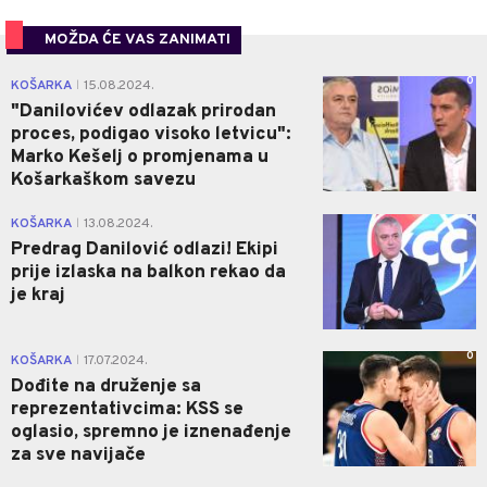
MOŽDA ĆE VAS ZANIMATI
0
KOŠARKA
15.08.2024.
|
"Danilovićev odlazak prirodan
proces, podigao visoko letvicu":
Marko Kešelj o promjenama u
Košarkaškom savezu
1
KOŠARKA
13.08.2024.
|
Predrag Danilović odlazi! Ekipi
prije izlaska na balkon rekao da
je kraj
0
KOŠARKA
17.07.2024.
|
Dođite na druženje sa
reprezentativcima: KSS se
oglasio, spremno je iznenađenje
za sve navijače