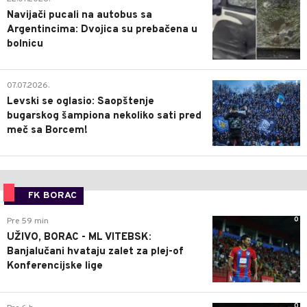
Navijači pucali na autobus sa
Argentincima: Dvojica su prebačena u
bolnicu
1
07.07.2026.
Levski se oglasio: Saopštenje
bugarskog šampiona nekoliko sati pred
meč sa Borcem!
FK BORAC
0
Pre 59 min
UŽIVO, BORAC - ML VITEBSK:
Banjalučani hvataju zalet za plej-of
Konferencijske lige
0