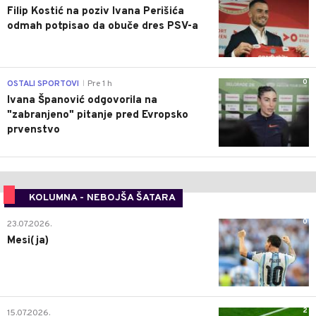
Filip Kostić na poziv Ivana Perišića
odmah potpisao da obuče dres PSV-a
0
OSTALI SPORTOVI
Pre 1 h
|
Ivana Španović odgovorila na
"zabranjeno" pitanje pred Evropsko
prvenstvo
KOLUMNA - NEBOJŠA ŠATARA
0
23.07.2026.
Mesi(ja)
2
15.07.2026.