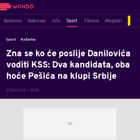
Naslovna
Najnovije
Info
Sport
Zabava
Magazin
M
Sport
Košarka
Zna se ko će poslije Danilovića
voditi KSS: Dva kandidata, oba
hoće Pešića na klupi Srbije
27.08.2024. / 12:38