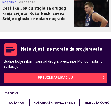
0
KOŠARKA
09.05.2024.
|
Čestitka Jokiću stigla sa drugog
kraja svijeta! Košarkaški savez
Srbije oglasio se nakon nagrade
Naše vijesti ne morate da provjeravate
Budite bolje informisani od drugih, preuzmite Mondo mobilnu
aplikaciju
PREUZMI APLIKACIJU
TAGOVI
KOŠARKA
KOŠARKAŠKI SAVEZ SRBIJE
NEBOJŠA ČOVIĆ