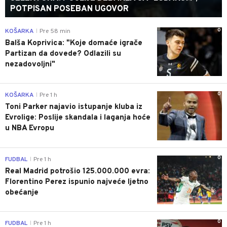
POTPISAN POSEBAN UGOVOR
0
KOŠARKA
Pre 58 min
|
Balša Koprivica: "Koje domaće igrače
Partizan da dovede? Odlazili su
nezadovoljni"
0
KOŠARKA
Pre 1 h
|
Toni Parker najavio istupanje kluba iz
Evrolige: Poslije skandala i laganja hoće
u NBA Evropu
0
FUDBAL
Pre 1 h
|
Real Madrid potrošio 125.000.000 evra:
Florentino Perez ispunio najveće ljetno
obećanje
0
FUDBAL
Pre 1 h
|