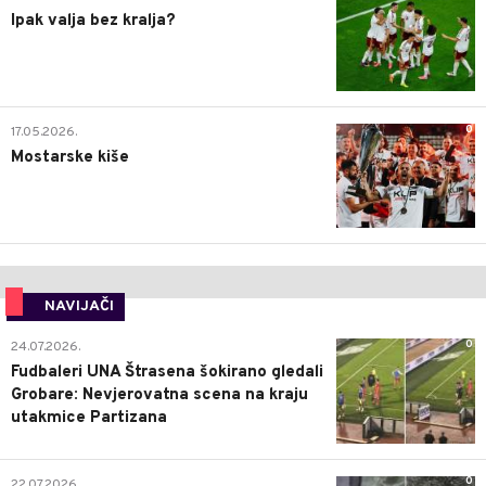
Ipak valja bez kralja?
0
17.05.2026.
Mostarske kiše
NAVIJAČI
0
24.07.2026.
Fudbaleri UNA Štrasena šokirano gledali
Grobare: Nevjerovatna scena na kraju
utakmice Partizana
0
22.07.2026.