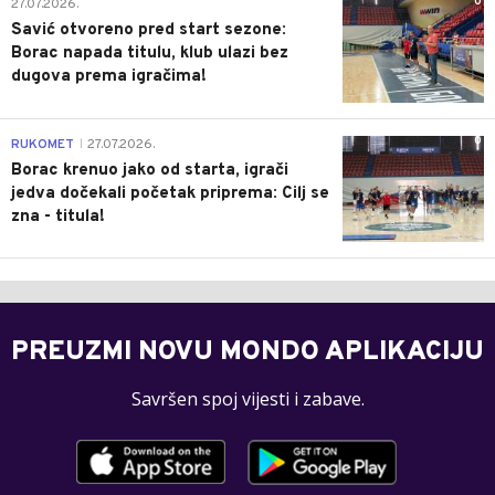
0
27.07.2026.
Savić otvoreno pred start sezone:
Borac napada titulu, klub ulazi bez
dugova prema igračima!
0
RUKOMET
27.07.2026.
|
Borac krenuo jako od starta, igrači
jedva dočekali početak priprema: Cilj se
zna - titula!
PREUZMI NOVU MONDO APLIKACIJU
Savršen spoj vijesti i zabave.