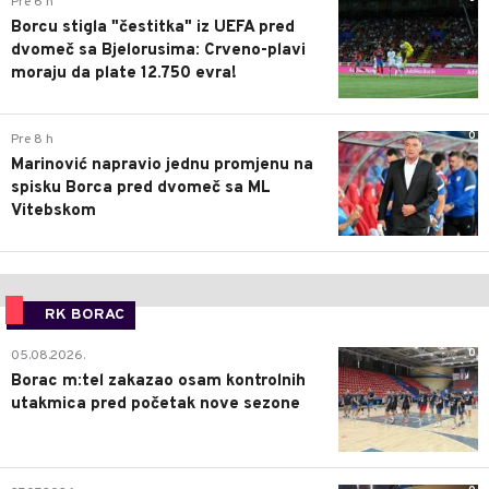
Pre 6 h
Borcu stigla "čestitka" iz UEFA pred
dvomeč sa Bjelorusima: Crveno-plavi
moraju da plate 12.750 evra!
0
Pre 8 h
Marinović napravio jednu promjenu na
spisku Borca pred dvomeč sa ML
Vitebskom
RK BORAC
0
05.08.2026.
Borac m:tel zakazao osam kontrolnih
utakmica pred početak nove sezone