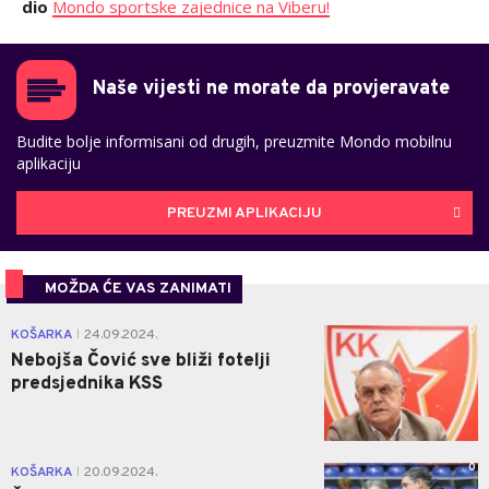
dio
Mondo sportske zajednice na Viberu!
Naše vijesti ne morate da provjeravate
Budite bolje informisani od drugih, preuzmite Mondo mobilnu
aplikaciju
PREUZMI APLIKACIJU
MOŽDA ĆE VAS ZANIMATI
0
KOŠARKA
24.09.2024.
|
Nebojša Čović sve bliži fotelji
predsjednika KSS
0
KOŠARKA
20.09.2024.
|