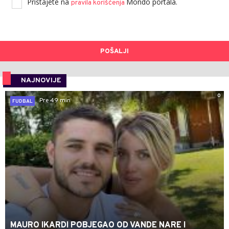
Pristajete na
Mondo portala.
pravila korišćenja
POŠALJI
NAJNOVIJE
0
Pre 49 min
FUDBAL
MAURO IKARDI POBJEGAO OD VANDE NARE I