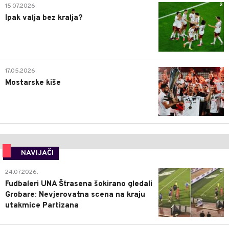
2
15.07.2026.
Ipak valja bez kralja?
0
17.05.2026.
Mostarske kiše
NAVIJAČI
0
24.07.2026.
Fudbaleri UNA Štrasena šokirano gledali
Grobare: Nevjerovatna scena na kraju
utakmice Partizana