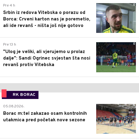
0
Pre 4 h
Srbin iz redova Vitebska o porazu od
Borca: Crveni karton nas je poremetio,
ali ide revanš - ništa još nije gotovo
0
Pre 13 h
"Ulog je veliki, ali vjerujemo u prolaz
dalje": Sandi Ogrinec svjestan šta nosi
revanš protiv Vitebska
RK BORAC
0
05.08.2026.
Borac m:tel zakazao osam kontrolnih
utakmica pred početak nove sezone