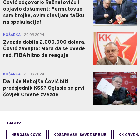
Čović odgovorio Ražnatoviću i
objavio dokument: Permutovao
sam brojke, ovim stavljam tačku
na spekulacije!
0
KOŠARKA
20.09.2024.
|
Zvezda dobila 2.000.000 dolara,
Čović zavapio: Mora da se uvede
red, FIBA hitno da reaguje
0
KOŠARKA
20.09.2024.
|
Da li će Nebojša Čović biti
predsjednik KSS? Oglasio se prvi
čovjek Crvene zvezde
TAGOVI
NEBOJŠA ČOVIĆ
KOŠARKAŠKI SAVEZ SRBIJE
KK CRVEN