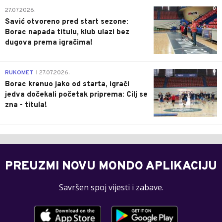
0
27.07.2026.
Savić otvoreno pred start sezone:
Borac napada titulu, klub ulazi bez
dugova prema igračima!
0
RUKOMET
27.07.2026.
|
Borac krenuo jako od starta, igrači
jedva dočekali početak priprema: Cilj se
zna - titula!
PREUZMI NOVU MONDO APLIKACIJU
Savršen spoj vijesti i zabave.