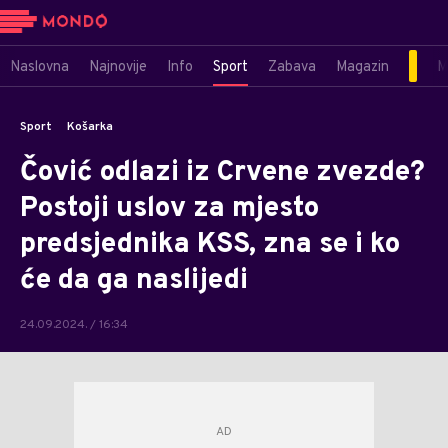
Naslovna
Najnovije
Info
Sport
Zabava
Magazin
M
Sport
Košarka
Čović odlazi iz Crvene zvezde?
Postoji uslov za mjesto
predsjednika KSS, zna se i ko
će da ga naslijedi
24.09.2024. / 16:34