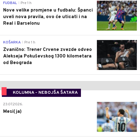
0
FUDBAL
Pre 1 h
|
Nove velike promjene u fudbalu: Španci
uveli nova pravila, ovo će uticati i na
Real i Barselonu
0
KOŠARKA
Pre 1 h
|
Zvanično: Trener Crvene zvezde odveo
Alekseja Pokuševskog 1300 kilometara
od Beograda
KOLUMNA - NEBOJŠA ŠATARA
0
23.07.2026.
Mesi(ja)