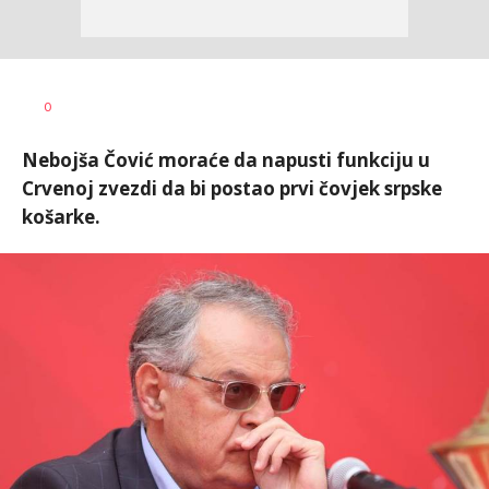
Dragan
AUTOR
0
Šutvić
Nebojša Čović moraće da napusti funkciju u
Crvenoj zvezdi da bi postao prvi čovjek srpske
košarke.