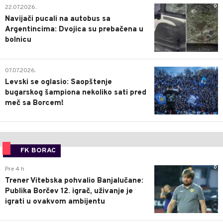
0
22.07.2026.
Navijači pucali na autobus sa
Argentincima: Dvojica su prebačena u
bolnicu
1
07.07.2026.
Levski se oglasio: Saopštenje
bugarskog šampiona nekoliko sati pred
meč sa Borcem!
FK BORAC
0
Pre 4 h
Trener Vitebska pohvalio Banjalučane:
Publika Borčev 12. igrač, uživanje je
igrati u ovakvom ambijentu