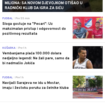
MILIONA: SA NOVOM DJEVOJKOM OTIŠAO U
RADNIČKI KLUB DA IGRA ZA SIĆU
0
FUDBAL
Pre 55 min
|
Sloga gostuje na "Pecari": Uz
maksimalan pristup i odgovornost do
pozitivnog rezultata
0
KOŠARKA
Pre 1 h
|
Vembanjama plaća 100.000 dolara
nedjeljno legendi: Ne žali pare, samo da
bi nadmašio Jokića
0
FUDBAL
Pre 1 h
|
Navijači Sarajeva ne idu u Mostar,
imaju i žestoku poruku za čelnike kluba