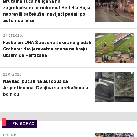
Brutalna tuča huligana na
zagrebačkom aerodromu! Bed Blu Bojsi
napravili sačekušu, navijači padali po
automobilima
0
24.07.2026.
Fudbaleri UNA Štrasena šokirano gledali
Grobare: Nevjerovatna scena na kraju
utakmice Partizana
0
22.07.2026.
Navijači pucali na autobus sa
Argentincima: Dvojica su prebačena u
bolnicu
FK BORAC
0
Pre 16 h