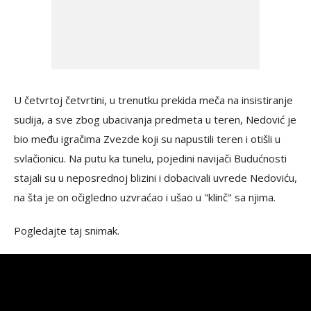
U četvrtoj četvrtini, u trenutku prekida meča na insistiranje
sudija, a sve zbog ubacivanja predmeta u teren, Nedović je
bio među igračima Zvezde koji su napustili teren i otišli u
svlačionicu. Na putu ka tunelu, pojedini navijači Budućnosti
stajali su u neposrednoj blizini i dobacivali uvrede Nedoviću,
na šta je on očigledno uzvraćao i ušao u "klinč" sa njima.
Pogledajte taj snimak.