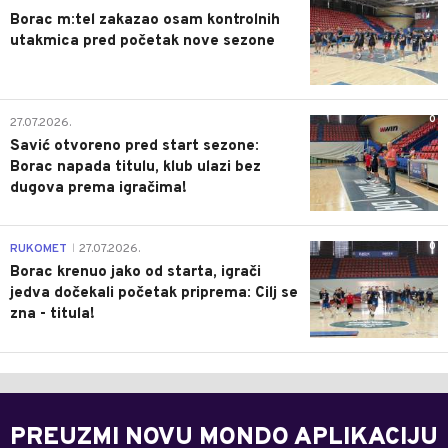
Borac m:tel zakazao osam kontrolnih
utakmica pred početak nove sezone
0
27.07.2026.
Savić otvoreno pred start sezone:
Borac napada titulu, klub ulazi bez
dugova prema igračima!
0
RUKOMET
27.07.2026.
|
Borac krenuo jako od starta, igrači
jedva dočekali početak priprema: Cilj se
zna - titula!
PREUZMI NOVU MONDO APLIKACIJU