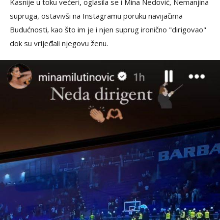
Kasnije u toku večeri, oglasila se i Mina Nedović, Nemanjina
supruga, ostavivši na Instagramu poruku navijačima
Budućnosti, kao što im je i njen suprug ironično "dirigovao"
dok su vrijeđali njegovu ženu.