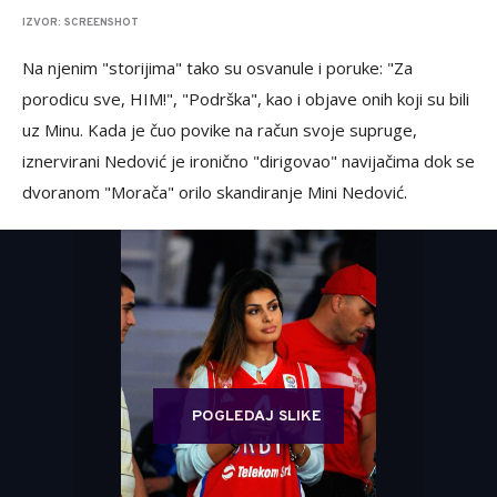
IZVOR: SCREENSHOT
Na njenim "storijima" tako su osvanule i poruke: "Za
porodicu sve, HIM!", "Podrška", kao i objave onih koji su bili
uz Minu. Kada je čuo povike na račun svoje supruge,
iznervirani Nedović je ironično "dirigovao" navijačima dok se
dvoranom "Morača" orilo skandiranje Mini Nedović.
POGLEDAJ SLIKE