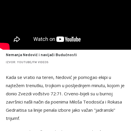
Nemanja Nedović i navijači Budućnosti
IZVOR: YOUTUBE/FM VIDEOS
Kada se vratio na teren, Nedović je pomogao ekipi u
najtežem trenutku, trojkom u posljednjem minutu, kojom je
donio Zvezdi vođstvo 72:71. Crveno-bijeli su u burnoj
završnici našli način da poenima Miloša Teodosića i Rokasa
Gedraitisa sa linije penala izbore jako važan "jadranski"
trijumf.