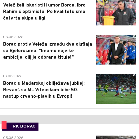
Velež želi iskoristiti umor Borca, Ibro
Rahimić optimista: Po kvalitetu smo
četvrta ekipa u ligi
0
08.08.2026.
Borac protiv Veleža između dva okršaja
sa Bjelorusima: "Imamo najviše
ambicije, cilj je odbrana titule!"
0
07.08.2026.
Borac u Mađarskoj obilježava jubilej:
Revanš sa ML Vitebskom biće 50.
nastup crveno-plavih u Evropi!
RK BORAC
0
05.08.2026.