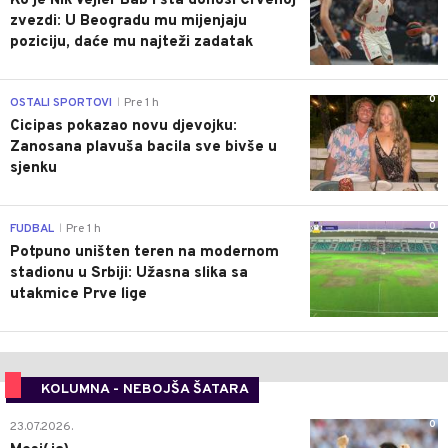
Ko je Nik Vejler Bab i šta donosi Crvenoj
zvezdi: U Beogradu mu mijenjaju
poziciju, daće mu najteži zadatak
0
OSTALI SPORTOVI
Pre 1 h
|
Cicipas pokazao novu djevojku:
Zanosana plavuša bacila sve bivše u
sjenku
0
FUDBAL
Pre 1 h
|
Potpuno uništen teren na modernom
stadionu u Srbiji: Užasna slika sa
utakmice Prve lige
KOLUMNA - NEBOJŠA ŠATARA
0
23.07.2026.