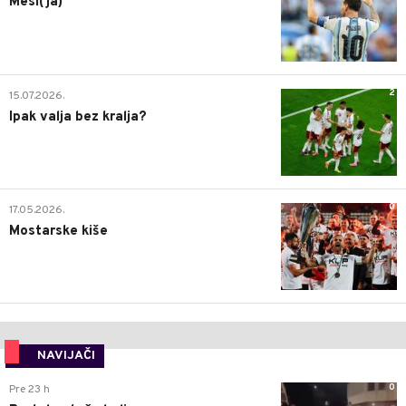
Mesi(ja)
2
15.07.2026.
Ipak valja bez kralja?
0
17.05.2026.
Mostarske kiše
NAVIJAČI
0
Pre 23 h