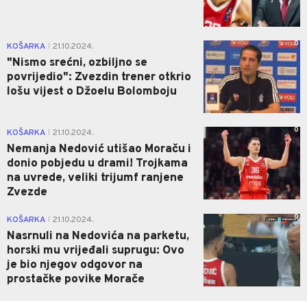
0
KOŠARKA
21.10.2024.
|
"Nismo srećni, ozbiljno se
povrijedio": Zvezdin trener otkrio
lošu vijest o Džoelu Bolomboju
0
KOŠARKA
21.10.2024.
|
Nemanja Nedović utišao Moraču i
donio pobjedu u drami! Trojkama
na uvrede, veliki trijumf ranjene
Zvezde
0
KOŠARKA
21.10.2024.
|
Nasrnuli na Nedovića na parketu,
horski mu vrijeđali suprugu: Ovo
je bio njegov odgovor na
prostačke povike Morače