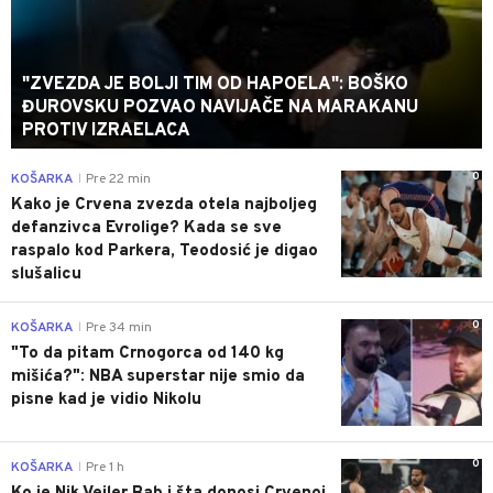
"ZVEZDA JE BOLJI TIM OD HAPOELA": BOŠKO
ĐUROVSKU POZVAO NAVIJAČE NA MARAKANU
PROTIV IZRAELACA
0
KOŠARKA
Pre 22 min
|
Kako je Crvena zvezda otela najboljeg
defanzivca Evrolige? Kada se sve
raspalo kod Parkera, Teodosić je digao
slušalicu
0
KOŠARKA
Pre 34 min
|
"To da pitam Crnogorca od 140 kg
mišića?": NBA superstar nije smio da
pisne kad je vidio Nikolu
0
KOŠARKA
Pre 1 h
|