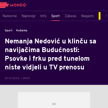
Naslovna
Najnovije
Info
Sport
Zabava
Magazin
M
Sport
Košarka
Nemanja Nedović u klinču sa
navijačima Budućnosti:
Psovke i frku pred tunelom
niste vidjeli u TV prenosu
22.10.2024. / 08:01