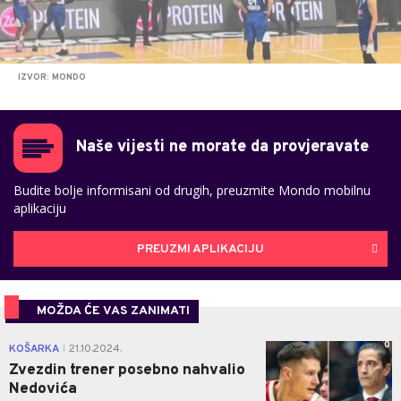
IZVOR: MONDO
Naše vijesti ne morate da provjeravate
Budite bolje informisani od drugih, preuzmite Mondo mobilnu
aplikaciju
PREUZMI APLIKACIJU
MOŽDA ĆE VAS ZANIMATI
0
KOŠARKA
21.10.2024.
|
Zvezdin trener posebno nahvalio
Nedovića