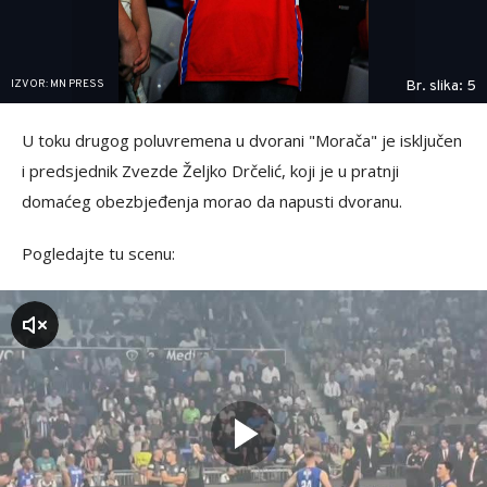
IZVOR: MN PRESS
Br. slika: 5
U toku drugog poluvremena u dvorani "Morača" je isključen
i predsjednik Zvezde Željko Drčelić, koji je u pratnji
domaćeg obezbjeđenja morao da napusti dvoranu.
Pogledajte tu scenu:
zvuk