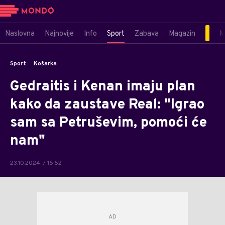
Naslovna
Najnovije
Info
Sport
Zabava
Magazin
M
Sport
Košarka
Gedraitis i Kenan imaju plan
kako da zaustave Real: "Igrao
sam sa Petruševim, pomoći će
nam"
23.10.2024. / 15:52