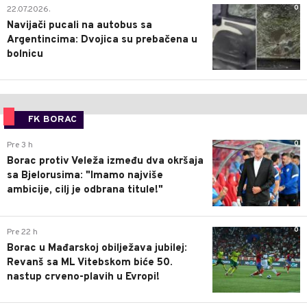
0
22.07.2026.
Navijači pucali na autobus sa
Argentincima: Dvojica su prebačena u
bolnicu
FK BORAC
0
Pre 3 h
Borac protiv Veleža između dva okršaja
sa Bjelorusima: "Imamo najviše
ambicije, cilj je odbrana titule!"
0
Pre 22 h
Borac u Mađarskoj obilježava jubilej:
Revanš sa ML Vitebskom biće 50.
nastup crveno-plavih u Evropi!