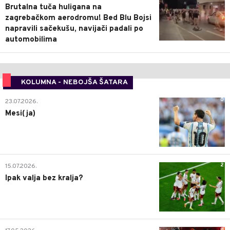
Brutalna tuča huligana na
zagrebačkom aerodromu! Bed Blu Bojsi
napravili sačekušu, navijači padali po
automobilima
KOLUMNA - NEBOJŠA ŠATARA
0
23.07.2026.
Mesi(ja)
2
15.07.2026.
Ipak valja bez kralja?
0