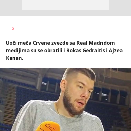
0
Uoči meča Crvene zvezde sa Real Madridom
medijima su se obratili i Rokas Gedraitis i Ajzea
Kenan.