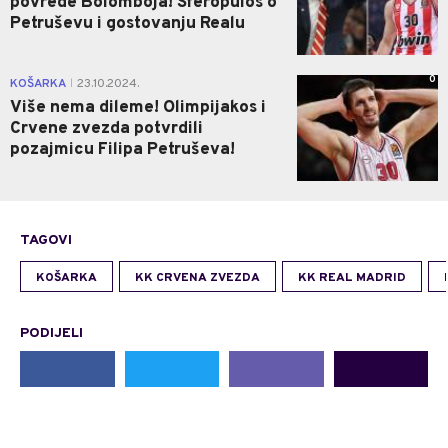
povrede Bolomboja! Sferopulos o
Petruševu i gostovanju Realu
0
KOŠARKA
23.10.2024.
|
Više nema dileme! Olimpijakos i
Crvene zvezda potvrdili
pozajmicu Filipa Petruševa!
TAGOVI
KOŠARKA
KK CRVENA ZVEZDA
KK REAL MADRID
PODIJELI