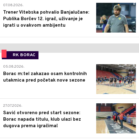
0
07.08.2026.
Trener Vitebska pohvalio Banjalučane:
Publika Borčev 12. igrač, uživanje je
igrati u ovakvom ambijentu
RK BORAC
0
05.08.2026.
Borac m:tel zakazao osam kontrolnih
utakmica pred početak nove sezone
0
27.07.2026.
Savić otvoreno pred start sezone:
Borac napada titulu, klub ulazi bez
dugova prema igračima!