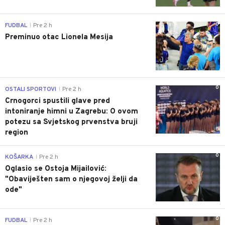
0
FUDBAL
Pre 2 h
|
Preminuo otac Lionela Mesija
0
OSTALI SPORTOVI
Pre 2 h
|
Crnogorci spustili glave pred
intoniranje himni u Zagrebu: O ovom
potezu sa Svjetskog prvenstva bruji
region
0
KOŠARKA
Pre 2 h
|
Oglasio se Ostoja Mijailović:
"Obaviješten sam o njegovoj želji da
ode"
0
FUDBAL
Pre 2 h
|