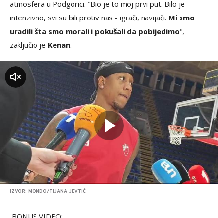
atmosfera u Podgorici. "Bio je to moj prvi put. Bilo je
intenzivno, svi su bili protiv nas - igrači, navijači.
Mi smo
uradili šta smo morali i pokušali da pobijedimo
",
zaključio je
Kenan
.
zvuk
IZVOR: MONDO/TIJANA JEVTIĆ
BONUS VIDEO: