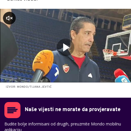
zvuk
IZVOR: MONDO/TIJANA JEVTIĆ
Naše vijesti ne morate da provjeravate
Budite bolje informisani od drugih, preuzmite Mondo mobilnu
aplikaciju