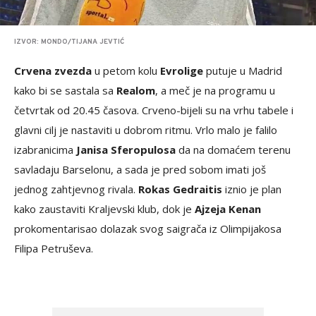
IZVOR: MONDO/TIJANA JEVTIĆ
Crvena zvezda
u petom kolu
Evrolige
putuje u Madrid
kako bi se sastala sa
Realom
, a meč je na programu u
četvrtak od 20.45 časova. Crveno-bijeli su na vrhu tabele i
glavni cilj je nastaviti u dobrom ritmu. Vrlo malo je falilo
izabranicima
Janisa Sferopulosa
da na domaćem terenu
savladaju Barselonu, a sada je pred sobom imati još
jednog zahtjevnog rivala.
Rokas Gedraitis
iznio je plan
kako zaustaviti Kraljevski klub, dok je
Ajzeja Kenan
prokomentarisao dolazak svog saigrača iz Olimpijakosa
Filipa Petruševa.