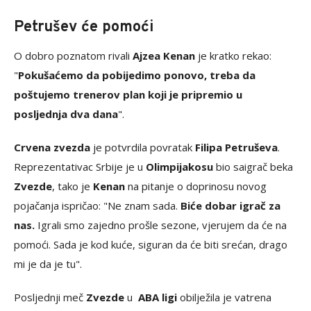
Petrušev će pomoći
O dobro poznatom rivali
Ajzea Kenan
je kratko rekao:
"
Pokušaćemo da pobijedimo ponovo, treba da
poštujemo trenerov plan koji je pripremio u
posljednja dva dana
".
Crvena zvezda
je potvrdila povratak
Filipa Petruševa
.
Reprezentativac Srbije je u
Olimpijakosu
bio saigrač beka
Zvezde
, tako je
Kenan
na pitanje o doprinosu novog
pojačanja ispričao: "Ne znam sada.
Biće dobar igrač za
nas.
Igrali smo zajedno prošle sezone, vjerujem da će na
pomoći. Sada je kod kuće, siguran da će biti srećan, drago
mi je da je tu".
Posljednji meč
Zvezde
u
ABA ligi
obilježila je vatrena