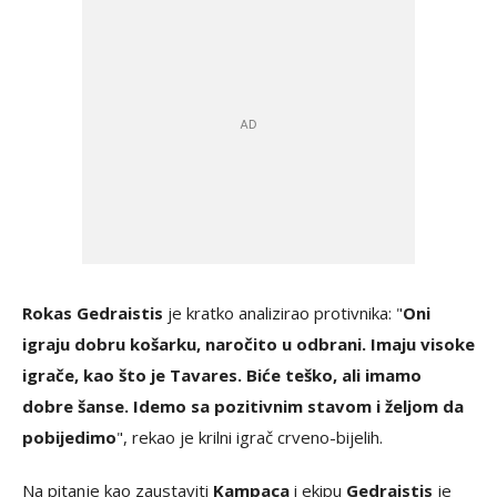
Rokas Gedraistis
je kratko analizirao protivnika: "
Oni
igraju dobru košarku, naročito u odbrani. Imaju visoke
igrače, kao što je Tavares. Biće teško, ali imamo
dobre šanse. Idemo sa pozitivnim stavom i željom da
pobijedimo
", rekao je krilni igrač crveno-bijelih.
Na pitanje kao zaustaviti
Kampaca
i ekipu
Gedraistis
je