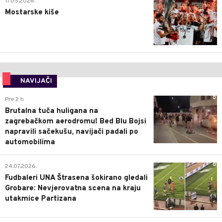
17.05.2026.
Mostarske kiše
NAVIJAČI
0
Pre 2 h
Brutalna tuča huligana na
zagrebačkom aerodromu! Bed Blu Bojsi
napravili sačekušu, navijači padali po
automobilima
0
24.07.2026.
Fudbaleri UNA Štrasena šokirano gledali
Grobare: Nevjerovatna scena na kraju
utakmice Partizana