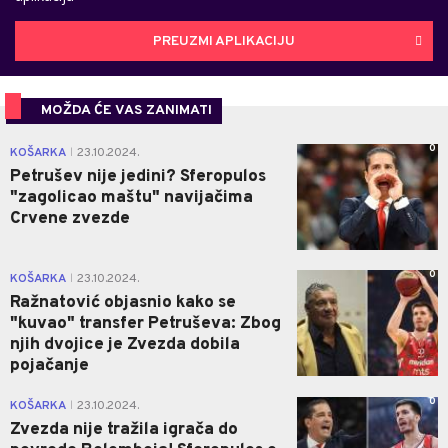
PREUZMI APLIKACIJU
MOŽDA ĆE VAS ZANIMATI
0
KOŠARKA
23.10.2024.
|
Petrušev nije jedini? Sferopulos
"zagolicao maštu" navijačima
Crvene zvezde
0
KOŠARKA
23.10.2024.
|
Ražnatović objasnio kako se
"kuvao" transfer Petruševa: Zbog
njih dvojice je Zvezda dobila
pojačanje
0
KOŠARKA
23.10.2024.
|
Zvezda nije tražila igrača do