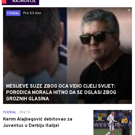
NAJNOVIJE
0
Pre 53 min
FUDBAL
MESIJEVE SUZE ZBOG OCA VIDIO CIJELI SVIJET:
PORODICA MORALA HITNO DA SE OGLASI ZBOG
GROZNIH GLASINA
0
FUDBAL
Pre 1 h
|
Kerim Alajbegović debitovao za
Juventus u Derbiju Italije!