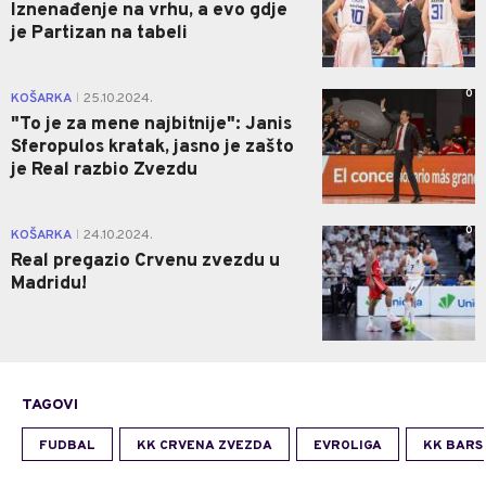
Iznenađenje na vrhu, a evo gdje
je Partizan na tabeli
0
KOŠARKA
25.10.2024.
|
"To je za mene najbitnije": Janis
Sferopulos kratak, jasno je zašto
je Real razbio Zvezdu
0
KOŠARKA
24.10.2024.
|
Real pregazio Crvenu zvezdu u
Madridu!
TAGOVI
FUDBAL
KK CRVENA ZVEZDA
EVROLIGA
KK BARS