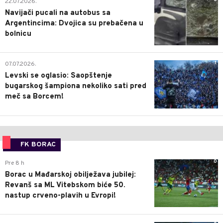
22.07.2026.
Navijači pucali na autobus sa
Argentincima: Dvojica su prebačena u
bolnicu
1
07.07.2026.
Levski se oglasio: Saopštenje
bugarskog šampiona nekoliko sati pred
meč sa Borcem!
FK BORAC
0
Pre 8 h
Borac u Mađarskoj obilježava jubilej:
Revanš sa ML Vitebskom biće 50.
nastup crveno-plavih u Evropi!