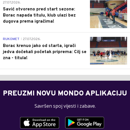
0
27.07.2026.
Savić otvoreno pred start sezone:
Borac napada titulu, klub ulazi bez
dugova prema igračima!
0
RUKOMET
27.07.2026.
|
Borac krenuo jako od starta, igrači
jedva dočekali početak priprema: Cilj se
zna - titula!
PREUZMI NOVU MONDO APLIKACIJU
Savršen spoj vijesti i zabave.