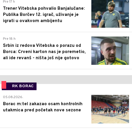
0
Pre 17 h
Trener Vitebska pohvalio Banjalučane:
Publika Borčev 12. igrač, uživanje je
igrati u ovakvom ambijentu
0
Pre 18 h
Srbin iz redova Vitebska o porazu od
Borca: Crveni karton nas je poremetio,
ali ide revanš - ništa još nije gotovo
RK BORAC
0
05.08.2026.
Borac m:tel zakazao osam kontrolnih
utakmica pred početak nove sezone