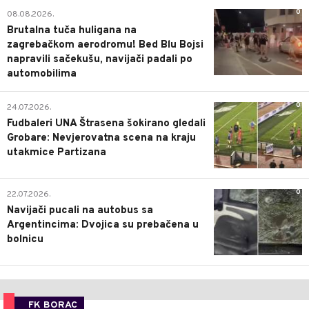
0
08.08.2026.
Brutalna tuča huligana na
zagrebačkom aerodromu! Bed Blu Bojsi
napravili sačekušu, navijači padali po
automobilima
0
24.07.2026.
Fudbaleri UNA Štrasena šokirano gledali
Grobare: Nevjerovatna scena na kraju
utakmice Partizana
0
22.07.2026.
Navijači pucali na autobus sa
Argentincima: Dvojica su prebačena u
bolnicu
FK BORAC