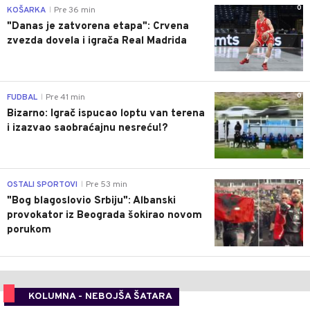
0
KOŠARKA
Pre 36 min
|
"Danas je zatvorena etapa": Crvena
zvezda dovela i igrača Real Madrida
0
FUDBAL
Pre 41 min
|
Bizarno: Igrač ispucao loptu van terena
i izazvao saobraćajnu nesreću!?
0
OSTALI SPORTOVI
Pre 53 min
|
"Bog blagoslovio Srbiju": Albanski
provokator iz Beograda šokirao novom
porukom
KOLUMNA - NEBOJŠA ŠATARA