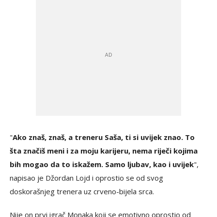
"
Ako znaš, znaš, a treneru Saša, ti si uvijek znao. To
šta značiš meni i za moju karijeru, nema riječi kojima
bih mogao da to iskažem. Samo ljubav, kao i uvijek
",
napisao je Džordan Lojd i oprostio se od svog
doskorašnjeg trenera uz crveno-bijela srca.
Nije on prvi igrač Monaka koji se emotivno oprostio od