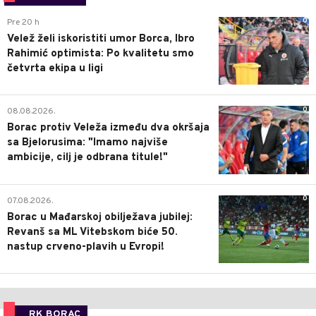
0
Pre 20 h
Velež želi iskoristiti umor Borca, Ibro
Rahimić optimista: Po kvalitetu smo
četvrta ekipa u ligi
0
08.08.2026.
Borac protiv Veleža između dva okršaja
sa Bjelorusima: "Imamo najviše
ambicije, cilj je odbrana titule!"
0
07.08.2026.
Borac u Mađarskoj obilježava jubilej:
Revanš sa ML Vitebskom biće 50.
nastup crveno-plavih u Evropi!
RK BORAC