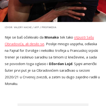
IZVOR: VALERY HACHE / AFP / PROFIMEDIA
Nije se baš očekivalo da
Monako
tek tako
otpusti Sašu
Obradovića, ali desilo se
. Poslije mnogo uspjeha, odlaska
na Fajnal for Evrolige i nekoliko trofeja u Francuskoj srpski
trener je raskinuo saradnu sa timom iz kneževine, a sada
se povodom toga oglasio i
Džordan Lojd
. Sjajni američki
šuter prvi put je sa Obradovićem sarađivao u sezoni
2020/21 u Crvenoj zvezdi, a zatim su dugo zajedno radili u
Monaku.