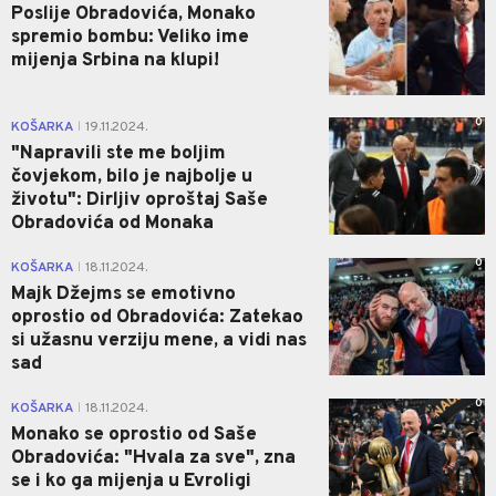
Poslije Obradovića, Monako
spremio bombu: Veliko ime
mijenja Srbina na klupi!
0
KOŠARKA
19.11.2024.
|
"Napravili ste me boljim
čovjekom, bilo je najbolje u
životu": Dirljiv oproštaj Saše
Obradovića od Monaka
0
KOŠARKA
18.11.2024.
|
Majk Džejms se emotivno
oprostio od Obradovića: Zatekao
si užasnu verziju mene, a vidi nas
sad
0
KOŠARKA
18.11.2024.
|
Monako se oprostio od Saše
Obradovića: "Hvala za sve", zna
se i ko ga mijenja u Evroligi