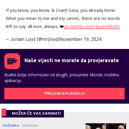
If you know, you know. & Coach Sasa, you already know.
What you mean to me and my career, there are no words
left to say. All love, always. ❤️
pic.twitter.com/4pjjHA9bXN
November 19, 2024
— Jordan Loyd (@mrjloyd)
Naše vijesti ne morate da provjeravate
Budite bolje informisani od drugih, preuzmite Mondo mobilnu
aplikaciju
PREUZMI APLIKACIJU
MOŽDA ĆE VAS ZANIMATI
0
KOŠARKA
19.11.2024.
|