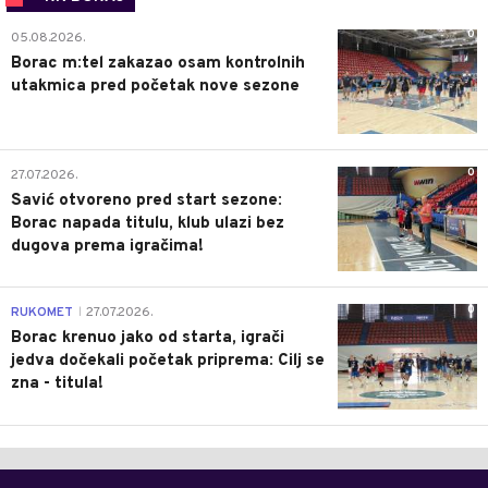
0
05.08.2026.
Borac m:tel zakazao osam kontrolnih
utakmica pred početak nove sezone
0
27.07.2026.
Savić otvoreno pred start sezone:
Borac napada titulu, klub ulazi bez
dugova prema igračima!
0
RUKOMET
27.07.2026.
|
Borac krenuo jako od starta, igrači
jedva dočekali početak priprema: Cilj se
zna - titula!