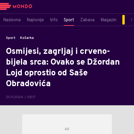
Naslovna
Najnovije
Info
Sport
Zabava
Magazin
M
Sport
Košarka
Osmijesi, zagrljaj i crveno-
bijela srca: Ovako se Džordan
Lojd oprostio od Saše
Obradovića
20.11.2024. / 08:17