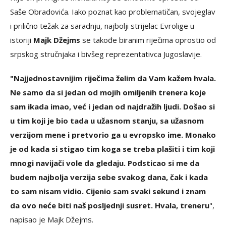
Saše Obradovića. Iako poznat kao problematičan, svojeglav
i prilično težak za saradnju, najbolji strijelac Evrolige u
istoriji
Majk Džejms
se takođe biranim riječima oprostio od
srpskog stručnjaka i bivšeg reprezentativca Jugoslavije.
"Najjednostavnijim riječima želim da Vam kažem hvala.
Ne samo da si jedan od mojih omiljenih trenera koje
sam ikada imao, već i jedan od najdražih ljudi. Došao si
u tim koji je bio tada u užasnom stanju, sa užasnom
verzijom mene i pretvorio ga u evropsko ime. Monako
je od kada si stigao tim koga se treba plašiti i tim koji
mnogi navijači vole da gledaju. Podsticao si me da
budem najbolja verzija sebe svakog dana, čak i kada
to sam nisam vidio. Cijenio sam svaki sekund i znam
da ovo neće biti naš posljednji susret. Hvala, treneru
",
napisao je Majk Džejms.