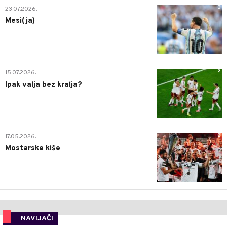
0
23.07.2026.
Mesi(ja)
2
15.07.2026.
Ipak valja bez kralja?
0
17.05.2026.
Mostarske kiše
NAVIJAČI