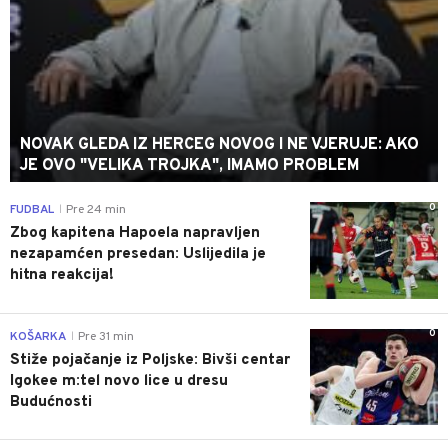
NOVAK GLEDA IZ HERCEG NOVOG I NE VJERUJE: AKO
JE OVO "VELIKA TROJKA", IMAMO PROBLEM
0
FUDBAL
Pre 24 min
|
Zbog kapitena Hapoela napravljen
nezapamćen presedan: Uslijedila je
hitna reakcija!
0
KOŠARKA
Pre 31 min
|
Stiže pojačanje iz Poljske: Bivši centar
Igokee m:tel novo lice u dresu
Budućnosti