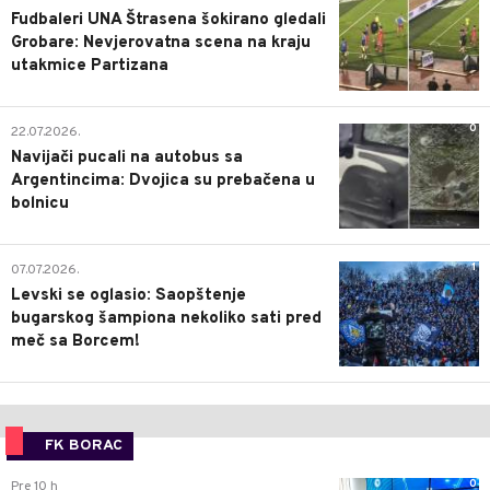
Fudbaleri UNA Štrasena šokirano gledali
Grobare: Nevjerovatna scena na kraju
utakmice Partizana
0
22.07.2026.
Navijači pucali na autobus sa
Argentincima: Dvojica su prebačena u
bolnicu
1
07.07.2026.
Levski se oglasio: Saopštenje
bugarskog šampiona nekoliko sati pred
meč sa Borcem!
FK BORAC
0
Pre 10 h