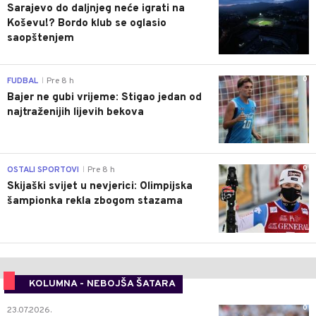
Sarajevo do daljnjeg neće igrati na
Koševu!? Bordo klub se oglasio
saopštenjem
0
FUDBAL
Pre 8 h
|
Bajer ne gubi vrijeme: Stigao jedan od
najtraženijih lijevih bekova
0
OSTALI SPORTOVI
Pre 8 h
|
Skijaški svijet u nevjerici: Olimpijska
šampionka rekla zbogom stazama
KOLUMNA - NEBOJŠA ŠATARA
0
23.07.2026.