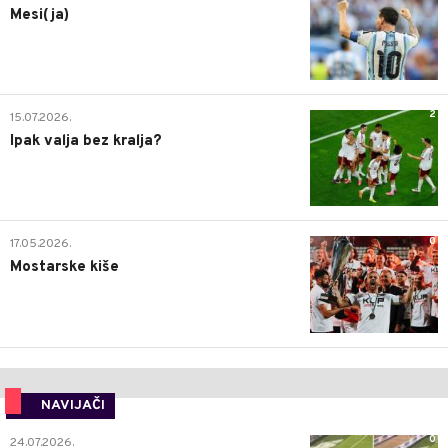
Mesi(ja)
2
15.07.2026.
Ipak valja bez kralja?
0
17.05.2026.
Mostarske kiše
NAVIJAČI
0
24.07.2026.