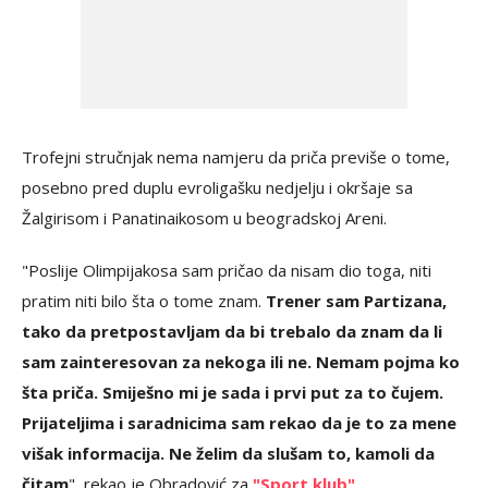
Trofejni stručnjak nema namjeru da priča previše o tome,
posebno pred duplu evroligašku nedjelju i okršaje sa
Žalgirisom i Panatinaikosom u beogradskoj Areni.
"Poslije Olimpijakosa sam pričao da nisam dio toga, niti
pratim niti bilo šta o tome znam.
Trener sam Partizana,
tako da pretpostavljam da bi trebalo da znam da li
sam zainteresovan za nekoga ili ne. Nemam pojma ko
šta priča. Smiješno mi je sada i prvi put za to čujem.
Prijateljima i saradnicima sam rekao da je to za mene
višak informacija. Ne želim da slušam to, kamoli da
čitam
", rekao je Obradović za
"Sport klub".