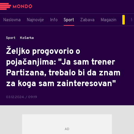
Naslovna
Najnovije
Info
Sport
Zabava
Magazin
M
Sport
Košarka
Željko progovorio o
pojačanjima: "Ja sam trener
Partizana, trebalo bi da znam
za koga sam zainteresovan"
03.12.2024. / 09:19