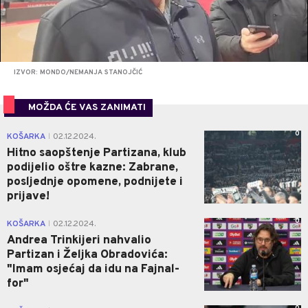
IZVOR: MONDO/NEMANJA STANOJČIĆ
MOŽDA ĆE VAS ZANIMATI
0
KOŠARKA
02.12.2024.
|
Hitno saopštenje Partizana, klub
podijelio oštre kazne: Zabrane,
posljednje opomene, podnijete i
prijave!
0
KOŠARKA
02.12.2024.
|
Andrea Trinkijeri nahvalio
Partizan i Željka Obradovića:
"Imam osjećaj da idu na Fajnal-
for"