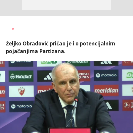
Dragan
AUTOR
0
Šutvić
Željko Obradović pričao je i o potencijalnim
pojačanjima Partizana.