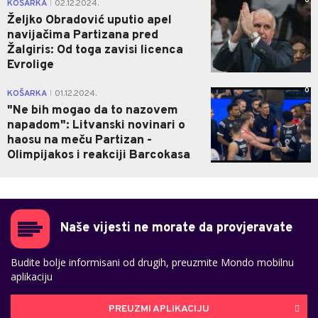
0
KOŠARKA
02.12.2024.
|
Željko Obradović uputio apel
navijačima Partizana pred
Žalgiris: Od toga zavisi licenca
Evrolige
0
KOŠARKA
01.12.2024.
|
"Ne bih mogao da to nazovem
napadom": Litvanski novinari o
haosu na meču Partizan -
Olimpijakos i reakciji Barcokasa
Naše vijesti ne morate da provjeravate
Budite bolje informisani od drugih, preuzmite Mondo mobilnu
aplikaciju
PREUZMI APLIKACIJU