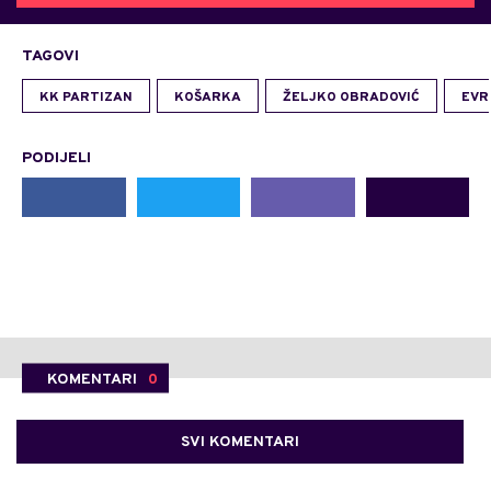
TAGOVI
KK PARTIZAN
KOŠARKA
ŽELJKO OBRADOVIĆ
EVR
PODIJELI
KOMENTARI
0
SVI KOMENTARI