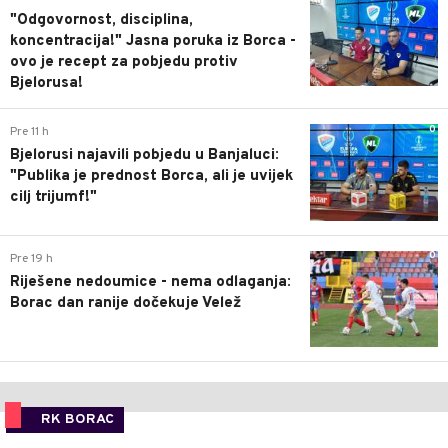
"Odgovornost, disciplina,
koncentracija!" Jasna poruka iz Borca -
ovo je recept za pobjedu protiv
Bjelorusa!
0
Pre 11 h
Bjelorusi najavili pobjedu u Banjaluci:
"Publika je prednost Borca, ali je uvijek
cilj trijumf!"
0
Pre 19 h
Riješene nedoumice - nema odlaganja:
Borac dan ranije dočekuje Velež
RK BORAC