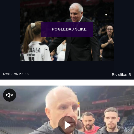
POGLEDAJ SLIKE
IZVOR: MN PRESS
Br. slika: 5
zvuk