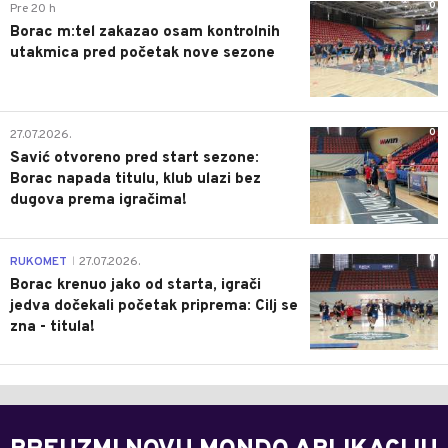
0
Pre 20 h
Borac m:tel zakazao osam kontrolnih
utakmica pred početak nove sezone
0
27.07.2026.
Savić otvoreno pred start sezone:
Borac napada titulu, klub ulazi bez
dugova prema igračima!
0
RUKOMET
27.07.2026.
|
Borac krenuo jako od starta, igrači
jedva dočekali početak priprema: Cilj se
zna - titula!