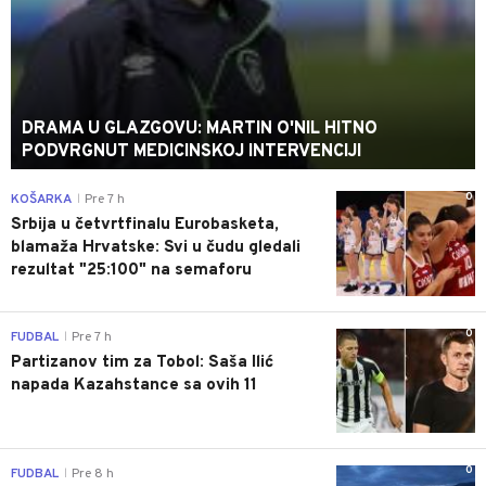
DRAMA U GLAZGOVU: MARTIN O'NIL HITNO
PODVRGNUT MEDICINSKOJ INTERVENCIJI
0
KOŠARKA
Pre 7 h
|
Srbija u četvrtfinalu Eurobasketa,
blamaža Hrvatske: Svi u čudu gledali
rezultat "25:100" na semaforu
0
FUDBAL
Pre 7 h
|
Partizanov tim za Tobol: Saša Ilić
napada Kazahstance sa ovih 11
0
FUDBAL
Pre 8 h
|