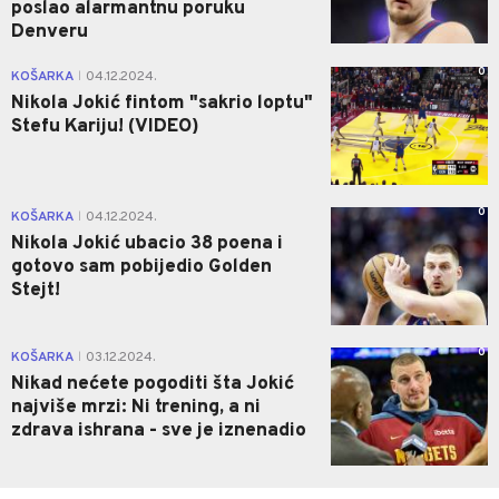
poslao alarmantnu poruku
Denveru
0
KOŠARKA
04.12.2024.
|
Nikola Jokić fintom "sakrio loptu"
Stefu Kariju! (VIDEO)
0
KOŠARKA
04.12.2024.
|
Nikola Jokić ubacio 38 poena i
gotovo sam pobijedio Golden
Stejt!
0
KOŠARKA
03.12.2024.
|
Nikad nećete pogoditi šta Jokić
najviše mrzi: Ni trening, a ni
zdrava ishrana - sve je iznenadio