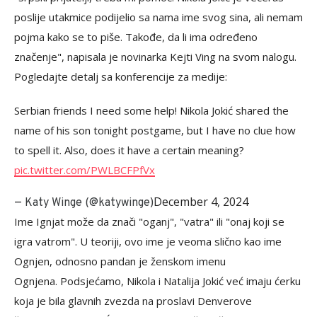
poslije utakmice podijelio sa nama ime svog sina, ali nemam
pojma kako se to piše. Takođe, da li ima određeno
značenje", napisala je novinarka Kejti Ving na svom nalogu.
Pogledajte detalj sa konferencije za medije:
Serbian friends I need some help! Nikola Jokić shared the
name of his son tonight postgame, but I have no clue how
to spell it. Also, does it have a certain meaning?
pic.twitter.com/PWLBCFPfVx
December 4, 2024
— Katy Winge (@katywinge)
Ime Ignjat može da znači "oganj", "vatra" ili "onaj koji se
igra vatrom". U teoriji, ovo ime je veoma slično kao ime
Ognjen, odnosno pandan je ženskom imenu
Ognjena. Podsjećamo, Nikola i Natalija Jokić već imaju ćerku
koja je bila glavnih zvezda na proslavi Denverove