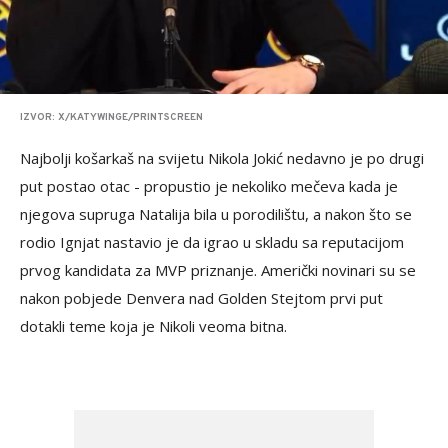
IZVOR: X/KATYWINGE/PRINTSCREEN
Najbolji košarkaš na svijetu Nikola Jokić nedavno je po drugi
put postao otac - propustio je nekoliko mečeva kada je
njegova supruga Natalija bila u porodilištu, a nakon što se
rodio Ignjat nastavio je da igrao u skladu sa reputacijom
prvog kandidata za MVP priznanje. Američki novinari su se
nakon pobjede Denvera nad Golden Stejtom prvi put
dotakli teme koja je Nikoli veoma bitna.