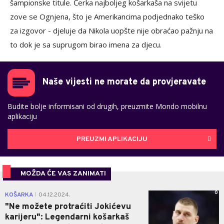
šampionske titule. Ćerka najboljeg košarkaša na svijetu
zove se Ognjena, što je Amerikancima podjednako teško
za izgovor - djeluje da Nikola uopšte nije obraćao pažnju na
to dok je sa suprugom birao imena za djecu.
Naše vijesti ne morate da provjeravate
Budite bolje informisani od drugih, preuzmite Mondo mobilnu
aplikaciju
PREUZMI APLIKACIJU
MOŽDA ĆE VAS ZANIMATI
0
KOŠARKA
04.12.2024.
|
"Ne možete protraćiti Jokićevu
karijeru": Legendarni košarkaš