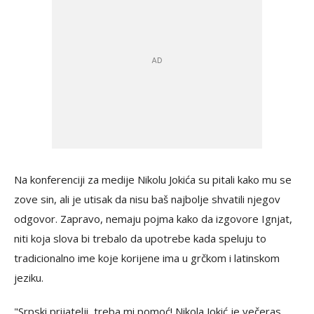
Na konferenciji za medije Nikolu Jokića su pitali kako mu se
zove sin, ali je utisak da nisu baš najbolje shvatili njegov
odgovor. Zapravo, nemaju pojma kako da izgovore Ignjat,
niti koja slova bi trebalo da upotrebe kada speluju to
tradicionalno ime koje korijene ima u grčkom i latinskom
jeziku.
"Srpski prijatelji, treba mi pomoć! Nikola Jokić je večeras