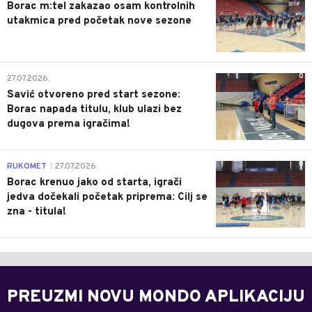
Borac m:tel zakazao osam kontrolnih
utakmica pred početak nove sezone
0
27.07.2026.
Savić otvoreno pred start sezone:
Borac napada titulu, klub ulazi bez
dugova prema igračima!
0
RUKOMET
27.07.2026.
|
Borac krenuo jako od starta, igrači
jedva dočekali početak priprema: Cilj se
zna - titula!
PREUZMI NOVU MONDO APLIKACIJU