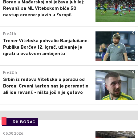
Borac u Mađarskoj obilježava jubilej:
Revanš sa ML Vitebskom biće 50.
nastup crveno-plavih u Evropi!
0
Pre 21 h
Trener Vitebska pohvalio Banjalučane:
Publika Borčev 12. igrač, uživanje je
igrati u ovakvom ambijentu
0
Pre 22 h
Srbin iz redova Vitebska o porazu od
Borca: Crveni karton nas je poremetio,
ali ide revanš - ništa još nije gotovo
RK BORAC
0
05.08.2026.