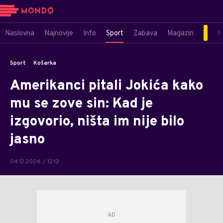
Naslovna
Najnovije
Info
Sport
Zabava
Magazin
M
Sport
Košarka
Amerikanci pitali Jokića kako
mu se zove sin: Kad je
izgovorio, ništa im nije bilo
jasno
04.12.2024. / 12:12