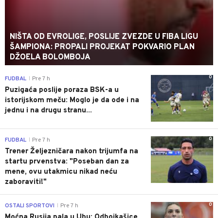
NIŠTA OD EVROLIGE, POSLIJE ZVEZDE U FIBA LIGU
ŠAMPIONA: PROPALI PROJEKAT POKVARIO PLAN
DŽOELA BOLOMBOJA
0
FUDBAL
Pre 7 h
|
Puzigaća poslije poraza BSK-a u
istorijskom meču: Moglo je da ode i na
jednu i na drugu stranu...
0
FUDBAL
Pre 7 h
|
Trener Željezničara nakon trijumfa na
startu prvenstva: "Poseban dan za
mene, ovu utakmicu nikad neću
zaboraviti!"
0
OSTALI SPORTOVI
Pre 7 h
|
Moćna Rusija pala u Ubu: Odbojkašice