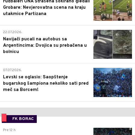
Fudbaleri UNA Štrasena šokirano gledali
Grobare: Nevjerovatna scena na kraju
utakmice Partizana
0
22.07.2026.
Navijači pucali na autobus sa
Argentincima: Dvojica su prebačena u
bolnicu
1
07.07.2026.
Levski se oglasio: Saopštenje
bugarskog šampiona nekoliko sati pred
meč sa Borcem!
FK BORAC
0
Pre 12 h