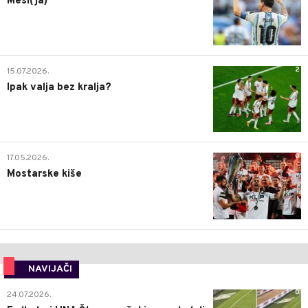
Mesi(ja)
2
15.07.2026.
Ipak valja bez kralja?
0
17.05.2026.
Mostarske kiše
NAVIJAČI
0
24.07.2026.