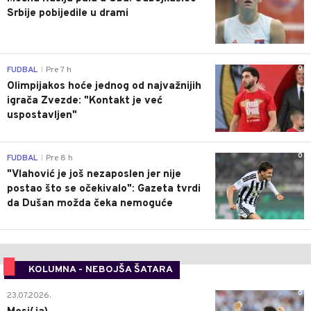
Srbije pobijedile u drami
0
FUDBAL
Pre 7 h
|
Olimpijakos hoće jednog od najvažnijih
igrača Zvezde: "Kontakt je već
uspostavljen"
0
FUDBAL
Pre 8 h
|
"Vlahović je još nezaposlen jer nije
postao što se očekivalo": Gazeta tvrdi
da Dušan možda čeka nemoguće
KOLUMNA - NEBOJŠA ŠATARA
0
23.07.2026.