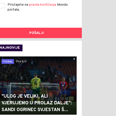
Pristajete na
pravila korišćenja
Mondo
portala.
POŠALJI
NAJNOVIJE
0
Pre 6 h
FUDBAL
"ULOG JE VELIKI, ALI
VJERUJEMO U PROLAZ DALJE":
SANDI OGRINEC SVJESTAN Š...