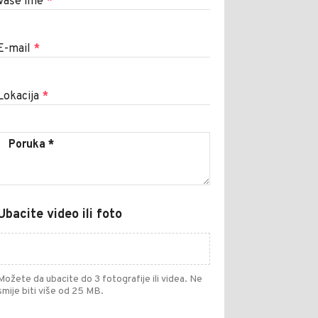
Vaše ime
*
E-mail
*
Lokacija
*
Ubacite video ili foto
Možete da ubacite do 3 fotografije ili videa. Ne
smije biti više od 25 MB.