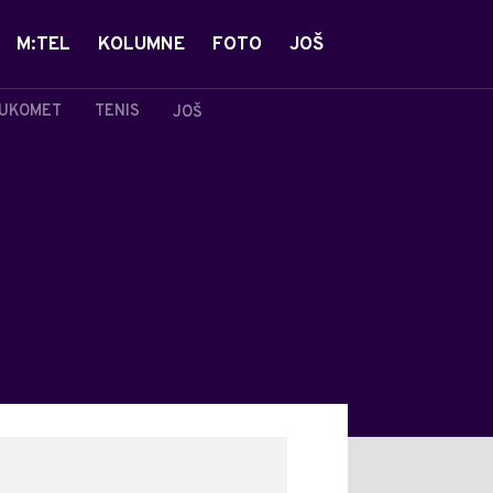
M:TEL
KOLUMNE
FOTO
JOŠ
UKOMET
TENIS
JOŠ