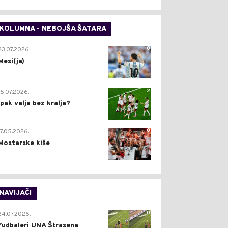
KOLUMNA - NEBOJŠA ŠATARA
0
23.07.2026.
Mesi(ja)
2
15.07.2026.
Ipak valja bez kralja?
0
17.05.2026.
Mostarske kiše
NAVIJAČI
0
24.07.2026.
Fudbaleri UNA Štrasena