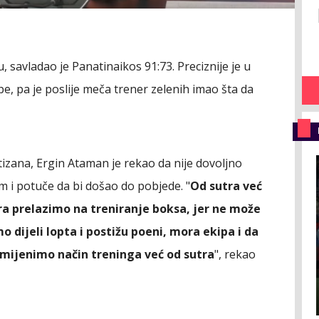
 savladao je Panatinaikos 91:73. Preciznije je u
, pa je poslije meča trener zelenih imao šta da
tizana, Ergin Ataman je rekao da nije dovoljno
m i potuče da bi došao do pobjede. "
Od sutra već
a prelazimo na treniranje boksa, jer ne može
o dijeli lopta i postižu poeni, mora ekipa i da
mijenimo način treninga već od sutra
", rekao