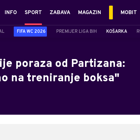
INFO
SPORT
ZABAVA
MAGAZIN
MOBIT
AL
FIFA WC 2026
PREMIJER LIGA BIH
KOŠARKA
R
je poraza od Partizana:
o na treniranje boksa"