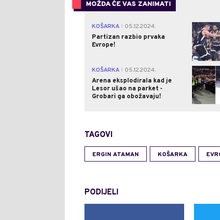
MOŽDA ĆE VAS ZANIMATI
KOŠARKA
05.12.2024.
|
Partizan razbio prvaka
Evrope!
KOŠARKA
05.12.2024.
|
Arena eksplodirala kad je
Lesor ušao na parket -
Grobari ga obožavaju!
TAGOVI
ERGIN ATAMAN
KOŠARKA
EVR
PODIJELI