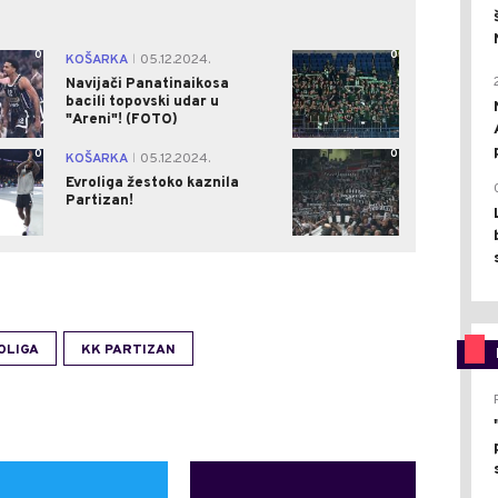
0
0
KOŠARKA
05.12.2024.
|
Navijači Panatinaikosa
bacili topovski udar u
"Areni"! (FOTO)
0
0
KOŠARKA
05.12.2024.
|
Evroliga žestoko kaznila
Partizan!
OLIGA
KK PARTIZAN