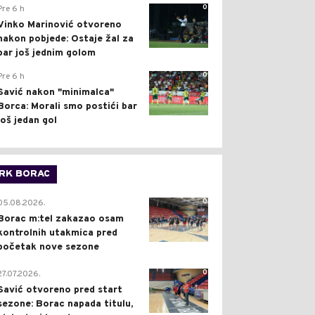
0
Pre 6 h
Vinko Marinović otvoreno
nakon pobjede: Ostaje žal za
bar još jednim golom
0
Pre 6 h
Savić nakon "minimalca"
Borca: Morali smo postići bar
još jedan gol
RK BORAC
0
05.08.2026.
Borac m:tel zakazao osam
kontrolnih utakmica pred
početak nove sezone
0
27.07.2026.
Savić otvoreno pred start
sezone: Borac napada titulu,