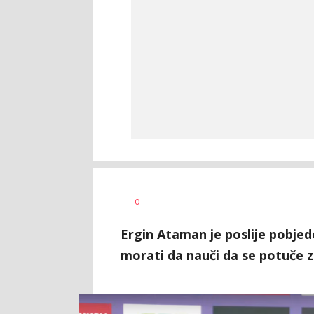
Nebojša
AUTOR
0
Šatara
Ergin Ataman je poslije pobje
morati da nauči da se potuče z