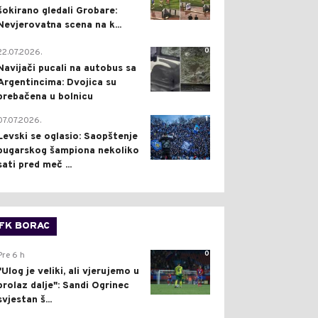
šokirano gledali Grobare:
Nevjerovatna scena na k...
0
22.07.2026.
Navijači pucali na autobus sa
Argentincima: Dvojica su
prebačena u bolnicu
1
07.07.2026.
Levski se oglasio: Saopštenje
bugarskog šampiona nekoliko
sati pred meč ...
FK BORAC
0
Pre 6 h
"Ulog je veliki, ali vjerujemo u
prolaz dalje": Sandi Ogrinec
svjestan š...