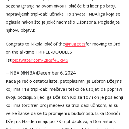
sezona igranja na ovom nivou i Jokić će biti lider po broju
napravljenih tripl-dabl učinaka. To shvata i NBA liga koja se
oglasila nakon što je Jokić nadmašio Džonsona. Pogledajte
njihovu objavu:
Congrats to Nikola Jokić of the
@nuggets
for moving to 3rd
on the all-time TRIPLE-DOUBLES
list!
pic.twitter.com/2iR8f4GxM6
December 6, 2024
— NBA (@NBA)
Kada je reč o ostatku liste, petoplasirani je Lebron Džejms
koji ima 118 tripl-dabl mečeva i teško će uspjeti da popravi
svoju poziciju. Slijedi ga Džejson Kid sa 107 i on je poslednji
koji ima torcifren broj mečeva sa tripl-dabl učinkom, ali su
velike šanse da se to promijeni u budućnosti. Luka Dončić i
Džejms Harden imaju po 78 tripl-dablova, a Domantans