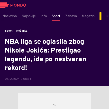
Naslovna
Najnovije
Info
Sport
Zabava
Magazin
M
Sport
Košarka
NBA liga se oglasila zbog
Nikole Jokića: Prestigao
legendu, ide po nestvaran
rekord!
06.12.2024. / 08:34