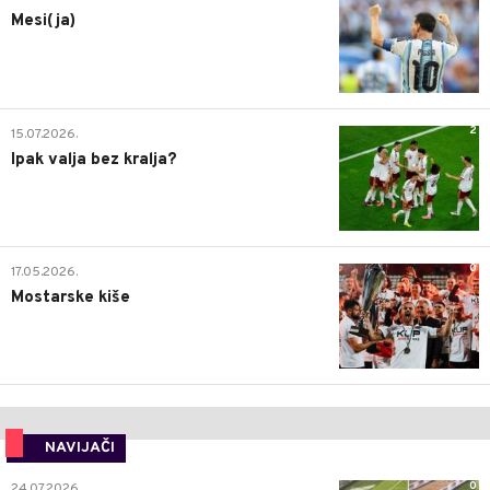
Mesi(ja)
2
15.07.2026.
Ipak valja bez kralja?
0
17.05.2026.
Mostarske kiše
NAVIJAČI
0
24.07.2026.