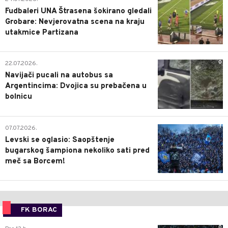
Fudbaleri UNA Štrasena šokirano gledali
Grobare: Nevjerovatna scena na kraju
utakmice Partizana
0
22.07.2026.
Navijači pucali na autobus sa
Argentincima: Dvojica su prebačena u
bolnicu
1
07.07.2026.
Levski se oglasio: Saopštenje
bugarskog šampiona nekoliko sati pred
meč sa Borcem!
FK BORAC
0