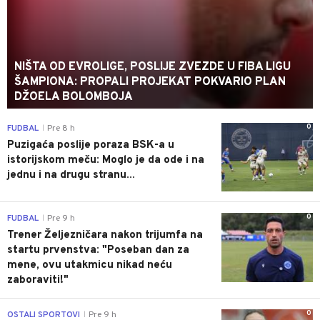
NIŠTA OD EVROLIGE, POSLIJE ZVEZDE U FIBA LIGU
ŠAMPIONA: PROPALI PROJEKAT POKVARIO PLAN
DŽOELA BOLOMBOJA
0
FUDBAL
Pre 8 h
|
Puzigaća poslije poraza BSK-a u
istorijskom meču: Moglo je da ode i na
jednu i na drugu stranu...
0
FUDBAL
Pre 9 h
|
Trener Željezničara nakon trijumfa na
startu prvenstva: "Poseban dan za
mene, ovu utakmicu nikad neću
zaboraviti!"
0
OSTALI SPORTOVI
Pre 9 h
|