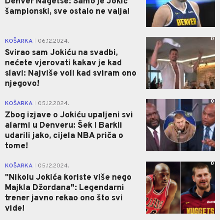
Denver Nagetse: Samo je Jokić
šampionski, sve ostalo ne valja!
0
KOŠARKA
06.12.2024.
|
Svirao sam Jokiću na svadbi,
nećete vjerovati kakav je kad
slavi: Najviše voli kad sviram ono
njegovo!
0
KOŠARKA
05.12.2024.
|
Zbog izjave o Jokiću upaljeni svi
alarmi u Denveru: Šek i Barkli
udarili jako, cijela NBA priča o
tome!
0
KOŠARKA
05.12.2024.
|
"Nikolu Jokića koriste više nego
Majkla Džordana": Legendarni
trener javno rekao ono što svi
vide!