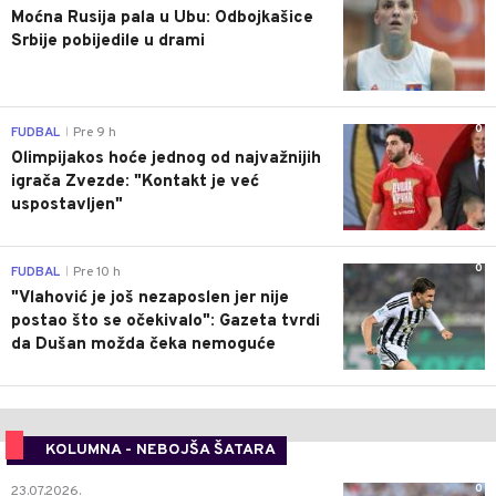
Moćna Rusija pala u Ubu: Odbojkašice
Srbije pobijedile u drami
0
FUDBAL
Pre 9 h
|
Olimpijakos hoće jednog od najvažnijih
igrača Zvezde: "Kontakt je već
uspostavljen"
0
FUDBAL
Pre 10 h
|
"Vlahović je još nezaposlen jer nije
postao što se očekivalo": Gazeta tvrdi
da Dušan možda čeka nemoguće
KOLUMNA - NEBOJŠA ŠATARA
0
23.07.2026.