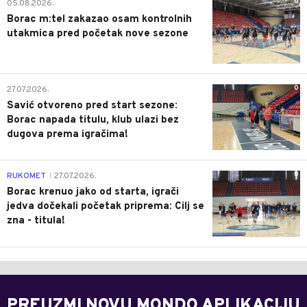
0
05.08.2026.
Borac m:tel zakazao osam kontrolnih
utakmica pred početak nove sezone
0
27.07.2026.
Savić otvoreno pred start sezone:
Borac napada titulu, klub ulazi bez
dugova prema igračima!
0
RUKOMET
27.07.2026.
|
Borac krenuo jako od starta, igrači
jedva dočekali početak priprema: Cilj se
zna - titula!
PREUZMI NOVU MONDO APLIKACIJU