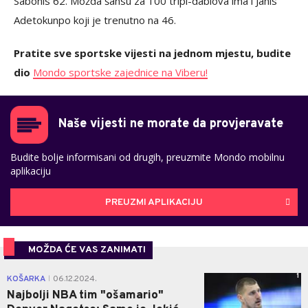
Sabonis 62. Možda šansu za 100 tripl-dablova ima i Janis
Adetokunpo koji je trenutno na 46.
Pratite sve sportske vijesti na jednom mjestu, budite
dio
Mondo sportske zajednice na Viberu!
Naše vijesti ne morate da provjeravate
Budite bolje informisani od drugih, preuzmite Mondo mobilnu
aplikaciju
PREUZMI APLIKACIJU
MOŽDA ĆE VAS ZANIMATI
1
KOŠARKA
06.12.2024.
|
Najbolji NBA tim "ošamario"