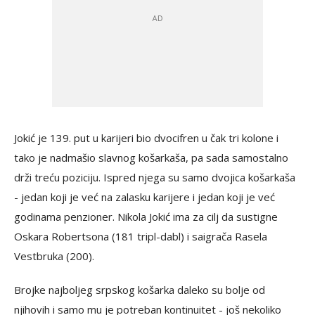
Jokić je 139. put u karijeri bio dvocifren u čak tri kolone i
tako je nadmašio slavnog košarkaša, pa sada samostalno
drži treću poziciju. Ispred njega su samo dvojica košarkaša
- jedan koji je već na zalasku karijere i jedan koji je već
godinama penzioner. Nikola Jokić ima za cilj da sustigne
Oskara Robertsona (181 tripl-dabl) i saigrača Rasela
Vestbruka (200).
Brojke najboljeg srpskog košarka daleko su bolje od
njihovih i samo mu je potreban kontinuitet - još nekoliko