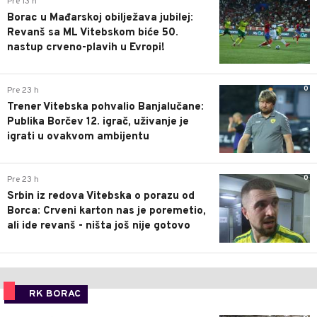
Pre 13 h
Borac u Mađarskoj obilježava jubilej:
Revanš sa ML Vitebskom biće 50.
nastup crveno-plavih u Evropi!
0
Pre 23 h
Trener Vitebska pohvalio Banjalučane:
Publika Borčev 12. igrač, uživanje je
igrati u ovakvom ambijentu
0
Pre 23 h
Srbin iz redova Vitebska o porazu od
Borca: Crveni karton nas je poremetio,
ali ide revanš - ništa još nije gotovo
RK BORAC