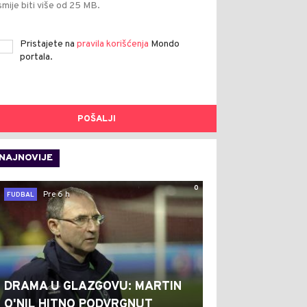
smije biti više od 25 MB.
Pristajete na
pravila korišćenja
Mondo
portala.
POŠALJI
NAJNOVIJE
0
Pre 6 h
FUDBAL
DRAMA U GLAZGOVU: MARTIN
O'NIL HITNO PODVRGNUT