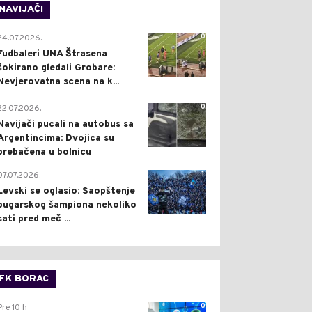
NAVIJAČI
0
24.07.2026.
Fudbaleri UNA Štrasena
šokirano gledali Grobare:
Nevjerovatna scena na k...
0
22.07.2026.
Navijači pucali na autobus sa
Argentincima: Dvojica su
prebačena u bolnicu
1
07.07.2026.
Levski se oglasio: Saopštenje
bugarskog šampiona nekoliko
sati pred meč ...
FK BORAC
0
Pre 10 h