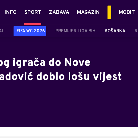
INFO
SPORT
ZABAVA
MAGAZIN
MOBIT
AL
FIFA WC 2026
PREMIJER LIGA BIH
KOŠARKA
R
og igrača do Nove
adović dobio lošu vijest