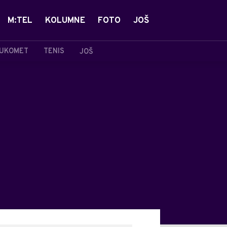
M:TEL
KOLUMNE
FOTO
JOŠ
UKOMET
TENIS
JOŠ