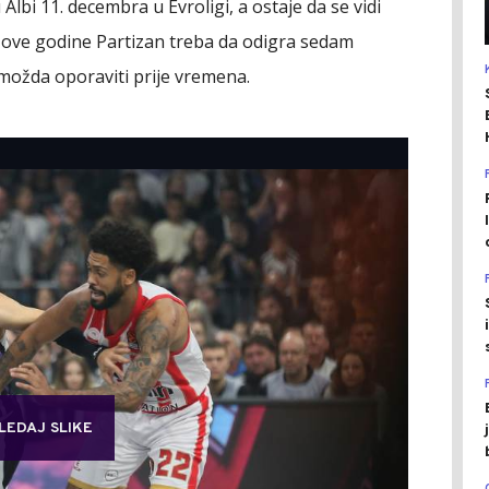
Albi 11. decembra u Evroligi, a ostaje da se vidi
 Nove godine Partizan treba da odigra sedam
e možda oporaviti prije vremena.
LEDAJ SLIKE