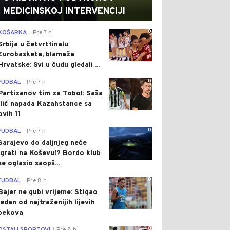
MEDICINSKOJ INTERVENCIJI
0
KOŠARKA
Pre 7 h
|
Srbija u četvrtfinalu
Eurobasketa, blamaža
Hrvatske: Svi u čudu gledali ...
0
FUDBAL
Pre 7 h
|
Partizanov tim za Tobol: Saša
Ilić napada Kazahstance sa
ovih 11
0
FUDBAL
Pre 7 h
|
Sarajevo do daljnjeg neće
igrati na Koševu!? Bordo klub
se oglasio saopš...
0
FUDBAL
Pre 8 h
|
Bajer ne gubi vrijeme: Stigao
jedan od najtraženijih lijevih
bekova
0
|