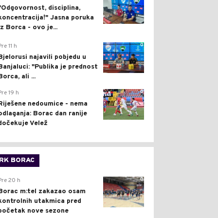
"Odgovornost, disciplina,
koncentracija!" Jasna poruka
iz Borca - ovo je...
0
Pre 11 h
Bjelorusi najavili pobjedu u
Banjaluci: "Publika je prednost
Borca, ali ...
0
Pre 19 h
Riješene nedoumice - nema
odlaganja: Borac dan ranije
dočekuje Velež
RK BORAC
0
Pre 20 h
Borac m:tel zakazao osam
kontrolnih utakmica pred
početak nove sezone