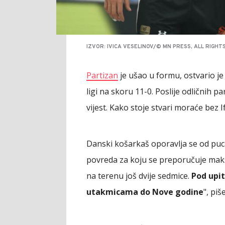
IZVOR: IVICA VESELINOV/© MN PRESS, ALL RIGH
Partizan
je ušao u formu, ostvario je 
ligi na skoru 11-0. Poslije odličnih p
vijest. Kako stoje stvari moraće bez 
Danski košarkaš oporavlja se od pucan
povreda za koju se preporučuje maks
na terenu još dvije sedmice.
Pod upit
utakmicama do Nove godine
", piš