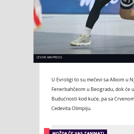
IZVOR: MN PRESS
U Evroligi to su mečevi sa Albom u 
Fenerbahčeom u Beogradu, dok će u AB
Budućnosti kod kuće, pa sa Crvenom
Cedevita Olimpiju.
MOŽDA ĆE VAS ZANIMATI