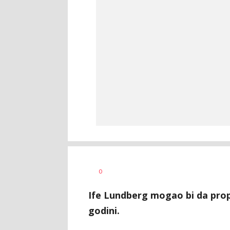
Nemanja
AUTOR
0
Stanojčić
Ife Lundberg mogao bi da prop
godini.