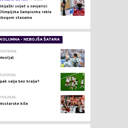
OSTALI SPORTOVI
Pre 8 h
Skijaški svijet u nevjerici:
Olimpijska šampionka rekla
zbogom stazama
KOLUMNA - NEBOJŠA ŠATARA
0
23.07.2026.
Mesi(ja)
2
15.07.2026.
Ipak valja bez kralja?
0
17.05.2026.
Mostarske kiše