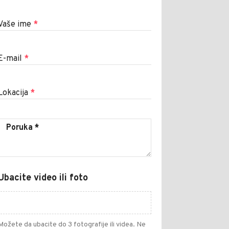
Vaše ime
*
E-mail
*
Lokacija
*
Ubacite video ili foto
Možete da ubacite do 3 fotografije ili videa. Ne