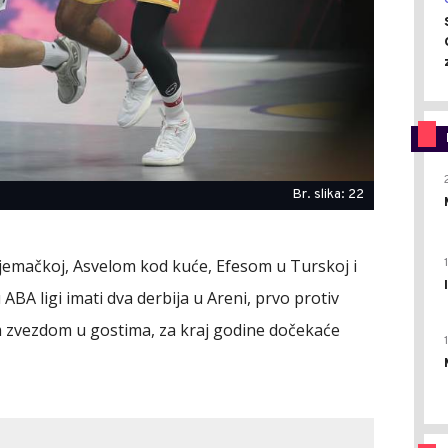
Br. slika: 22
Njemačkoj, Asvelom kod kuće, Efesom u Turskoj i
A ligi imati dva derbija u Areni, prvo protiv
 zvezdom u gostima, za kraj godine dočekaće