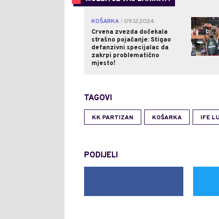
KOŠARKA
09.12.2024.
|
Crvena zvezda dočekala
strašno pojačanje: Stigao
defanzivni specijalac da
zakrpi problematično
mjesto!
TAGOVI
KK PARTIZAN
KOŠARKA
IFE 
PODIJELI