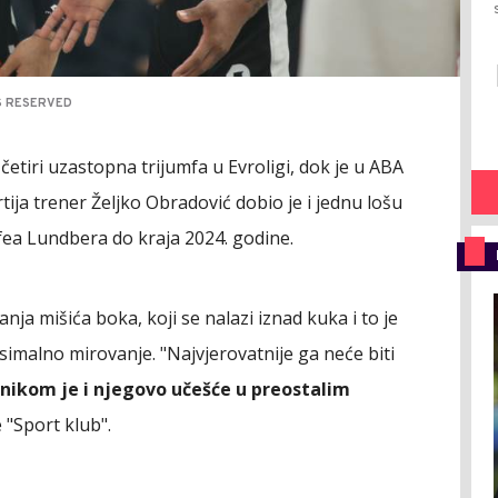
TS RESERVED
četiri uzastopna trijumfa u Evroligi, dok je u ABA
artija trener Željko Obradović dobio je i jednu lošu
Ifea Lundbera do kraja 2024. godine.
ja mišića boka, koji se nalazi iznad kuka i to je
imalno mirovanje. "Najvjerovatnije ga neće biti
nikom je i njegovo učešće u preostalim
e "Sport klub".