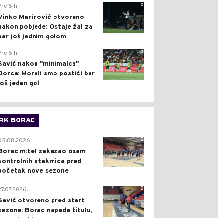
0
Pre 6 h
Vinko Marinović otvoreno
nakon pobjede: Ostaje žal za
bar još jednim golom
0
Pre 6 h
Savić nakon "minimalca"
Borca: Morali smo postići bar
još jedan gol
RK BORAC
0
05.08.2026.
Borac m:tel zakazao osam
kontrolnih utakmica pred
početak nove sezone
0
27.07.2026.
Savić otvoreno pred start
sezone: Borac napada titulu,