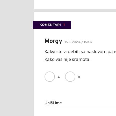
KOMENTARI
1
Morgy
15.12.2024. / 15:48
Kakvi ste vi debili sa naslovom pa e
Kako vas nije sramota..
4
0
Upiši ime