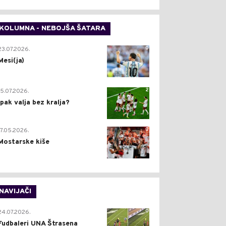
KOLUMNA - NEBOJŠA ŠATARA
0
23.07.2026.
Mesi(ja)
2
15.07.2026.
Ipak valja bez kralja?
0
17.05.2026.
Mostarske kiše
NAVIJAČI
0
24.07.2026.
Fudbaleri UNA Štrasena