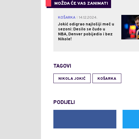
MOŽDA ĆE VAS ZANIMATI
KOŠARKA
14.12.2024.
|
Jokić odigrao najlošiji meč u
sezoni: Desilo se čudo u
NBA, Denver pobijedio i bez
Nikole!
TAGOVI
NIKOLA JOKIĆ
KOŠARKA
PODIJELI