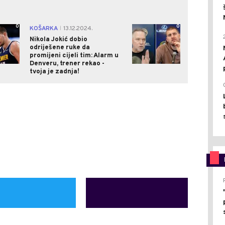
0
0
KOŠARKA
13.12.2024.
|
Nikola Jokić dobio
odriješene ruke da
promijeni cijeli tim: Alarm u
Denveru, trener rekao -
tvoja je zadnja!