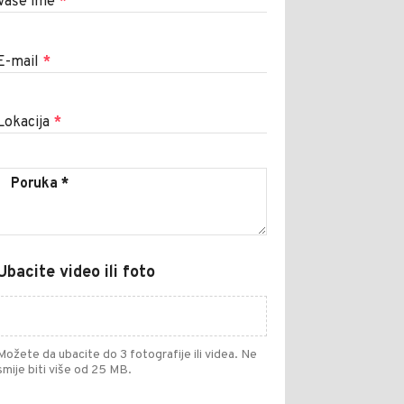
Vaše ime
*
E-mail
*
Lokacija
*
Ubacite video ili foto
Možete da ubacite do 3 fotografije ili videa. Ne
smije biti više od 25 MB.