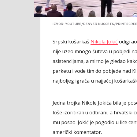
IZVOR: YOUTUBE/DENVER NUGGETS/PRINTSCRE
Srpski košarkaš
Nikola Jokić
odigrao 
nije uzeo mnogo šuteva u pobjedi nad 
asistencijama, a mirno je gledao kak
parketu i vode tim do pobjede nad Kli
najboljeg igrača u najjačoj košarkaško
Jedna trojka Nikole Jokića bila je po
loše izoritirali u odbrani, a hrvatski
mu posao. Jokić je pogodio u lice cent
američki komentator.