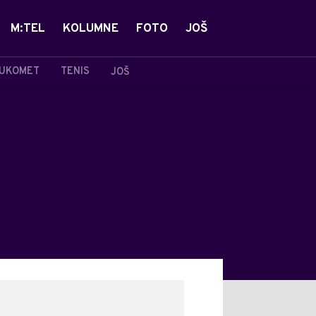
M:TEL
KOLUMNE
FOTO
JOŠ
UKOMET
TENIS
JOŠ