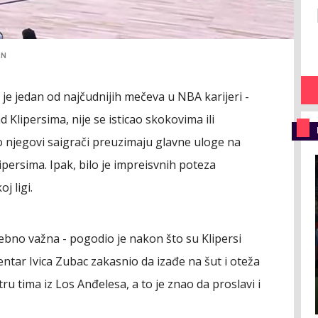
EN
je jedan od najčudnijih mečeva u NBA karijeri -
Klipersima, nije se isticao skokovima ili
o njegovi saigrači preuzimaju glavne uloge na
persima. Ipak, bilo je impreisvnih poteza
j ligi.
sebno važna - pogodio je nakon što su Klipersi
 centar Ivica Zubac zakasnio da izađe na šut i oteža
ru tima iz Los Anđelesa, a to je znao da proslavi i