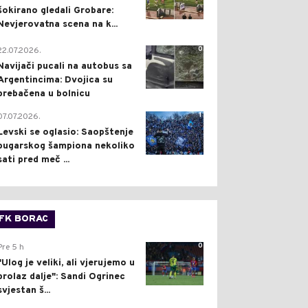
šokirano gledali Grobare:
Nevjerovatna scena na k...
0
22.07.2026.
Navijači pucali na autobus sa
Argentincima: Dvojica su
prebačena u bolnicu
1
07.07.2026.
Levski se oglasio: Saopštenje
bugarskog šampiona nekoliko
sati pred meč ...
FK BORAC
0
Pre 5 h
"Ulog je veliki, ali vjerujemo u
prolaz dalje": Sandi Ogrinec
svjestan š...