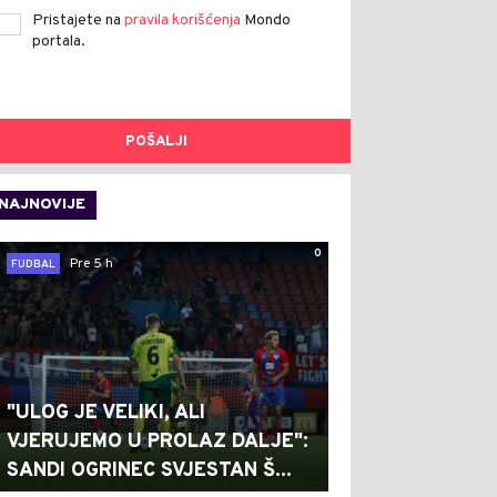
Pristajete na
pravila korišćenja
Mondo
portala.
POŠALJI
NAJNOVIJE
0
Pre 5 h
FUDBAL
"ULOG JE VELIKI, ALI
VJERUJEMO U PROLAZ DALJE":
SANDI OGRINEC SVJESTAN Š...