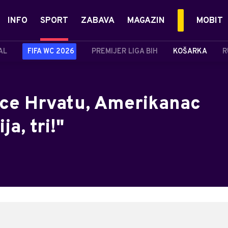
INFO
SPORT
ZABAVA
MAGAZIN
MOBIT
AL
FIFA WC 2026
PREMIJER LIGA BIH
KOŠARKA
R
lice Hrvatu, Amerikanac
ja, tri!"