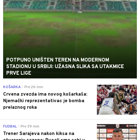
POTPUNO UNIŠTEN TEREN NA MODERNOM
STADIONU U SRBIJI: UŽASNA SLIKA SA UTAKMICE
PRVE LIGE
0
KOŠARKA
Pre 26 min
|
Crvena zvezda ima novog košarkaša:
Njemački reprezentativac je bomba
prelaznog roka
0
FUDBAL
Pre 39 min
|
Trener Sarajeva nakon kiksa na