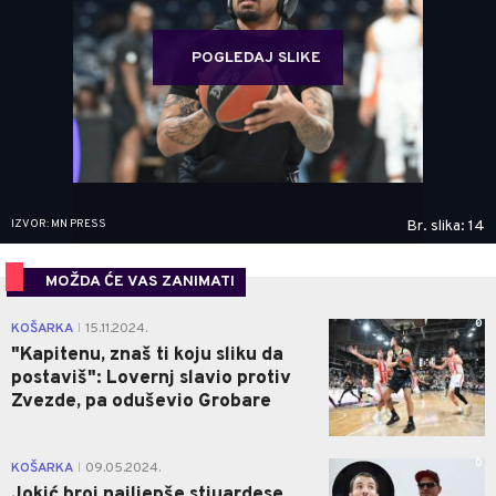
POGLEDAJ SLIKE
IZVOR: MN PRESS
Br. slika: 14
MOŽDA ĆE VAS ZANIMATI
0
KOŠARKA
15.11.2024.
|
"Kapitenu, znaš ti koju sliku da
postaviš": Lovernj slavio protiv
Zvezde, pa oduševio Grobare
0
KOŠARKA
09.05.2024.
|
Jokić broj najljepše stjuardese