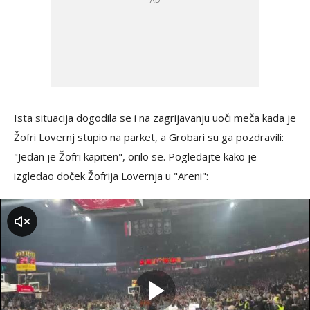
Ista situacija dogodila se i na zagrijavanju uoči meča kada je
Žofri Lovernj stupio na parket, a Grobari su ga pozdravili:
"Jedan je Žofri kapiten", orilo se. Pogledajte kako je
izgledao doček Žofrija Lovernja u "Areni":
zvuk