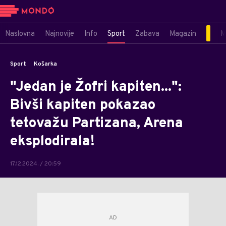
Naslovna
Najnovije
Info
Sport
Zabava
Magazin
M
Sport
Košarka
"Jedan je Žofri kapiten...":
Bivši kapiten pokazao
tetovažu Partizana, Arena
eksplodirala!
17.12.2024. / 20:59