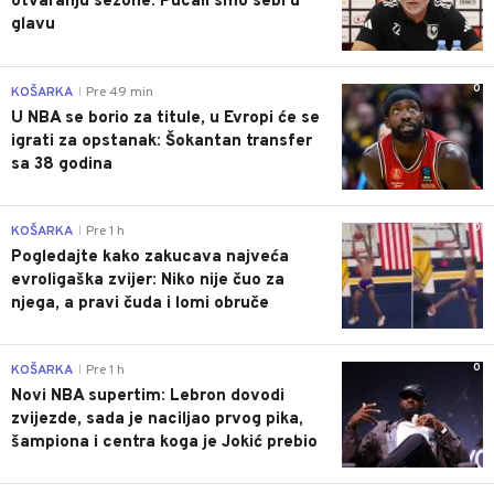
otvaranju sezone: Pucali smo sebi u
glavu
0
KOŠARKA
Pre 49 min
|
U NBA se borio za titule, u Evropi će se
igrati za opstanak: Šokantan transfer
sa 38 godina
0
KOŠARKA
Pre 1 h
|
Pogledajte kako zakucava najveća
evroligaška zvijer: Niko nije čuo za
njega, a pravi čuda i lomi obruče
0
KOŠARKA
Pre 1 h
|
Novi NBA supertim: Lebron dovodi
zvijezde, sada je naciljao prvog pika,
šampiona i centra koga je Jokić prebio