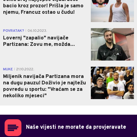
bacio kroz prozor! Prišla je samo
njemu, Francuz ostao u čudu!
0
POVRATAK?
06.10.2023.
|
Lovernj "zapalio" navijače
Partizana: Zovu me, možda...
0
MUKE
21.10.2022.
|
Miljenik navijača Partizana mora
na dugu pauzu! Doživio je najtežu
povredu u sportu: "Vraćam se za
nekoliko mjeseci"
Naše vijesti ne morate da provjeravate