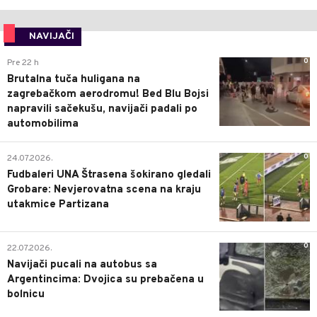
NAVIJAČI
0
Pre 22 h
Brutalna tuča huligana na
zagrebačkom aerodromu! Bed Blu Bojsi
napravili sačekušu, navijači padali po
automobilima
0
24.07.2026.
Fudbaleri UNA Štrasena šokirano gledali
Grobare: Nevjerovatna scena na kraju
utakmice Partizana
0
22.07.2026.
Navijači pucali na autobus sa
Argentincima: Dvojica su prebačena u
bolnicu