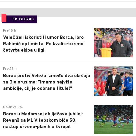
FK BORAC
0
Pre 15 h
Velež želi iskoristiti umor Borca, Ibro
Rahimić optimista: Po kvalitetu smo
četvrta ekipa u ligi
0
Pre 23 h
Borac protiv Veleža između dva okršaja
sa Bjelorusima: "Imamo najviše
ambicije, cilj je odbrana titule!"
0
07.08.2026.
Borac u Mađarskoj obilježava jubilej:
Revanš sa ML Vitebskom biće 50.
nastup crveno-plavih u Evropi!