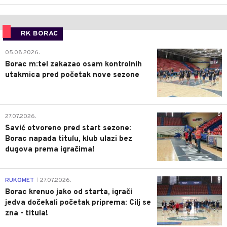
RK BORAC
0
05.08.2026.
Borac m:tel zakazao osam kontrolnih
utakmica pred početak nove sezone
0
27.07.2026.
Savić otvoreno pred start sezone:
Borac napada titulu, klub ulazi bez
dugova prema igračima!
0
RUKOMET
27.07.2026.
|
Borac krenuo jako od starta, igrači
jedva dočekali početak priprema: Cilj se
zna - titula!