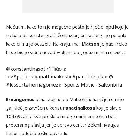
Međutim, kako to nije mogućne pošto je riječ o lopti koju je
trebalo da koriste igrači, žena iz organizacije ga je pojurila
kako bi mu je oduzela. Na kraju, mali
Matson
je pao i reklo
bi se bio je vidno nezadovoljan zbog oduzimanja rekvizita.
@konstantinasotir1
Πιάστε
#paobc
#panathinaikosbc
#panathinaikos☘️
τον
#lessort
#hernagomez
♬ Sports Music - Saltonbria
Ernangomes
je na kraju uzeo Matsona u naručje i smirio
ga. Meč je završen u korist
Panatinaikosa
koji je slavio
104:69, ali je sve prošlo u mnogo mirnijem tonu i bez
preteranog slavlja jer je upravo centar Zelenih Matijas
Lesor zadobio tešku povredu.