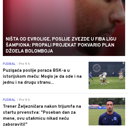
NIŠTA OD EVROLIGE, POSLIJE ZVEZDE U FIBA LIGU
ŠAMPIONA: PROPALI PROJEKAT POKVARIO PLAN
DŽOELA BOLOMBOJA
0
FUDBAL
Pre 9 h
|
Puzigaća poslije poraza BSK-a u
istorijskom meču: Moglo je da ode i na
jednu i na drugu stranu...
0
FUDBAL
Pre 9 h
|
Trener Željezničara nakon trijumfa na
startu prvenstva: "Poseban dan za
mene, ovu utakmicu nikad neću
zaboraviti!"