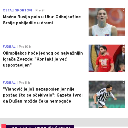
0
OSTALI SPORTOVI
Pre 9 h
|
Moćna Rusija pala u Ubu: Odbojkašice
Srbije pobijedile u drami
0
FUDBAL
Pre 10 h
|
Olimpijakos hoće jednog od najvažnijih
igrača Zvezde: "Kontakt je već
uspostavljen"
0
FUDBAL
Pre 11 h
|
"Vlahović je još nezaposlen jer nije
postao što se očekivalo": Gazeta tvrdi
da Dušan možda čeka nemoguće