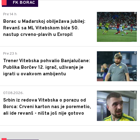
FK BORAC
0
Pre 14 h
Borac u Mađarskoj obilježava jubilej:
Revanš sa ML Vitebskom biće 50.
nastup crveno-plavih u Evropi!
0
Pre 23 h
Trener Vitebska pohvalio Banjalučane:
Publika Borčev 12. igrač, uživanje je
igrati u ovakvom ambijentu
0
07.08.2026.
Srbin iz redova Vitebska o porazu od
Borca: Crveni karton nas je poremetio,
ali ide revanš - ništa još nije gotovo