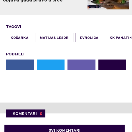
objava gađa pravo u srce
TAGOVI
KOŠARKA
MATIJAS LESOR
EVROLIGA
KK PANATIN
PODIJELI
KOMENTARI
0
SVI KOMENTARI