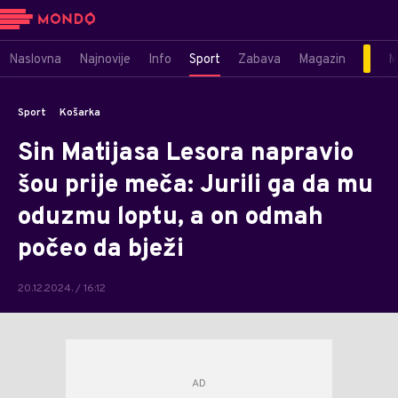
Naslovna
Najnovije
Info
Sport
Zabava
Magazin
M
Sport
Košarka
Sin Matijasa Lesora napravio
šou prije meča: Jurili ga da mu
oduzmu loptu, a on odmah
počeo da bježi
20.12.2024. / 16:12