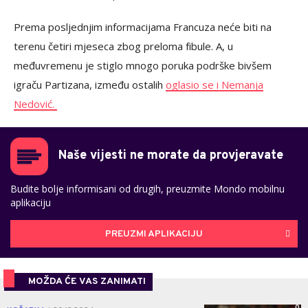
Prema posljednjim informacijama Francuza neće biti na
terenu četiri mjeseca zbog preloma fibule. A, u
međuvremenu je stiglo mnogo poruka podrške bivšem
igraču Partizana, između ostalih
oglasio se i Nemanja
Nedović.
Naše vijesti ne morate da provjeravate
Budite bolje informisani od drugih, preuzmite Mondo mobilnu
aplikaciju
PREUZMI APLIKACIJU
MOŽDA ĆE VAS ZANIMATI
0