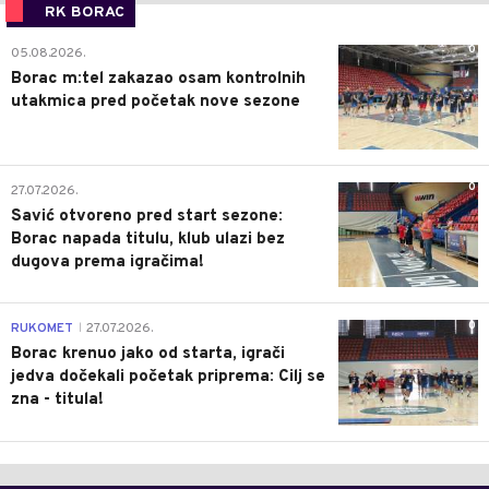
RK BORAC
0
05.08.2026.
Borac m:tel zakazao osam kontrolnih
utakmica pred početak nove sezone
0
27.07.2026.
Savić otvoreno pred start sezone:
Borac napada titulu, klub ulazi bez
dugova prema igračima!
0
RUKOMET
27.07.2026.
|
Borac krenuo jako od starta, igrači
jedva dočekali početak priprema: Cilj se
zna - titula!