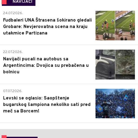
NAVIJAČI
0
24.07.2026.
Fudbaleri UNA Štrasena šokirano gledali
Grobare: Nevjerovatna scena na kraju
utakmice Partizana
0
22.07.2026.
Navijači pucali na autobus sa
Argentincima: Dvojica su prebačena u
bolnicu
1
07.07.2026.
Levski se oglasio: Saopštenje
bugarskog šampiona nekoliko sati pred
meč sa Borcem!