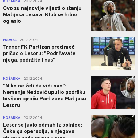
KOŠARKA
20.12.2024.
|
Ovo su najnovije vijesti o stanju
Matijasa Lesora: Klub se hitno
oglasio
0
FUDBAL
20.12.2024.
|
Trener FK Partizan pred meč
pričao o Lesoru: "Podržavate
njega, podržite i nas"
0
KOŠARKA
20.12.2024.
|
"Niko ne želi da vidi ovo":
Nemanja Nedović uputio podršku
bivšem igraču Partizana Matijasu
Lesoru
0
KOŠARKA
20.12.2024.
|
Lesor se javio odmah iz bolnice:
Čeka ga operacija, a njegova