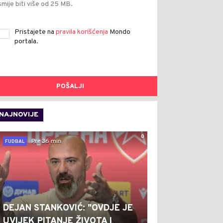
smije biti više od 25 MB.
Pristajete na
pravila korišćenja
Mondo
portala.
POŠALJI
NAJNOVIJE
0
Pre 36 min
FUDBAL
DEJAN STANKOVIĆ: "OVDJE JE
UVIJEK PITANJE ŽIVOTA I