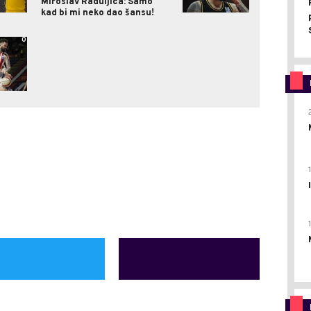
Miroslav Raduljica: Samo
kad bi mi neko dao šansu!
0