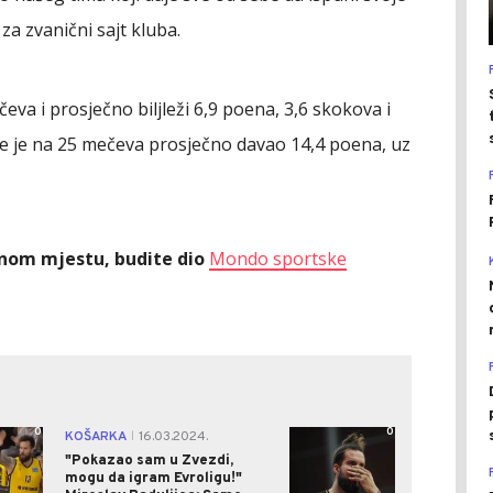
za zvanični sajt kluba.
eva i prosječno biljleži 6,9 poena, 3,6 skokova i
ne je na 25 mečeva prosječno davao 14,4 poena, uz
ednom mjestu, budite dio
Mondo sportske
0
0
KOŠARKA
16.03.2024.
|
"Pokazao sam u Zvezdi,
mogu da igram Evroligu!"