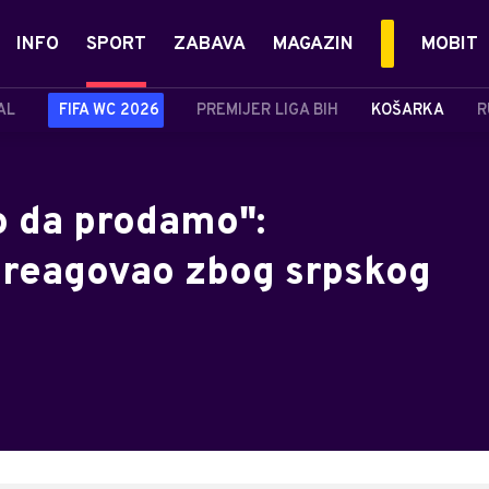
INFO
SPORT
ZABAVA
MAGAZIN
MOBIT
AL
FIFA WC 2026
PREMIJER LIGA BIH
KOŠARKA
R
o da prodamo":
 reagovao zbog srpskog