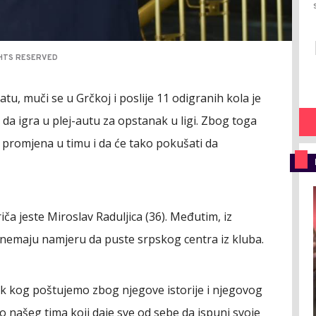
GHTS RESERVED
, muči se u Grčkoj i poslije 11 odigranih kola je
da igra u plej-autu za opstanak u ligi. Zbog toga
h promjena u timu i da će tako pokušati da
iča jeste Miroslav Raduljica (36). Međutim, iz
 nemaju namjeru da puste srpskog centra iz kluba.
vek kog poštujemo zbog njegove istorije i njegovog
io našeg tima koji daje sve od sebe da ispuni svoje