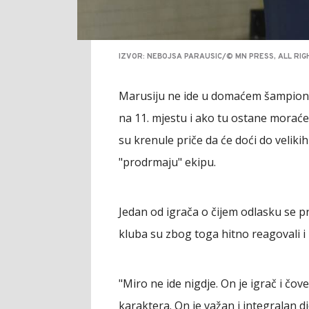
IZVOR: NEBOJSA PARAUSIC/© MN PRESS, ALL RI
Marusiju ne ide u domaćem šampionatu
na 11. mjestu i ako tu ostane moraće 
su krenule priče da će doći do veliki
"prodrmaju" ekipu.
Jedan od igrača o čijem odlasku se pr
kluba su zbog toga hitno reagovali i
"Miro ne ide nigdje. On je igrač i čo
karaktera. On je važan i integralan d