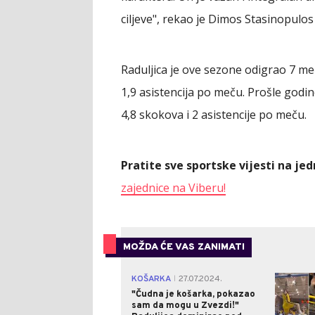
ciljeve", rekao je Dimos Stasinopulos 
Raduljica je ove sezone odigrao 7 meč
1,9 asistencija po meču. Prošle godi
4,8 skokova i 2 asistencije po meču.
Pratite sve sportske vijesti na j
zajednice na Viberu!
MOŽDA ĆE VAS ZANIMATI
KOŠARKA
27.07.2024.
|
"Čudna je košarka, pokazao
sam da mogu u Zvezdi!"