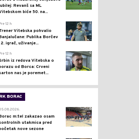
jubilej: Revanš sa ML
Vitebskom biće 50. na...
0
Pre 12 h
Trener Vitebska pohvalio
Banjalučane: Publika Borčev
12. igrač, uživanje...
0
Pre 12 h
Srbin iz redova Vitebska o
porazu od Borca: Crveni
karton nas je poremet...
RK BORAC
0
05.08.2026.
Borac m:tel zakazao osam
kontrolnih utakmica pred
početak nove sezone