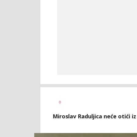
Dragan
AUTOR
0
Šutvić
Miroslav Raduljica neće otići iz