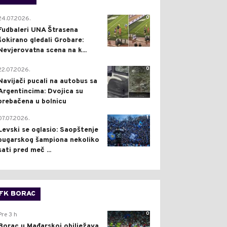
0
24.07.2026.
Fudbaleri UNA Štrasena
šokirano gledali Grobare:
Nevjerovatna scena na k...
0
22.07.2026.
Navijači pucali na autobus sa
Argentincima: Dvojica su
prebačena u bolnicu
1
07.07.2026.
Levski se oglasio: Saopštenje
bugarskog šampiona nekoliko
sati pred meč ...
FK BORAC
0
Pre 3 h
Borac u Mađarskoj obilježava