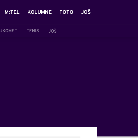
M:TEL
KOLUMNE
FOTO
JOŠ
UKOMET
TENIS
JOŠ