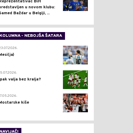
Reprezentativac BiH
predstavljen u novom klubu:
Samed Baždar u Belgiji, ...
KOLUMNA - NEBOJŠA ŠATARA
0
23.07.2026.
Mesi(ja)
2
15.07.2026.
Ipak valja bez kralja?
0
17.05.2026.
Mostarske kiše
NAVIJAČI