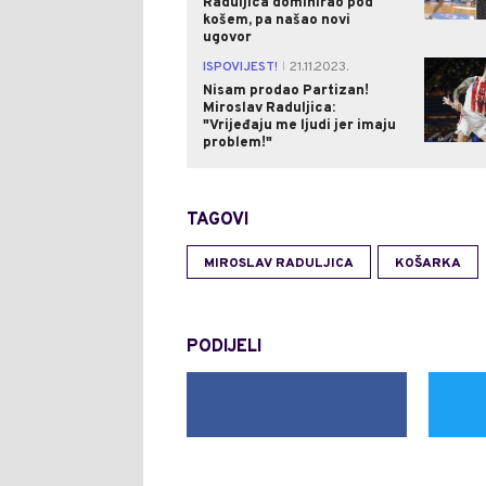
Raduljica dominirao pod
košem, pa našao novi
ugovor
ISPOVIJEST!
21.11.2023.
|
Nisam prodao Partizan!
Miroslav Raduljica:
"Vrijeđaju me ljudi jer imaju
problem!"
TAGOVI
MIROSLAV RADULJICA
KOŠARKA
PODIJELI