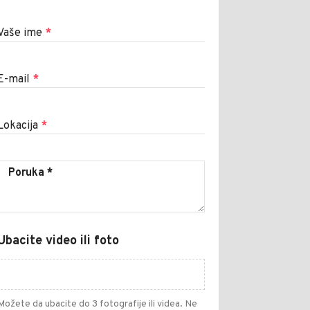
Vaše ime
*
E-mail
*
Lokacija
*
Ubacite video ili foto
Možete da ubacite do 3 fotografije ili videa. Ne